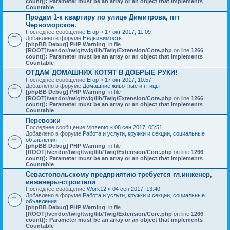
count(): Parameter must be an array or an object that implements
Countable
Продам 1-к квартиру по улице Димитрова, пгт
Черноморское.
Последнее сообщение
Егор
«
17 окт 2017, 11:09
Добавлено в форуме
Недвижимость
[phpBB Debug] PHP Warning
: in file
[ROOT]/vendor/twig/twig/lib/Twig/Extension/Core.php
on line
1266
:
count(): Parameter must be an array or an object that implements
Countable
ОТДАМ ДОМАШНИХ КОТЯТ В ДОБРЫЕ РУКИ!
Последнее сообщение
Егор
«
17 окт 2017, 10:57
Добавлено в форуме
Домашние животные и птицы
[phpBB Debug] PHP Warning
: in file
[ROOT]/vendor/twig/twig/lib/Twig/Extension/Core.php
on line
1266
:
count(): Parameter must be an array or an object that implements
Countable
Перевозки
Последнее сообщение
Vinzento
«
08 сен 2017, 05:51
Добавлено в форуме
Работа и услуги, кружки и секции, социальные
объявления
[phpBB Debug] PHP Warning
: in file
[ROOT]/vendor/twig/twig/lib/Twig/Extension/Core.php
on line
1266
:
count(): Parameter must be an array or an object that implements
Countable
Севастопольскому предприятию требуется гл.инженер,
инженеры-строители
Последнее сообщение
Work12
«
04 сен 2017, 13:40
Добавлено в форуме
Работа и услуги, кружки и секции, социальные
объявления
[phpBB Debug] PHP Warning
: in file
[ROOT]/vendor/twig/twig/lib/Twig/Extension/Core.php
on line
1266
:
count(): Parameter must be an array or an object that implements
Countable