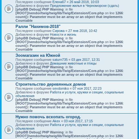
Последнее сообщение
Елена67
«
26 май 2018, 10:03
Добавлено в форуме
Предложение жилья в Черноморске (сдать)
[phpBB Debug] PHP Warning
: in file
[ROOT]/vendor/twig/twig/lib/Twig/Extension/Core.php
on line
1266
:
count(): Parameter must be an array or an object that implements
Countable
Ралли "Нахимов-2018"
Последнее сообщение
Сирожа
«
27 янв 2018, 10:42
Добавлено в форуме
Новости и жизнь
[phpBB Debug] PHP Warning
: in file
[ROOT]/vendor/twig/twig/lib/Twig/Extension/Core.php
on line
1266
:
count(): Parameter must be an array or an object that implements
Countable
Зоомагазин на Южной
Последнее сообщение
saturn735
«
03 дек 2017, 12:31
Добавлено в форуме
Домашние животные и птицы
[phpBB Debug] PHP Warning
: in file
[ROOT]/vendor/twig/twig/lib/Twig/Extension/Core.php
on line
1266
:
count(): Parameter must be an array or an object that implements
Countable
Строительство деревянных домов
Последнее сообщение
sevdomiko
«
07 ноя 2017, 22:23
Добавлено в форуме
Работа и услуги, кружки и секции, социальные
объявления
[phpBB Debug] PHP Warning
: in file
[ROOT]/vendor/twig/twig/lib/Twig/Extension/Core.php
on line
1266
:
count(): Parameter must be an array or an object that implements
Countable
Нужно помочь вскопать огород.
Последнее сообщение
Akex
«
03 ноя 2017, 17:15
Добавлено в форуме
Работа и услуги, кружки и секции, социальные
объявления
[phpBB Debug] PHP Warning
: in file
[ROOT]/vendor/twig/twig/lib/Twig/Extension/Core.php
on line
1266
: