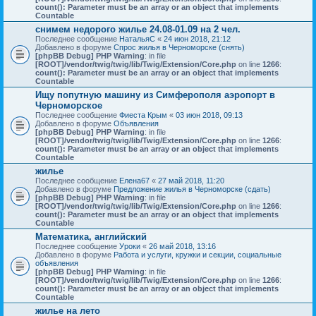
count(): Parameter must be an array or an object that implements
Countable
снимем недорого жилье 24.08-01.09 на 2 чел.
Последнее сообщение
НатальяС
«
24 июн 2018, 21:12
Добавлено в форуме
Спрос жилья в Черноморске (снять)
[phpBB Debug] PHP Warning
: in file
[ROOT]/vendor/twig/twig/lib/Twig/Extension/Core.php
on line
1266
:
count(): Parameter must be an array or an object that implements
Countable
Ищу попутную машину из Симферополя аэропорт в
Черноморское
Последнее сообщение
Фиеста Крым
«
03 июн 2018, 09:13
Добавлено в форуме
Объявления
[phpBB Debug] PHP Warning
: in file
[ROOT]/vendor/twig/twig/lib/Twig/Extension/Core.php
on line
1266
:
count(): Parameter must be an array or an object that implements
Countable
жилье
Последнее сообщение
Елена67
«
27 май 2018, 11:20
Добавлено в форуме
Предложение жилья в Черноморске (сдать)
[phpBB Debug] PHP Warning
: in file
[ROOT]/vendor/twig/twig/lib/Twig/Extension/Core.php
on line
1266
:
count(): Parameter must be an array or an object that implements
Countable
Математика, английский
Последнее сообщение
Уроки
«
26 май 2018, 13:16
Добавлено в форуме
Работа и услуги, кружки и секции, социальные
объявления
[phpBB Debug] PHP Warning
: in file
[ROOT]/vendor/twig/twig/lib/Twig/Extension/Core.php
on line
1266
:
count(): Parameter must be an array or an object that implements
Countable
жилье на лето