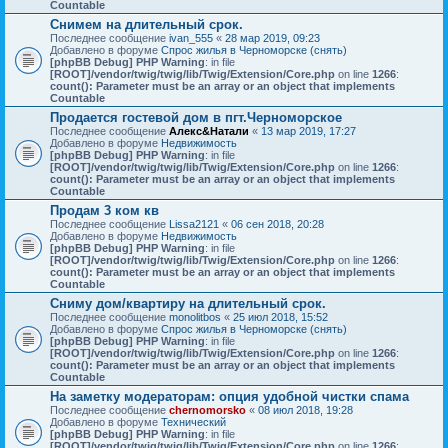
Countable
Снимем на длительный срок.
Последнее сообщение
ivan_555
«
28 мар 2019, 09:23
Добавлено в форуме
Спрос жилья в Черноморске (снять)
[phpBB Debug] PHP Warning
: in file
[ROOT]/vendor/twig/twig/lib/Twig/Extension/Core.php
on line
1266
:
count(): Parameter must be an array or an object that implements
Countable
Продается гостевой дом в пгт.Черноморское
Последнее сообщение
Алекс&Натали
«
13 мар 2019, 17:27
Добавлено в форуме
Недвижимость
[phpBB Debug] PHP Warning
: in file
[ROOT]/vendor/twig/twig/lib/Twig/Extension/Core.php
on line
1266
:
count(): Parameter must be an array or an object that implements
Countable
Продам 3 ком кв
Последнее сообщение
Lissa2121
«
06 сен 2018, 20:28
Добавлено в форуме
Недвижимость
[phpBB Debug] PHP Warning
: in file
[ROOT]/vendor/twig/twig/lib/Twig/Extension/Core.php
on line
1266
:
count(): Parameter must be an array or an object that implements
Countable
Сниму дом/квартиру на длительный срок.
Последнее сообщение
monolitbos
«
25 июл 2018, 15:52
Добавлено в форуме
Спрос жилья в Черноморске (снять)
[phpBB Debug] PHP Warning
: in file
[ROOT]/vendor/twig/twig/lib/Twig/Extension/Core.php
on line
1266
:
count(): Parameter must be an array or an object that implements
Countable
На заметку модераторам: опция удобной чистки спама
Последнее сообщение
chernomorsko
«
08 июл 2018, 19:28
Добавлено в форуме
Технический
[phpBB Debug] PHP Warning
: in file
[ROOT]/vendor/twig/twig/lib/Twig/Extension/Core.php
on line
1266
: