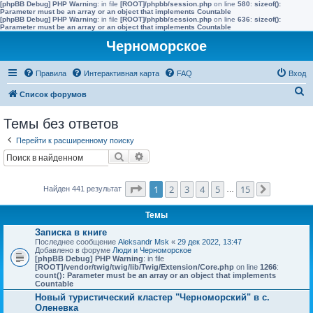
[phpBB Debug] PHP Warning
: in file
[ROOT]/phpbb/session.php
on line
580
:
sizeof():
Parameter must be an array or an object that implements Countable
[phpBB Debug] PHP Warning
: in file
[ROOT]/phpbb/session.php
on line
636
:
sizeof():
Parameter must be an array or an object that implements Countable
Черноморское
Правила
Интерактивная карта
FAQ
Вход
П
Список форумов
о
Темы без ответов
и
Перейти к расширенному поиску
с
Поиск
Расширенный поиск
к
Страница
1
из
15
1
2
3
4
5
15
Найден 441 результат
…
След.
Темы
Записка в книге
Последнее сообщение
Aleksandr Msk
«
29 дек 2022, 13:47
Добавлено в форуме
Люди и Черноморское
[phpBB Debug] PHP Warning
: in file
[ROOT]/vendor/twig/twig/lib/Twig/Extension/Core.php
on line
1266
:
count(): Parameter must be an array or an object that implements
Countable
Новый туристический кластер "Черноморский" в с.
Оленевка