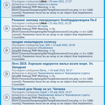
Последнее сообщение
LNick
«
03 июн 2021, 17:37
Добавлено в форуме
Новости и жизнь
[phpBB Debug] PHP Warning
: in file
[ROOT]/vendor/twig/twig/lib/Twig/Extension/Core.php
on line
1266
:
count(): Parameter must be an array or an object that implements
Countable
Реквием экипажу пикирующего бомбардировщика Пе-2
Последнее сообщение
LNick
«
22 апр 2021, 01:10
Добавлено в форуме
История
[phpBB Debug] PHP Warning
: in file
[ROOT]/vendor/twig/twig/lib/Twig/Extension/Core.php
on line
1266
:
count(): Parameter must be an array or an object that implements
Countable
продам инвалидную коляску
Последнее сообщение
ivan_555
«
13 май 2020, 18:49
Добавлено в форуме
Объявления
[phpBB Debug] PHP Warning
: in file
[ROOT]/vendor/twig/twig/lib/Twig/Extension/Core.php
on line
1266
:
count(): Parameter must be an array or an object that implements
Countable
Лето 2019. Хорошее недорогое жилье возле моря. Ул.
Западная
Последнее сообщение
Elena_
«
24 май 2019, 20:17
Добавлено в форуме
Предложение жилья в Черноморске (сдать)
[phpBB Debug] PHP Warning
: in file
[ROOT]/vendor/twig/twig/lib/Twig/Extension/Core.php
on line
1266
:
count(): Parameter must be an array or an object that implements
Countable
Гостевой дом Назар на ул. Чапаева
Последнее сообщение
chgols
«
29 апр 2019, 14:27
Добавлено в форуме
Предложение жилья в Черноморске (сдать)
[phpBB Debug] PHP Warning
: in file
[ROOT]/vendor/twig/twig/lib/Twig/Extension/Core.php
on line
1266
:
count(): Parameter must be an array or an object that implements