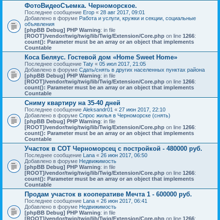
ФотоВидеоСъемка. Черноморское.
Последнее сообщение
Егор
«
28 авг 2017, 09:01
Добавлено в форуме
Работа и услуги, кружки и секции, социальные
объявления
[phpBB Debug] PHP Warning
: in file
[ROOT]/vendor/twig/twig/lib/Twig/Extension/Core.php
on line
1266
:
count(): Parameter must be an array or an object that implements
Countable
Коса Беляус. Гостевой дом «Home Sweet Home»
Последнее сообщение
Taty
«
05 июл 2017, 21:05
Добавлено в форуме
Сдать/снять в других населенных пунктах района
[phpBB Debug] PHP Warning
: in file
[ROOT]/vendor/twig/twig/lib/Twig/Extension/Core.php
on line
1266
:
count(): Parameter must be an array or an object that implements
Countable
Сниму квартиру на 35-40 дней
Последнее сообщение
Aleksandr01
«
27 июн 2017, 22:10
Добавлено в форуме
Спрос жилья в Черноморске (снять)
[phpBB Debug] PHP Warning
: in file
[ROOT]/vendor/twig/twig/lib/Twig/Extension/Core.php
on line
1266
:
count(): Parameter must be an array or an object that implements
Countable
Участок в СОТ Черноморсец с постройкой - 480000 руб.
Последнее сообщение
Lana
«
26 июн 2017, 06:50
Добавлено в форуме
Недвижимость
[phpBB Debug] PHP Warning
: in file
[ROOT]/vendor/twig/twig/lib/Twig/Extension/Core.php
on line
1266
:
count(): Parameter must be an array or an object that implements
Countable
Продам участок в кооперативе Мечта 1 - 600000 руб.
Последнее сообщение
Lana
«
26 июн 2017, 06:41
Добавлено в форуме
Недвижимость
[phpBB Debug] PHP Warning
: in file
[ROOT]/vendor/twig/twig/lib/Twig/Extension/Core.php
on line
1266
: