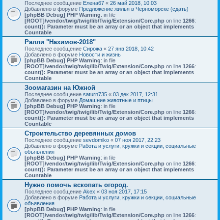
Последнее сообщение
Елена67
«
26 май 2018, 10:03
Добавлено в форуме
Предложение жилья в Черноморске (сдать)
[phpBB Debug] PHP Warning
: in file
[ROOT]/vendor/twig/twig/lib/Twig/Extension/Core.php
on line
1266
:
count(): Parameter must be an array or an object that implements
Countable
Ралли "Нахимов-2018"
Последнее сообщение
Сирожа
«
27 янв 2018, 10:42
Добавлено в форуме
Новости и жизнь
[phpBB Debug] PHP Warning
: in file
[ROOT]/vendor/twig/twig/lib/Twig/Extension/Core.php
on line
1266
:
count(): Parameter must be an array or an object that implements
Countable
Зоомагазин на Южной
Последнее сообщение
saturn735
«
03 дек 2017, 12:31
Добавлено в форуме
Домашние животные и птицы
[phpBB Debug] PHP Warning
: in file
[ROOT]/vendor/twig/twig/lib/Twig/Extension/Core.php
on line
1266
:
count(): Parameter must be an array or an object that implements
Countable
Строительство деревянных домов
Последнее сообщение
sevdomiko
«
07 ноя 2017, 22:23
Добавлено в форуме
Работа и услуги, кружки и секции, социальные
объявления
[phpBB Debug] PHP Warning
: in file
[ROOT]/vendor/twig/twig/lib/Twig/Extension/Core.php
on line
1266
:
count(): Parameter must be an array or an object that implements
Countable
Нужно помочь вскопать огород.
Последнее сообщение
Akex
«
03 ноя 2017, 17:15
Добавлено в форуме
Работа и услуги, кружки и секции, социальные
объявления
[phpBB Debug] PHP Warning
: in file
[ROOT]/vendor/twig/twig/lib/Twig/Extension/Core.php
on line
1266
: