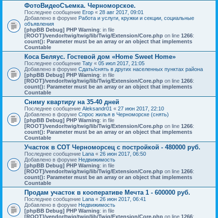
ФотоВидеоСъемка. Черноморское.
Последнее сообщение
Егор
«
28 авг 2017, 09:01
Добавлено в форуме
Работа и услуги, кружки и секции, социальные
объявления
[phpBB Debug] PHP Warning
: in file
[ROOT]/vendor/twig/twig/lib/Twig/Extension/Core.php
on line
1266
:
count(): Parameter must be an array or an object that implements
Countable
Коса Беляус. Гостевой дом «Home Sweet Home»
Последнее сообщение
Taty
«
05 июл 2017, 21:05
Добавлено в форуме
Сдать/снять в других населенных пунктах района
[phpBB Debug] PHP Warning
: in file
[ROOT]/vendor/twig/twig/lib/Twig/Extension/Core.php
on line
1266
:
count(): Parameter must be an array or an object that implements
Countable
Сниму квартиру на 35-40 дней
Последнее сообщение
Aleksandr01
«
27 июн 2017, 22:10
Добавлено в форуме
Спрос жилья в Черноморске (снять)
[phpBB Debug] PHP Warning
: in file
[ROOT]/vendor/twig/twig/lib/Twig/Extension/Core.php
on line
1266
:
count(): Parameter must be an array or an object that implements
Countable
Участок в СОТ Черноморсец с постройкой - 480000 руб.
Последнее сообщение
Lana
«
26 июн 2017, 06:50
Добавлено в форуме
Недвижимость
[phpBB Debug] PHP Warning
: in file
[ROOT]/vendor/twig/twig/lib/Twig/Extension/Core.php
on line
1266
:
count(): Parameter must be an array or an object that implements
Countable
Продам участок в кооперативе Мечта 1 - 600000 руб.
Последнее сообщение
Lana
«
26 июн 2017, 06:41
Добавлено в форуме
Недвижимость
[phpBB Debug] PHP Warning
: in file
[ROOT]/vendor/twig/twig/lib/Twig/Extension/Core.php
on line
1266
: