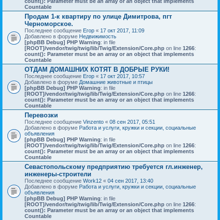
count(): Parameter must be an array or an object that implements
Countable
Продам 1-к квартиру по улице Димитрова, пгт
Черноморское.
Последнее сообщение
Егор
«
17 окт 2017, 11:09
Добавлено в форуме
Недвижимость
[phpBB Debug] PHP Warning
: in file
[ROOT]/vendor/twig/twig/lib/Twig/Extension/Core.php
on line
1266
:
count(): Parameter must be an array or an object that implements
Countable
ОТДАМ ДОМАШНИХ КОТЯТ В ДОБРЫЕ РУКИ!
Последнее сообщение
Егор
«
17 окт 2017, 10:57
Добавлено в форуме
Домашние животные и птицы
[phpBB Debug] PHP Warning
: in file
[ROOT]/vendor/twig/twig/lib/Twig/Extension/Core.php
on line
1266
:
count(): Parameter must be an array or an object that implements
Countable
Перевозки
Последнее сообщение
Vinzento
«
08 сен 2017, 05:51
Добавлено в форуме
Работа и услуги, кружки и секции, социальные
объявления
[phpBB Debug] PHP Warning
: in file
[ROOT]/vendor/twig/twig/lib/Twig/Extension/Core.php
on line
1266
:
count(): Parameter must be an array or an object that implements
Countable
Севастопольскому предприятию требуется гл.инженер,
инженеры-строители
Последнее сообщение
Work12
«
04 сен 2017, 13:40
Добавлено в форуме
Работа и услуги, кружки и секции, социальные
объявления
[phpBB Debug] PHP Warning
: in file
[ROOT]/vendor/twig/twig/lib/Twig/Extension/Core.php
on line
1266
:
count(): Parameter must be an array or an object that implements
Countable