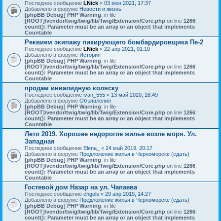
Последнее сообщение
LNick
«
03 июн 2021, 17:37
Добавлено в форуме
Новости и жизнь
[phpBB Debug] PHP Warning
: in file
[ROOT]/vendor/twig/twig/lib/Twig/Extension/Core.php
on line
1266
:
count(): Parameter must be an array or an object that implements
Countable
Реквием экипажу пикирующего бомбардировщика Пе-2
Последнее сообщение
LNick
«
22 апр 2021, 01:10
Добавлено в форуме
История
[phpBB Debug] PHP Warning
: in file
[ROOT]/vendor/twig/twig/lib/Twig/Extension/Core.php
on line
1266
:
count(): Parameter must be an array or an object that implements
Countable
продам инвалидную коляску
Последнее сообщение
ivan_555
«
13 май 2020, 18:49
Добавлено в форуме
Объявления
[phpBB Debug] PHP Warning
: in file
[ROOT]/vendor/twig/twig/lib/Twig/Extension/Core.php
on line
1266
:
count(): Parameter must be an array or an object that implements
Countable
Лето 2019. Хорошее недорогое жилье возле моря. Ул.
Западная
Последнее сообщение
Elena_
«
24 май 2019, 20:17
Добавлено в форуме
Предложение жилья в Черноморске (сдать)
[phpBB Debug] PHP Warning
: in file
[ROOT]/vendor/twig/twig/lib/Twig/Extension/Core.php
on line
1266
:
count(): Parameter must be an array or an object that implements
Countable
Гостевой дом Назар на ул. Чапаева
Последнее сообщение
chgols
«
29 апр 2019, 14:27
Добавлено в форуме
Предложение жилья в Черноморске (сдать)
[phpBB Debug] PHP Warning
: in file
[ROOT]/vendor/twig/twig/lib/Twig/Extension/Core.php
on line
1266
:
count(): Parameter must be an array or an object that implements