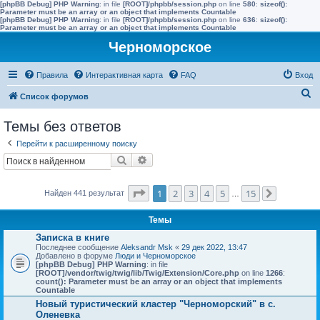
[phpBB Debug] PHP Warning
: in file
[ROOT]/phpbb/session.php
on line
580
:
sizeof():
Parameter must be an array or an object that implements Countable
[phpBB Debug] PHP Warning
: in file
[ROOT]/phpbb/session.php
on line
636
:
sizeof():
Parameter must be an array or an object that implements Countable
Черноморское
Правила
Интерактивная карта
FAQ
Вход
П
Список форумов
о
Темы без ответов
и
Перейти к расширенному поиску
с
Поиск
Расширенный поиск
к
Страница
1
из
15
1
2
3
4
5
15
Найден 441 результат
…
След.
Темы
Записка в книге
Последнее сообщение
Aleksandr Msk
«
29 дек 2022, 13:47
Добавлено в форуме
Люди и Черноморское
[phpBB Debug] PHP Warning
: in file
[ROOT]/vendor/twig/twig/lib/Twig/Extension/Core.php
on line
1266
:
count(): Parameter must be an array or an object that implements
Countable
Новый туристический кластер "Черноморский" в с.
Оленевка