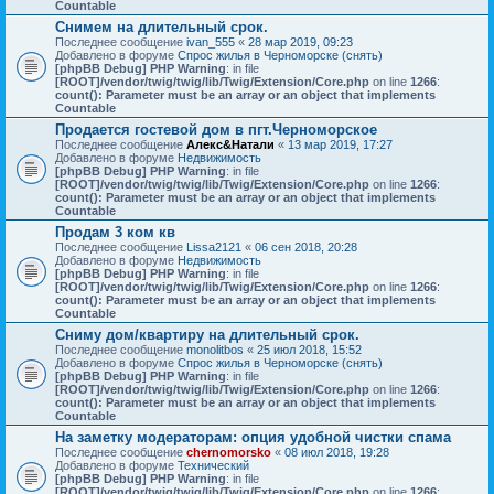
Countable
Снимем на длительный срок.
Последнее сообщение
ivan_555
«
28 мар 2019, 09:23
Добавлено в форуме
Спрос жилья в Черноморске (снять)
[phpBB Debug] PHP Warning
: in file
[ROOT]/vendor/twig/twig/lib/Twig/Extension/Core.php
on line
1266
:
count(): Parameter must be an array or an object that implements
Countable
Продается гостевой дом в пгт.Черноморское
Последнее сообщение
Алекс&Натали
«
13 мар 2019, 17:27
Добавлено в форуме
Недвижимость
[phpBB Debug] PHP Warning
: in file
[ROOT]/vendor/twig/twig/lib/Twig/Extension/Core.php
on line
1266
:
count(): Parameter must be an array or an object that implements
Countable
Продам 3 ком кв
Последнее сообщение
Lissa2121
«
06 сен 2018, 20:28
Добавлено в форуме
Недвижимость
[phpBB Debug] PHP Warning
: in file
[ROOT]/vendor/twig/twig/lib/Twig/Extension/Core.php
on line
1266
:
count(): Parameter must be an array or an object that implements
Countable
Сниму дом/квартиру на длительный срок.
Последнее сообщение
monolitbos
«
25 июл 2018, 15:52
Добавлено в форуме
Спрос жилья в Черноморске (снять)
[phpBB Debug] PHP Warning
: in file
[ROOT]/vendor/twig/twig/lib/Twig/Extension/Core.php
on line
1266
:
count(): Parameter must be an array or an object that implements
Countable
На заметку модераторам: опция удобной чистки спама
Последнее сообщение
chernomorsko
«
08 июл 2018, 19:28
Добавлено в форуме
Технический
[phpBB Debug] PHP Warning
: in file
[ROOT]/vendor/twig/twig/lib/Twig/Extension/Core.php
on line
1266
: