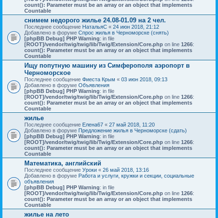
count(): Parameter must be an array or an object that implements
Countable
снимем недорого жилье 24.08-01.09 на 2 чел.
Последнее сообщение
НатальяС
«
24 июн 2018, 21:12
Добавлено в форуме
Спрос жилья в Черноморске (снять)
[phpBB Debug] PHP Warning
: in file
[ROOT]/vendor/twig/twig/lib/Twig/Extension/Core.php
on line
1266
:
count(): Parameter must be an array or an object that implements
Countable
Ищу попутную машину из Симферополя аэропорт в
Черноморское
Последнее сообщение
Фиеста Крым
«
03 июн 2018, 09:13
Добавлено в форуме
Объявления
[phpBB Debug] PHP Warning
: in file
[ROOT]/vendor/twig/twig/lib/Twig/Extension/Core.php
on line
1266
:
count(): Parameter must be an array or an object that implements
Countable
жилье
Последнее сообщение
Елена67
«
27 май 2018, 11:20
Добавлено в форуме
Предложение жилья в Черноморске (сдать)
[phpBB Debug] PHP Warning
: in file
[ROOT]/vendor/twig/twig/lib/Twig/Extension/Core.php
on line
1266
:
count(): Parameter must be an array or an object that implements
Countable
Математика, английский
Последнее сообщение
Уроки
«
26 май 2018, 13:16
Добавлено в форуме
Работа и услуги, кружки и секции, социальные
объявления
[phpBB Debug] PHP Warning
: in file
[ROOT]/vendor/twig/twig/lib/Twig/Extension/Core.php
on line
1266
:
count(): Parameter must be an array or an object that implements
Countable
жилье на лето