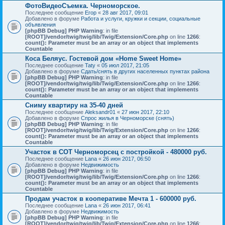
ФотоВидеоСъемка. Черноморское.
Последнее сообщение
Егор
«
28 авг 2017, 09:01
Добавлено в форуме
Работа и услуги, кружки и секции, социальные
объявления
[phpBB Debug] PHP Warning
: in file
[ROOT]/vendor/twig/twig/lib/Twig/Extension/Core.php
on line
1266
:
count(): Parameter must be an array or an object that implements
Countable
Коса Беляус. Гостевой дом «Home Sweet Home»
Последнее сообщение
Taty
«
05 июл 2017, 21:05
Добавлено в форуме
Сдать/снять в других населенных пунктах района
[phpBB Debug] PHP Warning
: in file
[ROOT]/vendor/twig/twig/lib/Twig/Extension/Core.php
on line
1266
:
count(): Parameter must be an array or an object that implements
Countable
Сниму квартиру на 35-40 дней
Последнее сообщение
Aleksandr01
«
27 июн 2017, 22:10
Добавлено в форуме
Спрос жилья в Черноморске (снять)
[phpBB Debug] PHP Warning
: in file
[ROOT]/vendor/twig/twig/lib/Twig/Extension/Core.php
on line
1266
:
count(): Parameter must be an array or an object that implements
Countable
Участок в СОТ Черноморсец с постройкой - 480000 руб.
Последнее сообщение
Lana
«
26 июн 2017, 06:50
Добавлено в форуме
Недвижимость
[phpBB Debug] PHP Warning
: in file
[ROOT]/vendor/twig/twig/lib/Twig/Extension/Core.php
on line
1266
:
count(): Parameter must be an array or an object that implements
Countable
Продам участок в кооперативе Мечта 1 - 600000 руб.
Последнее сообщение
Lana
«
26 июн 2017, 06:41
Добавлено в форуме
Недвижимость
[phpBB Debug] PHP Warning
: in file
[ROOT]/vendor/twig/twig/lib/Twig/Extension/Core.php
on line
1266
: