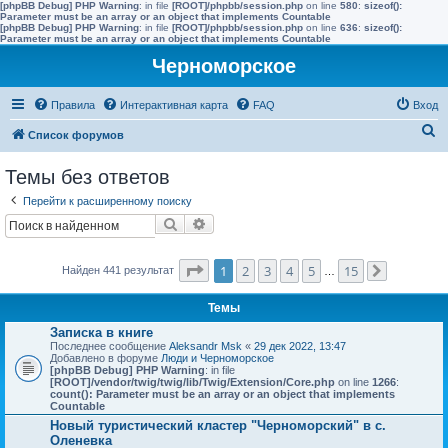
[phpBB Debug] PHP Warning
: in file
[ROOT]/phpbb/session.php
on line
580
:
sizeof():
Parameter must be an array or an object that implements Countable
[phpBB Debug] PHP Warning
: in file
[ROOT]/phpbb/session.php
on line
636
:
sizeof():
Parameter must be an array or an object that implements Countable
Черноморское
Правила
Интерактивная карта
FAQ
Вход
П
Список форумов
о
Темы без ответов
и
Перейти к расширенному поиску
с
Поиск
Расширенный поиск
к
Страница
1
из
15
1
2
3
4
5
15
Найден 441 результат
…
След.
Темы
Записка в книге
Последнее сообщение
Aleksandr Msk
«
29 дек 2022, 13:47
Добавлено в форуме
Люди и Черноморское
[phpBB Debug] PHP Warning
: in file
[ROOT]/vendor/twig/twig/lib/Twig/Extension/Core.php
on line
1266
:
count(): Parameter must be an array or an object that implements
Countable
Новый туристический кластер "Черноморский" в с.
Оленевка