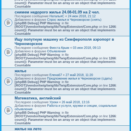
count(): Parameter must be an array or an object that implements
Countable
снимем недорого жилье 24.08-01.09 на 2 чел.
Последнее сообщение
НатальяС
«
24 июн 2018, 21:12
Добавлено в форуме
Спрос жилья в Черноморске (снять)
[phpBB Debug] PHP Warning
: in file
[ROOT]/vendor/twig/twig/lib/Twig/Extension/Core.php
on line
1266
:
count(): Parameter must be an array or an object that implements
Countable
Ищу попутную машину из Симферополя аэропорт в
Черноморское
Последнее сообщение
Фиеста Крым
«
03 июн 2018, 09:13
Добавлено в форуме
Объявления
[phpBB Debug] PHP Warning
: in file
[ROOT]/vendor/twig/twig/lib/Twig/Extension/Core.php
on line
1266
:
count(): Parameter must be an array or an object that implements
Countable
жилье
Последнее сообщение
Елена67
«
27 май 2018, 11:20
Добавлено в форуме
Предложение жилья в Черноморске (сдать)
[phpBB Debug] PHP Warning
: in file
[ROOT]/vendor/twig/twig/lib/Twig/Extension/Core.php
on line
1266
:
count(): Parameter must be an array or an object that implements
Countable
Математика, английский
Последнее сообщение
Уроки
«
26 май 2018, 13:16
Добавлено в форуме
Работа и услуги, кружки и секции, социальные
объявления
[phpBB Debug] PHP Warning
: in file
[ROOT]/vendor/twig/twig/lib/Twig/Extension/Core.php
on line
1266
:
count(): Parameter must be an array or an object that implements
Countable
жилье на лето