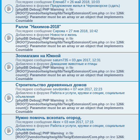
Последнее сообщение
Елена67
«
26 май 2018, 10:03
Добавлено в форуме
Предложение жилья в Черноморске (сдать)
[phpBB Debug] PHP Warning
: in file
[ROOT]/vendor/twig/twig/lib/Twig/Extension/Core.php
on line
1266
:
count(): Parameter must be an array or an object that implements
Countable
Ралли "Нахимов-2018"
Последнее сообщение
Сирожа
«
27 янв 2018, 10:42
Добавлено в форуме
Новости и жизнь
[phpBB Debug] PHP Warning
: in file
[ROOT]/vendor/twig/twig/lib/Twig/Extension/Core.php
on line
1266
:
count(): Parameter must be an array or an object that implements
Countable
Зоомагазин на Южной
Последнее сообщение
saturn735
«
03 дек 2017, 12:31
Добавлено в форуме
Домашние животные и птицы
[phpBB Debug] PHP Warning
: in file
[ROOT]/vendor/twig/twig/lib/Twig/Extension/Core.php
on line
1266
:
count(): Parameter must be an array or an object that implements
Countable
Строительство деревянных домов
Последнее сообщение
sevdomiko
«
07 ноя 2017, 22:23
Добавлено в форуме
Работа и услуги, кружки и секции, социальные
объявления
[phpBB Debug] PHP Warning
: in file
[ROOT]/vendor/twig/twig/lib/Twig/Extension/Core.php
on line
1266
:
count(): Parameter must be an array or an object that implements
Countable
Нужно помочь вскопать огород.
Последнее сообщение
Akex
«
03 ноя 2017, 17:15
Добавлено в форуме
Работа и услуги, кружки и секции, социальные
объявления
[phpBB Debug] PHP Warning
: in file
[ROOT]/vendor/twig/twig/lib/Twig/Extension/Core.php
on line
1266
: