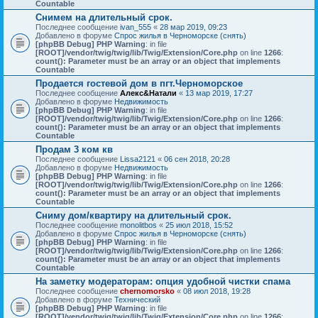
Countable
Снимем на длительный срок.
Последнее сообщение
ivan_555
«
28 мар 2019, 09:23
Добавлено в форуме
Спрос жилья в Черноморске (снять)
[phpBB Debug] PHP Warning
: in file
[ROOT]/vendor/twig/twig/lib/Twig/Extension/Core.php
on line
1266
:
count(): Parameter must be an array or an object that implements
Countable
Продается гостевой дом в пгт.Черноморское
Последнее сообщение
Алекс&Натали
«
13 мар 2019, 17:27
Добавлено в форуме
Недвижимость
[phpBB Debug] PHP Warning
: in file
[ROOT]/vendor/twig/twig/lib/Twig/Extension/Core.php
on line
1266
:
count(): Parameter must be an array or an object that implements
Countable
Продам 3 ком кв
Последнее сообщение
Lissa2121
«
06 сен 2018, 20:28
Добавлено в форуме
Недвижимость
[phpBB Debug] PHP Warning
: in file
[ROOT]/vendor/twig/twig/lib/Twig/Extension/Core.php
on line
1266
:
count(): Parameter must be an array or an object that implements
Countable
Сниму дом/квартиру на длительный срок.
Последнее сообщение
monolitbos
«
25 июл 2018, 15:52
Добавлено в форуме
Спрос жилья в Черноморске (снять)
[phpBB Debug] PHP Warning
: in file
[ROOT]/vendor/twig/twig/lib/Twig/Extension/Core.php
on line
1266
:
count(): Parameter must be an array or an object that implements
Countable
На заметку модераторам: опция удобной чистки спама
Последнее сообщение
chernomorsko
«
08 июл 2018, 19:28
Добавлено в форуме
Технический
[phpBB Debug] PHP Warning
: in file
[ROOT]/vendor/twig/twig/lib/Twig/Extension/Core.php
on line
1266
: