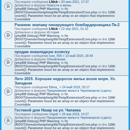
Последнее сообщение
LNick
«
03 июн 2021, 17:37
Добавлено в форуме
Новости и жизнь
[phpBB Debug] PHP Warning
: in file
[ROOT]/vendor/twig/twig/lib/Twig/Extension/Core.php
on line
1266
:
count(): Parameter must be an array or an object that implements
Countable
Реквием экипажу пикирующего бомбардировщика Пе-2
Последнее сообщение
LNick
«
22 апр 2021, 01:10
Добавлено в форуме
История
[phpBB Debug] PHP Warning
: in file
[ROOT]/vendor/twig/twig/lib/Twig/Extension/Core.php
on line
1266
:
count(): Parameter must be an array or an object that implements
Countable
продам инвалидную коляску
Последнее сообщение
ivan_555
«
13 май 2020, 18:49
Добавлено в форуме
Объявления
[phpBB Debug] PHP Warning
: in file
[ROOT]/vendor/twig/twig/lib/Twig/Extension/Core.php
on line
1266
:
count(): Parameter must be an array or an object that implements
Countable
Лето 2019. Хорошее недорогое жилье возле моря. Ул.
Западная
Последнее сообщение
Elena_
«
24 май 2019, 20:17
Добавлено в форуме
Предложение жилья в Черноморске (сдать)
[phpBB Debug] PHP Warning
: in file
[ROOT]/vendor/twig/twig/lib/Twig/Extension/Core.php
on line
1266
:
count(): Parameter must be an array or an object that implements
Countable
Гостевой дом Назар на ул. Чапаева
Последнее сообщение
chgols
«
29 апр 2019, 14:27
Добавлено в форуме
Предложение жилья в Черноморске (сдать)
[phpBB Debug] PHP Warning
: in file
[ROOT]/vendor/twig/twig/lib/Twig/Extension/Core.php
on line
1266
:
count(): Parameter must be an array or an object that implements