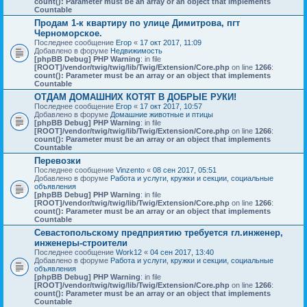
count(): Parameter must be an array or an object that implements
Countable
Продам 1-к квартиру по улице Димитрова, пгт
Черноморское.
Последнее сообщение
Егор
«
17 окт 2017, 11:09
Добавлено в форуме
Недвижимость
[phpBB Debug] PHP Warning
: in file
[ROOT]/vendor/twig/twig/lib/Twig/Extension/Core.php
on line
1266
:
count(): Parameter must be an array or an object that implements
Countable
ОТДАМ ДОМАШНИХ КОТЯТ В ДОБРЫЕ РУКИ!
Последнее сообщение
Егор
«
17 окт 2017, 10:57
Добавлено в форуме
Домашние животные и птицы
[phpBB Debug] PHP Warning
: in file
[ROOT]/vendor/twig/twig/lib/Twig/Extension/Core.php
on line
1266
:
count(): Parameter must be an array or an object that implements
Countable
Перевозки
Последнее сообщение
Vinzento
«
08 сен 2017, 05:51
Добавлено в форуме
Работа и услуги, кружки и секции, социальные
объявления
[phpBB Debug] PHP Warning
: in file
[ROOT]/vendor/twig/twig/lib/Twig/Extension/Core.php
on line
1266
:
count(): Parameter must be an array or an object that implements
Countable
Севастопольскому предприятию требуется гл.инженер,
инженеры-строители
Последнее сообщение
Work12
«
04 сен 2017, 13:40
Добавлено в форуме
Работа и услуги, кружки и секции, социальные
объявления
[phpBB Debug] PHP Warning
: in file
[ROOT]/vendor/twig/twig/lib/Twig/Extension/Core.php
on line
1266
:
count(): Parameter must be an array or an object that implements
Countable