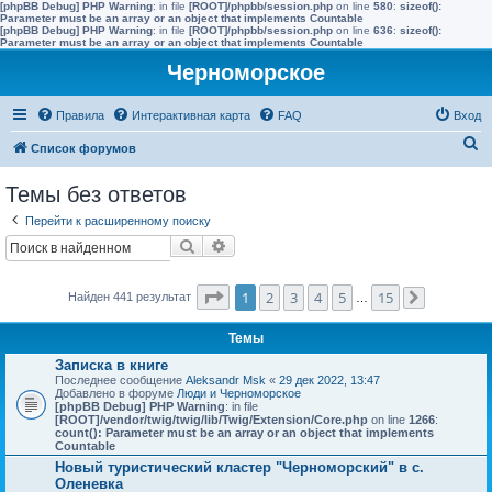
[phpBB Debug] PHP Warning
: in file
[ROOT]/phpbb/session.php
on line
580
:
sizeof():
Parameter must be an array or an object that implements Countable
[phpBB Debug] PHP Warning
: in file
[ROOT]/phpbb/session.php
on line
636
:
sizeof():
Parameter must be an array or an object that implements Countable
Черноморское
Правила
Интерактивная карта
FAQ
Вход
П
Список форумов
о
Темы без ответов
и
Перейти к расширенному поиску
с
Поиск
Расширенный поиск
к
Страница
1
из
15
1
2
3
4
5
15
Найден 441 результат
…
След.
Темы
Записка в книге
Последнее сообщение
Aleksandr Msk
«
29 дек 2022, 13:47
Добавлено в форуме
Люди и Черноморское
[phpBB Debug] PHP Warning
: in file
[ROOT]/vendor/twig/twig/lib/Twig/Extension/Core.php
on line
1266
:
count(): Parameter must be an array or an object that implements
Countable
Новый туристический кластер "Черноморский" в с.
Оленевка