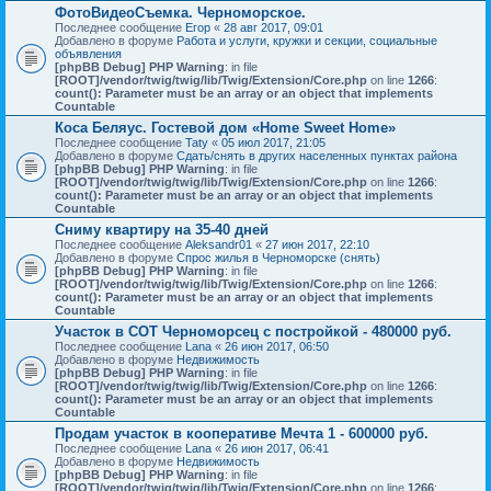
ФотоВидеоСъемка. Черноморское.
Последнее сообщение
Егор
«
28 авг 2017, 09:01
Добавлено в форуме
Работа и услуги, кружки и секции, социальные
объявления
[phpBB Debug] PHP Warning
: in file
[ROOT]/vendor/twig/twig/lib/Twig/Extension/Core.php
on line
1266
:
count(): Parameter must be an array or an object that implements
Countable
Коса Беляус. Гостевой дом «Home Sweet Home»
Последнее сообщение
Taty
«
05 июл 2017, 21:05
Добавлено в форуме
Сдать/снять в других населенных пунктах района
[phpBB Debug] PHP Warning
: in file
[ROOT]/vendor/twig/twig/lib/Twig/Extension/Core.php
on line
1266
:
count(): Parameter must be an array or an object that implements
Countable
Сниму квартиру на 35-40 дней
Последнее сообщение
Aleksandr01
«
27 июн 2017, 22:10
Добавлено в форуме
Спрос жилья в Черноморске (снять)
[phpBB Debug] PHP Warning
: in file
[ROOT]/vendor/twig/twig/lib/Twig/Extension/Core.php
on line
1266
:
count(): Parameter must be an array or an object that implements
Countable
Участок в СОТ Черноморсец с постройкой - 480000 руб.
Последнее сообщение
Lana
«
26 июн 2017, 06:50
Добавлено в форуме
Недвижимость
[phpBB Debug] PHP Warning
: in file
[ROOT]/vendor/twig/twig/lib/Twig/Extension/Core.php
on line
1266
:
count(): Parameter must be an array or an object that implements
Countable
Продам участок в кооперативе Мечта 1 - 600000 руб.
Последнее сообщение
Lana
«
26 июн 2017, 06:41
Добавлено в форуме
Недвижимость
[phpBB Debug] PHP Warning
: in file
[ROOT]/vendor/twig/twig/lib/Twig/Extension/Core.php
on line
1266
: