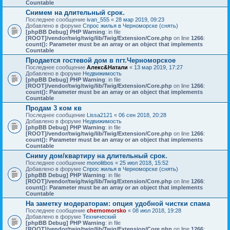
Countable
Снимем на длительный срок.
Последнее сообщение
ivan_555
«
28 мар 2019, 09:23
Добавлено в форуме
Спрос жилья в Черноморске (снять)
[phpBB Debug] PHP Warning
: in file
[ROOT]/vendor/twig/twig/lib/Twig/Extension/Core.php
on line
1266
:
count(): Parameter must be an array or an object that implements
Countable
Продается гостевой дом в пгт.Черноморское
Последнее сообщение
Алекс&Натали
«
13 мар 2019, 17:27
Добавлено в форуме
Недвижимость
[phpBB Debug] PHP Warning
: in file
[ROOT]/vendor/twig/twig/lib/Twig/Extension/Core.php
on line
1266
:
count(): Parameter must be an array or an object that implements
Countable
Продам 3 ком кв
Последнее сообщение
Lissa2121
«
06 сен 2018, 20:28
Добавлено в форуме
Недвижимость
[phpBB Debug] PHP Warning
: in file
[ROOT]/vendor/twig/twig/lib/Twig/Extension/Core.php
on line
1266
:
count(): Parameter must be an array or an object that implements
Countable
Сниму дом/квартиру на длительный срок.
Последнее сообщение
monolitbos
«
25 июл 2018, 15:52
Добавлено в форуме
Спрос жилья в Черноморске (снять)
[phpBB Debug] PHP Warning
: in file
[ROOT]/vendor/twig/twig/lib/Twig/Extension/Core.php
on line
1266
:
count(): Parameter must be an array or an object that implements
Countable
На заметку модераторам: опция удобной чистки спама
Последнее сообщение
chernomorsko
«
08 июл 2018, 19:28
Добавлено в форуме
Технический
[phpBB Debug] PHP Warning
: in file
[ROOT]/vendor/twig/twig/lib/Twig/Extension/Core.php
on line
1266
: