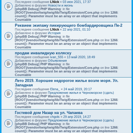
Последнее сообщение
LNick
«
03 июн 2021, 17:37
Добавлено в форуме
Новости и жизнь
[phpBB Debug] PHP Warning
: in file
[ROOT]/vendor/twig/twig/lib/Twig/Extension/Core.php
on line
1266
:
count(): Parameter must be an array or an object that implements
Countable
Реквием экипажу пикирующего бомбардировщика Пе-2
Последнее сообщение
LNick
«
22 апр 2021, 01:10
Добавлено в форуме
История
[phpBB Debug] PHP Warning
: in file
[ROOT]/vendor/twig/twig/lib/Twig/Extension/Core.php
on line
1266
:
count(): Parameter must be an array or an object that implements
Countable
продам инвалидную коляску
Последнее сообщение
ivan_555
«
13 май 2020, 18:49
Добавлено в форуме
Объявления
[phpBB Debug] PHP Warning
: in file
[ROOT]/vendor/twig/twig/lib/Twig/Extension/Core.php
on line
1266
:
count(): Parameter must be an array or an object that implements
Countable
Лето 2019. Хорошее недорогое жилье возле моря. Ул.
Западная
Последнее сообщение
Elena_
«
24 май 2019, 20:17
Добавлено в форуме
Предложение жилья в Черноморске (сдать)
[phpBB Debug] PHP Warning
: in file
[ROOT]/vendor/twig/twig/lib/Twig/Extension/Core.php
on line
1266
:
count(): Parameter must be an array or an object that implements
Countable
Гостевой дом Назар на ул. Чапаева
Последнее сообщение
chgols
«
29 апр 2019, 14:27
Добавлено в форуме
Предложение жилья в Черноморске (сдать)
[phpBB Debug] PHP Warning
: in file
[ROOT]/vendor/twig/twig/lib/Twig/Extension/Core.php
on line
1266
:
count(): Parameter must be an array or an object that implements