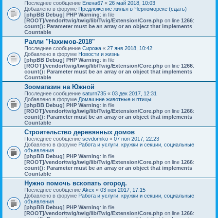
Последнее сообщение
Елена67
«
26 май 2018, 10:03
Добавлено в форуме
Предложение жилья в Черноморске (сдать)
[phpBB Debug] PHP Warning
: in file
[ROOT]/vendor/twig/twig/lib/Twig/Extension/Core.php
on line
1266
:
count(): Parameter must be an array or an object that implements
Countable
Ралли "Нахимов-2018"
Последнее сообщение
Сирожа
«
27 янв 2018, 10:42
Добавлено в форуме
Новости и жизнь
[phpBB Debug] PHP Warning
: in file
[ROOT]/vendor/twig/twig/lib/Twig/Extension/Core.php
on line
1266
:
count(): Parameter must be an array or an object that implements
Countable
Зоомагазин на Южной
Последнее сообщение
saturn735
«
03 дек 2017, 12:31
Добавлено в форуме
Домашние животные и птицы
[phpBB Debug] PHP Warning
: in file
[ROOT]/vendor/twig/twig/lib/Twig/Extension/Core.php
on line
1266
:
count(): Parameter must be an array or an object that implements
Countable
Строительство деревянных домов
Последнее сообщение
sevdomiko
«
07 ноя 2017, 22:23
Добавлено в форуме
Работа и услуги, кружки и секции, социальные
объявления
[phpBB Debug] PHP Warning
: in file
[ROOT]/vendor/twig/twig/lib/Twig/Extension/Core.php
on line
1266
:
count(): Parameter must be an array or an object that implements
Countable
Нужно помочь вскопать огород.
Последнее сообщение
Akex
«
03 ноя 2017, 17:15
Добавлено в форуме
Работа и услуги, кружки и секции, социальные
объявления
[phpBB Debug] PHP Warning
: in file
[ROOT]/vendor/twig/twig/lib/Twig/Extension/Core.php
on line
1266
: