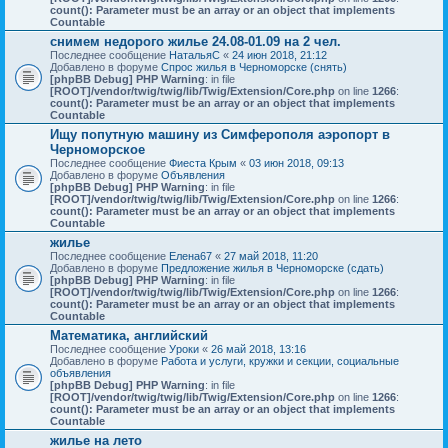
count(): Parameter must be an array or an object that implements
Countable
снимем недорого жилье 24.08-01.09 на 2 чел.
Последнее сообщение
НатальяС
«
24 июн 2018, 21:12
Добавлено в форуме
Спрос жилья в Черноморске (снять)
[phpBB Debug] PHP Warning
: in file
[ROOT]/vendor/twig/twig/lib/Twig/Extension/Core.php
on line
1266
:
count(): Parameter must be an array or an object that implements
Countable
Ищу попутную машину из Симферополя аэропорт в
Черноморское
Последнее сообщение
Фиеста Крым
«
03 июн 2018, 09:13
Добавлено в форуме
Объявления
[phpBB Debug] PHP Warning
: in file
[ROOT]/vendor/twig/twig/lib/Twig/Extension/Core.php
on line
1266
:
count(): Parameter must be an array or an object that implements
Countable
жилье
Последнее сообщение
Елена67
«
27 май 2018, 11:20
Добавлено в форуме
Предложение жилья в Черноморске (сдать)
[phpBB Debug] PHP Warning
: in file
[ROOT]/vendor/twig/twig/lib/Twig/Extension/Core.php
on line
1266
:
count(): Parameter must be an array or an object that implements
Countable
Математика, английский
Последнее сообщение
Уроки
«
26 май 2018, 13:16
Добавлено в форуме
Работа и услуги, кружки и секции, социальные
объявления
[phpBB Debug] PHP Warning
: in file
[ROOT]/vendor/twig/twig/lib/Twig/Extension/Core.php
on line
1266
:
count(): Parameter must be an array or an object that implements
Countable
жилье на лето