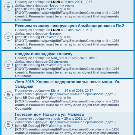
Последнее сообщение
LNick
«
03 июн 2021, 17:37
Добавлено в форуме
Новости и жизнь
[phpBB Debug] PHP Warning
: in file
[ROOT]/vendor/twig/twig/lib/Twig/Extension/Core.php
on line
1266
:
count(): Parameter must be an array or an object that implements
Countable
Реквием экипажу пикирующего бомбардировщика Пе-2
Последнее сообщение
LNick
«
22 апр 2021, 01:10
Добавлено в форуме
История
[phpBB Debug] PHP Warning
: in file
[ROOT]/vendor/twig/twig/lib/Twig/Extension/Core.php
on line
1266
:
count(): Parameter must be an array or an object that implements
Countable
продам инвалидную коляску
Последнее сообщение
ivan_555
«
13 май 2020, 18:49
Добавлено в форуме
Объявления
[phpBB Debug] PHP Warning
: in file
[ROOT]/vendor/twig/twig/lib/Twig/Extension/Core.php
on line
1266
:
count(): Parameter must be an array or an object that implements
Countable
Лето 2019. Хорошее недорогое жилье возле моря. Ул.
Западная
Последнее сообщение
Elena_
«
24 май 2019, 20:17
Добавлено в форуме
Предложение жилья в Черноморске (сдать)
[phpBB Debug] PHP Warning
: in file
[ROOT]/vendor/twig/twig/lib/Twig/Extension/Core.php
on line
1266
:
count(): Parameter must be an array or an object that implements
Countable
Гостевой дом Назар на ул. Чапаева
Последнее сообщение
chgols
«
29 апр 2019, 14:27
Добавлено в форуме
Предложение жилья в Черноморске (сдать)
[phpBB Debug] PHP Warning
: in file
[ROOT]/vendor/twig/twig/lib/Twig/Extension/Core.php
on line
1266
:
count(): Parameter must be an array or an object that implements