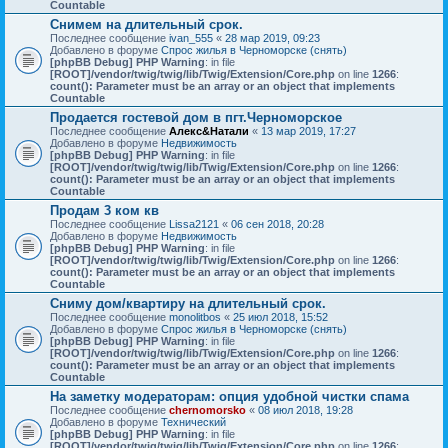
Countable
Снимем на длительный срок.
Последнее сообщение
ivan_555
«
28 мар 2019, 09:23
Добавлено в форуме
Спрос жилья в Черноморске (снять)
[phpBB Debug] PHP Warning
: in file
[ROOT]/vendor/twig/twig/lib/Twig/Extension/Core.php
on line
1266
:
count(): Parameter must be an array or an object that implements
Countable
Продается гостевой дом в пгт.Черноморское
Последнее сообщение
Алекс&Натали
«
13 мар 2019, 17:27
Добавлено в форуме
Недвижимость
[phpBB Debug] PHP Warning
: in file
[ROOT]/vendor/twig/twig/lib/Twig/Extension/Core.php
on line
1266
:
count(): Parameter must be an array or an object that implements
Countable
Продам 3 ком кв
Последнее сообщение
Lissa2121
«
06 сен 2018, 20:28
Добавлено в форуме
Недвижимость
[phpBB Debug] PHP Warning
: in file
[ROOT]/vendor/twig/twig/lib/Twig/Extension/Core.php
on line
1266
:
count(): Parameter must be an array or an object that implements
Countable
Сниму дом/квартиру на длительный срок.
Последнее сообщение
monolitbos
«
25 июл 2018, 15:52
Добавлено в форуме
Спрос жилья в Черноморске (снять)
[phpBB Debug] PHP Warning
: in file
[ROOT]/vendor/twig/twig/lib/Twig/Extension/Core.php
on line
1266
:
count(): Parameter must be an array or an object that implements
Countable
На заметку модераторам: опция удобной чистки спама
Последнее сообщение
chernomorsko
«
08 июл 2018, 19:28
Добавлено в форуме
Технический
[phpBB Debug] PHP Warning
: in file
[ROOT]/vendor/twig/twig/lib/Twig/Extension/Core.php
on line
1266
: