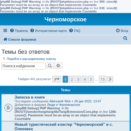
[phpBB Debug] PHP Warning
: in file
[ROOT]/phpbb/session.php
on line
580
:
sizeof():
Parameter must be an array or an object that implements Countable
[phpBB Debug] PHP Warning
: in file
[ROOT]/phpbb/session.php
on line
636
:
sizeof():
Parameter must be an array or an object that implements Countable
Черноморское
Правила
Интерактивная карта
FAQ
Вход
П
Список форумов
о
Темы без ответов
и
Перейти к расширенному поиску
с
Поиск
Расширенный поиск
к
Страница
1
из
15
1
2
3
4
5
15
Найден 441 результат
…
След.
Темы
Записка в книге
Последнее сообщение
Aleksandr Msk
«
29 дек 2022, 13:47
Добавлено в форуме
Люди и Черноморское
[phpBB Debug] PHP Warning
: in file
[ROOT]/vendor/twig/twig/lib/Twig/Extension/Core.php
on line
1266
:
count(): Parameter must be an array or an object that implements
Countable
Новый туристический кластер "Черноморский" в с.
Оленевка