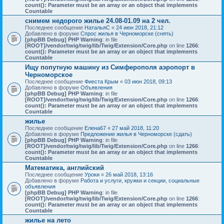
count(): Parameter must be an array or an object that implements
Countable
снимем недорого жилье 24.08-01.09 на 2 чел.
Последнее сообщение
НатальяС
«
24 июн 2018, 21:12
Добавлено в форуме
Спрос жилья в Черноморске (снять)
[phpBB Debug] PHP Warning
: in file
[ROOT]/vendor/twig/twig/lib/Twig/Extension/Core.php
on line
1266
:
count(): Parameter must be an array or an object that implements
Countable
Ищу попутную машину из Симферополя аэропорт в
Черноморское
Последнее сообщение
Фиеста Крым
«
03 июн 2018, 09:13
Добавлено в форуме
Объявления
[phpBB Debug] PHP Warning
: in file
[ROOT]/vendor/twig/twig/lib/Twig/Extension/Core.php
on line
1266
:
count(): Parameter must be an array or an object that implements
Countable
жилье
Последнее сообщение
Елена67
«
27 май 2018, 11:20
Добавлено в форуме
Предложение жилья в Черноморске (сдать)
[phpBB Debug] PHP Warning
: in file
[ROOT]/vendor/twig/twig/lib/Twig/Extension/Core.php
on line
1266
:
count(): Parameter must be an array or an object that implements
Countable
Математика, английский
Последнее сообщение
Уроки
«
26 май 2018, 13:16
Добавлено в форуме
Работа и услуги, кружки и секции, социальные
объявления
[phpBB Debug] PHP Warning
: in file
[ROOT]/vendor/twig/twig/lib/Twig/Extension/Core.php
on line
1266
:
count(): Parameter must be an array or an object that implements
Countable
жилье на лето