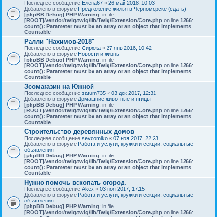
Последнее сообщение
Елена67
«
26 май 2018, 10:03
Добавлено в форуме
Предложение жилья в Черноморске (сдать)
[phpBB Debug] PHP Warning
: in file
[ROOT]/vendor/twig/twig/lib/Twig/Extension/Core.php
on line
1266
:
count(): Parameter must be an array or an object that implements
Countable
Ралли "Нахимов-2018"
Последнее сообщение
Сирожа
«
27 янв 2018, 10:42
Добавлено в форуме
Новости и жизнь
[phpBB Debug] PHP Warning
: in file
[ROOT]/vendor/twig/twig/lib/Twig/Extension/Core.php
on line
1266
:
count(): Parameter must be an array or an object that implements
Countable
Зоомагазин на Южной
Последнее сообщение
saturn735
«
03 дек 2017, 12:31
Добавлено в форуме
Домашние животные и птицы
[phpBB Debug] PHP Warning
: in file
[ROOT]/vendor/twig/twig/lib/Twig/Extension/Core.php
on line
1266
:
count(): Parameter must be an array or an object that implements
Countable
Строительство деревянных домов
Последнее сообщение
sevdomiko
«
07 ноя 2017, 22:23
Добавлено в форуме
Работа и услуги, кружки и секции, социальные
объявления
[phpBB Debug] PHP Warning
: in file
[ROOT]/vendor/twig/twig/lib/Twig/Extension/Core.php
on line
1266
:
count(): Parameter must be an array or an object that implements
Countable
Нужно помочь вскопать огород.
Последнее сообщение
Akex
«
03 ноя 2017, 17:15
Добавлено в форуме
Работа и услуги, кружки и секции, социальные
объявления
[phpBB Debug] PHP Warning
: in file
[ROOT]/vendor/twig/twig/lib/Twig/Extension/Core.php
on line
1266
: