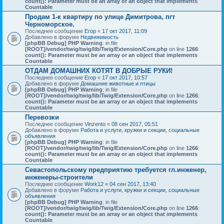
count(): Parameter must be an array or an object that implements
Countable
Продам 1-к квартиру по улице Димитрова, пгт
Черноморское.
Последнее сообщение
Егор
«
17 окт 2017, 11:09
Добавлено в форуме
Недвижимость
[phpBB Debug] PHP Warning
: in file
[ROOT]/vendor/twig/twig/lib/Twig/Extension/Core.php
on line
1266
:
count(): Parameter must be an array or an object that implements
Countable
ОТДАМ ДОМАШНИХ КОТЯТ В ДОБРЫЕ РУКИ!
Последнее сообщение
Егор
«
17 окт 2017, 10:57
Добавлено в форуме
Домашние животные и птицы
[phpBB Debug] PHP Warning
: in file
[ROOT]/vendor/twig/twig/lib/Twig/Extension/Core.php
on line
1266
:
count(): Parameter must be an array or an object that implements
Countable
Перевозки
Последнее сообщение
Vinzento
«
08 сен 2017, 05:51
Добавлено в форуме
Работа и услуги, кружки и секции, социальные
объявления
[phpBB Debug] PHP Warning
: in file
[ROOT]/vendor/twig/twig/lib/Twig/Extension/Core.php
on line
1266
:
count(): Parameter must be an array or an object that implements
Countable
Севастопольскому предприятию требуется гл.инженер,
инженеры-строители
Последнее сообщение
Work12
«
04 сен 2017, 13:40
Добавлено в форуме
Работа и услуги, кружки и секции, социальные
объявления
[phpBB Debug] PHP Warning
: in file
[ROOT]/vendor/twig/twig/lib/Twig/Extension/Core.php
on line
1266
:
count(): Parameter must be an array or an object that implements
Countable