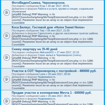
ФотоВидеоСъемка. Черноморское.
Последнее сообщение
Егор
«
28 авг 2017, 09:01
Добавлено в форуме
Работа и услуги, кружки и секции, социальные
объявления
[phpBB Debug] PHP Warning
: in file
[ROOT]/vendor/twig/twig/lib/Twig/Extension/Core.php
on line
1266
:
count(): Parameter must be an array or an object that implements
Countable
Коса Беляус. Гостевой дом «Home Sweet Home»
Последнее сообщение
Taty
«
05 июл 2017, 21:05
Добавлено в форуме
Сдать/снять в других населенных пунктах района
[phpBB Debug] PHP Warning
: in file
[ROOT]/vendor/twig/twig/lib/Twig/Extension/Core.php
on line
1266
:
count(): Parameter must be an array or an object that implements
Countable
Сниму квартиру на 35-40 дней
Последнее сообщение
Aleksandr01
«
27 июн 2017, 22:10
Добавлено в форуме
Спрос жилья в Черноморске (снять)
[phpBB Debug] PHP Warning
: in file
[ROOT]/vendor/twig/twig/lib/Twig/Extension/Core.php
on line
1266
:
count(): Parameter must be an array or an object that implements
Countable
Участок в СОТ Черноморсец с постройкой - 480000 руб.
Последнее сообщение
Lana
«
26 июн 2017, 06:50
Добавлено в форуме
Недвижимость
[phpBB Debug] PHP Warning
: in file
[ROOT]/vendor/twig/twig/lib/Twig/Extension/Core.php
on line
1266
:
count(): Parameter must be an array or an object that implements
Countable
Продам участок в кооперативе Мечта 1 - 600000 руб.
Последнее сообщение
Lana
«
26 июн 2017, 06:41
Добавлено в форуме
Недвижимость
[phpBB Debug] PHP Warning
: in file
[ROOT]/vendor/twig/twig/lib/Twig/Extension/Core.php
on line
1266
: