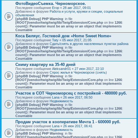
ФотоВидеоСъемка. Черноморское.
Последнее сообщение
Егор
«
28 авг 2017, 09:01
Добавлено в форуме
Работа и услуги, кружки и секции, социальные
объявления
[phpBB Debug] PHP Warning
: in file
[ROOT]/vendor/twig/twig/lib/Twig/Extension/Core.php
on line
1266
:
count(): Parameter must be an array or an object that implements
Countable
Коса Беляус. Гостевой дом «Home Sweet Home»
Последнее сообщение
Taty
«
05 июл 2017, 21:05
Добавлено в форуме
Сдать/снять в других населенных пунктах района
[phpBB Debug] PHP Warning
: in file
[ROOT]/vendor/twig/twig/lib/Twig/Extension/Core.php
on line
1266
:
count(): Parameter must be an array or an object that implements
Countable
Сниму квартиру на 35-40 дней
Последнее сообщение
Aleksandr01
«
27 июн 2017, 22:10
Добавлено в форуме
Спрос жилья в Черноморске (снять)
[phpBB Debug] PHP Warning
: in file
[ROOT]/vendor/twig/twig/lib/Twig/Extension/Core.php
on line
1266
:
count(): Parameter must be an array or an object that implements
Countable
Участок в СОТ Черноморсец с постройкой - 480000 руб.
Последнее сообщение
Lana
«
26 июн 2017, 06:50
Добавлено в форуме
Недвижимость
[phpBB Debug] PHP Warning
: in file
[ROOT]/vendor/twig/twig/lib/Twig/Extension/Core.php
on line
1266
:
count(): Parameter must be an array or an object that implements
Countable
Продам участок в кооперативе Мечта 1 - 600000 руб.
Последнее сообщение
Lana
«
26 июн 2017, 06:41
Добавлено в форуме
Недвижимость
[phpBB Debug] PHP Warning
: in file
[ROOT]/vendor/twig/twig/lib/Twig/Extension/Core.php
on line
1266
: