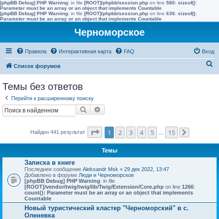
[phpBB Debug] PHP Warning
: in file
[ROOT]/phpbb/session.php
on line
580
:
sizeof():
Parameter must be an array or an object that implements Countable
[phpBB Debug] PHP Warning
: in file
[ROOT]/phpbb/session.php
on line
636
:
sizeof():
Parameter must be an array or an object that implements Countable
Черноморское
Правила
Интерактивная карта
FAQ
Вход
П
Список форумов
о
Темы без ответов
и
Перейти к расширенному поиску
с
Поиск
Расширенный поиск
к
Страница
1
из
15
1
2
3
4
5
15
Найден 441 результат
…
След.
Темы
Записка в книге
Последнее сообщение
Aleksandr Msk
«
29 дек 2022, 13:47
Добавлено в форуме
Люди и Черноморское
[phpBB Debug] PHP Warning
: in file
[ROOT]/vendor/twig/twig/lib/Twig/Extension/Core.php
on line
1266
:
count(): Parameter must be an array or an object that implements
Countable
Новый туристический кластер "Черноморский" в с.
Оленевка