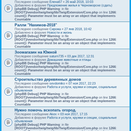
Последнее сообщение
Елена67
«
26 май 2018, 10:03
Добавлено в форуме
Предложение жилья в Черноморске (сдать)
[phpBB Debug] PHP Warning
: in file
[ROOT]/vendor/twig/twig/lib/Twig/Extension/Core.php
on line
1266
:
count(): Parameter must be an array or an object that implements
Countable
Ралли "Нахимов-2018"
Последнее сообщение
Сирожа
«
27 янв 2018, 10:42
Добавлено в форуме
Новости и жизнь
[phpBB Debug] PHP Warning
: in file
[ROOT]/vendor/twig/twig/lib/Twig/Extension/Core.php
on line
1266
:
count(): Parameter must be an array or an object that implements
Countable
Зоомагазин на Южной
Последнее сообщение
saturn735
«
03 дек 2017, 12:31
Добавлено в форуме
Домашние животные и птицы
[phpBB Debug] PHP Warning
: in file
[ROOT]/vendor/twig/twig/lib/Twig/Extension/Core.php
on line
1266
:
count(): Parameter must be an array or an object that implements
Countable
Строительство деревянных домов
Последнее сообщение
sevdomiko
«
07 ноя 2017, 22:23
Добавлено в форуме
Работа и услуги, кружки и секции, социальные
объявления
[phpBB Debug] PHP Warning
: in file
[ROOT]/vendor/twig/twig/lib/Twig/Extension/Core.php
on line
1266
:
count(): Parameter must be an array or an object that implements
Countable
Нужно помочь вскопать огород.
Последнее сообщение
Akex
«
03 ноя 2017, 17:15
Добавлено в форуме
Работа и услуги, кружки и секции, социальные
объявления
[phpBB Debug] PHP Warning
: in file
[ROOT]/vendor/twig/twig/lib/Twig/Extension/Core.php
on line
1266
: