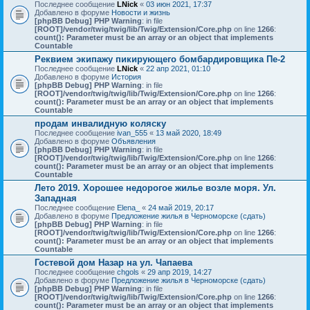
Последнее сообщение
LNick
«
03 июн 2021, 17:37
Добавлено в форуме
Новости и жизнь
[phpBB Debug] PHP Warning
: in file
[ROOT]/vendor/twig/twig/lib/Twig/Extension/Core.php
on line
1266
:
count(): Parameter must be an array or an object that implements
Countable
Реквием экипажу пикирующего бомбардировщика Пе-2
Последнее сообщение
LNick
«
22 апр 2021, 01:10
Добавлено в форуме
История
[phpBB Debug] PHP Warning
: in file
[ROOT]/vendor/twig/twig/lib/Twig/Extension/Core.php
on line
1266
:
count(): Parameter must be an array or an object that implements
Countable
продам инвалидную коляску
Последнее сообщение
ivan_555
«
13 май 2020, 18:49
Добавлено в форуме
Объявления
[phpBB Debug] PHP Warning
: in file
[ROOT]/vendor/twig/twig/lib/Twig/Extension/Core.php
on line
1266
:
count(): Parameter must be an array or an object that implements
Countable
Лето 2019. Хорошее недорогое жилье возле моря. Ул.
Западная
Последнее сообщение
Elena_
«
24 май 2019, 20:17
Добавлено в форуме
Предложение жилья в Черноморске (сдать)
[phpBB Debug] PHP Warning
: in file
[ROOT]/vendor/twig/twig/lib/Twig/Extension/Core.php
on line
1266
:
count(): Parameter must be an array or an object that implements
Countable
Гостевой дом Назар на ул. Чапаева
Последнее сообщение
chgols
«
29 апр 2019, 14:27
Добавлено в форуме
Предложение жилья в Черноморске (сдать)
[phpBB Debug] PHP Warning
: in file
[ROOT]/vendor/twig/twig/lib/Twig/Extension/Core.php
on line
1266
:
count(): Parameter must be an array or an object that implements