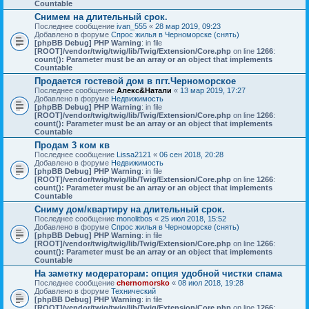
Countable
Снимем на длительный срок.
Последнее сообщение
ivan_555
«
28 мар 2019, 09:23
Добавлено в форуме
Спрос жилья в Черноморске (снять)
[phpBB Debug] PHP Warning
: in file
[ROOT]/vendor/twig/twig/lib/Twig/Extension/Core.php
on line
1266
:
count(): Parameter must be an array or an object that implements
Countable
Продается гостевой дом в пгт.Черноморское
Последнее сообщение
Алекс&Натали
«
13 мар 2019, 17:27
Добавлено в форуме
Недвижимость
[phpBB Debug] PHP Warning
: in file
[ROOT]/vendor/twig/twig/lib/Twig/Extension/Core.php
on line
1266
:
count(): Parameter must be an array or an object that implements
Countable
Продам 3 ком кв
Последнее сообщение
Lissa2121
«
06 сен 2018, 20:28
Добавлено в форуме
Недвижимость
[phpBB Debug] PHP Warning
: in file
[ROOT]/vendor/twig/twig/lib/Twig/Extension/Core.php
on line
1266
:
count(): Parameter must be an array or an object that implements
Countable
Сниму дом/квартиру на длительный срок.
Последнее сообщение
monolitbos
«
25 июл 2018, 15:52
Добавлено в форуме
Спрос жилья в Черноморске (снять)
[phpBB Debug] PHP Warning
: in file
[ROOT]/vendor/twig/twig/lib/Twig/Extension/Core.php
on line
1266
:
count(): Parameter must be an array or an object that implements
Countable
На заметку модераторам: опция удобной чистки спама
Последнее сообщение
chernomorsko
«
08 июл 2018, 19:28
Добавлено в форуме
Технический
[phpBB Debug] PHP Warning
: in file
[ROOT]/vendor/twig/twig/lib/Twig/Extension/Core.php
on line
1266
: