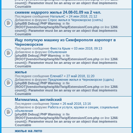
count(): Parameter must be an array or an object that implements
Countable
снимем недорого жилье 24.08-01.09 на 2 чел.
Последнее сообщение
НатальяС
«
24 июн 2018, 21:12
Добавлено в форуме
Спрос жилья в Черноморске (снять)
[phpBB Debug] PHP Warning
: in file
[ROOT]/vendor/twig/twig/lib/Twig/Extension/Core.php
on line
1266
:
count(): Parameter must be an array or an object that implements
Countable
Ищу попутную машину из Симферополя аэропорт в
Черноморское
Последнее сообщение
Фиеста Крым
«
03 июн 2018, 09:13
Добавлено в форуме
Объявления
[phpBB Debug] PHP Warning
: in file
[ROOT]/vendor/twig/twig/lib/Twig/Extension/Core.php
on line
1266
:
count(): Parameter must be an array or an object that implements
Countable
жилье
Последнее сообщение
Елена67
«
27 май 2018, 11:20
Добавлено в форуме
Предложение жилья в Черноморске (сдать)
[phpBB Debug] PHP Warning
: in file
[ROOT]/vendor/twig/twig/lib/Twig/Extension/Core.php
on line
1266
:
count(): Parameter must be an array or an object that implements
Countable
Математика, английский
Последнее сообщение
Уроки
«
26 май 2018, 13:16
Добавлено в форуме
Работа и услуги, кружки и секции, социальные
объявления
[phpBB Debug] PHP Warning
: in file
[ROOT]/vendor/twig/twig/lib/Twig/Extension/Core.php
on line
1266
:
count(): Parameter must be an array or an object that implements
Countable
жилье на лето