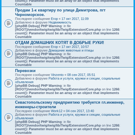
count(): Parameter must be an array or an object that implements
Countable
Продам 1-к квартиру по улице Димитрова, пгт
Черноморское.
Последнее сообщение
Егор
«
17 окт 2017, 11:09
Добавлено в форуме
Недвижимость
[phpBB Debug] PHP Warning
: in file
[ROOT]/vendor/twig/twig/lib/Twig/Extension/Core.php
on line
1266
:
count(): Parameter must be an array or an object that implements
Countable
ОТДАМ ДОМАШНИХ КОТЯТ В ДОБРЫЕ РУКИ!
Последнее сообщение
Егор
«
17 окт 2017, 10:57
Добавлено в форуме
Домашние животные и птицы
[phpBB Debug] PHP Warning
: in file
[ROOT]/vendor/twig/twig/lib/Twig/Extension/Core.php
on line
1266
:
count(): Parameter must be an array or an object that implements
Countable
Перевозки
Последнее сообщение
Vinzento
«
08 сен 2017, 05:51
Добавлено в форуме
Работа и услуги, кружки и секции, социальные
объявления
[phpBB Debug] PHP Warning
: in file
[ROOT]/vendor/twig/twig/lib/Twig/Extension/Core.php
on line
1266
:
count(): Parameter must be an array or an object that implements
Countable
Севастопольскому предприятию требуется гл.инженер,
инженеры-строители
Последнее сообщение
Work12
«
04 сен 2017, 13:40
Добавлено в форуме
Работа и услуги, кружки и секции, социальные
объявления
[phpBB Debug] PHP Warning
: in file
[ROOT]/vendor/twig/twig/lib/Twig/Extension/Core.php
on line
1266
:
count(): Parameter must be an array or an object that implements
Countable