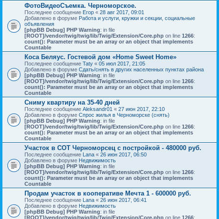
ФотоВидеоСъемка. Черноморское.
Последнее сообщение
Егор
«
28 авг 2017, 09:01
Добавлено в форуме
Работа и услуги, кружки и секции, социальные
объявления
[phpBB Debug] PHP Warning
: in file
[ROOT]/vendor/twig/twig/lib/Twig/Extension/Core.php
on line
1266
:
count(): Parameter must be an array or an object that implements
Countable
Коса Беляус. Гостевой дом «Home Sweet Home»
Последнее сообщение
Taty
«
05 июл 2017, 21:05
Добавлено в форуме
Сдать/снять в других населенных пунктах района
[phpBB Debug] PHP Warning
: in file
[ROOT]/vendor/twig/twig/lib/Twig/Extension/Core.php
on line
1266
:
count(): Parameter must be an array or an object that implements
Countable
Сниму квартиру на 35-40 дней
Последнее сообщение
Aleksandr01
«
27 июн 2017, 22:10
Добавлено в форуме
Спрос жилья в Черноморске (снять)
[phpBB Debug] PHP Warning
: in file
[ROOT]/vendor/twig/twig/lib/Twig/Extension/Core.php
on line
1266
:
count(): Parameter must be an array or an object that implements
Countable
Участок в СОТ Черноморсец с постройкой - 480000 руб.
Последнее сообщение
Lana
«
26 июн 2017, 06:50
Добавлено в форуме
Недвижимость
[phpBB Debug] PHP Warning
: in file
[ROOT]/vendor/twig/twig/lib/Twig/Extension/Core.php
on line
1266
:
count(): Parameter must be an array or an object that implements
Countable
Продам участок в кооперативе Мечта 1 - 600000 руб.
Последнее сообщение
Lana
«
26 июн 2017, 06:41
Добавлено в форуме
Недвижимость
[phpBB Debug] PHP Warning
: in file
[ROOT]/vendor/twig/twig/lib/Twig/Extension/Core.php
on line
1266
: