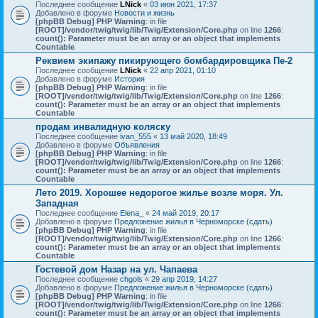
Последнее сообщение
LNick
«
03 июн 2021, 17:37
Добавлено в форуме
Новости и жизнь
[phpBB Debug] PHP Warning
: in file
[ROOT]/vendor/twig/twig/lib/Twig/Extension/Core.php
on line
1266
:
count(): Parameter must be an array or an object that implements
Countable
Реквием экипажу пикирующего бомбардировщика Пе-2
Последнее сообщение
LNick
«
22 апр 2021, 01:10
Добавлено в форуме
История
[phpBB Debug] PHP Warning
: in file
[ROOT]/vendor/twig/twig/lib/Twig/Extension/Core.php
on line
1266
:
count(): Parameter must be an array or an object that implements
Countable
продам инвалидную коляску
Последнее сообщение
ivan_555
«
13 май 2020, 18:49
Добавлено в форуме
Объявления
[phpBB Debug] PHP Warning
: in file
[ROOT]/vendor/twig/twig/lib/Twig/Extension/Core.php
on line
1266
:
count(): Parameter must be an array or an object that implements
Countable
Лето 2019. Хорошее недорогое жилье возле моря. Ул.
Западная
Последнее сообщение
Elena_
«
24 май 2019, 20:17
Добавлено в форуме
Предложение жилья в Черноморске (сдать)
[phpBB Debug] PHP Warning
: in file
[ROOT]/vendor/twig/twig/lib/Twig/Extension/Core.php
on line
1266
:
count(): Parameter must be an array or an object that implements
Countable
Гостевой дом Назар на ул. Чапаева
Последнее сообщение
chgols
«
29 апр 2019, 14:27
Добавлено в форуме
Предложение жилья в Черноморске (сдать)
[phpBB Debug] PHP Warning
: in file
[ROOT]/vendor/twig/twig/lib/Twig/Extension/Core.php
on line
1266
:
count(): Parameter must be an array or an object that implements