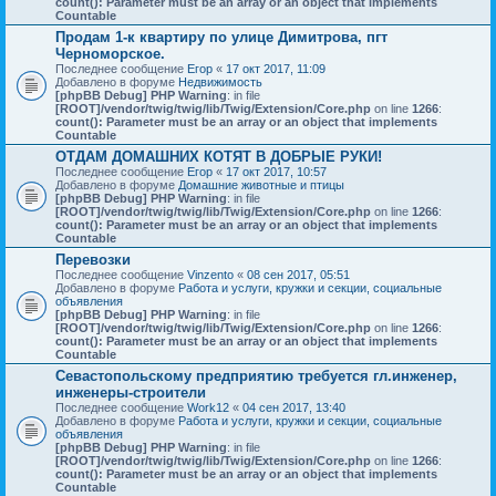
count(): Parameter must be an array or an object that implements
Countable
Продам 1-к квартиру по улице Димитрова, пгт
Черноморское.
Последнее сообщение
Егор
«
17 окт 2017, 11:09
Добавлено в форуме
Недвижимость
[phpBB Debug] PHP Warning
: in file
[ROOT]/vendor/twig/twig/lib/Twig/Extension/Core.php
on line
1266
:
count(): Parameter must be an array or an object that implements
Countable
ОТДАМ ДОМАШНИХ КОТЯТ В ДОБРЫЕ РУКИ!
Последнее сообщение
Егор
«
17 окт 2017, 10:57
Добавлено в форуме
Домашние животные и птицы
[phpBB Debug] PHP Warning
: in file
[ROOT]/vendor/twig/twig/lib/Twig/Extension/Core.php
on line
1266
:
count(): Parameter must be an array or an object that implements
Countable
Перевозки
Последнее сообщение
Vinzento
«
08 сен 2017, 05:51
Добавлено в форуме
Работа и услуги, кружки и секции, социальные
объявления
[phpBB Debug] PHP Warning
: in file
[ROOT]/vendor/twig/twig/lib/Twig/Extension/Core.php
on line
1266
:
count(): Parameter must be an array or an object that implements
Countable
Севастопольскому предприятию требуется гл.инженер,
инженеры-строители
Последнее сообщение
Work12
«
04 сен 2017, 13:40
Добавлено в форуме
Работа и услуги, кружки и секции, социальные
объявления
[phpBB Debug] PHP Warning
: in file
[ROOT]/vendor/twig/twig/lib/Twig/Extension/Core.php
on line
1266
:
count(): Parameter must be an array or an object that implements
Countable