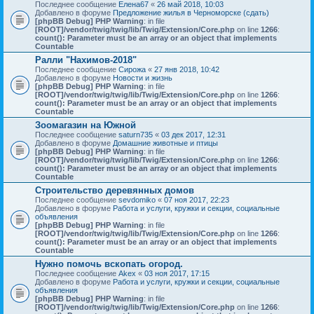
Последнее сообщение
Елена67
«
26 май 2018, 10:03
Добавлено в форуме
Предложение жилья в Черноморске (сдать)
[phpBB Debug] PHP Warning
: in file
[ROOT]/vendor/twig/twig/lib/Twig/Extension/Core.php
on line
1266
:
count(): Parameter must be an array or an object that implements
Countable
Ралли "Нахимов-2018"
Последнее сообщение
Сирожа
«
27 янв 2018, 10:42
Добавлено в форуме
Новости и жизнь
[phpBB Debug] PHP Warning
: in file
[ROOT]/vendor/twig/twig/lib/Twig/Extension/Core.php
on line
1266
:
count(): Parameter must be an array or an object that implements
Countable
Зоомагазин на Южной
Последнее сообщение
saturn735
«
03 дек 2017, 12:31
Добавлено в форуме
Домашние животные и птицы
[phpBB Debug] PHP Warning
: in file
[ROOT]/vendor/twig/twig/lib/Twig/Extension/Core.php
on line
1266
:
count(): Parameter must be an array or an object that implements
Countable
Строительство деревянных домов
Последнее сообщение
sevdomiko
«
07 ноя 2017, 22:23
Добавлено в форуме
Работа и услуги, кружки и секции, социальные
объявления
[phpBB Debug] PHP Warning
: in file
[ROOT]/vendor/twig/twig/lib/Twig/Extension/Core.php
on line
1266
:
count(): Parameter must be an array or an object that implements
Countable
Нужно помочь вскопать огород.
Последнее сообщение
Akex
«
03 ноя 2017, 17:15
Добавлено в форуме
Работа и услуги, кружки и секции, социальные
объявления
[phpBB Debug] PHP Warning
: in file
[ROOT]/vendor/twig/twig/lib/Twig/Extension/Core.php
on line
1266
: