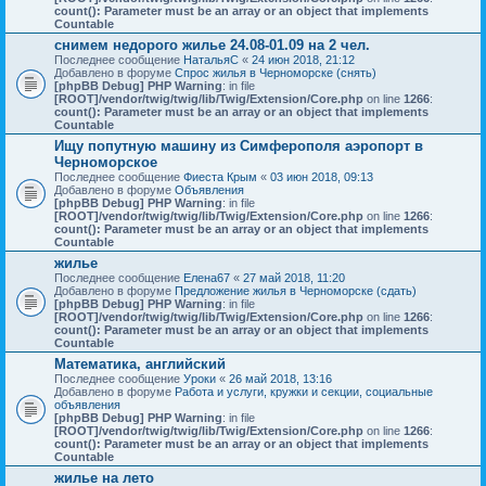
count(): Parameter must be an array or an object that implements
Countable
снимем недорого жилье 24.08-01.09 на 2 чел.
Последнее сообщение
НатальяС
«
24 июн 2018, 21:12
Добавлено в форуме
Спрос жилья в Черноморске (снять)
[phpBB Debug] PHP Warning
: in file
[ROOT]/vendor/twig/twig/lib/Twig/Extension/Core.php
on line
1266
:
count(): Parameter must be an array or an object that implements
Countable
Ищу попутную машину из Симферополя аэропорт в
Черноморское
Последнее сообщение
Фиеста Крым
«
03 июн 2018, 09:13
Добавлено в форуме
Объявления
[phpBB Debug] PHP Warning
: in file
[ROOT]/vendor/twig/twig/lib/Twig/Extension/Core.php
on line
1266
:
count(): Parameter must be an array or an object that implements
Countable
жилье
Последнее сообщение
Елена67
«
27 май 2018, 11:20
Добавлено в форуме
Предложение жилья в Черноморске (сдать)
[phpBB Debug] PHP Warning
: in file
[ROOT]/vendor/twig/twig/lib/Twig/Extension/Core.php
on line
1266
:
count(): Parameter must be an array or an object that implements
Countable
Математика, английский
Последнее сообщение
Уроки
«
26 май 2018, 13:16
Добавлено в форуме
Работа и услуги, кружки и секции, социальные
объявления
[phpBB Debug] PHP Warning
: in file
[ROOT]/vendor/twig/twig/lib/Twig/Extension/Core.php
on line
1266
:
count(): Parameter must be an array or an object that implements
Countable
жилье на лето