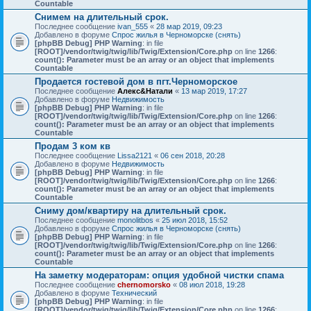
Countable
Снимем на длительный срок.
Последнее сообщение
ivan_555
«
28 мар 2019, 09:23
Добавлено в форуме
Спрос жилья в Черноморске (снять)
[phpBB Debug] PHP Warning
: in file
[ROOT]/vendor/twig/twig/lib/Twig/Extension/Core.php
on line
1266
:
count(): Parameter must be an array or an object that implements
Countable
Продается гостевой дом в пгт.Черноморское
Последнее сообщение
Алекс&Натали
«
13 мар 2019, 17:27
Добавлено в форуме
Недвижимость
[phpBB Debug] PHP Warning
: in file
[ROOT]/vendor/twig/twig/lib/Twig/Extension/Core.php
on line
1266
:
count(): Parameter must be an array or an object that implements
Countable
Продам 3 ком кв
Последнее сообщение
Lissa2121
«
06 сен 2018, 20:28
Добавлено в форуме
Недвижимость
[phpBB Debug] PHP Warning
: in file
[ROOT]/vendor/twig/twig/lib/Twig/Extension/Core.php
on line
1266
:
count(): Parameter must be an array or an object that implements
Countable
Сниму дом/квартиру на длительный срок.
Последнее сообщение
monolitbos
«
25 июл 2018, 15:52
Добавлено в форуме
Спрос жилья в Черноморске (снять)
[phpBB Debug] PHP Warning
: in file
[ROOT]/vendor/twig/twig/lib/Twig/Extension/Core.php
on line
1266
:
count(): Parameter must be an array or an object that implements
Countable
На заметку модераторам: опция удобной чистки спама
Последнее сообщение
chernomorsko
«
08 июл 2018, 19:28
Добавлено в форуме
Технический
[phpBB Debug] PHP Warning
: in file
[ROOT]/vendor/twig/twig/lib/Twig/Extension/Core.php
on line
1266
: