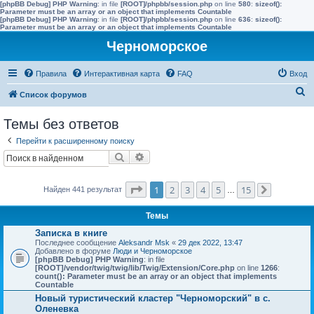
[phpBB Debug] PHP Warning
: in file
[ROOT]/phpbb/session.php
on line
580
:
sizeof():
Parameter must be an array or an object that implements Countable
[phpBB Debug] PHP Warning
: in file
[ROOT]/phpbb/session.php
on line
636
:
sizeof():
Parameter must be an array or an object that implements Countable
Черноморское
Правила
Интерактивная карта
FAQ
Вход
П
Список форумов
о
Темы без ответов
и
Перейти к расширенному поиску
с
Поиск
Расширенный поиск
к
Страница
1
из
15
1
2
3
4
5
15
Найден 441 результат
…
След.
Темы
Записка в книге
Последнее сообщение
Aleksandr Msk
«
29 дек 2022, 13:47
Добавлено в форуме
Люди и Черноморское
[phpBB Debug] PHP Warning
: in file
[ROOT]/vendor/twig/twig/lib/Twig/Extension/Core.php
on line
1266
:
count(): Parameter must be an array or an object that implements
Countable
Новый туристический кластер "Черноморский" в с.
Оленевка