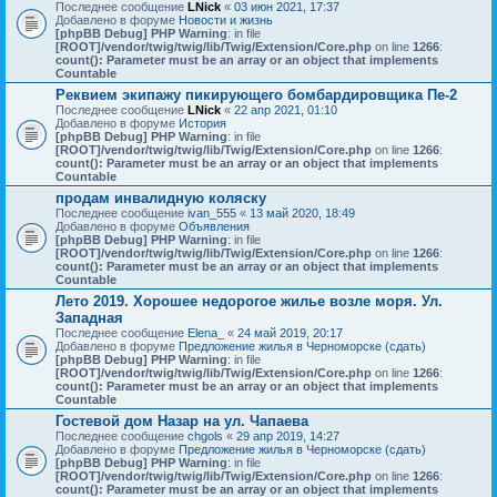
Последнее сообщение
LNick
«
03 июн 2021, 17:37
Добавлено в форуме
Новости и жизнь
[phpBB Debug] PHP Warning
: in file
[ROOT]/vendor/twig/twig/lib/Twig/Extension/Core.php
on line
1266
:
count(): Parameter must be an array or an object that implements
Countable
Реквием экипажу пикирующего бомбардировщика Пе-2
Последнее сообщение
LNick
«
22 апр 2021, 01:10
Добавлено в форуме
История
[phpBB Debug] PHP Warning
: in file
[ROOT]/vendor/twig/twig/lib/Twig/Extension/Core.php
on line
1266
:
count(): Parameter must be an array or an object that implements
Countable
продам инвалидную коляску
Последнее сообщение
ivan_555
«
13 май 2020, 18:49
Добавлено в форуме
Объявления
[phpBB Debug] PHP Warning
: in file
[ROOT]/vendor/twig/twig/lib/Twig/Extension/Core.php
on line
1266
:
count(): Parameter must be an array or an object that implements
Countable
Лето 2019. Хорошее недорогое жилье возле моря. Ул.
Западная
Последнее сообщение
Elena_
«
24 май 2019, 20:17
Добавлено в форуме
Предложение жилья в Черноморске (сдать)
[phpBB Debug] PHP Warning
: in file
[ROOT]/vendor/twig/twig/lib/Twig/Extension/Core.php
on line
1266
:
count(): Parameter must be an array or an object that implements
Countable
Гостевой дом Назар на ул. Чапаева
Последнее сообщение
chgols
«
29 апр 2019, 14:27
Добавлено в форуме
Предложение жилья в Черноморске (сдать)
[phpBB Debug] PHP Warning
: in file
[ROOT]/vendor/twig/twig/lib/Twig/Extension/Core.php
on line
1266
:
count(): Parameter must be an array or an object that implements