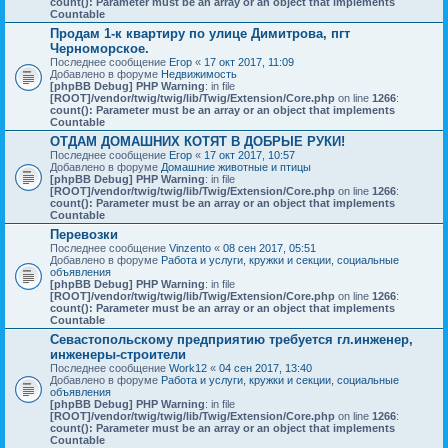
count(): Parameter must be an array or an object that implements
Countable
Продам 1-к квартиру по улице Димитрова, пгт
Черноморское.
Последнее сообщение
Егор
«
17 окт 2017, 11:09
Добавлено в форуме
Недвижимость
[phpBB Debug] PHP Warning
: in file
[ROOT]/vendor/twig/twig/lib/Twig/Extension/Core.php
on line
1266
:
count(): Parameter must be an array or an object that implements
Countable
ОТДАМ ДОМАШНИХ КОТЯТ В ДОБРЫЕ РУКИ!
Последнее сообщение
Егор
«
17 окт 2017, 10:57
Добавлено в форуме
Домашние животные и птицы
[phpBB Debug] PHP Warning
: in file
[ROOT]/vendor/twig/twig/lib/Twig/Extension/Core.php
on line
1266
:
count(): Parameter must be an array or an object that implements
Countable
Перевозки
Последнее сообщение
Vinzento
«
08 сен 2017, 05:51
Добавлено в форуме
Работа и услуги, кружки и секции, социальные
объявления
[phpBB Debug] PHP Warning
: in file
[ROOT]/vendor/twig/twig/lib/Twig/Extension/Core.php
on line
1266
:
count(): Parameter must be an array or an object that implements
Countable
Севастопольскому предприятию требуется гл.инженер,
инженеры-строители
Последнее сообщение
Work12
«
04 сен 2017, 13:40
Добавлено в форуме
Работа и услуги, кружки и секции, социальные
объявления
[phpBB Debug] PHP Warning
: in file
[ROOT]/vendor/twig/twig/lib/Twig/Extension/Core.php
on line
1266
:
count(): Parameter must be an array or an object that implements
Countable