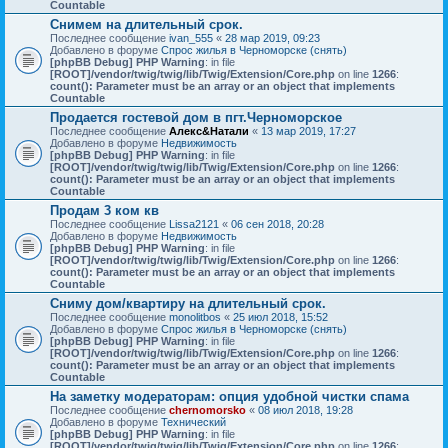
Countable
Снимем на длительный срок.
Последнее сообщение
ivan_555
«
28 мар 2019, 09:23
Добавлено в форуме
Спрос жилья в Черноморске (снять)
[phpBB Debug] PHP Warning
: in file
[ROOT]/vendor/twig/twig/lib/Twig/Extension/Core.php
on line
1266
:
count(): Parameter must be an array or an object that implements
Countable
Продается гостевой дом в пгт.Черноморское
Последнее сообщение
Алекс&Натали
«
13 мар 2019, 17:27
Добавлено в форуме
Недвижимость
[phpBB Debug] PHP Warning
: in file
[ROOT]/vendor/twig/twig/lib/Twig/Extension/Core.php
on line
1266
:
count(): Parameter must be an array or an object that implements
Countable
Продам 3 ком кв
Последнее сообщение
Lissa2121
«
06 сен 2018, 20:28
Добавлено в форуме
Недвижимость
[phpBB Debug] PHP Warning
: in file
[ROOT]/vendor/twig/twig/lib/Twig/Extension/Core.php
on line
1266
:
count(): Parameter must be an array or an object that implements
Countable
Сниму дом/квартиру на длительный срок.
Последнее сообщение
monolitbos
«
25 июл 2018, 15:52
Добавлено в форуме
Спрос жилья в Черноморске (снять)
[phpBB Debug] PHP Warning
: in file
[ROOT]/vendor/twig/twig/lib/Twig/Extension/Core.php
on line
1266
:
count(): Parameter must be an array or an object that implements
Countable
На заметку модераторам: опция удобной чистки спама
Последнее сообщение
chernomorsko
«
08 июл 2018, 19:28
Добавлено в форуме
Технический
[phpBB Debug] PHP Warning
: in file
[ROOT]/vendor/twig/twig/lib/Twig/Extension/Core.php
on line
1266
: