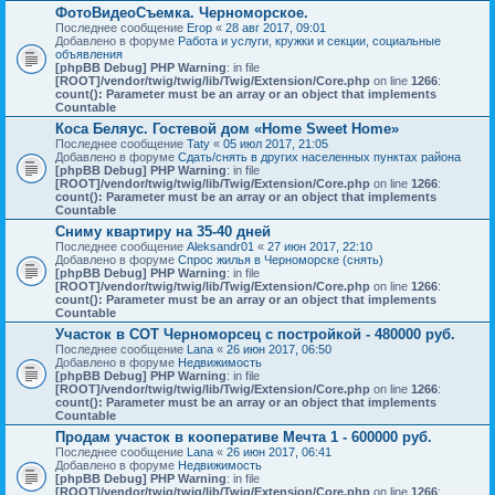
ФотоВидеоСъемка. Черноморское.
Последнее сообщение
Егор
«
28 авг 2017, 09:01
Добавлено в форуме
Работа и услуги, кружки и секции, социальные
объявления
[phpBB Debug] PHP Warning
: in file
[ROOT]/vendor/twig/twig/lib/Twig/Extension/Core.php
on line
1266
:
count(): Parameter must be an array or an object that implements
Countable
Коса Беляус. Гостевой дом «Home Sweet Home»
Последнее сообщение
Taty
«
05 июл 2017, 21:05
Добавлено в форуме
Сдать/снять в других населенных пунктах района
[phpBB Debug] PHP Warning
: in file
[ROOT]/vendor/twig/twig/lib/Twig/Extension/Core.php
on line
1266
:
count(): Parameter must be an array or an object that implements
Countable
Сниму квартиру на 35-40 дней
Последнее сообщение
Aleksandr01
«
27 июн 2017, 22:10
Добавлено в форуме
Спрос жилья в Черноморске (снять)
[phpBB Debug] PHP Warning
: in file
[ROOT]/vendor/twig/twig/lib/Twig/Extension/Core.php
on line
1266
:
count(): Parameter must be an array or an object that implements
Countable
Участок в СОТ Черноморсец с постройкой - 480000 руб.
Последнее сообщение
Lana
«
26 июн 2017, 06:50
Добавлено в форуме
Недвижимость
[phpBB Debug] PHP Warning
: in file
[ROOT]/vendor/twig/twig/lib/Twig/Extension/Core.php
on line
1266
:
count(): Parameter must be an array or an object that implements
Countable
Продам участок в кооперативе Мечта 1 - 600000 руб.
Последнее сообщение
Lana
«
26 июн 2017, 06:41
Добавлено в форуме
Недвижимость
[phpBB Debug] PHP Warning
: in file
[ROOT]/vendor/twig/twig/lib/Twig/Extension/Core.php
on line
1266
: