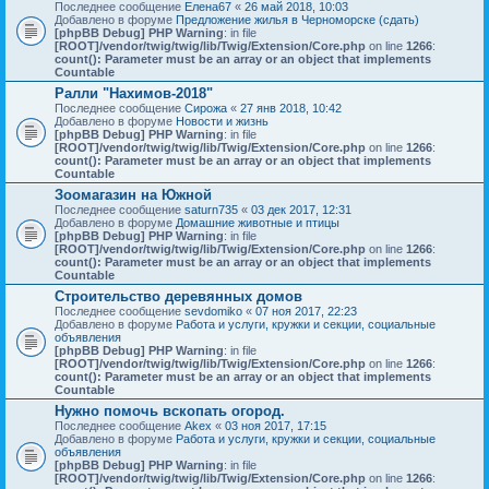
Последнее сообщение
Елена67
«
26 май 2018, 10:03
Добавлено в форуме
Предложение жилья в Черноморске (сдать)
[phpBB Debug] PHP Warning
: in file
[ROOT]/vendor/twig/twig/lib/Twig/Extension/Core.php
on line
1266
:
count(): Parameter must be an array or an object that implements
Countable
Ралли "Нахимов-2018"
Последнее сообщение
Сирожа
«
27 янв 2018, 10:42
Добавлено в форуме
Новости и жизнь
[phpBB Debug] PHP Warning
: in file
[ROOT]/vendor/twig/twig/lib/Twig/Extension/Core.php
on line
1266
:
count(): Parameter must be an array or an object that implements
Countable
Зоомагазин на Южной
Последнее сообщение
saturn735
«
03 дек 2017, 12:31
Добавлено в форуме
Домашние животные и птицы
[phpBB Debug] PHP Warning
: in file
[ROOT]/vendor/twig/twig/lib/Twig/Extension/Core.php
on line
1266
:
count(): Parameter must be an array or an object that implements
Countable
Строительство деревянных домов
Последнее сообщение
sevdomiko
«
07 ноя 2017, 22:23
Добавлено в форуме
Работа и услуги, кружки и секции, социальные
объявления
[phpBB Debug] PHP Warning
: in file
[ROOT]/vendor/twig/twig/lib/Twig/Extension/Core.php
on line
1266
:
count(): Parameter must be an array or an object that implements
Countable
Нужно помочь вскопать огород.
Последнее сообщение
Akex
«
03 ноя 2017, 17:15
Добавлено в форуме
Работа и услуги, кружки и секции, социальные
объявления
[phpBB Debug] PHP Warning
: in file
[ROOT]/vendor/twig/twig/lib/Twig/Extension/Core.php
on line
1266
: