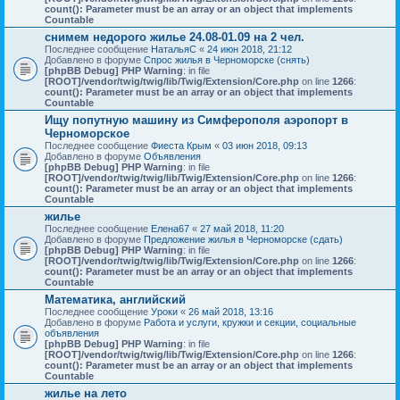
count(): Parameter must be an array or an object that implements
Countable
снимем недорого жилье 24.08-01.09 на 2 чел.
Последнее сообщение
НатальяС
«
24 июн 2018, 21:12
Добавлено в форуме
Спрос жилья в Черноморске (снять)
[phpBB Debug] PHP Warning
: in file
[ROOT]/vendor/twig/twig/lib/Twig/Extension/Core.php
on line
1266
:
count(): Parameter must be an array or an object that implements
Countable
Ищу попутную машину из Симферополя аэропорт в
Черноморское
Последнее сообщение
Фиеста Крым
«
03 июн 2018, 09:13
Добавлено в форуме
Объявления
[phpBB Debug] PHP Warning
: in file
[ROOT]/vendor/twig/twig/lib/Twig/Extension/Core.php
on line
1266
:
count(): Parameter must be an array or an object that implements
Countable
жилье
Последнее сообщение
Елена67
«
27 май 2018, 11:20
Добавлено в форуме
Предложение жилья в Черноморске (сдать)
[phpBB Debug] PHP Warning
: in file
[ROOT]/vendor/twig/twig/lib/Twig/Extension/Core.php
on line
1266
:
count(): Parameter must be an array or an object that implements
Countable
Математика, английский
Последнее сообщение
Уроки
«
26 май 2018, 13:16
Добавлено в форуме
Работа и услуги, кружки и секции, социальные
объявления
[phpBB Debug] PHP Warning
: in file
[ROOT]/vendor/twig/twig/lib/Twig/Extension/Core.php
on line
1266
:
count(): Parameter must be an array or an object that implements
Countable
жилье на лето