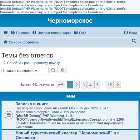
[phpBB Debug] PHP Warning
: in file
[ROOT]/phpbb/session.php
on line
580
:
sizeof():
Parameter must be an array or an object that implements Countable
[phpBB Debug] PHP Warning
: in file
[ROOT]/phpbb/session.php
on line
636
:
sizeof():
Parameter must be an array or an object that implements Countable
Черноморское
Правила
Интерактивная карта
FAQ
Вход
П
Список форумов
о
Темы без ответов
и
Перейти к расширенному поиску
с
Поиск
Расширенный поиск
к
Страница
1
из
15
1
2
3
4
5
15
Найден 441 результат
…
След.
Темы
Записка в книге
Последнее сообщение
Aleksandr Msk
«
29 дек 2022, 13:47
Добавлено в форуме
Люди и Черноморское
[phpBB Debug] PHP Warning
: in file
[ROOT]/vendor/twig/twig/lib/Twig/Extension/Core.php
on line
1266
:
count(): Parameter must be an array or an object that implements
Countable
Новый туристический кластер "Черноморский" в с.
Оленевка