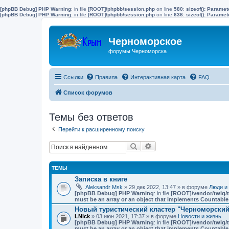
[phpBB Debug] PHP Warning
: in file
[ROOT]/phpbb/session.php
on line
580
:
sizeof(): Parame
[phpBB Debug] PHP Warning
: in file
[ROOT]/phpbb/session.php
on line
636
:
sizeof(): Parame
Черноморское
форумы Черноморска
Ссылки
Правила
Интерактивная карта
FAQ
Список форумов
Темы без ответов
Перейти к расширенному поиску
Поиск
Расширенный поиск
ТЕМЫ
Записка в книге
Aleksandr Msk
» 29 дек 2022, 13:47 » в форуме
Люди и
[phpBB Debug] PHP Warning
: in file
[ROOT]/vendor/twig/t
must be an array or an object that implements Countable
Новый туристический кластер "Черноморский"
LNick
» 03 июн 2021, 17:37 » в форуме
Новости и жизнь
[phpBB Debug] PHP Warning
: in file
[ROOT]/vendor/twig/t
must be an array or an object that implements Countable