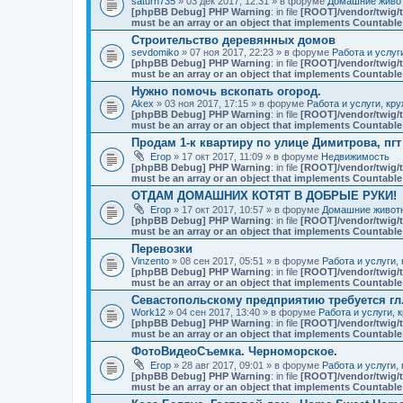
saturn735
» 03 дек 2017, 12:31 » в форуме
Домашние живот
[phpBB Debug] PHP Warning
: in file
[ROOT]/vendor/twig/t
must be an array or an object that implements Countable
Строительство деревянных домов
sevdomiko
» 07 ноя 2017, 22:23 » в форуме
Работа и услуг
[phpBB Debug] PHP Warning
: in file
[ROOT]/vendor/twig/t
must be an array or an object that implements Countable
Нужно помочь вскопать огород.
Akex
» 03 ноя 2017, 17:15 » в форуме
Работа и услуги, кр
[phpBB Debug] PHP Warning
: in file
[ROOT]/vendor/twig/t
must be an array or an object that implements Countable
Продам 1-к квартиру по улице Димитрова, пг
Егор
» 17 окт 2017, 11:09 » в форуме
Недвижимость
[phpBB Debug] PHP Warning
: in file
[ROOT]/vendor/twig/t
must be an array or an object that implements Countable
ОТДАМ ДОМАШНИХ КОТЯТ В ДОБРЫЕ РУКИ!
Егор
» 17 окт 2017, 10:57 » в форуме
Домашние животн
[phpBB Debug] PHP Warning
: in file
[ROOT]/vendor/twig/t
must be an array or an object that implements Countable
Перевозки
Vinzento
» 08 сен 2017, 05:51 » в форуме
Работа и услуги,
[phpBB Debug] PHP Warning
: in file
[ROOT]/vendor/twig/t
must be an array or an object that implements Countable
Севастопольскому предприятию требуется гл
Work12
» 04 сен 2017, 13:40 » в форуме
Работа и услуги, 
[phpBB Debug] PHP Warning
: in file
[ROOT]/vendor/twig/t
must be an array or an object that implements Countable
ФотоВидеоСъемка. Черноморское.
Егор
» 28 авг 2017, 09:01 » в форуме
Работа и услуги,
[phpBB Debug] PHP Warning
: in file
[ROOT]/vendor/twig/t
must be an array or an object that implements Countable