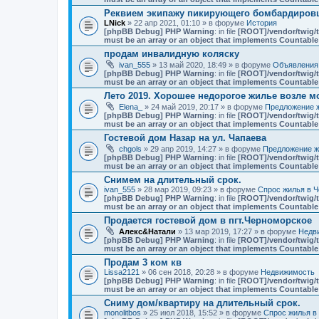
Реквием экипажу пикирующего бомбардировщ
LNick
» 22 апр 2021, 01:10 » в форуме
История
[phpBB Debug] PHP Warning
: in file
[ROOT]/vendor/twig/t
must be an array or an object that implements Countable
продам инвалидную коляску
ivan_555
» 13 май 2020, 18:49 » в форуме
Объявления
[phpBB Debug] PHP Warning
: in file
[ROOT]/vendor/twig/t
must be an array or an object that implements Countable
Лето 2019. Хорошее недорогое жилье возле мо
Elena_
» 24 май 2019, 20:17 » в форуме
Предложение ж
[phpBB Debug] PHP Warning
: in file
[ROOT]/vendor/twig/t
must be an array or an object that implements Countable
Гостевой дом Назар на ул. Чапаева
chgols
» 29 апр 2019, 14:27 » в форуме
Предложение ж
[phpBB Debug] PHP Warning
: in file
[ROOT]/vendor/twig/t
must be an array or an object that implements Countable
Снимем на длительный срок.
ivan_555
» 28 мар 2019, 09:23 » в форуме
Спрос жилья в Ч
[phpBB Debug] PHP Warning
: in file
[ROOT]/vendor/twig/t
must be an array or an object that implements Countable
Продается гостевой дом в пгт.Черноморское
Алекс&Натали
» 13 мар 2019, 17:27 » в форуме
Недв
[phpBB Debug] PHP Warning
: in file
[ROOT]/vendor/twig/t
must be an array or an object that implements Countable
Продам 3 ком кв
Lissa2121
» 06 сен 2018, 20:28 » в форуме
Недвижимость
[phpBB Debug] PHP Warning
: in file
[ROOT]/vendor/twig/t
must be an array or an object that implements Countable
Сниму дом/квартиру на длительный срок.
monolitbos
» 25 июл 2018, 15:52 » в форуме
Спрос жилья в