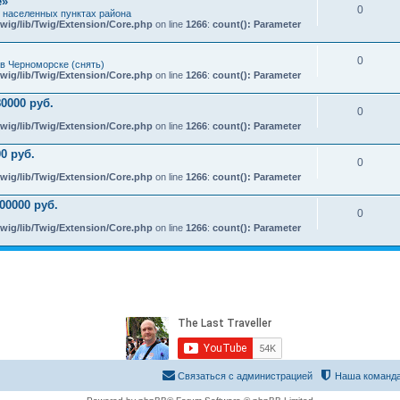
e»
0
х населенных пунктах района
wig/lib/Twig/Extension/Core.php
on line
1266
:
count(): Parameter
0
в Черноморске (снять)
wig/lib/Twig/Extension/Core.php
on line
1266
:
count(): Parameter
0000 руб.
0
wig/lib/Twig/Extension/Core.php
on line
1266
:
count(): Parameter
0 руб.
0
wig/lib/Twig/Extension/Core.php
on line
1266
:
count(): Parameter
00000 руб.
0
wig/lib/Twig/Extension/Core.php
on line
1266
:
count(): Parameter
Связаться с администрацией
Наша команд