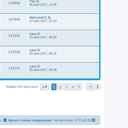
Taty
143908
05 июл 2017, 21:05
Aleksandr01
142445
27 июн 2017, 22:10
Lana
142322
26 июн 2017, 06:50
Lana
142530
26 июн 2017, 06:41
Lana
142231
26 июн 2017, 06:38
Страница
1
из
15
1
2
3
4
5
15
Найден 441 результат
…
След.
а
Удалить cookies конференции
Часовой пояс:
UTC+02:00