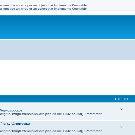
ter must be an array or an object that implements Countable
ter must be an array or an object that implements Countable
ОТВЕТЫ
0
 Черноморское
wig/lib/Twig/Extension/Core.php
on line
1266
:
count(): Parameter
 в с. Оленевка
0
wig/lib/Twig/Extension/Core.php
on line
1266
:
count(): Parameter