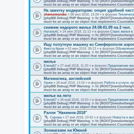
[phpBB Debug] PHP Warning
: in file
[ROOT]/vendor/twig/t
must be an array or an object that implements Countable
На заметку модераторам: опция удобной чист
chernomorsko
» 08 июл 2018, 19:28 » в форуме
Техничес
[phpBB Debug] PHP Warning
: in file
[ROOT]/vendor/twig/t
must be an array or an object that implements Countable
снимем недорого жилье 24.08-01.09 на 2 чел.
НатальяС
» 24 июн 2018, 21:12 » в форуме
Спрос жилья в 
[phpBB Debug] PHP Warning
: in file
[ROOT]/vendor/twig/t
must be an array or an object that implements Countable
Ищу попутную машину из Симферополя аэро
Фиеста Крым
» 03 июн 2018, 09:13 » в форуме
Объявлени
[phpBB Debug] PHP Warning
: in file
[ROOT]/vendor/twig/t
must be an array or an object that implements Countable
жилье
Елена67
» 27 май 2018, 11:20 » в форуме
Предложение жил
[phpBB Debug] PHP Warning
: in file
[ROOT]/vendor/twig/t
must be an array or an object that implements Countable
Математика, английский
Уроки
» 26 май 2018, 13:16 » в форуме
Работа и услуги, к
[phpBB Debug] PHP Warning
: in file
[ROOT]/vendor/twig/t
must be an array or an object that implements Countable
жилье на лето
Елена67
» 26 май 2018, 10:03 » в форуме
Предложение жил
[phpBB Debug] PHP Warning
: in file
[ROOT]/vendor/twig/t
must be an array or an object that implements Countable
Ралли "Нахимов-2018"
Сирожа
» 27 янв 2018, 10:42 » в форуме
Новости и жи
[phpBB Debug] PHP Warning
: in file
[ROOT]/vendor/twig/t
must be an array or an object that implements Countable
Зоомагазин на Южной