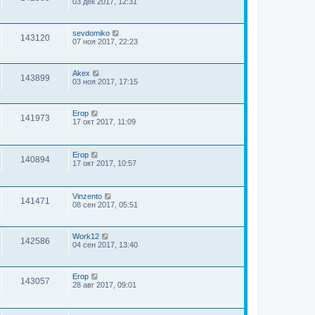
03 дек 2017, 12:31
sevdomiko
143120
07 ноя 2017, 22:23
Akex
143899
03 ноя 2017, 17:15
Егор
141973
17 окт 2017, 11:09
Егор
140894
17 окт 2017, 10:57
Vinzento
141471
08 сен 2017, 05:51
Work12
142586
04 сен 2017, 13:40
Егор
143057
28 авг 2017, 09:01