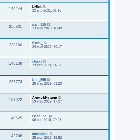
LNick
146244
22 апр 2021, 01:10
ivan_555
256801
13 май 2020, 18:49
Elena_
238160
24 май 2019, 20:17
chgols
143139
29 апр 2019, 14:27
ivan_555
235774
28 мар 2019, 09:23
Алекс&Натали
157072
13 мар 2019, 17:27
Lissa2121
140625
06 сен 2018, 20:28
monolitbos
142208
25 июл 2018, 15:52