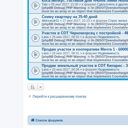
Коса Беляус. Гостевой дом «Home Sweet Hom
Taty
» 05 июл 2017, 21:05 » в форуме
Сдать/снять в други
[phpBB Debug] PHP Warning
: in file
[ROOT]/vendor/twig/t
must be an array or an object that implements Countable
Сниму квартиру на 35-40 дней
Aleksandr01
» 27 июн 2017, 22:10 » в форуме
Спрос жилья 
[phpBB Debug] PHP Warning
: in file
[ROOT]/vendor/twig/t
must be an array or an object that implements Countable
Участок в СОТ Черноморсец с постройкой - 48
Lana
» 26 июн 2017, 06:50 » в форуме
Недвижимость
[phpBB Debug] PHP Warning
: in file
[ROOT]/vendor/twig/t
must be an array or an object that implements Countable
Продам участок в кооперативе Мечта 1 - 60000
Lana
» 26 июн 2017, 06:41 » в форуме
Недвижимость
[phpBB Debug] PHP Warning
: in file
[ROOT]/vendor/twig/t
must be an array or an object that implements Countable
Продам земельный участок в СОТ Кипарис - 3
Lana
» 26 июн 2017, 06:38 » в форуме
Недвижимость
[phpBB Debug] PHP Warning
: in file
[ROOT]/vendor/twig/t
must be an array or an object that implements Countable
Перейти к расширенному поиску
Список форумов