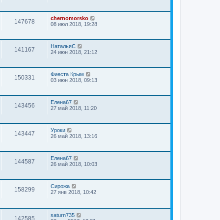
chernomorsko
147678
08 июл 2018, 19:28
НатальяС
141167
24 июн 2018, 21:12
Фиеста Крым
150331
03 июн 2018, 09:13
Елена67
143456
27 май 2018, 11:20
Уроки
143447
26 май 2018, 13:16
Елена67
144587
26 май 2018, 10:03
Сирожа
158299
27 янв 2018, 10:42
saturn735
142585