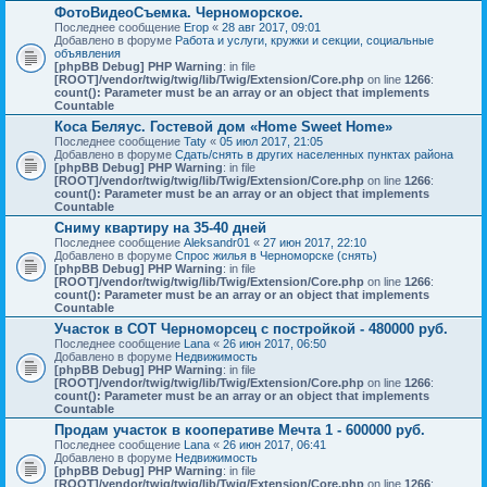
ФотоВидеоСъемка. Черноморское.
Последнее сообщение
Егор
«
28 авг 2017, 09:01
Добавлено в форуме
Работа и услуги, кружки и секции, социальные
объявления
[phpBB Debug] PHP Warning
: in file
[ROOT]/vendor/twig/twig/lib/Twig/Extension/Core.php
on line
1266
:
count(): Parameter must be an array or an object that implements
Countable
Коса Беляус. Гостевой дом «Home Sweet Home»
Последнее сообщение
Taty
«
05 июл 2017, 21:05
Добавлено в форуме
Сдать/снять в других населенных пунктах района
[phpBB Debug] PHP Warning
: in file
[ROOT]/vendor/twig/twig/lib/Twig/Extension/Core.php
on line
1266
:
count(): Parameter must be an array or an object that implements
Countable
Сниму квартиру на 35-40 дней
Последнее сообщение
Aleksandr01
«
27 июн 2017, 22:10
Добавлено в форуме
Спрос жилья в Черноморске (снять)
[phpBB Debug] PHP Warning
: in file
[ROOT]/vendor/twig/twig/lib/Twig/Extension/Core.php
on line
1266
:
count(): Parameter must be an array or an object that implements
Countable
Участок в СОТ Черноморсец с постройкой - 480000 руб.
Последнее сообщение
Lana
«
26 июн 2017, 06:50
Добавлено в форуме
Недвижимость
[phpBB Debug] PHP Warning
: in file
[ROOT]/vendor/twig/twig/lib/Twig/Extension/Core.php
on line
1266
:
count(): Parameter must be an array or an object that implements
Countable
Продам участок в кооперативе Мечта 1 - 600000 руб.
Последнее сообщение
Lana
«
26 июн 2017, 06:41
Добавлено в форуме
Недвижимость
[phpBB Debug] PHP Warning
: in file
[ROOT]/vendor/twig/twig/lib/Twig/Extension/Core.php
on line
1266
: