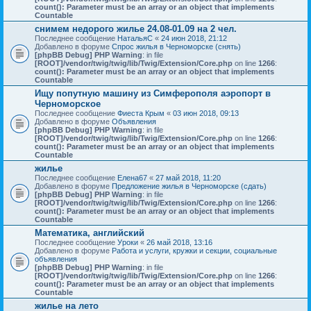
count(): Parameter must be an array or an object that implements
Countable
снимем недорого жилье 24.08-01.09 на 2 чел.
Последнее сообщение
НатальяС
«
24 июн 2018, 21:12
Добавлено в форуме
Спрос жилья в Черноморске (снять)
[phpBB Debug] PHP Warning
: in file
[ROOT]/vendor/twig/twig/lib/Twig/Extension/Core.php
on line
1266
:
count(): Parameter must be an array or an object that implements
Countable
Ищу попутную машину из Симферополя аэропорт в
Черноморское
Последнее сообщение
Фиеста Крым
«
03 июн 2018, 09:13
Добавлено в форуме
Объявления
[phpBB Debug] PHP Warning
: in file
[ROOT]/vendor/twig/twig/lib/Twig/Extension/Core.php
on line
1266
:
count(): Parameter must be an array or an object that implements
Countable
жилье
Последнее сообщение
Елена67
«
27 май 2018, 11:20
Добавлено в форуме
Предложение жилья в Черноморске (сдать)
[phpBB Debug] PHP Warning
: in file
[ROOT]/vendor/twig/twig/lib/Twig/Extension/Core.php
on line
1266
:
count(): Parameter must be an array or an object that implements
Countable
Математика, английский
Последнее сообщение
Уроки
«
26 май 2018, 13:16
Добавлено в форуме
Работа и услуги, кружки и секции, социальные
объявления
[phpBB Debug] PHP Warning
: in file
[ROOT]/vendor/twig/twig/lib/Twig/Extension/Core.php
on line
1266
:
count(): Parameter must be an array or an object that implements
Countable
жилье на лето