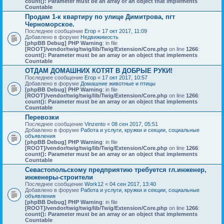
count(): Parameter must be an array or an object that implements
Countable
Продам 1-к квартиру по улице Димитрова, пгт
Черноморское.
Последнее сообщение
Егор
«
17 окт 2017, 11:09
Добавлено в форуме
Недвижимость
[phpBB Debug] PHP Warning
: in file
[ROOT]/vendor/twig/twig/lib/Twig/Extension/Core.php
on line
1266
:
count(): Parameter must be an array or an object that implements
Countable
ОТДАМ ДОМАШНИХ КОТЯТ В ДОБРЫЕ РУКИ!
Последнее сообщение
Егор
«
17 окт 2017, 10:57
Добавлено в форуме
Домашние животные и птицы
[phpBB Debug] PHP Warning
: in file
[ROOT]/vendor/twig/twig/lib/Twig/Extension/Core.php
on line
1266
:
count(): Parameter must be an array or an object that implements
Countable
Перевозки
Последнее сообщение
Vinzento
«
08 сен 2017, 05:51
Добавлено в форуме
Работа и услуги, кружки и секции, социальные
объявления
[phpBB Debug] PHP Warning
: in file
[ROOT]/vendor/twig/twig/lib/Twig/Extension/Core.php
on line
1266
:
count(): Parameter must be an array or an object that implements
Countable
Севастопольскому предприятию требуется гл.инженер,
инженеры-строители
Последнее сообщение
Work12
«
04 сен 2017, 13:40
Добавлено в форуме
Работа и услуги, кружки и секции, социальные
объявления
[phpBB Debug] PHP Warning
: in file
[ROOT]/vendor/twig/twig/lib/Twig/Extension/Core.php
on line
1266
:
count(): Parameter must be an array or an object that implements
Countable