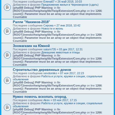
Последнее сообщение
Елена67
«
26 май 2018, 10:03
Добавлено в форуме
Предложение жилья в Черноморске (сдать)
[phpBB Debug] PHP Warning
: in file
[ROOT]/vendor/twig/twig/lib/Twig/Extension/Core.php
on line
1266
:
count(): Parameter must be an array or an object that implements
Countable
Ралли "Нахимов-2018"
Последнее сообщение
Сирожа
«
27 янв 2018, 10:42
Добавлено в форуме
Новости и жизнь
[phpBB Debug] PHP Warning
: in file
[ROOT]/vendor/twig/twig/lib/Twig/Extension/Core.php
on line
1266
:
count(): Parameter must be an array or an object that implements
Countable
Зоомагазин на Южной
Последнее сообщение
saturn735
«
03 дек 2017, 12:31
Добавлено в форуме
Домашние животные и птицы
[phpBB Debug] PHP Warning
: in file
[ROOT]/vendor/twig/twig/lib/Twig/Extension/Core.php
on line
1266
:
count(): Parameter must be an array or an object that implements
Countable
Строительство деревянных домов
Последнее сообщение
sevdomiko
«
07 ноя 2017, 22:23
Добавлено в форуме
Работа и услуги, кружки и секции, социальные
объявления
[phpBB Debug] PHP Warning
: in file
[ROOT]/vendor/twig/twig/lib/Twig/Extension/Core.php
on line
1266
:
count(): Parameter must be an array or an object that implements
Countable
Нужно помочь вскопать огород.
Последнее сообщение
Akex
«
03 ноя 2017, 17:15
Добавлено в форуме
Работа и услуги, кружки и секции, социальные
объявления
[phpBB Debug] PHP Warning
: in file
[ROOT]/vendor/twig/twig/lib/Twig/Extension/Core.php
on line
1266
: