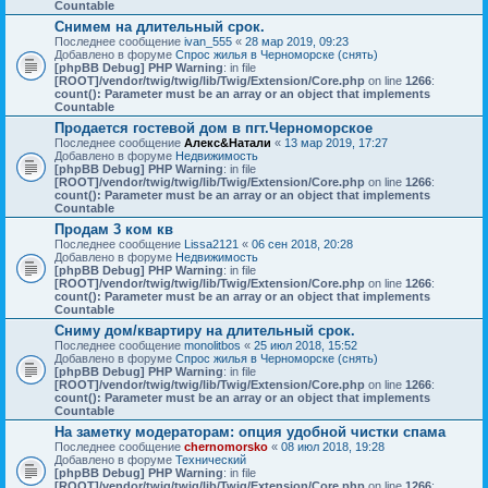
Countable
Снимем на длительный срок.
Последнее сообщение
ivan_555
«
28 мар 2019, 09:23
Добавлено в форуме
Спрос жилья в Черноморске (снять)
[phpBB Debug] PHP Warning
: in file
[ROOT]/vendor/twig/twig/lib/Twig/Extension/Core.php
on line
1266
:
count(): Parameter must be an array or an object that implements
Countable
Продается гостевой дом в пгт.Черноморское
Последнее сообщение
Алекс&Натали
«
13 мар 2019, 17:27
Добавлено в форуме
Недвижимость
[phpBB Debug] PHP Warning
: in file
[ROOT]/vendor/twig/twig/lib/Twig/Extension/Core.php
on line
1266
:
count(): Parameter must be an array or an object that implements
Countable
Продам 3 ком кв
Последнее сообщение
Lissa2121
«
06 сен 2018, 20:28
Добавлено в форуме
Недвижимость
[phpBB Debug] PHP Warning
: in file
[ROOT]/vendor/twig/twig/lib/Twig/Extension/Core.php
on line
1266
:
count(): Parameter must be an array or an object that implements
Countable
Сниму дом/квартиру на длительный срок.
Последнее сообщение
monolitbos
«
25 июл 2018, 15:52
Добавлено в форуме
Спрос жилья в Черноморске (снять)
[phpBB Debug] PHP Warning
: in file
[ROOT]/vendor/twig/twig/lib/Twig/Extension/Core.php
on line
1266
:
count(): Parameter must be an array or an object that implements
Countable
На заметку модераторам: опция удобной чистки спама
Последнее сообщение
chernomorsko
«
08 июл 2018, 19:28
Добавлено в форуме
Технический
[phpBB Debug] PHP Warning
: in file
[ROOT]/vendor/twig/twig/lib/Twig/Extension/Core.php
on line
1266
: