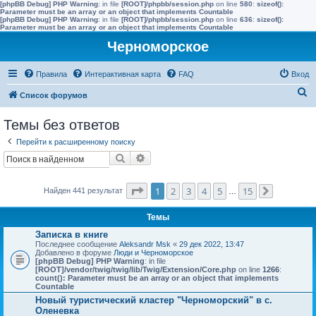
[phpBB Debug] PHP Warning
: in file
[ROOT]/phpbb/session.php
on line
580
:
sizeof():
Parameter must be an array or an object that implements Countable
[phpBB Debug] PHP Warning
: in file
[ROOT]/phpbb/session.php
on line
636
:
sizeof():
Parameter must be an array or an object that implements Countable
Черноморское
Правила
Интерактивная карта
FAQ
Вход
П
Список форумов
о
Темы без ответов
и
Перейти к расширенному поиску
с
Поиск
Расширенный поиск
к
Страница
1
из
15
1
2
3
4
5
15
Найден 441 результат
…
След.
Темы
Записка в книге
Последнее сообщение
Aleksandr Msk
«
29 дек 2022, 13:47
Добавлено в форуме
Люди и Черноморское
[phpBB Debug] PHP Warning
: in file
[ROOT]/vendor/twig/twig/lib/Twig/Extension/Core.php
on line
1266
:
count(): Parameter must be an array or an object that implements
Countable
Новый туристический кластер "Черноморский" в с.
Оленевка