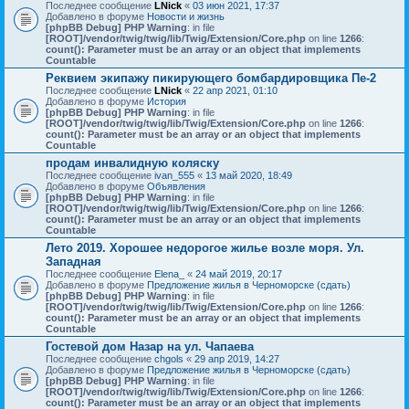
Последнее сообщение
LNick
«
03 июн 2021, 17:37
Добавлено в форуме
Новости и жизнь
[phpBB Debug] PHP Warning
: in file
[ROOT]/vendor/twig/twig/lib/Twig/Extension/Core.php
on line
1266
:
count(): Parameter must be an array or an object that implements
Countable
Реквием экипажу пикирующего бомбардировщика Пе-2
Последнее сообщение
LNick
«
22 апр 2021, 01:10
Добавлено в форуме
История
[phpBB Debug] PHP Warning
: in file
[ROOT]/vendor/twig/twig/lib/Twig/Extension/Core.php
on line
1266
:
count(): Parameter must be an array or an object that implements
Countable
продам инвалидную коляску
Последнее сообщение
ivan_555
«
13 май 2020, 18:49
Добавлено в форуме
Объявления
[phpBB Debug] PHP Warning
: in file
[ROOT]/vendor/twig/twig/lib/Twig/Extension/Core.php
on line
1266
:
count(): Parameter must be an array or an object that implements
Countable
Лето 2019. Хорошее недорогое жилье возле моря. Ул.
Западная
Последнее сообщение
Elena_
«
24 май 2019, 20:17
Добавлено в форуме
Предложение жилья в Черноморске (сдать)
[phpBB Debug] PHP Warning
: in file
[ROOT]/vendor/twig/twig/lib/Twig/Extension/Core.php
on line
1266
:
count(): Parameter must be an array or an object that implements
Countable
Гостевой дом Назар на ул. Чапаева
Последнее сообщение
chgols
«
29 апр 2019, 14:27
Добавлено в форуме
Предложение жилья в Черноморске (сдать)
[phpBB Debug] PHP Warning
: in file
[ROOT]/vendor/twig/twig/lib/Twig/Extension/Core.php
on line
1266
:
count(): Parameter must be an array or an object that implements