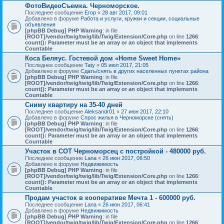
ФотоВидеоСъемка. Черноморское.
Последнее сообщение
Егор
«
28 авг 2017, 09:01
Добавлено в форуме
Работа и услуги, кружки и секции, социальные
объявления
[phpBB Debug] PHP Warning
: in file
[ROOT]/vendor/twig/twig/lib/Twig/Extension/Core.php
on line
1266
:
count(): Parameter must be an array or an object that implements
Countable
Коса Беляус. Гостевой дом «Home Sweet Home»
Последнее сообщение
Taty
«
05 июл 2017, 21:05
Добавлено в форуме
Сдать/снять в других населенных пунктах района
[phpBB Debug] PHP Warning
: in file
[ROOT]/vendor/twig/twig/lib/Twig/Extension/Core.php
on line
1266
:
count(): Parameter must be an array or an object that implements
Countable
Сниму квартиру на 35-40 дней
Последнее сообщение
Aleksandr01
«
27 июн 2017, 22:10
Добавлено в форуме
Спрос жилья в Черноморске (снять)
[phpBB Debug] PHP Warning
: in file
[ROOT]/vendor/twig/twig/lib/Twig/Extension/Core.php
on line
1266
:
count(): Parameter must be an array or an object that implements
Countable
Участок в СОТ Черноморсец с постройкой - 480000 руб.
Последнее сообщение
Lana
«
26 июн 2017, 06:50
Добавлено в форуме
Недвижимость
[phpBB Debug] PHP Warning
: in file
[ROOT]/vendor/twig/twig/lib/Twig/Extension/Core.php
on line
1266
:
count(): Parameter must be an array or an object that implements
Countable
Продам участок в кооперативе Мечта 1 - 600000 руб.
Последнее сообщение
Lana
«
26 июн 2017, 06:41
Добавлено в форуме
Недвижимость
[phpBB Debug] PHP Warning
: in file
[ROOT]/vendor/twig/twig/lib/Twig/Extension/Core.php
on line
1266
: