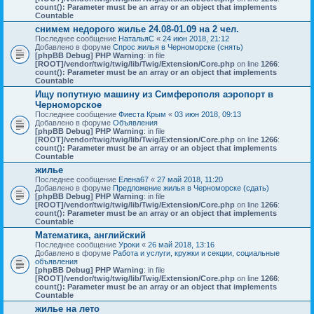
count(): Parameter must be an array or an object that implements
Countable
снимем недорого жилье 24.08-01.09 на 2 чел.
Последнее сообщение
НатальяС
«
24 июн 2018, 21:12
Добавлено в форуме
Спрос жилья в Черноморске (снять)
[phpBB Debug] PHP Warning
: in file
[ROOT]/vendor/twig/twig/lib/Twig/Extension/Core.php
on line
1266
:
count(): Parameter must be an array or an object that implements
Countable
Ищу попутную машину из Симферополя аэропорт в
Черноморское
Последнее сообщение
Фиеста Крым
«
03 июн 2018, 09:13
Добавлено в форуме
Объявления
[phpBB Debug] PHP Warning
: in file
[ROOT]/vendor/twig/twig/lib/Twig/Extension/Core.php
on line
1266
:
count(): Parameter must be an array or an object that implements
Countable
жилье
Последнее сообщение
Елена67
«
27 май 2018, 11:20
Добавлено в форуме
Предложение жилья в Черноморске (сдать)
[phpBB Debug] PHP Warning
: in file
[ROOT]/vendor/twig/twig/lib/Twig/Extension/Core.php
on line
1266
:
count(): Parameter must be an array or an object that implements
Countable
Математика, английский
Последнее сообщение
Уроки
«
26 май 2018, 13:16
Добавлено в форуме
Работа и услуги, кружки и секции, социальные
объявления
[phpBB Debug] PHP Warning
: in file
[ROOT]/vendor/twig/twig/lib/Twig/Extension/Core.php
on line
1266
:
count(): Parameter must be an array or an object that implements
Countable
жилье на лето