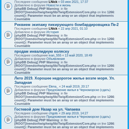
Последнее сообщение
LNick
«
03 июн 2021, 17:37
Добавлено в форуме
Новости и жизнь
[phpBB Debug] PHP Warning
: in file
[ROOT]/vendor/twig/twig/lib/Twig/Extension/Core.php
on line
1266
:
count(): Parameter must be an array or an object that implements
Countable
Реквием экипажу пикирующего бомбардировщика Пе-2
Последнее сообщение
LNick
«
22 апр 2021, 01:10
Добавлено в форуме
История
[phpBB Debug] PHP Warning
: in file
[ROOT]/vendor/twig/twig/lib/Twig/Extension/Core.php
on line
1266
:
count(): Parameter must be an array or an object that implements
Countable
продам инвалидную коляску
Последнее сообщение
ivan_555
«
13 май 2020, 18:49
Добавлено в форуме
Объявления
[phpBB Debug] PHP Warning
: in file
[ROOT]/vendor/twig/twig/lib/Twig/Extension/Core.php
on line
1266
:
count(): Parameter must be an array or an object that implements
Countable
Лето 2019. Хорошее недорогое жилье возле моря. Ул.
Западная
Последнее сообщение
Elena_
«
24 май 2019, 20:17
Добавлено в форуме
Предложение жилья в Черноморске (сдать)
[phpBB Debug] PHP Warning
: in file
[ROOT]/vendor/twig/twig/lib/Twig/Extension/Core.php
on line
1266
:
count(): Parameter must be an array or an object that implements
Countable
Гостевой дом Назар на ул. Чапаева
Последнее сообщение
chgols
«
29 апр 2019, 14:27
Добавлено в форуме
Предложение жилья в Черноморске (сдать)
[phpBB Debug] PHP Warning
: in file
[ROOT]/vendor/twig/twig/lib/Twig/Extension/Core.php
on line
1266
:
count(): Parameter must be an array or an object that implements