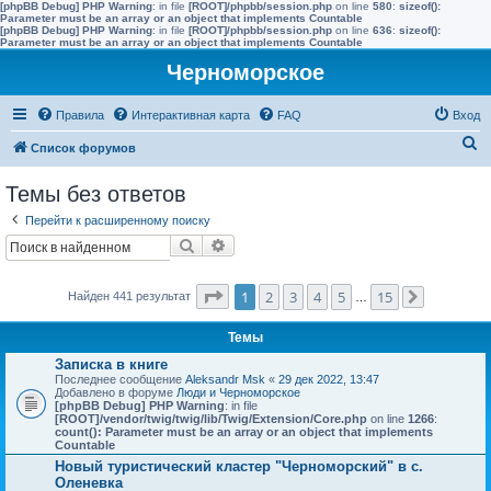
[phpBB Debug] PHP Warning
: in file
[ROOT]/phpbb/session.php
on line
580
:
sizeof():
Parameter must be an array or an object that implements Countable
[phpBB Debug] PHP Warning
: in file
[ROOT]/phpbb/session.php
on line
636
:
sizeof():
Parameter must be an array or an object that implements Countable
Черноморское
Правила
Интерактивная карта
FAQ
Вход
П
Список форумов
о
Темы без ответов
и
Перейти к расширенному поиску
с
Поиск
Расширенный поиск
к
Страница
1
из
15
1
2
3
4
5
15
Найден 441 результат
…
След.
Темы
Записка в книге
Последнее сообщение
Aleksandr Msk
«
29 дек 2022, 13:47
Добавлено в форуме
Люди и Черноморское
[phpBB Debug] PHP Warning
: in file
[ROOT]/vendor/twig/twig/lib/Twig/Extension/Core.php
on line
1266
:
count(): Parameter must be an array or an object that implements
Countable
Новый туристический кластер "Черноморский" в с.
Оленевка