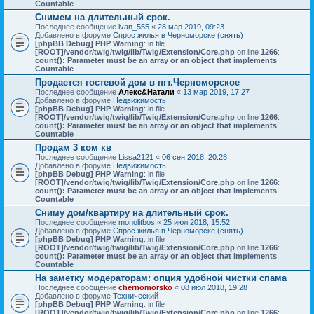
Countable
Снимем на длительный срок.
Последнее сообщение
ivan_555
«
28 мар 2019, 09:23
Добавлено в форуме
Спрос жилья в Черноморске (снять)
[phpBB Debug] PHP Warning
: in file
[ROOT]/vendor/twig/twig/lib/Twig/Extension/Core.php
on line
1266
:
count(): Parameter must be an array or an object that implements
Countable
Продается гостевой дом в пгт.Черноморское
Последнее сообщение
Алекс&Натали
«
13 мар 2019, 17:27
Добавлено в форуме
Недвижимость
[phpBB Debug] PHP Warning
: in file
[ROOT]/vendor/twig/twig/lib/Twig/Extension/Core.php
on line
1266
:
count(): Parameter must be an array or an object that implements
Countable
Продам 3 ком кв
Последнее сообщение
Lissa2121
«
06 сен 2018, 20:28
Добавлено в форуме
Недвижимость
[phpBB Debug] PHP Warning
: in file
[ROOT]/vendor/twig/twig/lib/Twig/Extension/Core.php
on line
1266
:
count(): Parameter must be an array or an object that implements
Countable
Сниму дом/квартиру на длительный срок.
Последнее сообщение
monolitbos
«
25 июл 2018, 15:52
Добавлено в форуме
Спрос жилья в Черноморске (снять)
[phpBB Debug] PHP Warning
: in file
[ROOT]/vendor/twig/twig/lib/Twig/Extension/Core.php
on line
1266
:
count(): Parameter must be an array or an object that implements
Countable
На заметку модераторам: опция удобной чистки спама
Последнее сообщение
chernomorsko
«
08 июл 2018, 19:28
Добавлено в форуме
Технический
[phpBB Debug] PHP Warning
: in file
[ROOT]/vendor/twig/twig/lib/Twig/Extension/Core.php
on line
1266
: