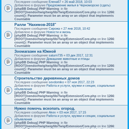
Последнее сообщение
Елена67
«
26 май 2018, 10:03
Добавлено в форуме
Предложение жилья в Черноморске (сдать)
[phpBB Debug] PHP Warning
: in file
[ROOT]/vendor/twig/twig/lib/Twig/Extension/Core.php
on line
1266
:
count(): Parameter must be an array or an object that implements
Countable
Ралли "Нахимов-2018"
Последнее сообщение
Сирожа
«
27 янв 2018, 10:42
Добавлено в форуме
Новости и жизнь
[phpBB Debug] PHP Warning
: in file
[ROOT]/vendor/twig/twig/lib/Twig/Extension/Core.php
on line
1266
:
count(): Parameter must be an array or an object that implements
Countable
Зоомагазин на Южной
Последнее сообщение
saturn735
«
03 дек 2017, 12:31
Добавлено в форуме
Домашние животные и птицы
[phpBB Debug] PHP Warning
: in file
[ROOT]/vendor/twig/twig/lib/Twig/Extension/Core.php
on line
1266
:
count(): Parameter must be an array or an object that implements
Countable
Строительство деревянных домов
Последнее сообщение
sevdomiko
«
07 ноя 2017, 22:23
Добавлено в форуме
Работа и услуги, кружки и секции, социальные
объявления
[phpBB Debug] PHP Warning
: in file
[ROOT]/vendor/twig/twig/lib/Twig/Extension/Core.php
on line
1266
:
count(): Parameter must be an array or an object that implements
Countable
Нужно помочь вскопать огород.
Последнее сообщение
Akex
«
03 ноя 2017, 17:15
Добавлено в форуме
Работа и услуги, кружки и секции, социальные
объявления
[phpBB Debug] PHP Warning
: in file
[ROOT]/vendor/twig/twig/lib/Twig/Extension/Core.php
on line
1266
: