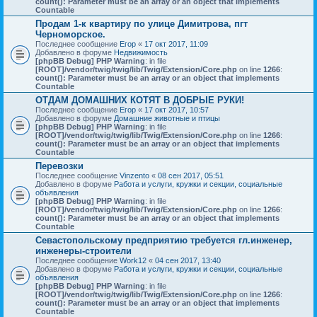
count(): Parameter must be an array or an object that implements
Countable
Продам 1-к квартиру по улице Димитрова, пгт
Черноморское.
Последнее сообщение
Егор
«
17 окт 2017, 11:09
Добавлено в форуме
Недвижимость
[phpBB Debug] PHP Warning
: in file
[ROOT]/vendor/twig/twig/lib/Twig/Extension/Core.php
on line
1266
:
count(): Parameter must be an array or an object that implements
Countable
ОТДАМ ДОМАШНИХ КОТЯТ В ДОБРЫЕ РУКИ!
Последнее сообщение
Егор
«
17 окт 2017, 10:57
Добавлено в форуме
Домашние животные и птицы
[phpBB Debug] PHP Warning
: in file
[ROOT]/vendor/twig/twig/lib/Twig/Extension/Core.php
on line
1266
:
count(): Parameter must be an array or an object that implements
Countable
Перевозки
Последнее сообщение
Vinzento
«
08 сен 2017, 05:51
Добавлено в форуме
Работа и услуги, кружки и секции, социальные
объявления
[phpBB Debug] PHP Warning
: in file
[ROOT]/vendor/twig/twig/lib/Twig/Extension/Core.php
on line
1266
:
count(): Parameter must be an array or an object that implements
Countable
Севастопольскому предприятию требуется гл.инженер,
инженеры-строители
Последнее сообщение
Work12
«
04 сен 2017, 13:40
Добавлено в форуме
Работа и услуги, кружки и секции, социальные
объявления
[phpBB Debug] PHP Warning
: in file
[ROOT]/vendor/twig/twig/lib/Twig/Extension/Core.php
on line
1266
:
count(): Parameter must be an array or an object that implements
Countable