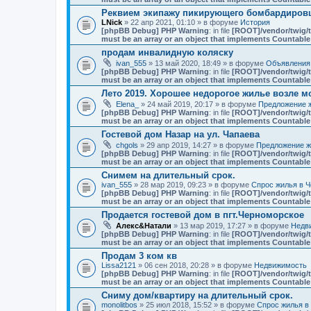
Реквием экипажу пикирующего бомбардировщ
LNick
» 22 апр 2021, 01:10 » в форуме
История
[phpBB Debug] PHP Warning
: in file
[ROOT]/vendor/twig/t
must be an array or an object that implements Countable
продам инвалидную коляску
ivan_555
» 13 май 2020, 18:49 » в форуме
Объявления
[phpBB Debug] PHP Warning
: in file
[ROOT]/vendor/twig/t
must be an array or an object that implements Countable
Лето 2019. Хорошее недорогое жилье возле мо
Elena_
» 24 май 2019, 20:17 » в форуме
Предложение ж
[phpBB Debug] PHP Warning
: in file
[ROOT]/vendor/twig/t
must be an array or an object that implements Countable
Гостевой дом Назар на ул. Чапаева
chgols
» 29 апр 2019, 14:27 » в форуме
Предложение ж
[phpBB Debug] PHP Warning
: in file
[ROOT]/vendor/twig/t
must be an array or an object that implements Countable
Снимем на длительный срок.
ivan_555
» 28 мар 2019, 09:23 » в форуме
Спрос жилья в Ч
[phpBB Debug] PHP Warning
: in file
[ROOT]/vendor/twig/t
must be an array or an object that implements Countable
Продается гостевой дом в пгт.Черноморское
Алекс&Натали
» 13 мар 2019, 17:27 » в форуме
Недв
[phpBB Debug] PHP Warning
: in file
[ROOT]/vendor/twig/t
must be an array or an object that implements Countable
Продам 3 ком кв
Lissa2121
» 06 сен 2018, 20:28 » в форуме
Недвижимость
[phpBB Debug] PHP Warning
: in file
[ROOT]/vendor/twig/t
must be an array or an object that implements Countable
Сниму дом/квартиру на длительный срок.
monolitbos
» 25 июл 2018, 15:52 » в форуме
Спрос жилья в