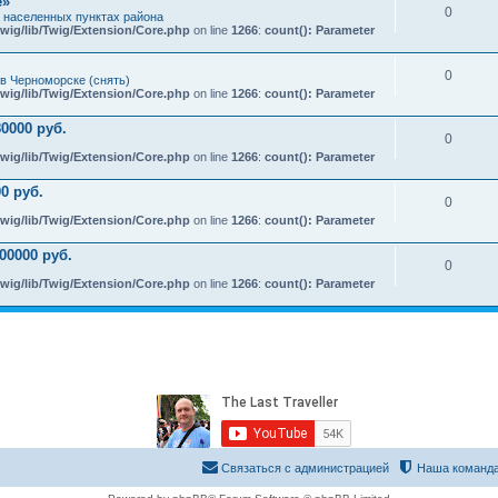
e»
0
х населенных пунктах района
wig/lib/Twig/Extension/Core.php
on line
1266
:
count(): Parameter
0
в Черноморске (снять)
wig/lib/Twig/Extension/Core.php
on line
1266
:
count(): Parameter
0000 руб.
0
wig/lib/Twig/Extension/Core.php
on line
1266
:
count(): Parameter
0 руб.
0
wig/lib/Twig/Extension/Core.php
on line
1266
:
count(): Parameter
00000 руб.
0
wig/lib/Twig/Extension/Core.php
on line
1266
:
count(): Parameter
Связаться с администрацией
Наша команд