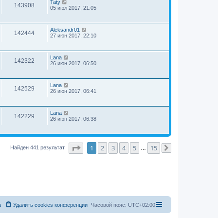
Taty
143908
05 июл 2017, 21:05
Aleksandr01
142444
27 июн 2017, 22:10
Lana
142322
26 июн 2017, 06:50
Lana
142529
26 июн 2017, 06:41
Lana
142229
26 июн 2017, 06:38
Страница
1
из
15
1
2
3
4
5
15
Найден 441 результат
…
След.
а
Удалить cookies конференции
Часовой пояс:
UTC+02:00