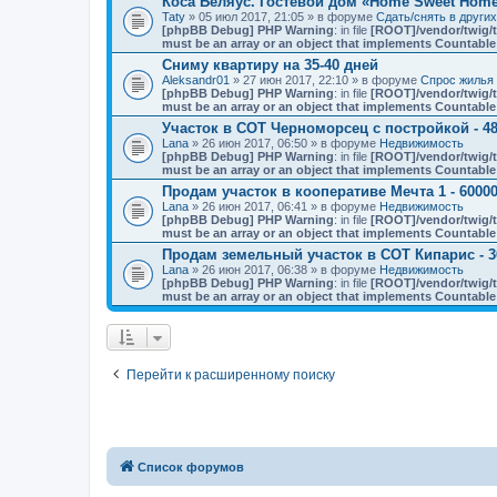
Коса Беляус. Гостевой дом «Home Sweet Hom
Taty
» 05 июл 2017, 21:05 » в форуме
Сдать/снять в други
[phpBB Debug] PHP Warning
: in file
[ROOT]/vendor/twig/t
must be an array or an object that implements Countable
Сниму квартиру на 35-40 дней
Aleksandr01
» 27 июн 2017, 22:10 » в форуме
Спрос жилья 
[phpBB Debug] PHP Warning
: in file
[ROOT]/vendor/twig/t
must be an array or an object that implements Countable
Участок в СОТ Черноморсец с постройкой - 48
Lana
» 26 июн 2017, 06:50 » в форуме
Недвижимость
[phpBB Debug] PHP Warning
: in file
[ROOT]/vendor/twig/t
must be an array or an object that implements Countable
Продам участок в кооперативе Мечта 1 - 60000
Lana
» 26 июн 2017, 06:41 » в форуме
Недвижимость
[phpBB Debug] PHP Warning
: in file
[ROOT]/vendor/twig/t
must be an array or an object that implements Countable
Продам земельный участок в СОТ Кипарис - 3
Lana
» 26 июн 2017, 06:38 » в форуме
Недвижимость
[phpBB Debug] PHP Warning
: in file
[ROOT]/vendor/twig/t
must be an array or an object that implements Countable
Перейти к расширенному поиску
Список форумов