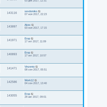
03 дек 2017, 12:31
sevdomiko
143116
07 ноя 2017, 22:23
Akex
143897
03 ноя 2017, 17:15
Егор
141971
17 окт 2017, 11:09
Егор
140893
17 окт 2017, 10:57
Vinzento
141471
08 сен 2017, 05:51
Work12
142586
04 сен 2017, 13:40
Егор
143055
28 авг 2017, 09:01