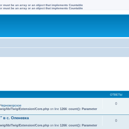
ter must be an array or an object that implements Countable
ter must be an array or an object that implements Countable
ОТВЕТЫ
0
 Черноморское
wig/lib/Twig/Extension/Core.php
on line
1266
:
count(): Parameter
 в с. Оленевка
0
wig/lib/Twig/Extension/Core.php
on line
1266
:
count(): Parameter