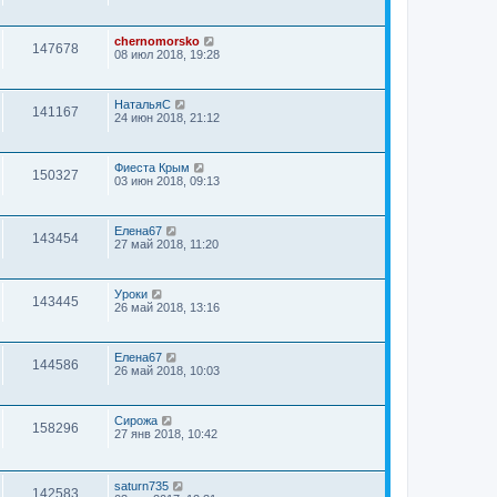
chernomorsko
147678
08 июл 2018, 19:28
НатальяС
141167
24 июн 2018, 21:12
Фиеста Крым
150327
03 июн 2018, 09:13
Елена67
143454
27 май 2018, 11:20
Уроки
143445
26 май 2018, 13:16
Елена67
144586
26 май 2018, 10:03
Сирожа
158296
27 янв 2018, 10:42
saturn735
142583