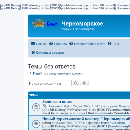
[phpBB Debug] PHP Warning
: in file
[ROOT]/phpbb/session.php
on line
580
:
sizeof(): Parame
[phpBB Debug] PHP Warning
: in file
[ROOT]/phpbb/session.php
on line
636
:
sizeof(): Parame
Черноморское
форумы Черноморска
Ссылки
Правила
Интерактивная карта
FAQ
Список форумов
Темы без ответов
Перейти к расширенному поиску
Поиск
Расширенный поиск
ТЕМЫ
Записка в книге
Aleksandr Msk
» 29 дек 2022, 13:47 » в форуме
Люди и
[phpBB Debug] PHP Warning
: in file
[ROOT]/vendor/twig/t
must be an array or an object that implements Countable
Новый туристический кластер "Черноморский"
LNick
» 03 июн 2021, 17:37 » в форуме
Новости и жизнь
[phpBB Debug] PHP Warning
: in file
[ROOT]/vendor/twig/t
must be an array or an object that implements Countable