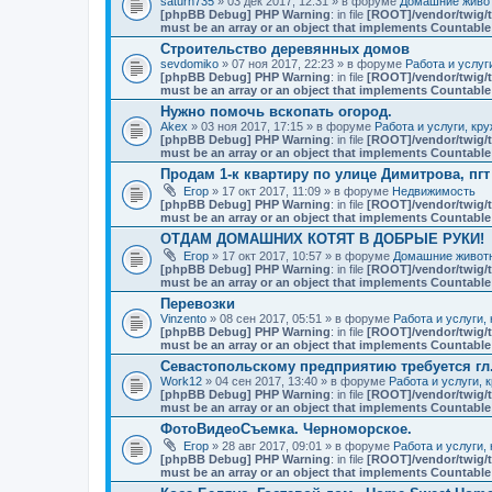
saturn735
» 03 дек 2017, 12:31 » в форуме
Домашние живот
[phpBB Debug] PHP Warning
: in file
[ROOT]/vendor/twig/t
must be an array or an object that implements Countable
Строительство деревянных домов
sevdomiko
» 07 ноя 2017, 22:23 » в форуме
Работа и услуг
[phpBB Debug] PHP Warning
: in file
[ROOT]/vendor/twig/t
must be an array or an object that implements Countable
Нужно помочь вскопать огород.
Akex
» 03 ноя 2017, 17:15 » в форуме
Работа и услуги, кр
[phpBB Debug] PHP Warning
: in file
[ROOT]/vendor/twig/t
must be an array or an object that implements Countable
Продам 1-к квартиру по улице Димитрова, пг
Егор
» 17 окт 2017, 11:09 » в форуме
Недвижимость
[phpBB Debug] PHP Warning
: in file
[ROOT]/vendor/twig/t
must be an array or an object that implements Countable
ОТДАМ ДОМАШНИХ КОТЯТ В ДОБРЫЕ РУКИ!
Егор
» 17 окт 2017, 10:57 » в форуме
Домашние животн
[phpBB Debug] PHP Warning
: in file
[ROOT]/vendor/twig/t
must be an array or an object that implements Countable
Перевозки
Vinzento
» 08 сен 2017, 05:51 » в форуме
Работа и услуги,
[phpBB Debug] PHP Warning
: in file
[ROOT]/vendor/twig/t
must be an array or an object that implements Countable
Севастопольскому предприятию требуется гл
Work12
» 04 сен 2017, 13:40 » в форуме
Работа и услуги, 
[phpBB Debug] PHP Warning
: in file
[ROOT]/vendor/twig/t
must be an array or an object that implements Countable
ФотоВидеоСъемка. Черноморское.
Егор
» 28 авг 2017, 09:01 » в форуме
Работа и услуги,
[phpBB Debug] PHP Warning
: in file
[ROOT]/vendor/twig/t
must be an array or an object that implements Countable