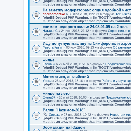
[phpBB Debug] PHP Warning
: in file
[ROOT]/vendor/twig/t
must be an array or an object that implements Countable
На заметку модераторам: опция удобной чист
chernomorsko
» 08 июл 2018, 19:28 » в форуме
Техничес
[phpBB Debug] PHP Warning
: in file
[ROOT]/vendor/twig/t
must be an array or an object that implements Countable
снимем недорого жилье 24.08-01.09 на 2 чел.
НатальяС
» 24 июн 2018, 21:12 » в форуме
Спрос жилья в 
[phpBB Debug] PHP Warning
: in file
[ROOT]/vendor/twig/t
must be an array or an object that implements Countable
Ищу попутную машину из Симферополя аэро
Фиеста Крым
» 03 июн 2018, 09:13 » в форуме
Объявлени
[phpBB Debug] PHP Warning
: in file
[ROOT]/vendor/twig/t
must be an array or an object that implements Countable
жилье
Елена67
» 27 май 2018, 11:20 » в форуме
Предложение жил
[phpBB Debug] PHP Warning
: in file
[ROOT]/vendor/twig/t
must be an array or an object that implements Countable
Математика, английский
Уроки
» 26 май 2018, 13:16 » в форуме
Работа и услуги, к
[phpBB Debug] PHP Warning
: in file
[ROOT]/vendor/twig/t
must be an array or an object that implements Countable
жилье на лето
Елена67
» 26 май 2018, 10:03 » в форуме
Предложение жил
[phpBB Debug] PHP Warning
: in file
[ROOT]/vendor/twig/t
must be an array or an object that implements Countable
Ралли "Нахимов-2018"
Сирожа
» 27 янв 2018, 10:42 » в форуме
Новости и жи
[phpBB Debug] PHP Warning
: in file
[ROOT]/vendor/twig/t
must be an array or an object that implements Countable
Зоомагазин на Южной