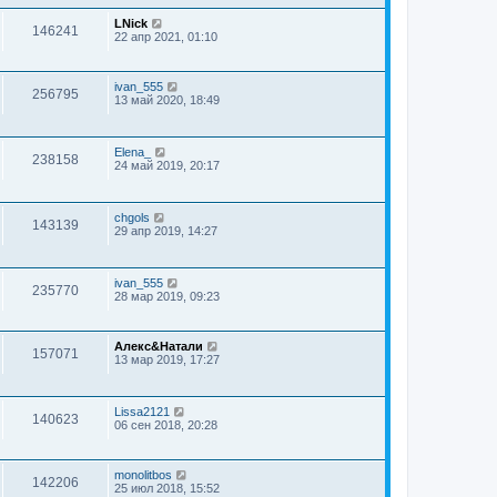
LNick
146241
22 апр 2021, 01:10
ivan_555
256795
13 май 2020, 18:49
Elena_
238158
24 май 2019, 20:17
chgols
143139
29 апр 2019, 14:27
ivan_555
235770
28 мар 2019, 09:23
Алекс&Натали
157071
13 мар 2019, 17:27
Lissa2121
140623
06 сен 2018, 20:28
monolitbos
142206
25 июл 2018, 15:52