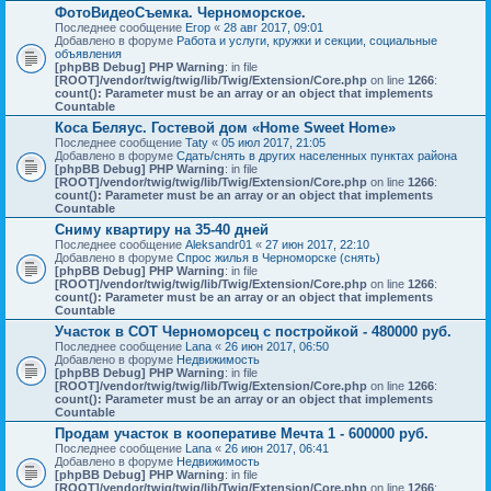
ФотоВидеоСъемка. Черноморское.
Последнее сообщение
Егор
«
28 авг 2017, 09:01
Добавлено в форуме
Работа и услуги, кружки и секции, социальные
объявления
[phpBB Debug] PHP Warning
: in file
[ROOT]/vendor/twig/twig/lib/Twig/Extension/Core.php
on line
1266
:
count(): Parameter must be an array or an object that implements
Countable
Коса Беляус. Гостевой дом «Home Sweet Home»
Последнее сообщение
Taty
«
05 июл 2017, 21:05
Добавлено в форуме
Сдать/снять в других населенных пунктах района
[phpBB Debug] PHP Warning
: in file
[ROOT]/vendor/twig/twig/lib/Twig/Extension/Core.php
on line
1266
:
count(): Parameter must be an array or an object that implements
Countable
Сниму квартиру на 35-40 дней
Последнее сообщение
Aleksandr01
«
27 июн 2017, 22:10
Добавлено в форуме
Спрос жилья в Черноморске (снять)
[phpBB Debug] PHP Warning
: in file
[ROOT]/vendor/twig/twig/lib/Twig/Extension/Core.php
on line
1266
:
count(): Parameter must be an array or an object that implements
Countable
Участок в СОТ Черноморсец с постройкой - 480000 руб.
Последнее сообщение
Lana
«
26 июн 2017, 06:50
Добавлено в форуме
Недвижимость
[phpBB Debug] PHP Warning
: in file
[ROOT]/vendor/twig/twig/lib/Twig/Extension/Core.php
on line
1266
:
count(): Parameter must be an array or an object that implements
Countable
Продам участок в кооперативе Мечта 1 - 600000 руб.
Последнее сообщение
Lana
«
26 июн 2017, 06:41
Добавлено в форуме
Недвижимость
[phpBB Debug] PHP Warning
: in file
[ROOT]/vendor/twig/twig/lib/Twig/Extension/Core.php
on line
1266
: