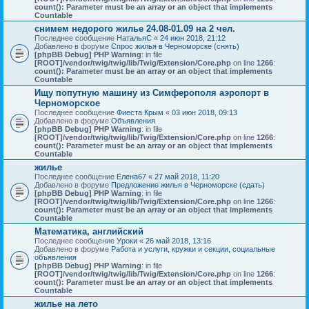
count(): Parameter must be an array or an object that implements
Countable
снимем недорого жилье 24.08-01.09 на 2 чел.
Последнее сообщение
НатальяС
«
24 июн 2018, 21:12
Добавлено в форуме
Спрос жилья в Черноморске (снять)
[phpBB Debug] PHP Warning
: in file
[ROOT]/vendor/twig/twig/lib/Twig/Extension/Core.php
on line
1266
:
count(): Parameter must be an array or an object that implements
Countable
Ищу попутную машину из Симферополя аэропорт в
Черноморское
Последнее сообщение
Фиеста Крым
«
03 июн 2018, 09:13
Добавлено в форуме
Объявления
[phpBB Debug] PHP Warning
: in file
[ROOT]/vendor/twig/twig/lib/Twig/Extension/Core.php
on line
1266
:
count(): Parameter must be an array or an object that implements
Countable
жилье
Последнее сообщение
Елена67
«
27 май 2018, 11:20
Добавлено в форуме
Предложение жилья в Черноморске (сдать)
[phpBB Debug] PHP Warning
: in file
[ROOT]/vendor/twig/twig/lib/Twig/Extension/Core.php
on line
1266
:
count(): Parameter must be an array or an object that implements
Countable
Математика, английский
Последнее сообщение
Уроки
«
26 май 2018, 13:16
Добавлено в форуме
Работа и услуги, кружки и секции, социальные
объявления
[phpBB Debug] PHP Warning
: in file
[ROOT]/vendor/twig/twig/lib/Twig/Extension/Core.php
on line
1266
:
count(): Parameter must be an array or an object that implements
Countable
жилье на лето