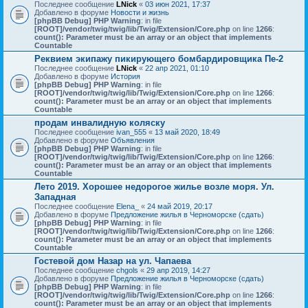
Последнее сообщение
LNick
«
03 июн 2021, 17:37
Добавлено в форуме
Новости и жизнь
[phpBB Debug] PHP Warning
: in file
[ROOT]/vendor/twig/twig/lib/Twig/Extension/Core.php
on line
1266
:
count(): Parameter must be an array or an object that implements
Countable
Реквием экипажу пикирующего бомбардировщика Пе-2
Последнее сообщение
LNick
«
22 апр 2021, 01:10
Добавлено в форуме
История
[phpBB Debug] PHP Warning
: in file
[ROOT]/vendor/twig/twig/lib/Twig/Extension/Core.php
on line
1266
:
count(): Parameter must be an array or an object that implements
Countable
продам инвалидную коляску
Последнее сообщение
ivan_555
«
13 май 2020, 18:49
Добавлено в форуме
Объявления
[phpBB Debug] PHP Warning
: in file
[ROOT]/vendor/twig/twig/lib/Twig/Extension/Core.php
on line
1266
:
count(): Parameter must be an array or an object that implements
Countable
Лето 2019. Хорошее недорогое жилье возле моря. Ул.
Западная
Последнее сообщение
Elena_
«
24 май 2019, 20:17
Добавлено в форуме
Предложение жилья в Черноморске (сдать)
[phpBB Debug] PHP Warning
: in file
[ROOT]/vendor/twig/twig/lib/Twig/Extension/Core.php
on line
1266
:
count(): Parameter must be an array or an object that implements
Countable
Гостевой дом Назар на ул. Чапаева
Последнее сообщение
chgols
«
29 апр 2019, 14:27
Добавлено в форуме
Предложение жилья в Черноморске (сдать)
[phpBB Debug] PHP Warning
: in file
[ROOT]/vendor/twig/twig/lib/Twig/Extension/Core.php
on line
1266
:
count(): Parameter must be an array or an object that implements