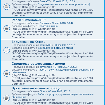
Последнее сообщение
Елена67
«
26 май 2018, 10:03
Добавлено в форуме
Предложение жилья в Черноморске (сдать)
[phpBB Debug] PHP Warning
: in file
[ROOT]/vendor/twig/twig/lib/Twig/Extension/Core.php
on line
1266
:
count(): Parameter must be an array or an object that implements
Countable
Ралли "Нахимов-2018"
Последнее сообщение
Сирожа
«
27 янв 2018, 10:42
Добавлено в форуме
Новости и жизнь
[phpBB Debug] PHP Warning
: in file
[ROOT]/vendor/twig/twig/lib/Twig/Extension/Core.php
on line
1266
:
count(): Parameter must be an array or an object that implements
Countable
Зоомагазин на Южной
Последнее сообщение
saturn735
«
03 дек 2017, 12:31
Добавлено в форуме
Домашние животные и птицы
[phpBB Debug] PHP Warning
: in file
[ROOT]/vendor/twig/twig/lib/Twig/Extension/Core.php
on line
1266
:
count(): Parameter must be an array or an object that implements
Countable
Строительство деревянных домов
Последнее сообщение
sevdomiko
«
07 ноя 2017, 22:23
Добавлено в форуме
Работа и услуги, кружки и секции, социальные
объявления
[phpBB Debug] PHP Warning
: in file
[ROOT]/vendor/twig/twig/lib/Twig/Extension/Core.php
on line
1266
:
count(): Parameter must be an array or an object that implements
Countable
Нужно помочь вскопать огород.
Последнее сообщение
Akex
«
03 ноя 2017, 17:15
Добавлено в форуме
Работа и услуги, кружки и секции, социальные
объявления
[phpBB Debug] PHP Warning
: in file
[ROOT]/vendor/twig/twig/lib/Twig/Extension/Core.php
on line
1266
: