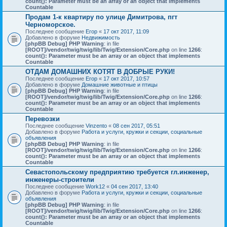
count(): Parameter must be an array or an object that implements
Countable
Продам 1-к квартиру по улице Димитрова, пгт
Черноморское.
Последнее сообщение
Егор
«
17 окт 2017, 11:09
Добавлено в форуме
Недвижимость
[phpBB Debug] PHP Warning
: in file
[ROOT]/vendor/twig/twig/lib/Twig/Extension/Core.php
on line
1266
:
count(): Parameter must be an array or an object that implements
Countable
ОТДАМ ДОМАШНИХ КОТЯТ В ДОБРЫЕ РУКИ!
Последнее сообщение
Егор
«
17 окт 2017, 10:57
Добавлено в форуме
Домашние животные и птицы
[phpBB Debug] PHP Warning
: in file
[ROOT]/vendor/twig/twig/lib/Twig/Extension/Core.php
on line
1266
:
count(): Parameter must be an array or an object that implements
Countable
Перевозки
Последнее сообщение
Vinzento
«
08 сен 2017, 05:51
Добавлено в форуме
Работа и услуги, кружки и секции, социальные
объявления
[phpBB Debug] PHP Warning
: in file
[ROOT]/vendor/twig/twig/lib/Twig/Extension/Core.php
on line
1266
:
count(): Parameter must be an array or an object that implements
Countable
Севастопольскому предприятию требуется гл.инженер,
инженеры-строители
Последнее сообщение
Work12
«
04 сен 2017, 13:40
Добавлено в форуме
Работа и услуги, кружки и секции, социальные
объявления
[phpBB Debug] PHP Warning
: in file
[ROOT]/vendor/twig/twig/lib/Twig/Extension/Core.php
on line
1266
:
count(): Parameter must be an array or an object that implements
Countable