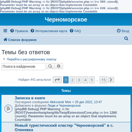
[phpBB Debug] PHP Warning
: in file
[ROOT]/phpbb/session.php
on line
580
:
sizeof():
Parameter must be an array or an object that implements Countable
[phpBB Debug] PHP Warning
: in file
[ROOT]/phpbb/session.php
on line
636
:
sizeof():
Parameter must be an array or an object that implements Countable
Черноморское
Правила
Интерактивная карта
FAQ
Вход
П
Список форумов
о
Темы без ответов
и
Перейти к расширенному поиску
с
Поиск
Расширенный поиск
к
Страница
1
из
15
1
2
3
4
5
15
Найден 441 результат
…
След.
Темы
Записка в книге
Последнее сообщение
Aleksandr Msk
«
29 дек 2022, 13:47
Добавлено в форуме
Люди и Черноморское
[phpBB Debug] PHP Warning
: in file
[ROOT]/vendor/twig/twig/lib/Twig/Extension/Core.php
on line
1266
:
count(): Parameter must be an array or an object that implements
Countable
Новый туристический кластер "Черноморский" в с.
Оленевка