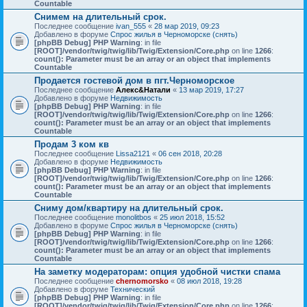
Countable
Снимем на длительный срок.
Последнее сообщение
ivan_555
«
28 мар 2019, 09:23
Добавлено в форуме
Спрос жилья в Черноморске (снять)
[phpBB Debug] PHP Warning
: in file
[ROOT]/vendor/twig/twig/lib/Twig/Extension/Core.php
on line
1266
:
count(): Parameter must be an array or an object that implements
Countable
Продается гостевой дом в пгт.Черноморское
Последнее сообщение
Алекс&Натали
«
13 мар 2019, 17:27
Добавлено в форуме
Недвижимость
[phpBB Debug] PHP Warning
: in file
[ROOT]/vendor/twig/twig/lib/Twig/Extension/Core.php
on line
1266
:
count(): Parameter must be an array or an object that implements
Countable
Продам 3 ком кв
Последнее сообщение
Lissa2121
«
06 сен 2018, 20:28
Добавлено в форуме
Недвижимость
[phpBB Debug] PHP Warning
: in file
[ROOT]/vendor/twig/twig/lib/Twig/Extension/Core.php
on line
1266
:
count(): Parameter must be an array or an object that implements
Countable
Сниму дом/квартиру на длительный срок.
Последнее сообщение
monolitbos
«
25 июл 2018, 15:52
Добавлено в форуме
Спрос жилья в Черноморске (снять)
[phpBB Debug] PHP Warning
: in file
[ROOT]/vendor/twig/twig/lib/Twig/Extension/Core.php
on line
1266
:
count(): Parameter must be an array or an object that implements
Countable
На заметку модераторам: опция удобной чистки спама
Последнее сообщение
chernomorsko
«
08 июл 2018, 19:28
Добавлено в форуме
Технический
[phpBB Debug] PHP Warning
: in file
[ROOT]/vendor/twig/twig/lib/Twig/Extension/Core.php
on line
1266
: