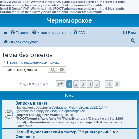
[phpBB Debug] PHP Warning
: in file
[ROOT]/phpbb/session.php
on line
580
:
sizeof():
Parameter must be an array or an object that implements Countable
[phpBB Debug] PHP Warning
: in file
[ROOT]/phpbb/session.php
on line
636
:
sizeof():
Parameter must be an array or an object that implements Countable
Черноморское
Правила
Интерактивная карта
FAQ
Вход
П
Список форумов
о
Темы без ответов
и
Перейти к расширенному поиску
с
Поиск
Расширенный поиск
к
Страница
1
из
15
1
2
3
4
5
15
Найден 441 результат
…
След.
Темы
Записка в книге
Последнее сообщение
Aleksandr Msk
«
29 дек 2022, 13:47
Добавлено в форуме
Люди и Черноморское
[phpBB Debug] PHP Warning
: in file
[ROOT]/vendor/twig/twig/lib/Twig/Extension/Core.php
on line
1266
:
count(): Parameter must be an array or an object that implements
Countable
Новый туристический кластер "Черноморский" в с.
Оленевка