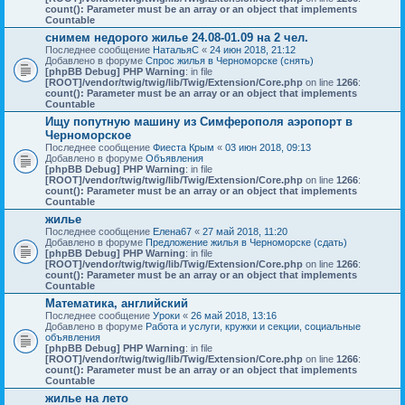
count(): Parameter must be an array or an object that implements
Countable
снимем недорого жилье 24.08-01.09 на 2 чел.
Последнее сообщение
НатальяС
«
24 июн 2018, 21:12
Добавлено в форуме
Спрос жилья в Черноморске (снять)
[phpBB Debug] PHP Warning
: in file
[ROOT]/vendor/twig/twig/lib/Twig/Extension/Core.php
on line
1266
:
count(): Parameter must be an array or an object that implements
Countable
Ищу попутную машину из Симферополя аэропорт в
Черноморское
Последнее сообщение
Фиеста Крым
«
03 июн 2018, 09:13
Добавлено в форуме
Объявления
[phpBB Debug] PHP Warning
: in file
[ROOT]/vendor/twig/twig/lib/Twig/Extension/Core.php
on line
1266
:
count(): Parameter must be an array or an object that implements
Countable
жилье
Последнее сообщение
Елена67
«
27 май 2018, 11:20
Добавлено в форуме
Предложение жилья в Черноморске (сдать)
[phpBB Debug] PHP Warning
: in file
[ROOT]/vendor/twig/twig/lib/Twig/Extension/Core.php
on line
1266
:
count(): Parameter must be an array or an object that implements
Countable
Математика, английский
Последнее сообщение
Уроки
«
26 май 2018, 13:16
Добавлено в форуме
Работа и услуги, кружки и секции, социальные
объявления
[phpBB Debug] PHP Warning
: in file
[ROOT]/vendor/twig/twig/lib/Twig/Extension/Core.php
on line
1266
:
count(): Parameter must be an array or an object that implements
Countable
жилье на лето