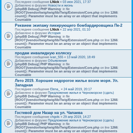
Последнее сообщение
LNick
«
03 июн 2021, 17:37
Добавлено в форуме
Новости и жизнь
[phpBB Debug] PHP Warning
: in file
[ROOT]/vendor/twig/twig/lib/Twig/Extension/Core.php
on line
1266
:
count(): Parameter must be an array or an object that implements
Countable
Реквием экипажу пикирующего бомбардировщика Пе-2
Последнее сообщение
LNick
«
22 апр 2021, 01:10
Добавлено в форуме
История
[phpBB Debug] PHP Warning
: in file
[ROOT]/vendor/twig/twig/lib/Twig/Extension/Core.php
on line
1266
:
count(): Parameter must be an array or an object that implements
Countable
продам инвалидную коляску
Последнее сообщение
ivan_555
«
13 май 2020, 18:49
Добавлено в форуме
Объявления
[phpBB Debug] PHP Warning
: in file
[ROOT]/vendor/twig/twig/lib/Twig/Extension/Core.php
on line
1266
:
count(): Parameter must be an array or an object that implements
Countable
Лето 2019. Хорошее недорогое жилье возле моря. Ул.
Западная
Последнее сообщение
Elena_
«
24 май 2019, 20:17
Добавлено в форуме
Предложение жилья в Черноморске (сдать)
[phpBB Debug] PHP Warning
: in file
[ROOT]/vendor/twig/twig/lib/Twig/Extension/Core.php
on line
1266
:
count(): Parameter must be an array or an object that implements
Countable
Гостевой дом Назар на ул. Чапаева
Последнее сообщение
chgols
«
29 апр 2019, 14:27
Добавлено в форуме
Предложение жилья в Черноморске (сдать)
[phpBB Debug] PHP Warning
: in file
[ROOT]/vendor/twig/twig/lib/Twig/Extension/Core.php
on line
1266
:
count(): Parameter must be an array or an object that implements