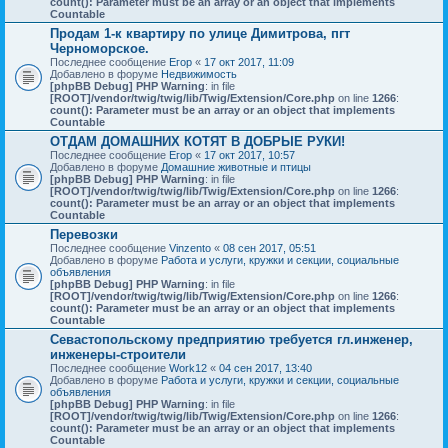
count(): Parameter must be an array or an object that implements
Countable
Продам 1-к квартиру по улице Димитрова, пгт
Черноморское.
Последнее сообщение
Егор
«
17 окт 2017, 11:09
Добавлено в форуме
Недвижимость
[phpBB Debug] PHP Warning
: in file
[ROOT]/vendor/twig/twig/lib/Twig/Extension/Core.php
on line
1266
:
count(): Parameter must be an array or an object that implements
Countable
ОТДАМ ДОМАШНИХ КОТЯТ В ДОБРЫЕ РУКИ!
Последнее сообщение
Егор
«
17 окт 2017, 10:57
Добавлено в форуме
Домашние животные и птицы
[phpBB Debug] PHP Warning
: in file
[ROOT]/vendor/twig/twig/lib/Twig/Extension/Core.php
on line
1266
:
count(): Parameter must be an array or an object that implements
Countable
Перевозки
Последнее сообщение
Vinzento
«
08 сен 2017, 05:51
Добавлено в форуме
Работа и услуги, кружки и секции, социальные
объявления
[phpBB Debug] PHP Warning
: in file
[ROOT]/vendor/twig/twig/lib/Twig/Extension/Core.php
on line
1266
:
count(): Parameter must be an array or an object that implements
Countable
Севастопольскому предприятию требуется гл.инженер,
инженеры-строители
Последнее сообщение
Work12
«
04 сен 2017, 13:40
Добавлено в форуме
Работа и услуги, кружки и секции, социальные
объявления
[phpBB Debug] PHP Warning
: in file
[ROOT]/vendor/twig/twig/lib/Twig/Extension/Core.php
on line
1266
:
count(): Parameter must be an array or an object that implements
Countable