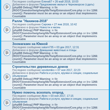
Последнее сообщение
Елена67
«
26 май 2018, 10:03
Добавлено в форуме
Предложение жилья в Черноморске (сдать)
[phpBB Debug] PHP Warning
: in file
[ROOT]/vendor/twig/twig/lib/Twig/Extension/Core.php
on line
1266
:
count(): Parameter must be an array or an object that implements
Countable
Ралли "Нахимов-2018"
Последнее сообщение
Сирожа
«
27 янв 2018, 10:42
Добавлено в форуме
Новости и жизнь
[phpBB Debug] PHP Warning
: in file
[ROOT]/vendor/twig/twig/lib/Twig/Extension/Core.php
on line
1266
:
count(): Parameter must be an array or an object that implements
Countable
Зоомагазин на Южной
Последнее сообщение
saturn735
«
03 дек 2017, 12:31
Добавлено в форуме
Домашние животные и птицы
[phpBB Debug] PHP Warning
: in file
[ROOT]/vendor/twig/twig/lib/Twig/Extension/Core.php
on line
1266
:
count(): Parameter must be an array or an object that implements
Countable
Строительство деревянных домов
Последнее сообщение
sevdomiko
«
07 ноя 2017, 22:23
Добавлено в форуме
Работа и услуги, кружки и секции, социальные
объявления
[phpBB Debug] PHP Warning
: in file
[ROOT]/vendor/twig/twig/lib/Twig/Extension/Core.php
on line
1266
:
count(): Parameter must be an array or an object that implements
Countable
Нужно помочь вскопать огород.
Последнее сообщение
Akex
«
03 ноя 2017, 17:15
Добавлено в форуме
Работа и услуги, кружки и секции, социальные
объявления
[phpBB Debug] PHP Warning
: in file
[ROOT]/vendor/twig/twig/lib/Twig/Extension/Core.php
on line
1266
: