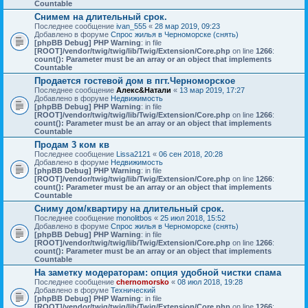
Countable
Снимем на длительный срок.
Последнее сообщение
ivan_555
«
28 мар 2019, 09:23
Добавлено в форуме
Спрос жилья в Черноморске (снять)
[phpBB Debug] PHP Warning
: in file
[ROOT]/vendor/twig/twig/lib/Twig/Extension/Core.php
on line
1266
:
count(): Parameter must be an array or an object that implements
Countable
Продается гостевой дом в пгт.Черноморское
Последнее сообщение
Алекс&Натали
«
13 мар 2019, 17:27
Добавлено в форуме
Недвижимость
[phpBB Debug] PHP Warning
: in file
[ROOT]/vendor/twig/twig/lib/Twig/Extension/Core.php
on line
1266
:
count(): Parameter must be an array or an object that implements
Countable
Продам 3 ком кв
Последнее сообщение
Lissa2121
«
06 сен 2018, 20:28
Добавлено в форуме
Недвижимость
[phpBB Debug] PHP Warning
: in file
[ROOT]/vendor/twig/twig/lib/Twig/Extension/Core.php
on line
1266
:
count(): Parameter must be an array or an object that implements
Countable
Сниму дом/квартиру на длительный срок.
Последнее сообщение
monolitbos
«
25 июл 2018, 15:52
Добавлено в форуме
Спрос жилья в Черноморске (снять)
[phpBB Debug] PHP Warning
: in file
[ROOT]/vendor/twig/twig/lib/Twig/Extension/Core.php
on line
1266
:
count(): Parameter must be an array or an object that implements
Countable
На заметку модераторам: опция удобной чистки спама
Последнее сообщение
chernomorsko
«
08 июл 2018, 19:28
Добавлено в форуме
Технический
[phpBB Debug] PHP Warning
: in file
[ROOT]/vendor/twig/twig/lib/Twig/Extension/Core.php
on line
1266
: