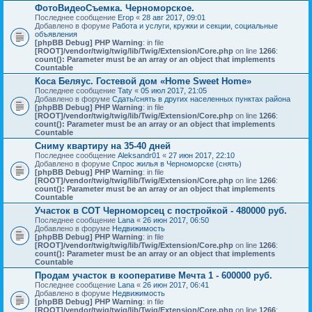
ФотоВидеоСъемка. Черноморское.
Последнее сообщение
Егор
«
28 авг 2017, 09:01
Добавлено в форуме
Работа и услуги, кружки и секции, социальные
объявления
[phpBB Debug] PHP Warning
: in file
[ROOT]/vendor/twig/twig/lib/Twig/Extension/Core.php
on line
1266
:
count(): Parameter must be an array or an object that implements
Countable
Коса Беляус. Гостевой дом «Home Sweet Home»
Последнее сообщение
Taty
«
05 июл 2017, 21:05
Добавлено в форуме
Сдать/снять в других населенных пунктах района
[phpBB Debug] PHP Warning
: in file
[ROOT]/vendor/twig/twig/lib/Twig/Extension/Core.php
on line
1266
:
count(): Parameter must be an array or an object that implements
Countable
Сниму квартиру на 35-40 дней
Последнее сообщение
Aleksandr01
«
27 июн 2017, 22:10
Добавлено в форуме
Спрос жилья в Черноморске (снять)
[phpBB Debug] PHP Warning
: in file
[ROOT]/vendor/twig/twig/lib/Twig/Extension/Core.php
on line
1266
:
count(): Parameter must be an array or an object that implements
Countable
Участок в СОТ Черноморсец с постройкой - 480000 руб.
Последнее сообщение
Lana
«
26 июн 2017, 06:50
Добавлено в форуме
Недвижимость
[phpBB Debug] PHP Warning
: in file
[ROOT]/vendor/twig/twig/lib/Twig/Extension/Core.php
on line
1266
:
count(): Parameter must be an array or an object that implements
Countable
Продам участок в кооперативе Мечта 1 - 600000 руб.
Последнее сообщение
Lana
«
26 июн 2017, 06:41
Добавлено в форуме
Недвижимость
[phpBB Debug] PHP Warning
: in file
[ROOT]/vendor/twig/twig/lib/Twig/Extension/Core.php
on line
1266
: