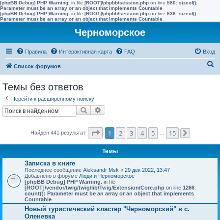
[phpBB Debug] PHP Warning
: in file
[ROOT]/phpbb/session.php
on line
580
:
sizeof():
Parameter must be an array or an object that implements Countable
[phpBB Debug] PHP Warning
: in file
[ROOT]/phpbb/session.php
on line
636
:
sizeof():
Parameter must be an array or an object that implements Countable
Черноморское
Правила
Интерактивная карта
FAQ
Вход
П
Список форумов
о
Темы без ответов
и
Перейти к расширенному поиску
с
Поиск
Расширенный поиск
к
Страница
1
из
15
1
2
3
4
5
15
Найден 441 результат
…
След.
Темы
Записка в книге
Последнее сообщение
Aleksandr Msk
«
29 дек 2022, 13:47
Добавлено в форуме
Люди и Черноморское
[phpBB Debug] PHP Warning
: in file
[ROOT]/vendor/twig/twig/lib/Twig/Extension/Core.php
on line
1266
:
count(): Parameter must be an array or an object that implements
Countable
Новый туристический кластер "Черноморский" в с.
Оленевка