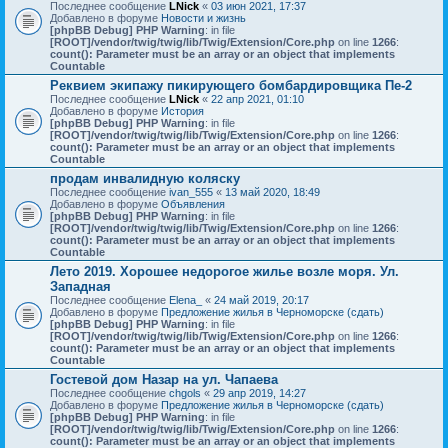
Последнее сообщение
LNick
«
03 июн 2021, 17:37
Добавлено в форуме
Новости и жизнь
[phpBB Debug] PHP Warning
: in file
[ROOT]/vendor/twig/twig/lib/Twig/Extension/Core.php
on line
1266
:
count(): Parameter must be an array or an object that implements
Countable
Реквием экипажу пикирующего бомбардировщика Пе-2
Последнее сообщение
LNick
«
22 апр 2021, 01:10
Добавлено в форуме
История
[phpBB Debug] PHP Warning
: in file
[ROOT]/vendor/twig/twig/lib/Twig/Extension/Core.php
on line
1266
:
count(): Parameter must be an array or an object that implements
Countable
продам инвалидную коляску
Последнее сообщение
ivan_555
«
13 май 2020, 18:49
Добавлено в форуме
Объявления
[phpBB Debug] PHP Warning
: in file
[ROOT]/vendor/twig/twig/lib/Twig/Extension/Core.php
on line
1266
:
count(): Parameter must be an array or an object that implements
Countable
Лето 2019. Хорошее недорогое жилье возле моря. Ул.
Западная
Последнее сообщение
Elena_
«
24 май 2019, 20:17
Добавлено в форуме
Предложение жилья в Черноморске (сдать)
[phpBB Debug] PHP Warning
: in file
[ROOT]/vendor/twig/twig/lib/Twig/Extension/Core.php
on line
1266
:
count(): Parameter must be an array or an object that implements
Countable
Гостевой дом Назар на ул. Чапаева
Последнее сообщение
chgols
«
29 апр 2019, 14:27
Добавлено в форуме
Предложение жилья в Черноморске (сдать)
[phpBB Debug] PHP Warning
: in file
[ROOT]/vendor/twig/twig/lib/Twig/Extension/Core.php
on line
1266
:
count(): Parameter must be an array or an object that implements