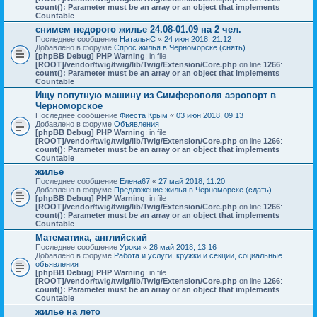
count(): Parameter must be an array or an object that implements
Countable
снимем недорого жилье 24.08-01.09 на 2 чел.
Последнее сообщение
НатальяС
«
24 июн 2018, 21:12
Добавлено в форуме
Спрос жилья в Черноморске (снять)
[phpBB Debug] PHP Warning
: in file
[ROOT]/vendor/twig/twig/lib/Twig/Extension/Core.php
on line
1266
:
count(): Parameter must be an array or an object that implements
Countable
Ищу попутную машину из Симферополя аэропорт в
Черноморское
Последнее сообщение
Фиеста Крым
«
03 июн 2018, 09:13
Добавлено в форуме
Объявления
[phpBB Debug] PHP Warning
: in file
[ROOT]/vendor/twig/twig/lib/Twig/Extension/Core.php
on line
1266
:
count(): Parameter must be an array or an object that implements
Countable
жилье
Последнее сообщение
Елена67
«
27 май 2018, 11:20
Добавлено в форуме
Предложение жилья в Черноморске (сдать)
[phpBB Debug] PHP Warning
: in file
[ROOT]/vendor/twig/twig/lib/Twig/Extension/Core.php
on line
1266
:
count(): Parameter must be an array or an object that implements
Countable
Математика, английский
Последнее сообщение
Уроки
«
26 май 2018, 13:16
Добавлено в форуме
Работа и услуги, кружки и секции, социальные
объявления
[phpBB Debug] PHP Warning
: in file
[ROOT]/vendor/twig/twig/lib/Twig/Extension/Core.php
on line
1266
:
count(): Parameter must be an array or an object that implements
Countable
жилье на лето