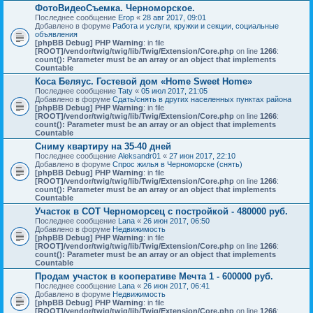
ФотоВидеоСъемка. Черноморское.
Последнее сообщение
Егор
«
28 авг 2017, 09:01
Добавлено в форуме
Работа и услуги, кружки и секции, социальные
объявления
[phpBB Debug] PHP Warning
: in file
[ROOT]/vendor/twig/twig/lib/Twig/Extension/Core.php
on line
1266
:
count(): Parameter must be an array or an object that implements
Countable
Коса Беляус. Гостевой дом «Home Sweet Home»
Последнее сообщение
Taty
«
05 июл 2017, 21:05
Добавлено в форуме
Сдать/снять в других населенных пунктах района
[phpBB Debug] PHP Warning
: in file
[ROOT]/vendor/twig/twig/lib/Twig/Extension/Core.php
on line
1266
:
count(): Parameter must be an array or an object that implements
Countable
Сниму квартиру на 35-40 дней
Последнее сообщение
Aleksandr01
«
27 июн 2017, 22:10
Добавлено в форуме
Спрос жилья в Черноморске (снять)
[phpBB Debug] PHP Warning
: in file
[ROOT]/vendor/twig/twig/lib/Twig/Extension/Core.php
on line
1266
:
count(): Parameter must be an array or an object that implements
Countable
Участок в СОТ Черноморсец с постройкой - 480000 руб.
Последнее сообщение
Lana
«
26 июн 2017, 06:50
Добавлено в форуме
Недвижимость
[phpBB Debug] PHP Warning
: in file
[ROOT]/vendor/twig/twig/lib/Twig/Extension/Core.php
on line
1266
:
count(): Parameter must be an array or an object that implements
Countable
Продам участок в кооперативе Мечта 1 - 600000 руб.
Последнее сообщение
Lana
«
26 июн 2017, 06:41
Добавлено в форуме
Недвижимость
[phpBB Debug] PHP Warning
: in file
[ROOT]/vendor/twig/twig/lib/Twig/Extension/Core.php
on line
1266
: