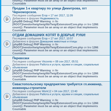
count(): Parameter must be an array or an object that implements
Countable
Продам 1-к квартиру по улице Димитрова, пгт
Черноморское.
Последнее сообщение
Егор
«
17 окт 2017, 11:09
Добавлено в форуме
Недвижимость
[phpBB Debug] PHP Warning
: in file
[ROOT]/vendor/twig/twig/lib/Twig/Extension/Core.php
on line
1266
:
count(): Parameter must be an array or an object that implements
Countable
ОТДАМ ДОМАШНИХ КОТЯТ В ДОБРЫЕ РУКИ!
Последнее сообщение
Егор
«
17 окт 2017, 10:57
Добавлено в форуме
Домашние животные и птицы
[phpBB Debug] PHP Warning
: in file
[ROOT]/vendor/twig/twig/lib/Twig/Extension/Core.php
on line
1266
:
count(): Parameter must be an array or an object that implements
Countable
Перевозки
Последнее сообщение
Vinzento
«
08 сен 2017, 05:51
Добавлено в форуме
Работа и услуги, кружки и секции, социальные
объявления
[phpBB Debug] PHP Warning
: in file
[ROOT]/vendor/twig/twig/lib/Twig/Extension/Core.php
on line
1266
:
count(): Parameter must be an array or an object that implements
Countable
Севастопольскому предприятию требуется гл.инженер,
инженеры-строители
Последнее сообщение
Work12
«
04 сен 2017, 13:40
Добавлено в форуме
Работа и услуги, кружки и секции, социальные
объявления
[phpBB Debug] PHP Warning
: in file
[ROOT]/vendor/twig/twig/lib/Twig/Extension/Core.php
on line
1266
:
count(): Parameter must be an array or an object that implements
Countable