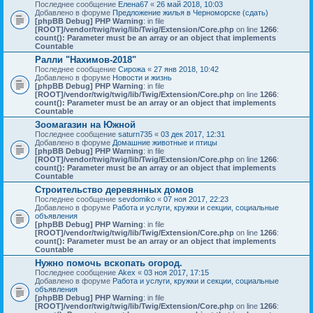
Последнее сообщение
Елена67
«
26 май 2018, 10:03
Добавлено в форуме
Предложение жилья в Черноморске (сдать)
[phpBB Debug] PHP Warning
: in file
[ROOT]/vendor/twig/twig/lib/Twig/Extension/Core.php
on line
1266
:
count(): Parameter must be an array or an object that implements
Countable
Ралли "Нахимов-2018"
Последнее сообщение
Сирожа
«
27 янв 2018, 10:42
Добавлено в форуме
Новости и жизнь
[phpBB Debug] PHP Warning
: in file
[ROOT]/vendor/twig/twig/lib/Twig/Extension/Core.php
on line
1266
:
count(): Parameter must be an array or an object that implements
Countable
Зоомагазин на Южной
Последнее сообщение
saturn735
«
03 дек 2017, 12:31
Добавлено в форуме
Домашние животные и птицы
[phpBB Debug] PHP Warning
: in file
[ROOT]/vendor/twig/twig/lib/Twig/Extension/Core.php
on line
1266
:
count(): Parameter must be an array or an object that implements
Countable
Строительство деревянных домов
Последнее сообщение
sevdomiko
«
07 ноя 2017, 22:23
Добавлено в форуме
Работа и услуги, кружки и секции, социальные
объявления
[phpBB Debug] PHP Warning
: in file
[ROOT]/vendor/twig/twig/lib/Twig/Extension/Core.php
on line
1266
:
count(): Parameter must be an array or an object that implements
Countable
Нужно помочь вскопать огород.
Последнее сообщение
Akex
«
03 ноя 2017, 17:15
Добавлено в форуме
Работа и услуги, кружки и секции, социальные
объявления
[phpBB Debug] PHP Warning
: in file
[ROOT]/vendor/twig/twig/lib/Twig/Extension/Core.php
on line
1266
: