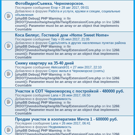
ФотоВидеоСъемка. Черноморское.
Последнее сообщение
Егор
«
28 авг 2017, 09:01
Добавлено в форуме
Работа и услуги, кружки и секции, социальные
объявления
[phpBB Debug] PHP Warning
: in file
[ROOT]/vendor/twig/twig/lib/Twig/Extension/Core.php
on line
1266
:
count(): Parameter must be an array or an object that implements
Countable
Коса Беляус. Гостевой дом «Home Sweet Home»
Последнее сообщение
Taty
«
05 июл 2017, 21:05
Добавлено в форуме
Сдать/снять в других населенных пунктах района
[phpBB Debug] PHP Warning
: in file
[ROOT]/vendor/twig/twig/lib/Twig/Extension/Core.php
on line
1266
:
count(): Parameter must be an array or an object that implements
Countable
Сниму квартиру на 35-40 дней
Последнее сообщение
Aleksandr01
«
27 июн 2017, 22:10
Добавлено в форуме
Спрос жилья в Черноморске (снять)
[phpBB Debug] PHP Warning
: in file
[ROOT]/vendor/twig/twig/lib/Twig/Extension/Core.php
on line
1266
:
count(): Parameter must be an array or an object that implements
Countable
Участок в СОТ Черноморсец с постройкой - 480000 руб.
Последнее сообщение
Lana
«
26 июн 2017, 06:50
Добавлено в форуме
Недвижимость
[phpBB Debug] PHP Warning
: in file
[ROOT]/vendor/twig/twig/lib/Twig/Extension/Core.php
on line
1266
:
count(): Parameter must be an array or an object that implements
Countable
Продам участок в кооперативе Мечта 1 - 600000 руб.
Последнее сообщение
Lana
«
26 июн 2017, 06:41
Добавлено в форуме
Недвижимость
[phpBB Debug] PHP Warning
: in file
[ROOT]/vendor/twig/twig/lib/Twig/Extension/Core.php
on line
1266
: