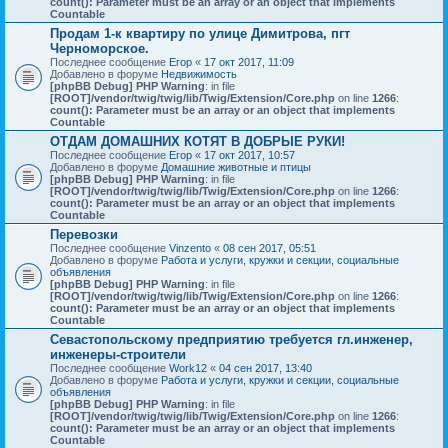
count(): Parameter must be an array or an object that implements
Countable
Продам 1-к квартиру по улице Димитрова, пгт
Черноморское.
Последнее сообщение
Егор
«
17 окт 2017, 11:09
Добавлено в форуме
Недвижимость
[phpBB Debug] PHP Warning
: in file
[ROOT]/vendor/twig/twig/lib/Twig/Extension/Core.php
on line
1266
:
count(): Parameter must be an array or an object that implements
Countable
ОТДАМ ДОМАШНИХ КОТЯТ В ДОБРЫЕ РУКИ!
Последнее сообщение
Егор
«
17 окт 2017, 10:57
Добавлено в форуме
Домашние животные и птицы
[phpBB Debug] PHP Warning
: in file
[ROOT]/vendor/twig/twig/lib/Twig/Extension/Core.php
on line
1266
:
count(): Parameter must be an array or an object that implements
Countable
Перевозки
Последнее сообщение
Vinzento
«
08 сен 2017, 05:51
Добавлено в форуме
Работа и услуги, кружки и секции, социальные
объявления
[phpBB Debug] PHP Warning
: in file
[ROOT]/vendor/twig/twig/lib/Twig/Extension/Core.php
on line
1266
:
count(): Parameter must be an array or an object that implements
Countable
Севастопольскому предприятию требуется гл.инженер,
инженеры-строители
Последнее сообщение
Work12
«
04 сен 2017, 13:40
Добавлено в форуме
Работа и услуги, кружки и секции, социальные
объявления
[phpBB Debug] PHP Warning
: in file
[ROOT]/vendor/twig/twig/lib/Twig/Extension/Core.php
on line
1266
:
count(): Parameter must be an array or an object that implements
Countable