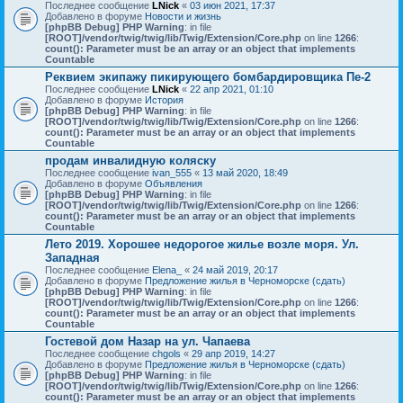
Последнее сообщение
LNick
«
03 июн 2021, 17:37
Добавлено в форуме
Новости и жизнь
[phpBB Debug] PHP Warning
: in file
[ROOT]/vendor/twig/twig/lib/Twig/Extension/Core.php
on line
1266
:
count(): Parameter must be an array or an object that implements
Countable
Реквием экипажу пикирующего бомбардировщика Пе-2
Последнее сообщение
LNick
«
22 апр 2021, 01:10
Добавлено в форуме
История
[phpBB Debug] PHP Warning
: in file
[ROOT]/vendor/twig/twig/lib/Twig/Extension/Core.php
on line
1266
:
count(): Parameter must be an array or an object that implements
Countable
продам инвалидную коляску
Последнее сообщение
ivan_555
«
13 май 2020, 18:49
Добавлено в форуме
Объявления
[phpBB Debug] PHP Warning
: in file
[ROOT]/vendor/twig/twig/lib/Twig/Extension/Core.php
on line
1266
:
count(): Parameter must be an array or an object that implements
Countable
Лето 2019. Хорошее недорогое жилье возле моря. Ул.
Западная
Последнее сообщение
Elena_
«
24 май 2019, 20:17
Добавлено в форуме
Предложение жилья в Черноморске (сдать)
[phpBB Debug] PHP Warning
: in file
[ROOT]/vendor/twig/twig/lib/Twig/Extension/Core.php
on line
1266
:
count(): Parameter must be an array or an object that implements
Countable
Гостевой дом Назар на ул. Чапаева
Последнее сообщение
chgols
«
29 апр 2019, 14:27
Добавлено в форуме
Предложение жилья в Черноморске (сдать)
[phpBB Debug] PHP Warning
: in file
[ROOT]/vendor/twig/twig/lib/Twig/Extension/Core.php
on line
1266
:
count(): Parameter must be an array or an object that implements