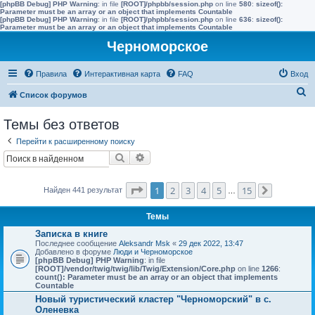
[phpBB Debug] PHP Warning
: in file
[ROOT]/phpbb/session.php
on line
580
:
sizeof():
Parameter must be an array or an object that implements Countable
[phpBB Debug] PHP Warning
: in file
[ROOT]/phpbb/session.php
on line
636
:
sizeof():
Parameter must be an array or an object that implements Countable
Черноморское
Правила
Интерактивная карта
FAQ
Вход
П
Список форумов
о
Темы без ответов
и
Перейти к расширенному поиску
с
Поиск
Расширенный поиск
к
Страница
1
из
15
1
2
3
4
5
15
Найден 441 результат
…
След.
Темы
Записка в книге
Последнее сообщение
Aleksandr Msk
«
29 дек 2022, 13:47
Добавлено в форуме
Люди и Черноморское
[phpBB Debug] PHP Warning
: in file
[ROOT]/vendor/twig/twig/lib/Twig/Extension/Core.php
on line
1266
:
count(): Parameter must be an array or an object that implements
Countable
Новый туристический кластер "Черноморский" в с.
Оленевка