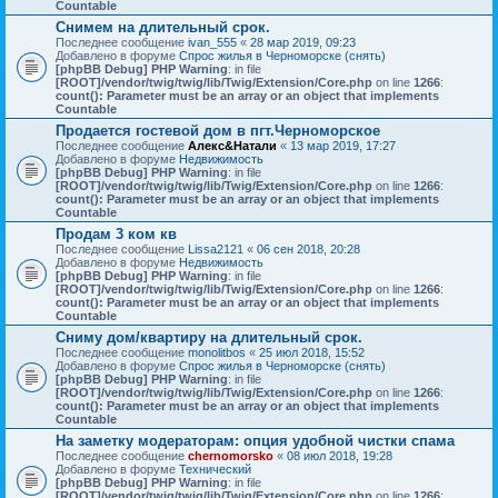
Countable
Снимем на длительный срок.
Последнее сообщение
ivan_555
«
28 мар 2019, 09:23
Добавлено в форуме
Спрос жилья в Черноморске (снять)
[phpBB Debug] PHP Warning
: in file
[ROOT]/vendor/twig/twig/lib/Twig/Extension/Core.php
on line
1266
:
count(): Parameter must be an array or an object that implements
Countable
Продается гостевой дом в пгт.Черноморское
Последнее сообщение
Алекс&Натали
«
13 мар 2019, 17:27
Добавлено в форуме
Недвижимость
[phpBB Debug] PHP Warning
: in file
[ROOT]/vendor/twig/twig/lib/Twig/Extension/Core.php
on line
1266
:
count(): Parameter must be an array or an object that implements
Countable
Продам 3 ком кв
Последнее сообщение
Lissa2121
«
06 сен 2018, 20:28
Добавлено в форуме
Недвижимость
[phpBB Debug] PHP Warning
: in file
[ROOT]/vendor/twig/twig/lib/Twig/Extension/Core.php
on line
1266
:
count(): Parameter must be an array or an object that implements
Countable
Сниму дом/квартиру на длительный срок.
Последнее сообщение
monolitbos
«
25 июл 2018, 15:52
Добавлено в форуме
Спрос жилья в Черноморске (снять)
[phpBB Debug] PHP Warning
: in file
[ROOT]/vendor/twig/twig/lib/Twig/Extension/Core.php
on line
1266
:
count(): Parameter must be an array or an object that implements
Countable
На заметку модераторам: опция удобной чистки спама
Последнее сообщение
chernomorsko
«
08 июл 2018, 19:28
Добавлено в форуме
Технический
[phpBB Debug] PHP Warning
: in file
[ROOT]/vendor/twig/twig/lib/Twig/Extension/Core.php
on line
1266
: