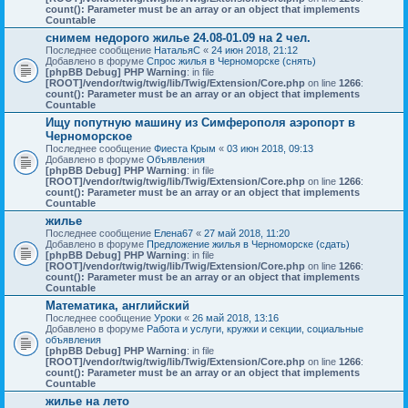
count(): Parameter must be an array or an object that implements
Countable
снимем недорого жилье 24.08-01.09 на 2 чел.
Последнее сообщение
НатальяС
«
24 июн 2018, 21:12
Добавлено в форуме
Спрос жилья в Черноморске (снять)
[phpBB Debug] PHP Warning
: in file
[ROOT]/vendor/twig/twig/lib/Twig/Extension/Core.php
on line
1266
:
count(): Parameter must be an array or an object that implements
Countable
Ищу попутную машину из Симферополя аэропорт в
Черноморское
Последнее сообщение
Фиеста Крым
«
03 июн 2018, 09:13
Добавлено в форуме
Объявления
[phpBB Debug] PHP Warning
: in file
[ROOT]/vendor/twig/twig/lib/Twig/Extension/Core.php
on line
1266
:
count(): Parameter must be an array or an object that implements
Countable
жилье
Последнее сообщение
Елена67
«
27 май 2018, 11:20
Добавлено в форуме
Предложение жилья в Черноморске (сдать)
[phpBB Debug] PHP Warning
: in file
[ROOT]/vendor/twig/twig/lib/Twig/Extension/Core.php
on line
1266
:
count(): Parameter must be an array or an object that implements
Countable
Математика, английский
Последнее сообщение
Уроки
«
26 май 2018, 13:16
Добавлено в форуме
Работа и услуги, кружки и секции, социальные
объявления
[phpBB Debug] PHP Warning
: in file
[ROOT]/vendor/twig/twig/lib/Twig/Extension/Core.php
on line
1266
:
count(): Parameter must be an array or an object that implements
Countable
жилье на лето