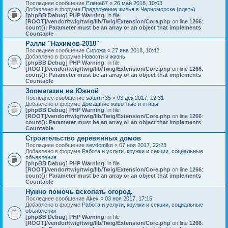
Последнее сообщение
Елена67
«
26 май 2018, 10:03
Добавлено в форуме
Предложение жилья в Черноморске (сдать)
[phpBB Debug] PHP Warning
: in file
[ROOT]/vendor/twig/twig/lib/Twig/Extension/Core.php
on line
1266
:
count(): Parameter must be an array or an object that implements
Countable
Ралли "Нахимов-2018"
Последнее сообщение
Сирожа
«
27 янв 2018, 10:42
Добавлено в форуме
Новости и жизнь
[phpBB Debug] PHP Warning
: in file
[ROOT]/vendor/twig/twig/lib/Twig/Extension/Core.php
on line
1266
:
count(): Parameter must be an array or an object that implements
Countable
Зоомагазин на Южной
Последнее сообщение
saturn735
«
03 дек 2017, 12:31
Добавлено в форуме
Домашние животные и птицы
[phpBB Debug] PHP Warning
: in file
[ROOT]/vendor/twig/twig/lib/Twig/Extension/Core.php
on line
1266
:
count(): Parameter must be an array or an object that implements
Countable
Строительство деревянных домов
Последнее сообщение
sevdomiko
«
07 ноя 2017, 22:23
Добавлено в форуме
Работа и услуги, кружки и секции, социальные
объявления
[phpBB Debug] PHP Warning
: in file
[ROOT]/vendor/twig/twig/lib/Twig/Extension/Core.php
on line
1266
:
count(): Parameter must be an array or an object that implements
Countable
Нужно помочь вскопать огород.
Последнее сообщение
Akex
«
03 ноя 2017, 17:15
Добавлено в форуме
Работа и услуги, кружки и секции, социальные
объявления
[phpBB Debug] PHP Warning
: in file
[ROOT]/vendor/twig/twig/lib/Twig/Extension/Core.php
on line
1266
: