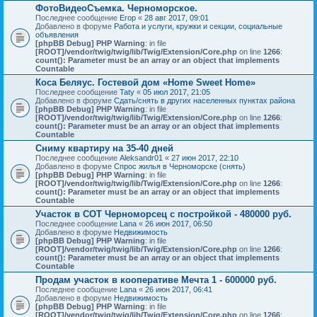
ФотоВидеоСъемка. Черноморское.
Последнее сообщение
Егор
«
28 авг 2017, 09:01
Добавлено в форуме
Работа и услуги, кружки и секции, социальные
объявления
[phpBB Debug] PHP Warning
: in file
[ROOT]/vendor/twig/twig/lib/Twig/Extension/Core.php
on line
1266
:
count(): Parameter must be an array or an object that implements
Countable
Коса Беляус. Гостевой дом «Home Sweet Home»
Последнее сообщение
Taty
«
05 июл 2017, 21:05
Добавлено в форуме
Сдать/снять в других населенных пунктах района
[phpBB Debug] PHP Warning
: in file
[ROOT]/vendor/twig/twig/lib/Twig/Extension/Core.php
on line
1266
:
count(): Parameter must be an array or an object that implements
Countable
Сниму квартиру на 35-40 дней
Последнее сообщение
Aleksandr01
«
27 июн 2017, 22:10
Добавлено в форуме
Спрос жилья в Черноморске (снять)
[phpBB Debug] PHP Warning
: in file
[ROOT]/vendor/twig/twig/lib/Twig/Extension/Core.php
on line
1266
:
count(): Parameter must be an array or an object that implements
Countable
Участок в СОТ Черноморсец с постройкой - 480000 руб.
Последнее сообщение
Lana
«
26 июн 2017, 06:50
Добавлено в форуме
Недвижимость
[phpBB Debug] PHP Warning
: in file
[ROOT]/vendor/twig/twig/lib/Twig/Extension/Core.php
on line
1266
:
count(): Parameter must be an array or an object that implements
Countable
Продам участок в кооперативе Мечта 1 - 600000 руб.
Последнее сообщение
Lana
«
26 июн 2017, 06:41
Добавлено в форуме
Недвижимость
[phpBB Debug] PHP Warning
: in file
[ROOT]/vendor/twig/twig/lib/Twig/Extension/Core.php
on line
1266
: