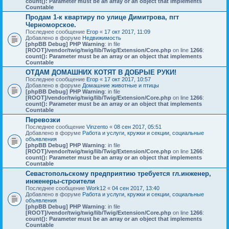
count(): Parameter must be an array or an object that implements
Countable
Продам 1-к квартиру по улице Димитрова, пгт
Черноморское.
Последнее сообщение
Егор
«
17 окт 2017, 11:09
Добавлено в форуме
Недвижимость
[phpBB Debug] PHP Warning
: in file
[ROOT]/vendor/twig/twig/lib/Twig/Extension/Core.php
on line
1266
:
count(): Parameter must be an array or an object that implements
Countable
ОТДАМ ДОМАШНИХ КОТЯТ В ДОБРЫЕ РУКИ!
Последнее сообщение
Егор
«
17 окт 2017, 10:57
Добавлено в форуме
Домашние животные и птицы
[phpBB Debug] PHP Warning
: in file
[ROOT]/vendor/twig/twig/lib/Twig/Extension/Core.php
on line
1266
:
count(): Parameter must be an array or an object that implements
Countable
Перевозки
Последнее сообщение
Vinzento
«
08 сен 2017, 05:51
Добавлено в форуме
Работа и услуги, кружки и секции, социальные
объявления
[phpBB Debug] PHP Warning
: in file
[ROOT]/vendor/twig/twig/lib/Twig/Extension/Core.php
on line
1266
:
count(): Parameter must be an array or an object that implements
Countable
Севастопольскому предприятию требуется гл.инженер,
инженеры-строители
Последнее сообщение
Work12
«
04 сен 2017, 13:40
Добавлено в форуме
Работа и услуги, кружки и секции, социальные
объявления
[phpBB Debug] PHP Warning
: in file
[ROOT]/vendor/twig/twig/lib/Twig/Extension/Core.php
on line
1266
:
count(): Parameter must be an array or an object that implements
Countable