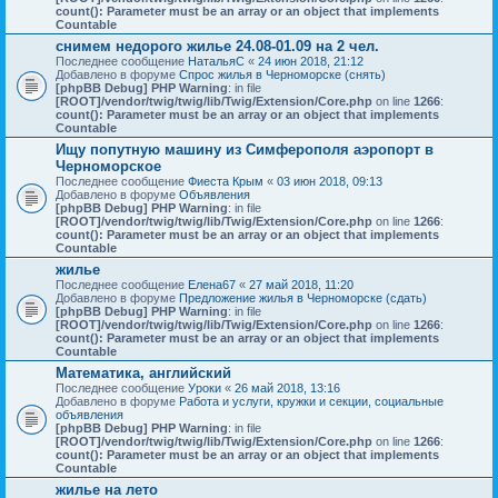
count(): Parameter must be an array or an object that implements
Countable
снимем недорого жилье 24.08-01.09 на 2 чел.
Последнее сообщение
НатальяС
«
24 июн 2018, 21:12
Добавлено в форуме
Спрос жилья в Черноморске (снять)
[phpBB Debug] PHP Warning
: in file
[ROOT]/vendor/twig/twig/lib/Twig/Extension/Core.php
on line
1266
:
count(): Parameter must be an array or an object that implements
Countable
Ищу попутную машину из Симферополя аэропорт в
Черноморское
Последнее сообщение
Фиеста Крым
«
03 июн 2018, 09:13
Добавлено в форуме
Объявления
[phpBB Debug] PHP Warning
: in file
[ROOT]/vendor/twig/twig/lib/Twig/Extension/Core.php
on line
1266
:
count(): Parameter must be an array or an object that implements
Countable
жилье
Последнее сообщение
Елена67
«
27 май 2018, 11:20
Добавлено в форуме
Предложение жилья в Черноморске (сдать)
[phpBB Debug] PHP Warning
: in file
[ROOT]/vendor/twig/twig/lib/Twig/Extension/Core.php
on line
1266
:
count(): Parameter must be an array or an object that implements
Countable
Математика, английский
Последнее сообщение
Уроки
«
26 май 2018, 13:16
Добавлено в форуме
Работа и услуги, кружки и секции, социальные
объявления
[phpBB Debug] PHP Warning
: in file
[ROOT]/vendor/twig/twig/lib/Twig/Extension/Core.php
on line
1266
:
count(): Parameter must be an array or an object that implements
Countable
жилье на лето