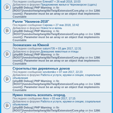
Последнее сообщение
Елена67
«
26 май 2018, 10:03
Добавлено в форуме
Предложение жилья в Черноморске (сдать)
[phpBB Debug] PHP Warning
: in file
[ROOT]/vendor/twig/twig/lib/Twig/Extension/Core.php
on line
1266
:
count(): Parameter must be an array or an object that implements
Countable
Ралли "Нахимов-2018"
Последнее сообщение
Сирожа
«
27 янв 2018, 10:42
Добавлено в форуме
Новости и жизнь
[phpBB Debug] PHP Warning
: in file
[ROOT]/vendor/twig/twig/lib/Twig/Extension/Core.php
on line
1266
:
count(): Parameter must be an array or an object that implements
Countable
Зоомагазин на Южной
Последнее сообщение
saturn735
«
03 дек 2017, 12:31
Добавлено в форуме
Домашние животные и птицы
[phpBB Debug] PHP Warning
: in file
[ROOT]/vendor/twig/twig/lib/Twig/Extension/Core.php
on line
1266
:
count(): Parameter must be an array or an object that implements
Countable
Строительство деревянных домов
Последнее сообщение
sevdomiko
«
07 ноя 2017, 22:23
Добавлено в форуме
Работа и услуги, кружки и секции, социальные
объявления
[phpBB Debug] PHP Warning
: in file
[ROOT]/vendor/twig/twig/lib/Twig/Extension/Core.php
on line
1266
:
count(): Parameter must be an array or an object that implements
Countable
Нужно помочь вскопать огород.
Последнее сообщение
Akex
«
03 ноя 2017, 17:15
Добавлено в форуме
Работа и услуги, кружки и секции, социальные
объявления
[phpBB Debug] PHP Warning
: in file
[ROOT]/vendor/twig/twig/lib/Twig/Extension/Core.php
on line
1266
: