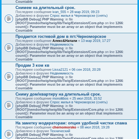
Countable
Снимем на длительный срок.
Последнее сообщение
ivan_555
«
28 мар 2019, 09:23
Добавлено в форуме
Спрос жилья в Черноморске (снять)
[phpBB Debug] PHP Warning
: in file
[ROOT]/vendor/twig/twig/lib/Twig/Extension/Core.php
on line
1266
:
count(): Parameter must be an array or an object that implements
Countable
Продается гостевой дом в пгт.Черноморское
Последнее сообщение
Алекс&Натали
«
13 мар 2019, 17:27
Добавлено в форуме
Недвижимость
[phpBB Debug] PHP Warning
: in file
[ROOT]/vendor/twig/twig/lib/Twig/Extension/Core.php
on line
1266
:
count(): Parameter must be an array or an object that implements
Countable
Продам 3 ком кв
Последнее сообщение
Lissa2121
«
06 сен 2018, 20:28
Добавлено в форуме
Недвижимость
[phpBB Debug] PHP Warning
: in file
[ROOT]/vendor/twig/twig/lib/Twig/Extension/Core.php
on line
1266
:
count(): Parameter must be an array or an object that implements
Countable
Сниму дом/квартиру на длительный срок.
Последнее сообщение
monolitbos
«
25 июл 2018, 15:52
Добавлено в форуме
Спрос жилья в Черноморске (снять)
[phpBB Debug] PHP Warning
: in file
[ROOT]/vendor/twig/twig/lib/Twig/Extension/Core.php
on line
1266
:
count(): Parameter must be an array or an object that implements
Countable
На заметку модераторам: опция удобной чистки спама
Последнее сообщение
chernomorsko
«
08 июл 2018, 19:28
Добавлено в форуме
Технический
[phpBB Debug] PHP Warning
: in file
[ROOT]/vendor/twig/twig/lib/Twig/Extension/Core.php
on line
1266
: