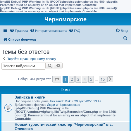
[phpBB Debug] PHP Warning
: in file
[ROOT]/phpbb/session.php
on line
580
:
sizeof():
Parameter must be an array or an object that implements Countable
[phpBB Debug] PHP Warning
: in file
[ROOT]/phpbb/session.php
on line
636
:
sizeof():
Parameter must be an array or an object that implements Countable
Черноморское
Правила
Интерактивная карта
FAQ
Вход
П
Список форумов
о
Темы без ответов
и
Перейти к расширенному поиску
с
Поиск
Расширенный поиск
к
Страница
1
из
15
1
2
3
4
5
15
Найден 441 результат
…
След.
Темы
Записка в книге
Последнее сообщение
Aleksandr Msk
«
29 дек 2022, 13:47
Добавлено в форуме
Люди и Черноморское
[phpBB Debug] PHP Warning
: in file
[ROOT]/vendor/twig/twig/lib/Twig/Extension/Core.php
on line
1266
:
count(): Parameter must be an array or an object that implements
Countable
Новый туристический кластер "Черноморский" в с.
Оленевка