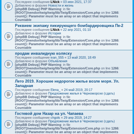
Последнее сообщение
LNick
«
03 июн 2021, 17:37
Добавлено в форуме
Новости и жизнь
[phpBB Debug] PHP Warning
: in file
[ROOT]/vendor/twig/twig/lib/Twig/Extension/Core.php
on line
1266
:
count(): Parameter must be an array or an object that implements
Countable
Реквием экипажу пикирующего бомбардировщика Пе-2
Последнее сообщение
LNick
«
22 апр 2021, 01:10
Добавлено в форуме
История
[phpBB Debug] PHP Warning
: in file
[ROOT]/vendor/twig/twig/lib/Twig/Extension/Core.php
on line
1266
:
count(): Parameter must be an array or an object that implements
Countable
продам инвалидную коляску
Последнее сообщение
ivan_555
«
13 май 2020, 18:49
Добавлено в форуме
Объявления
[phpBB Debug] PHP Warning
: in file
[ROOT]/vendor/twig/twig/lib/Twig/Extension/Core.php
on line
1266
:
count(): Parameter must be an array or an object that implements
Countable
Лето 2019. Хорошее недорогое жилье возле моря. Ул.
Западная
Последнее сообщение
Elena_
«
24 май 2019, 20:17
Добавлено в форуме
Предложение жилья в Черноморске (сдать)
[phpBB Debug] PHP Warning
: in file
[ROOT]/vendor/twig/twig/lib/Twig/Extension/Core.php
on line
1266
:
count(): Parameter must be an array or an object that implements
Countable
Гостевой дом Назар на ул. Чапаева
Последнее сообщение
chgols
«
29 апр 2019, 14:27
Добавлено в форуме
Предложение жилья в Черноморске (сдать)
[phpBB Debug] PHP Warning
: in file
[ROOT]/vendor/twig/twig/lib/Twig/Extension/Core.php
on line
1266
:
count(): Parameter must be an array or an object that implements