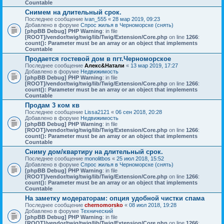
Countable
Снимем на длительный срок.
Последнее сообщение
ivan_555
«
28 мар 2019, 09:23
Добавлено в форуме
Спрос жилья в Черноморске (снять)
[phpBB Debug] PHP Warning
: in file
[ROOT]/vendor/twig/twig/lib/Twig/Extension/Core.php
on line
1266
:
count(): Parameter must be an array or an object that implements
Countable
Продается гостевой дом в пгт.Черноморское
Последнее сообщение
Алекс&Натали
«
13 мар 2019, 17:27
Добавлено в форуме
Недвижимость
[phpBB Debug] PHP Warning
: in file
[ROOT]/vendor/twig/twig/lib/Twig/Extension/Core.php
on line
1266
:
count(): Parameter must be an array or an object that implements
Countable
Продам 3 ком кв
Последнее сообщение
Lissa2121
«
06 сен 2018, 20:28
Добавлено в форуме
Недвижимость
[phpBB Debug] PHP Warning
: in file
[ROOT]/vendor/twig/twig/lib/Twig/Extension/Core.php
on line
1266
:
count(): Parameter must be an array or an object that implements
Countable
Сниму дом/квартиру на длительный срок.
Последнее сообщение
monolitbos
«
25 июл 2018, 15:52
Добавлено в форуме
Спрос жилья в Черноморске (снять)
[phpBB Debug] PHP Warning
: in file
[ROOT]/vendor/twig/twig/lib/Twig/Extension/Core.php
on line
1266
:
count(): Parameter must be an array or an object that implements
Countable
На заметку модераторам: опция удобной чистки спама
Последнее сообщение
chernomorsko
«
08 июл 2018, 19:28
Добавлено в форуме
Технический
[phpBB Debug] PHP Warning
: in file
[ROOT]/vendor/twig/twig/lib/Twig/Extension/Core.php
on line
1266
: