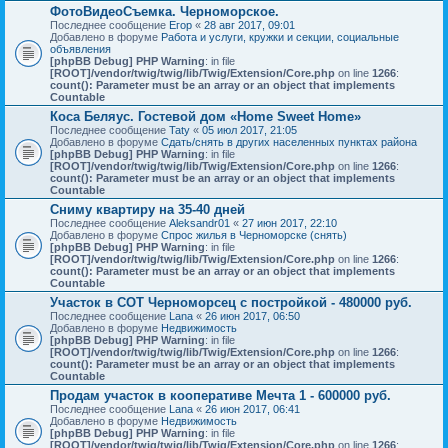
ФотоВидеоСъемка. Черноморское.
Последнее сообщение
Егор
«
28 авг 2017, 09:01
Добавлено в форуме
Работа и услуги, кружки и секции, социальные
объявления
[phpBB Debug] PHP Warning
: in file
[ROOT]/vendor/twig/twig/lib/Twig/Extension/Core.php
on line
1266
:
count(): Parameter must be an array or an object that implements
Countable
Коса Беляус. Гостевой дом «Home Sweet Home»
Последнее сообщение
Taty
«
05 июл 2017, 21:05
Добавлено в форуме
Сдать/снять в других населенных пунктах района
[phpBB Debug] PHP Warning
: in file
[ROOT]/vendor/twig/twig/lib/Twig/Extension/Core.php
on line
1266
:
count(): Parameter must be an array or an object that implements
Countable
Сниму квартиру на 35-40 дней
Последнее сообщение
Aleksandr01
«
27 июн 2017, 22:10
Добавлено в форуме
Спрос жилья в Черноморске (снять)
[phpBB Debug] PHP Warning
: in file
[ROOT]/vendor/twig/twig/lib/Twig/Extension/Core.php
on line
1266
:
count(): Parameter must be an array or an object that implements
Countable
Участок в СОТ Черноморсец с постройкой - 480000 руб.
Последнее сообщение
Lana
«
26 июн 2017, 06:50
Добавлено в форуме
Недвижимость
[phpBB Debug] PHP Warning
: in file
[ROOT]/vendor/twig/twig/lib/Twig/Extension/Core.php
on line
1266
:
count(): Parameter must be an array or an object that implements
Countable
Продам участок в кооперативе Мечта 1 - 600000 руб.
Последнее сообщение
Lana
«
26 июн 2017, 06:41
Добавлено в форуме
Недвижимость
[phpBB Debug] PHP Warning
: in file
[ROOT]/vendor/twig/twig/lib/Twig/Extension/Core.php
on line
1266
: