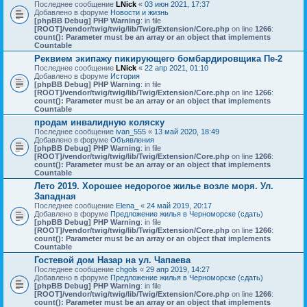
Последнее сообщение
LNick
«
03 июн 2021, 17:37
Добавлено в форуме
Новости и жизнь
[phpBB Debug] PHP Warning
: in file
[ROOT]/vendor/twig/twig/lib/Twig/Extension/Core.php
on line
1266
:
count(): Parameter must be an array or an object that implements
Countable
Реквием экипажу пикирующего бомбардировщика Пе-2
Последнее сообщение
LNick
«
22 апр 2021, 01:10
Добавлено в форуме
История
[phpBB Debug] PHP Warning
: in file
[ROOT]/vendor/twig/twig/lib/Twig/Extension/Core.php
on line
1266
:
count(): Parameter must be an array or an object that implements
Countable
продам инвалидную коляску
Последнее сообщение
ivan_555
«
13 май 2020, 18:49
Добавлено в форуме
Объявления
[phpBB Debug] PHP Warning
: in file
[ROOT]/vendor/twig/twig/lib/Twig/Extension/Core.php
on line
1266
:
count(): Parameter must be an array or an object that implements
Countable
Лето 2019. Хорошее недорогое жилье возле моря. Ул.
Западная
Последнее сообщение
Elena_
«
24 май 2019, 20:17
Добавлено в форуме
Предложение жилья в Черноморске (сдать)
[phpBB Debug] PHP Warning
: in file
[ROOT]/vendor/twig/twig/lib/Twig/Extension/Core.php
on line
1266
:
count(): Parameter must be an array or an object that implements
Countable
Гостевой дом Назар на ул. Чапаева
Последнее сообщение
chgols
«
29 апр 2019, 14:27
Добавлено в форуме
Предложение жилья в Черноморске (сдать)
[phpBB Debug] PHP Warning
: in file
[ROOT]/vendor/twig/twig/lib/Twig/Extension/Core.php
on line
1266
:
count(): Parameter must be an array or an object that implements