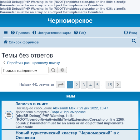
[phpBB Debug] PHP Warning
: in file
[ROOT]/phpbb/session.php
on line
580
:
sizeof():
Parameter must be an array or an object that implements Countable
[phpBB Debug] PHP Warning
: in file
[ROOT]/phpbb/session.php
on line
636
:
sizeof():
Parameter must be an array or an object that implements Countable
Черноморское
Правила
Интерактивная карта
FAQ
Вход
П
Список форумов
о
Темы без ответов
и
Перейти к расширенному поиску
с
Поиск
Расширенный поиск
к
Страница
1
из
15
1
2
3
4
5
15
Найден 441 результат
…
След.
Темы
Записка в книге
Последнее сообщение
Aleksandr Msk
«
29 дек 2022, 13:47
Добавлено в форуме
Люди и Черноморское
[phpBB Debug] PHP Warning
: in file
[ROOT]/vendor/twig/twig/lib/Twig/Extension/Core.php
on line
1266
:
count(): Parameter must be an array or an object that implements
Countable
Новый туристический кластер "Черноморский" в с.
Оленевка