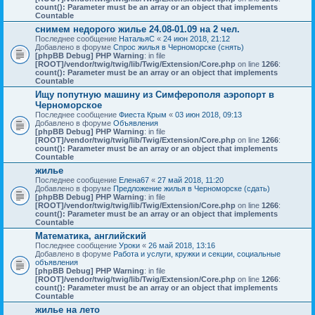
count(): Parameter must be an array or an object that implements
Countable
снимем недорого жилье 24.08-01.09 на 2 чел.
Последнее сообщение
НатальяС
«
24 июн 2018, 21:12
Добавлено в форуме
Спрос жилья в Черноморске (снять)
[phpBB Debug] PHP Warning
: in file
[ROOT]/vendor/twig/twig/lib/Twig/Extension/Core.php
on line
1266
:
count(): Parameter must be an array or an object that implements
Countable
Ищу попутную машину из Симферополя аэропорт в
Черноморское
Последнее сообщение
Фиеста Крым
«
03 июн 2018, 09:13
Добавлено в форуме
Объявления
[phpBB Debug] PHP Warning
: in file
[ROOT]/vendor/twig/twig/lib/Twig/Extension/Core.php
on line
1266
:
count(): Parameter must be an array or an object that implements
Countable
жилье
Последнее сообщение
Елена67
«
27 май 2018, 11:20
Добавлено в форуме
Предложение жилья в Черноморске (сдать)
[phpBB Debug] PHP Warning
: in file
[ROOT]/vendor/twig/twig/lib/Twig/Extension/Core.php
on line
1266
:
count(): Parameter must be an array or an object that implements
Countable
Математика, английский
Последнее сообщение
Уроки
«
26 май 2018, 13:16
Добавлено в форуме
Работа и услуги, кружки и секции, социальные
объявления
[phpBB Debug] PHP Warning
: in file
[ROOT]/vendor/twig/twig/lib/Twig/Extension/Core.php
on line
1266
:
count(): Parameter must be an array or an object that implements
Countable
жилье на лето