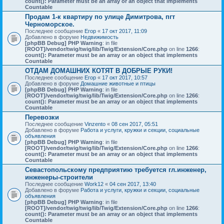
count(): Parameter must be an array or an object that implements
Countable
Продам 1-к квартиру по улице Димитрова, пгт
Черноморское.
Последнее сообщение
Егор
«
17 окт 2017, 11:09
Добавлено в форуме
Недвижимость
[phpBB Debug] PHP Warning
: in file
[ROOT]/vendor/twig/twig/lib/Twig/Extension/Core.php
on line
1266
:
count(): Parameter must be an array or an object that implements
Countable
ОТДАМ ДОМАШНИХ КОТЯТ В ДОБРЫЕ РУКИ!
Последнее сообщение
Егор
«
17 окт 2017, 10:57
Добавлено в форуме
Домашние животные и птицы
[phpBB Debug] PHP Warning
: in file
[ROOT]/vendor/twig/twig/lib/Twig/Extension/Core.php
on line
1266
:
count(): Parameter must be an array or an object that implements
Countable
Перевозки
Последнее сообщение
Vinzento
«
08 сен 2017, 05:51
Добавлено в форуме
Работа и услуги, кружки и секции, социальные
объявления
[phpBB Debug] PHP Warning
: in file
[ROOT]/vendor/twig/twig/lib/Twig/Extension/Core.php
on line
1266
:
count(): Parameter must be an array or an object that implements
Countable
Севастопольскому предприятию требуется гл.инженер,
инженеры-строители
Последнее сообщение
Work12
«
04 сен 2017, 13:40
Добавлено в форуме
Работа и услуги, кружки и секции, социальные
объявления
[phpBB Debug] PHP Warning
: in file
[ROOT]/vendor/twig/twig/lib/Twig/Extension/Core.php
on line
1266
:
count(): Parameter must be an array or an object that implements
Countable