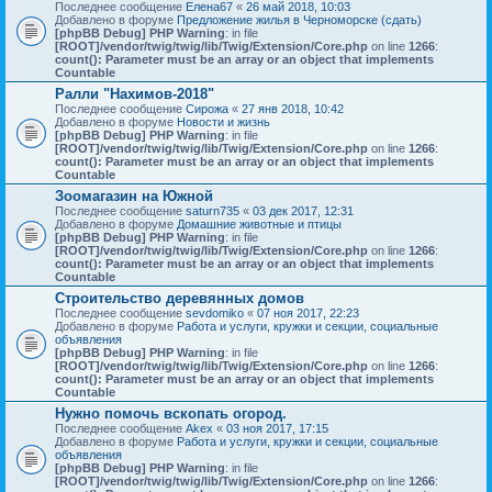
Последнее сообщение
Елена67
«
26 май 2018, 10:03
Добавлено в форуме
Предложение жилья в Черноморске (сдать)
[phpBB Debug] PHP Warning
: in file
[ROOT]/vendor/twig/twig/lib/Twig/Extension/Core.php
on line
1266
:
count(): Parameter must be an array or an object that implements
Countable
Ралли "Нахимов-2018"
Последнее сообщение
Сирожа
«
27 янв 2018, 10:42
Добавлено в форуме
Новости и жизнь
[phpBB Debug] PHP Warning
: in file
[ROOT]/vendor/twig/twig/lib/Twig/Extension/Core.php
on line
1266
:
count(): Parameter must be an array or an object that implements
Countable
Зоомагазин на Южной
Последнее сообщение
saturn735
«
03 дек 2017, 12:31
Добавлено в форуме
Домашние животные и птицы
[phpBB Debug] PHP Warning
: in file
[ROOT]/vendor/twig/twig/lib/Twig/Extension/Core.php
on line
1266
:
count(): Parameter must be an array or an object that implements
Countable
Строительство деревянных домов
Последнее сообщение
sevdomiko
«
07 ноя 2017, 22:23
Добавлено в форуме
Работа и услуги, кружки и секции, социальные
объявления
[phpBB Debug] PHP Warning
: in file
[ROOT]/vendor/twig/twig/lib/Twig/Extension/Core.php
on line
1266
:
count(): Parameter must be an array or an object that implements
Countable
Нужно помочь вскопать огород.
Последнее сообщение
Akex
«
03 ноя 2017, 17:15
Добавлено в форуме
Работа и услуги, кружки и секции, социальные
объявления
[phpBB Debug] PHP Warning
: in file
[ROOT]/vendor/twig/twig/lib/Twig/Extension/Core.php
on line
1266
: