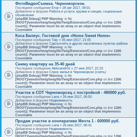
ФотоВидеоСъемка. Черноморское.
Последнее сообщение
Егор
«
28 авг 2017, 09:01
Добавлено в форуме
Работа и услуги, кружки и секции, социальные
объявления
[phpBB Debug] PHP Warning
: in file
[ROOT]/vendor/twig/twig/lib/Twig/Extension/Core.php
on line
1266
:
count(): Parameter must be an array or an object that implements
Countable
Коса Беляус. Гостевой дом «Home Sweet Home»
Последнее сообщение
Taty
«
05 июл 2017, 21:05
Добавлено в форуме
Сдать/снять в других населенных пунктах района
[phpBB Debug] PHP Warning
: in file
[ROOT]/vendor/twig/twig/lib/Twig/Extension/Core.php
on line
1266
:
count(): Parameter must be an array or an object that implements
Countable
Сниму квартиру на 35-40 дней
Последнее сообщение
Aleksandr01
«
27 июн 2017, 22:10
Добавлено в форуме
Спрос жилья в Черноморске (снять)
[phpBB Debug] PHP Warning
: in file
[ROOT]/vendor/twig/twig/lib/Twig/Extension/Core.php
on line
1266
:
count(): Parameter must be an array or an object that implements
Countable
Участок в СОТ Черноморсец с постройкой - 480000 руб.
Последнее сообщение
Lana
«
26 июн 2017, 06:50
Добавлено в форуме
Недвижимость
[phpBB Debug] PHP Warning
: in file
[ROOT]/vendor/twig/twig/lib/Twig/Extension/Core.php
on line
1266
:
count(): Parameter must be an array or an object that implements
Countable
Продам участок в кооперативе Мечта 1 - 600000 руб.
Последнее сообщение
Lana
«
26 июн 2017, 06:41
Добавлено в форуме
Недвижимость
[phpBB Debug] PHP Warning
: in file
[ROOT]/vendor/twig/twig/lib/Twig/Extension/Core.php
on line
1266
: