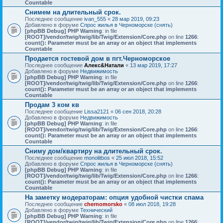
Countable
Снимем на длительный срок.
Последнее сообщение
ivan_555
«
28 мар 2019, 09:23
Добавлено в форуме
Спрос жилья в Черноморске (снять)
[phpBB Debug] PHP Warning
: in file
[ROOT]/vendor/twig/twig/lib/Twig/Extension/Core.php
on line
1266
:
count(): Parameter must be an array or an object that implements
Countable
Продается гостевой дом в пгт.Черноморское
Последнее сообщение
Алекс&Натали
«
13 мар 2019, 17:27
Добавлено в форуме
Недвижимость
[phpBB Debug] PHP Warning
: in file
[ROOT]/vendor/twig/twig/lib/Twig/Extension/Core.php
on line
1266
:
count(): Parameter must be an array or an object that implements
Countable
Продам 3 ком кв
Последнее сообщение
Lissa2121
«
06 сен 2018, 20:28
Добавлено в форуме
Недвижимость
[phpBB Debug] PHP Warning
: in file
[ROOT]/vendor/twig/twig/lib/Twig/Extension/Core.php
on line
1266
:
count(): Parameter must be an array or an object that implements
Countable
Сниму дом/квартиру на длительный срок.
Последнее сообщение
monolitbos
«
25 июл 2018, 15:52
Добавлено в форуме
Спрос жилья в Черноморске (снять)
[phpBB Debug] PHP Warning
: in file
[ROOT]/vendor/twig/twig/lib/Twig/Extension/Core.php
on line
1266
:
count(): Parameter must be an array or an object that implements
Countable
На заметку модераторам: опция удобной чистки спама
Последнее сообщение
chernomorsko
«
08 июл 2018, 19:28
Добавлено в форуме
Технический
[phpBB Debug] PHP Warning
: in file
[ROOT]/vendor/twig/twig/lib/Twig/Extension/Core.php
on line
1266
: