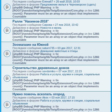
Последнее сообщение
Елена67
«
26 май 2018, 10:03
Добавлено в форуме
Предложение жилья в Черноморске (сдать)
[phpBB Debug] PHP Warning
: in file
[ROOT]/vendor/twig/twig/lib/Twig/Extension/Core.php
on line
1266
:
count(): Parameter must be an array or an object that implements
Countable
Ралли "Нахимов-2018"
Последнее сообщение
Сирожа
«
27 янв 2018, 10:42
Добавлено в форуме
Новости и жизнь
[phpBB Debug] PHP Warning
: in file
[ROOT]/vendor/twig/twig/lib/Twig/Extension/Core.php
on line
1266
:
count(): Parameter must be an array or an object that implements
Countable
Зоомагазин на Южной
Последнее сообщение
saturn735
«
03 дек 2017, 12:31
Добавлено в форуме
Домашние животные и птицы
[phpBB Debug] PHP Warning
: in file
[ROOT]/vendor/twig/twig/lib/Twig/Extension/Core.php
on line
1266
:
count(): Parameter must be an array or an object that implements
Countable
Строительство деревянных домов
Последнее сообщение
sevdomiko
«
07 ноя 2017, 22:23
Добавлено в форуме
Работа и услуги, кружки и секции, социальные
объявления
[phpBB Debug] PHP Warning
: in file
[ROOT]/vendor/twig/twig/lib/Twig/Extension/Core.php
on line
1266
:
count(): Parameter must be an array or an object that implements
Countable
Нужно помочь вскопать огород.
Последнее сообщение
Akex
«
03 ноя 2017, 17:15
Добавлено в форуме
Работа и услуги, кружки и секции, социальные
объявления
[phpBB Debug] PHP Warning
: in file
[ROOT]/vendor/twig/twig/lib/Twig/Extension/Core.php
on line
1266
: