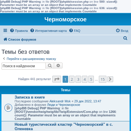
[phpBB Debug] PHP Warning
: in file
[ROOT]/phpbb/session.php
on line
580
:
sizeof():
Parameter must be an array or an object that implements Countable
[phpBB Debug] PHP Warning
: in file
[ROOT]/phpbb/session.php
on line
636
:
sizeof():
Parameter must be an array or an object that implements Countable
Черноморское
Правила
Интерактивная карта
FAQ
Вход
П
Список форумов
о
Темы без ответов
и
Перейти к расширенному поиску
с
Поиск
Расширенный поиск
к
Страница
1
из
15
1
2
3
4
5
15
Найден 441 результат
…
След.
Темы
Записка в книге
Последнее сообщение
Aleksandr Msk
«
29 дек 2022, 13:47
Добавлено в форуме
Люди и Черноморское
[phpBB Debug] PHP Warning
: in file
[ROOT]/vendor/twig/twig/lib/Twig/Extension/Core.php
on line
1266
:
count(): Parameter must be an array or an object that implements
Countable
Новый туристический кластер "Черноморский" в с.
Оленевка