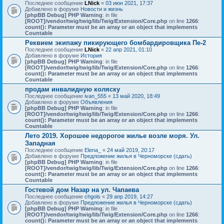
Последнее сообщение
LNick
«
03 июн 2021, 17:37
Добавлено в форуме
Новости и жизнь
[phpBB Debug] PHP Warning
: in file
[ROOT]/vendor/twig/twig/lib/Twig/Extension/Core.php
on line
1266
:
count(): Parameter must be an array or an object that implements
Countable
Реквием экипажу пикирующего бомбардировщика Пе-2
Последнее сообщение
LNick
«
22 апр 2021, 01:10
Добавлено в форуме
История
[phpBB Debug] PHP Warning
: in file
[ROOT]/vendor/twig/twig/lib/Twig/Extension/Core.php
on line
1266
:
count(): Parameter must be an array or an object that implements
Countable
продам инвалидную коляску
Последнее сообщение
ivan_555
«
13 май 2020, 18:49
Добавлено в форуме
Объявления
[phpBB Debug] PHP Warning
: in file
[ROOT]/vendor/twig/twig/lib/Twig/Extension/Core.php
on line
1266
:
count(): Parameter must be an array or an object that implements
Countable
Лето 2019. Хорошее недорогое жилье возле моря. Ул.
Западная
Последнее сообщение
Elena_
«
24 май 2019, 20:17
Добавлено в форуме
Предложение жилья в Черноморске (сдать)
[phpBB Debug] PHP Warning
: in file
[ROOT]/vendor/twig/twig/lib/Twig/Extension/Core.php
on line
1266
:
count(): Parameter must be an array or an object that implements
Countable
Гостевой дом Назар на ул. Чапаева
Последнее сообщение
chgols
«
29 апр 2019, 14:27
Добавлено в форуме
Предложение жилья в Черноморске (сдать)
[phpBB Debug] PHP Warning
: in file
[ROOT]/vendor/twig/twig/lib/Twig/Extension/Core.php
on line
1266
:
count(): Parameter must be an array or an object that implements