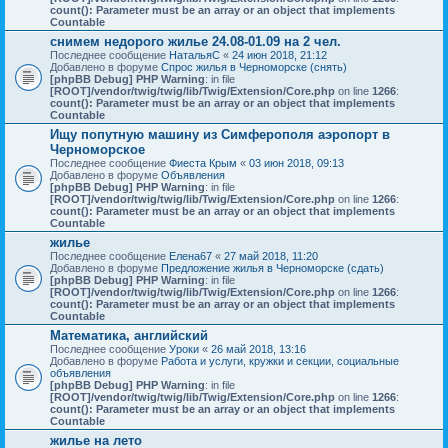
count(): Parameter must be an array or an object that implements
Countable
снимем недорого жилье 24.08-01.09 на 2 чел.
Последнее сообщение
НатальяС
«
24 июн 2018, 21:12
Добавлено в форуме
Спрос жилья в Черноморске (снять)
[phpBB Debug] PHP Warning
: in file
[ROOT]/vendor/twig/twig/lib/Twig/Extension/Core.php
on line
1266
:
count(): Parameter must be an array or an object that implements
Countable
Ищу попутную машину из Симферополя аэропорт в
Черноморское
Последнее сообщение
Фиеста Крым
«
03 июн 2018, 09:13
Добавлено в форуме
Объявления
[phpBB Debug] PHP Warning
: in file
[ROOT]/vendor/twig/twig/lib/Twig/Extension/Core.php
on line
1266
:
count(): Parameter must be an array or an object that implements
Countable
жилье
Последнее сообщение
Елена67
«
27 май 2018, 11:20
Добавлено в форуме
Предложение жилья в Черноморске (сдать)
[phpBB Debug] PHP Warning
: in file
[ROOT]/vendor/twig/twig/lib/Twig/Extension/Core.php
on line
1266
:
count(): Parameter must be an array or an object that implements
Countable
Математика, английский
Последнее сообщение
Уроки
«
26 май 2018, 13:16
Добавлено в форуме
Работа и услуги, кружки и секции, социальные
объявления
[phpBB Debug] PHP Warning
: in file
[ROOT]/vendor/twig/twig/lib/Twig/Extension/Core.php
on line
1266
:
count(): Parameter must be an array or an object that implements
Countable
жилье на лето