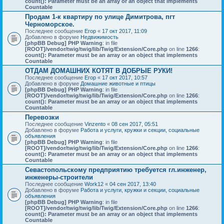
count(): Parameter must be an array or an object that implements
Countable
Продам 1-к квартиру по улице Димитрова, пгт
Черноморское.
Последнее сообщение
Егор
«
17 окт 2017, 11:09
Добавлено в форуме
Недвижимость
[phpBB Debug] PHP Warning
: in file
[ROOT]/vendor/twig/twig/lib/Twig/Extension/Core.php
on line
1266
:
count(): Parameter must be an array or an object that implements
Countable
ОТДАМ ДОМАШНИХ КОТЯТ В ДОБРЫЕ РУКИ!
Последнее сообщение
Егор
«
17 окт 2017, 10:57
Добавлено в форуме
Домашние животные и птицы
[phpBB Debug] PHP Warning
: in file
[ROOT]/vendor/twig/twig/lib/Twig/Extension/Core.php
on line
1266
:
count(): Parameter must be an array or an object that implements
Countable
Перевозки
Последнее сообщение
Vinzento
«
08 сен 2017, 05:51
Добавлено в форуме
Работа и услуги, кружки и секции, социальные
объявления
[phpBB Debug] PHP Warning
: in file
[ROOT]/vendor/twig/twig/lib/Twig/Extension/Core.php
on line
1266
:
count(): Parameter must be an array or an object that implements
Countable
Севастопольскому предприятию требуется гл.инженер,
инженеры-строители
Последнее сообщение
Work12
«
04 сен 2017, 13:40
Добавлено в форуме
Работа и услуги, кружки и секции, социальные
объявления
[phpBB Debug] PHP Warning
: in file
[ROOT]/vendor/twig/twig/lib/Twig/Extension/Core.php
on line
1266
:
count(): Parameter must be an array or an object that implements
Countable