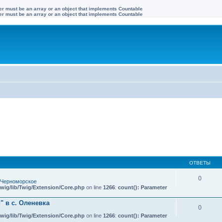
ter must be an array or an object that implements Countable
ter must be an array or an object that implements Countable
ОТВЕТЫ
0
 Черноморское
wig/lib/Twig/Extension/Core.php
on line
1266
:
count(): Parameter
 в с. Оленевка
0
wig/lib/Twig/Extension/Core.php
on line
1266
:
count(): Parameter