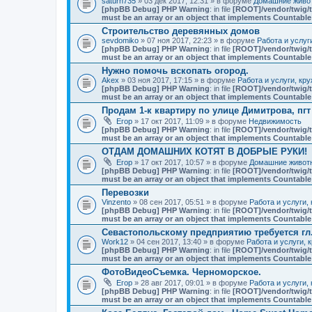
saturn735
» 03 дек 2017, 12:31 » в форуме
Домашние живот
[phpBB Debug] PHP Warning
: in file
[ROOT]/vendor/twig/t
must be an array or an object that implements Countable
Строительство деревянных домов
sevdomiko
» 07 ноя 2017, 22:23 » в форуме
Работа и услуг
[phpBB Debug] PHP Warning
: in file
[ROOT]/vendor/twig/t
must be an array or an object that implements Countable
Нужно помочь вскопать огород.
Akex
» 03 ноя 2017, 17:15 » в форуме
Работа и услуги, кр
[phpBB Debug] PHP Warning
: in file
[ROOT]/vendor/twig/t
must be an array or an object that implements Countable
Продам 1-к квартиру по улице Димитрова, пг
Егор
» 17 окт 2017, 11:09 » в форуме
Недвижимость
[phpBB Debug] PHP Warning
: in file
[ROOT]/vendor/twig/t
must be an array or an object that implements Countable
ОТДАМ ДОМАШНИХ КОТЯТ В ДОБРЫЕ РУКИ!
Егор
» 17 окт 2017, 10:57 » в форуме
Домашние животн
[phpBB Debug] PHP Warning
: in file
[ROOT]/vendor/twig/t
must be an array or an object that implements Countable
Перевозки
Vinzento
» 08 сен 2017, 05:51 » в форуме
Работа и услуги,
[phpBB Debug] PHP Warning
: in file
[ROOT]/vendor/twig/t
must be an array or an object that implements Countable
Севастопольскому предприятию требуется гл
Work12
» 04 сен 2017, 13:40 » в форуме
Работа и услуги, 
[phpBB Debug] PHP Warning
: in file
[ROOT]/vendor/twig/t
must be an array or an object that implements Countable
ФотоВидеоСъемка. Черноморское.
Егор
» 28 авг 2017, 09:01 » в форуме
Работа и услуги,
[phpBB Debug] PHP Warning
: in file
[ROOT]/vendor/twig/t
must be an array or an object that implements Countable