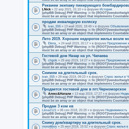
Реквием экипажу пикирующего бомбардировщ
LNick
» 22 апр 2021, 01:10 » в форуме
История
[phpBB Debug] PHP Warning
: in file
[ROOT]/vendor/twig/t
must be an array or an object that implements Countable
продам инвалидную коляску
ivan_555
» 13 май 2020, 18:49 » в форуме
Объявления
[phpBB Debug] PHP Warning
: in file
[ROOT]/vendor/twig/t
must be an array or an object that implements Countable
Лето 2019. Хорошее недорогое жилье возле мо
Elena_
» 24 май 2019, 20:17 » в форуме
Предложение ж
[phpBB Debug] PHP Warning
: in file
[ROOT]/vendor/twig/t
must be an array or an object that implements Countable
Гостевой дом Назар на ул. Чапаева
chgols
» 29 апр 2019, 14:27 » в форуме
Предложение ж
[phpBB Debug] PHP Warning
: in file
[ROOT]/vendor/twig/t
must be an array or an object that implements Countable
Снимем на длительный срок.
ivan_555
» 28 мар 2019, 09:23 » в форуме
Спрос жилья в Ч
[phpBB Debug] PHP Warning
: in file
[ROOT]/vendor/twig/t
must be an array or an object that implements Countable
Продается гостевой дом в пгт.Черноморское
Алекс&Натали
» 13 мар 2019, 17:27 » в форуме
Недв
[phpBB Debug] PHP Warning
: in file
[ROOT]/vendor/twig/t
must be an array or an object that implements Countable
Продам 3 ком кв
Lissa2121
» 06 сен 2018, 20:28 » в форуме
Недвижимость
[phpBB Debug] PHP Warning
: in file
[ROOT]/vendor/twig/t
must be an array or an object that implements Countable
Сниму дом/квартиру на длительный срок.
monolitbos
» 25 июл 2018, 15:52 » в форуме
Спрос жилья в