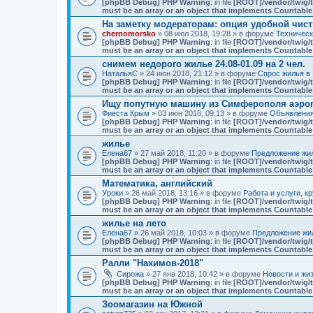
[phpBB Debug] PHP Warning
: in file
[ROOT]/vendor/twig/t
must be an array or an object that implements Countable
На заметку модераторам: опция удобной чист
chernomorsko
» 08 июл 2018, 19:28 » в форуме
Техничес
[phpBB Debug] PHP Warning
: in file
[ROOT]/vendor/twig/t
must be an array or an object that implements Countable
снимем недорого жилье 24.08-01.09 на 2 чел.
НатальяС
» 24 июн 2018, 21:12 » в форуме
Спрос жилья в 
[phpBB Debug] PHP Warning
: in file
[ROOT]/vendor/twig/t
must be an array or an object that implements Countable
Ищу попутную машину из Симферополя аэро
Фиеста Крым
» 03 июн 2018, 09:13 » в форуме
Объявлени
[phpBB Debug] PHP Warning
: in file
[ROOT]/vendor/twig/t
must be an array or an object that implements Countable
жилье
Елена67
» 27 май 2018, 11:20 » в форуме
Предложение жил
[phpBB Debug] PHP Warning
: in file
[ROOT]/vendor/twig/t
must be an array or an object that implements Countable
Математика, английский
Уроки
» 26 май 2018, 13:16 » в форуме
Работа и услуги, к
[phpBB Debug] PHP Warning
: in file
[ROOT]/vendor/twig/t
must be an array or an object that implements Countable
жилье на лето
Елена67
» 26 май 2018, 10:03 » в форуме
Предложение жил
[phpBB Debug] PHP Warning
: in file
[ROOT]/vendor/twig/t
must be an array or an object that implements Countable
Ралли "Нахимов-2018"
Сирожа
» 27 янв 2018, 10:42 » в форуме
Новости и жи
[phpBB Debug] PHP Warning
: in file
[ROOT]/vendor/twig/t
must be an array or an object that implements Countable
Зоомагазин на Южной