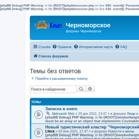
[phpBB Debug] PHP Warning
: in file
[ROOT]/phpbb/session.php
on line
580
:
sizeof(): Parame
[phpBB Debug] PHP Warning
: in file
[ROOT]/phpbb/session.php
on line
636
:
sizeof(): Parame
Черноморское
форумы Черноморска
Ссылки
Правила
Интерактивная карта
FAQ
Список форумов
Темы без ответов
Перейти к расширенному поиску
Поиск
Расширенный поиск
ТЕМЫ
Записка в книге
Aleksandr Msk
» 29 дек 2022, 13:47 » в форуме
Люди и
[phpBB Debug] PHP Warning
: in file
[ROOT]/vendor/twig/t
must be an array or an object that implements Countable
Новый туристический кластер "Черноморский"
LNick
» 03 июн 2021, 17:37 » в форуме
Новости и жизнь
[phpBB Debug] PHP Warning
: in file
[ROOT]/vendor/twig/t
must be an array or an object that implements Countable