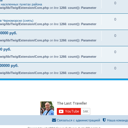
e»
0
х населенных пунктах района
wig/lib/Twig/Extension/Core.php
on line
1266
:
count(): Parameter
0
в Черноморске (снять)
wig/lib/Twig/Extension/Core.php
on line
1266
:
count(): Parameter
0000 руб.
0
wig/lib/Twig/Extension/Core.php
on line
1266
:
count(): Parameter
0 руб.
0
wig/lib/Twig/Extension/Core.php
on line
1266
:
count(): Parameter
00000 руб.
0
wig/lib/Twig/Extension/Core.php
on line
1266
:
count(): Parameter
Связаться с администрацией
Наша команд