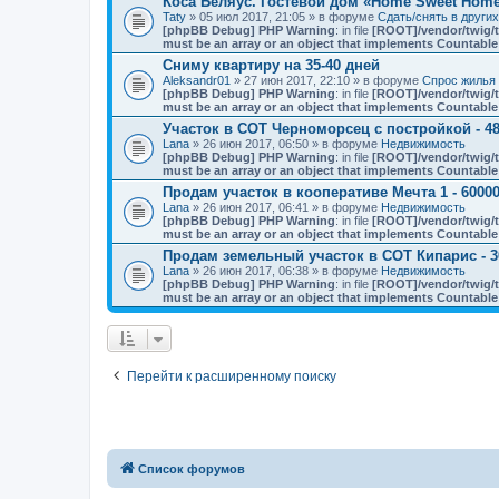
Коса Беляус. Гостевой дом «Home Sweet Hom
Taty
» 05 июл 2017, 21:05 » в форуме
Сдать/снять в други
[phpBB Debug] PHP Warning
: in file
[ROOT]/vendor/twig/t
must be an array or an object that implements Countable
Сниму квартиру на 35-40 дней
Aleksandr01
» 27 июн 2017, 22:10 » в форуме
Спрос жилья 
[phpBB Debug] PHP Warning
: in file
[ROOT]/vendor/twig/t
must be an array or an object that implements Countable
Участок в СОТ Черноморсец с постройкой - 48
Lana
» 26 июн 2017, 06:50 » в форуме
Недвижимость
[phpBB Debug] PHP Warning
: in file
[ROOT]/vendor/twig/t
must be an array or an object that implements Countable
Продам участок в кооперативе Мечта 1 - 60000
Lana
» 26 июн 2017, 06:41 » в форуме
Недвижимость
[phpBB Debug] PHP Warning
: in file
[ROOT]/vendor/twig/t
must be an array or an object that implements Countable
Продам земельный участок в СОТ Кипарис - 3
Lana
» 26 июн 2017, 06:38 » в форуме
Недвижимость
[phpBB Debug] PHP Warning
: in file
[ROOT]/vendor/twig/t
must be an array or an object that implements Countable
Перейти к расширенному поиску
Список форумов