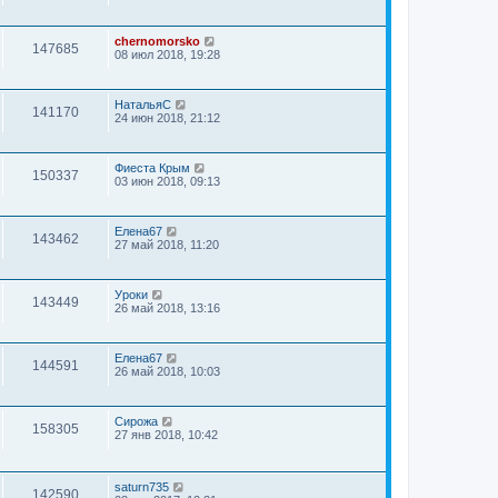
chernomorsko
147685
08 июл 2018, 19:28
НатальяС
141170
24 июн 2018, 21:12
Фиеста Крым
150337
03 июн 2018, 09:13
Елена67
143462
27 май 2018, 11:20
Уроки
143449
26 май 2018, 13:16
Елена67
144591
26 май 2018, 10:03
Сирожа
158305
27 янв 2018, 10:42
saturn735
142590