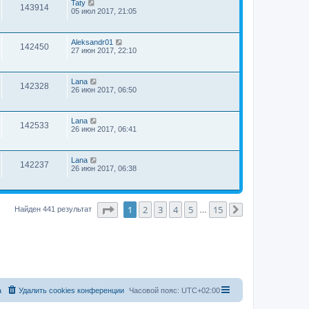
Taty
143914
05 июл 2017, 21:05
Aleksandr01
142450
27 июн 2017, 22:10
Lana
142328
26 июн 2017, 06:50
Lana
142533
26 июн 2017, 06:41
Lana
142237
26 июн 2017, 06:38
Страница
1
из
15
1
2
3
4
5
15
Найден 441 результат
…
След.
а
Удалить cookies конференции
Часовой пояс:
UTC+02:00