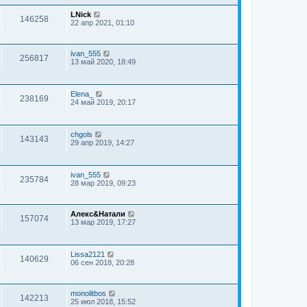
LNick
146258
22 апр 2021, 01:10
ivan_555
256817
13 май 2020, 18:49
Elena_
238169
24 май 2019, 20:17
chgols
143143
29 апр 2019, 14:27
ivan_555
235784
28 мар 2019, 09:23
Алекс&Натали
157074
13 мар 2019, 17:27
Lissa2121
140629
06 сен 2018, 20:28
monolitbos
142213
25 июл 2018, 15:52