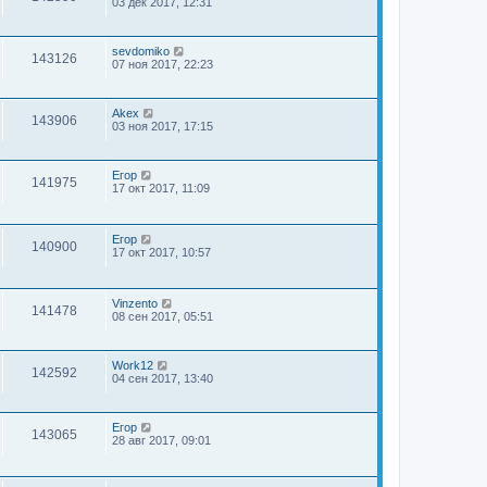
03 дек 2017, 12:31
sevdomiko
143126
07 ноя 2017, 22:23
Akex
143906
03 ноя 2017, 17:15
Егор
141975
17 окт 2017, 11:09
Егор
140900
17 окт 2017, 10:57
Vinzento
141478
08 сен 2017, 05:51
Work12
142592
04 сен 2017, 13:40
Егор
143065
28 авг 2017, 09:01