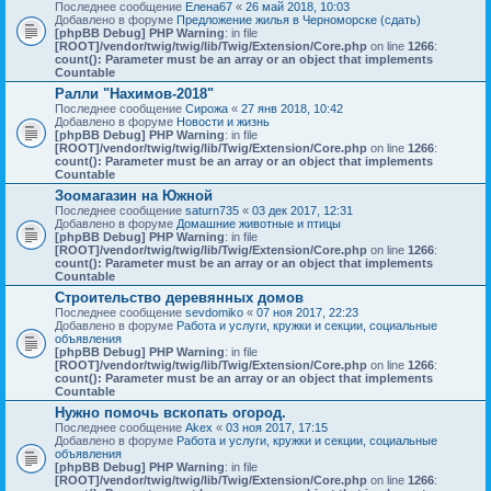
Последнее сообщение
Елена67
«
26 май 2018, 10:03
Добавлено в форуме
Предложение жилья в Черноморске (сдать)
[phpBB Debug] PHP Warning
: in file
[ROOT]/vendor/twig/twig/lib/Twig/Extension/Core.php
on line
1266
:
count(): Parameter must be an array or an object that implements
Countable
Ралли "Нахимов-2018"
Последнее сообщение
Сирожа
«
27 янв 2018, 10:42
Добавлено в форуме
Новости и жизнь
[phpBB Debug] PHP Warning
: in file
[ROOT]/vendor/twig/twig/lib/Twig/Extension/Core.php
on line
1266
:
count(): Parameter must be an array or an object that implements
Countable
Зоомагазин на Южной
Последнее сообщение
saturn735
«
03 дек 2017, 12:31
Добавлено в форуме
Домашние животные и птицы
[phpBB Debug] PHP Warning
: in file
[ROOT]/vendor/twig/twig/lib/Twig/Extension/Core.php
on line
1266
:
count(): Parameter must be an array or an object that implements
Countable
Строительство деревянных домов
Последнее сообщение
sevdomiko
«
07 ноя 2017, 22:23
Добавлено в форуме
Работа и услуги, кружки и секции, социальные
объявления
[phpBB Debug] PHP Warning
: in file
[ROOT]/vendor/twig/twig/lib/Twig/Extension/Core.php
on line
1266
:
count(): Parameter must be an array or an object that implements
Countable
Нужно помочь вскопать огород.
Последнее сообщение
Akex
«
03 ноя 2017, 17:15
Добавлено в форуме
Работа и услуги, кружки и секции, социальные
объявления
[phpBB Debug] PHP Warning
: in file
[ROOT]/vendor/twig/twig/lib/Twig/Extension/Core.php
on line
1266
: