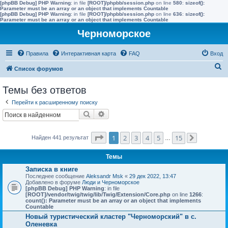
[phpBB Debug] PHP Warning
: in file
[ROOT]/phpbb/session.php
on line
580
:
sizeof():
Parameter must be an array or an object that implements Countable
[phpBB Debug] PHP Warning
: in file
[ROOT]/phpbb/session.php
on line
636
:
sizeof():
Parameter must be an array or an object that implements Countable
Черноморское
Правила
Интерактивная карта
FAQ
Вход
П
Список форумов
о
Темы без ответов
и
Перейти к расширенному поиску
с
Поиск
Расширенный поиск
к
Страница
1
из
15
1
2
3
4
5
15
Найден 441 результат
…
След.
Темы
Записка в книге
Последнее сообщение
Aleksandr Msk
«
29 дек 2022, 13:47
Добавлено в форуме
Люди и Черноморское
[phpBB Debug] PHP Warning
: in file
[ROOT]/vendor/twig/twig/lib/Twig/Extension/Core.php
on line
1266
:
count(): Parameter must be an array or an object that implements
Countable
Новый туристический кластер "Черноморский" в с.
Оленевка