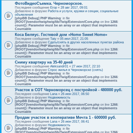
ФотоВидеоСъемка. Черноморское.
Последнее сообщение
Егор
«
28 авг 2017, 09:01
Добавлено в форуме
Работа и услуги, кружки и секции, социальные
объявления
[phpBB Debug] PHP Warning
: in file
[ROOT]/vendor/twig/twig/lib/Twig/Extension/Core.php
on line
1266
:
count(): Parameter must be an array or an object that implements
Countable
Коса Беляус. Гостевой дом «Home Sweet Home»
Последнее сообщение
Taty
«
05 июл 2017, 21:05
Добавлено в форуме
Сдать/снять в других населенных пунктах района
[phpBB Debug] PHP Warning
: in file
[ROOT]/vendor/twig/twig/lib/Twig/Extension/Core.php
on line
1266
:
count(): Parameter must be an array or an object that implements
Countable
Сниму квартиру на 35-40 дней
Последнее сообщение
Aleksandr01
«
27 июн 2017, 22:10
Добавлено в форуме
Спрос жилья в Черноморске (снять)
[phpBB Debug] PHP Warning
: in file
[ROOT]/vendor/twig/twig/lib/Twig/Extension/Core.php
on line
1266
:
count(): Parameter must be an array or an object that implements
Countable
Участок в СОТ Черноморсец с постройкой - 480000 руб.
Последнее сообщение
Lana
«
26 июн 2017, 06:50
Добавлено в форуме
Недвижимость
[phpBB Debug] PHP Warning
: in file
[ROOT]/vendor/twig/twig/lib/Twig/Extension/Core.php
on line
1266
:
count(): Parameter must be an array or an object that implements
Countable
Продам участок в кооперативе Мечта 1 - 600000 руб.
Последнее сообщение
Lana
«
26 июн 2017, 06:41
Добавлено в форуме
Недвижимость
[phpBB Debug] PHP Warning
: in file
[ROOT]/vendor/twig/twig/lib/Twig/Extension/Core.php
on line
1266
: