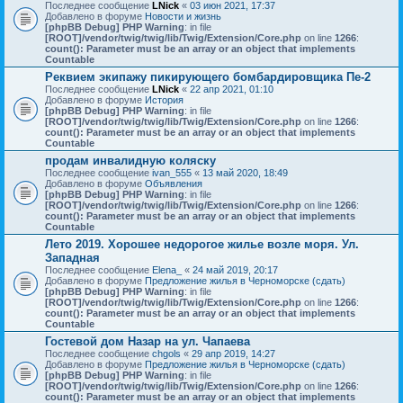
Последнее сообщение
LNick
«
03 июн 2021, 17:37
Добавлено в форуме
Новости и жизнь
[phpBB Debug] PHP Warning
: in file
[ROOT]/vendor/twig/twig/lib/Twig/Extension/Core.php
on line
1266
:
count(): Parameter must be an array or an object that implements
Countable
Реквием экипажу пикирующего бомбардировщика Пе-2
Последнее сообщение
LNick
«
22 апр 2021, 01:10
Добавлено в форуме
История
[phpBB Debug] PHP Warning
: in file
[ROOT]/vendor/twig/twig/lib/Twig/Extension/Core.php
on line
1266
:
count(): Parameter must be an array or an object that implements
Countable
продам инвалидную коляску
Последнее сообщение
ivan_555
«
13 май 2020, 18:49
Добавлено в форуме
Объявления
[phpBB Debug] PHP Warning
: in file
[ROOT]/vendor/twig/twig/lib/Twig/Extension/Core.php
on line
1266
:
count(): Parameter must be an array or an object that implements
Countable
Лето 2019. Хорошее недорогое жилье возле моря. Ул.
Западная
Последнее сообщение
Elena_
«
24 май 2019, 20:17
Добавлено в форуме
Предложение жилья в Черноморске (сдать)
[phpBB Debug] PHP Warning
: in file
[ROOT]/vendor/twig/twig/lib/Twig/Extension/Core.php
on line
1266
:
count(): Parameter must be an array or an object that implements
Countable
Гостевой дом Назар на ул. Чапаева
Последнее сообщение
chgols
«
29 апр 2019, 14:27
Добавлено в форуме
Предложение жилья в Черноморске (сдать)
[phpBB Debug] PHP Warning
: in file
[ROOT]/vendor/twig/twig/lib/Twig/Extension/Core.php
on line
1266
:
count(): Parameter must be an array or an object that implements