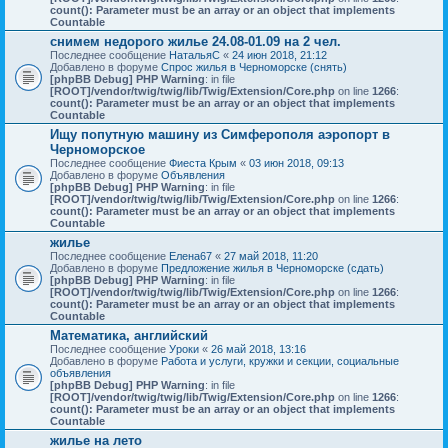
count(): Parameter must be an array or an object that implements
Countable
снимем недорого жилье 24.08-01.09 на 2 чел.
Последнее сообщение
НатальяС
«
24 июн 2018, 21:12
Добавлено в форуме
Спрос жилья в Черноморске (снять)
[phpBB Debug] PHP Warning
: in file
[ROOT]/vendor/twig/twig/lib/Twig/Extension/Core.php
on line
1266
:
count(): Parameter must be an array or an object that implements
Countable
Ищу попутную машину из Симферополя аэропорт в
Черноморское
Последнее сообщение
Фиеста Крым
«
03 июн 2018, 09:13
Добавлено в форуме
Объявления
[phpBB Debug] PHP Warning
: in file
[ROOT]/vendor/twig/twig/lib/Twig/Extension/Core.php
on line
1266
:
count(): Parameter must be an array or an object that implements
Countable
жилье
Последнее сообщение
Елена67
«
27 май 2018, 11:20
Добавлено в форуме
Предложение жилья в Черноморске (сдать)
[phpBB Debug] PHP Warning
: in file
[ROOT]/vendor/twig/twig/lib/Twig/Extension/Core.php
on line
1266
:
count(): Parameter must be an array or an object that implements
Countable
Математика, английский
Последнее сообщение
Уроки
«
26 май 2018, 13:16
Добавлено в форуме
Работа и услуги, кружки и секции, социальные
объявления
[phpBB Debug] PHP Warning
: in file
[ROOT]/vendor/twig/twig/lib/Twig/Extension/Core.php
on line
1266
:
count(): Parameter must be an array or an object that implements
Countable
жилье на лето