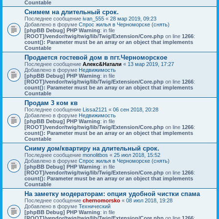
Countable
Снимем на длительный срок.
Последнее сообщение
ivan_555
«
28 мар 2019, 09:23
Добавлено в форуме
Спрос жилья в Черноморске (снять)
[phpBB Debug] PHP Warning
: in file
[ROOT]/vendor/twig/twig/lib/Twig/Extension/Core.php
on line
1266
:
count(): Parameter must be an array or an object that implements
Countable
Продается гостевой дом в пгт.Черноморское
Последнее сообщение
Алекс&Натали
«
13 мар 2019, 17:27
Добавлено в форуме
Недвижимость
[phpBB Debug] PHP Warning
: in file
[ROOT]/vendor/twig/twig/lib/Twig/Extension/Core.php
on line
1266
:
count(): Parameter must be an array or an object that implements
Countable
Продам 3 ком кв
Последнее сообщение
Lissa2121
«
06 сен 2018, 20:28
Добавлено в форуме
Недвижимость
[phpBB Debug] PHP Warning
: in file
[ROOT]/vendor/twig/twig/lib/Twig/Extension/Core.php
on line
1266
:
count(): Parameter must be an array or an object that implements
Countable
Сниму дом/квартиру на длительный срок.
Последнее сообщение
monolitbos
«
25 июл 2018, 15:52
Добавлено в форуме
Спрос жилья в Черноморске (снять)
[phpBB Debug] PHP Warning
: in file
[ROOT]/vendor/twig/twig/lib/Twig/Extension/Core.php
on line
1266
:
count(): Parameter must be an array or an object that implements
Countable
На заметку модераторам: опция удобной чистки спама
Последнее сообщение
chernomorsko
«
08 июл 2018, 19:28
Добавлено в форуме
Технический
[phpBB Debug] PHP Warning
: in file
[ROOT]/vendor/twig/twig/lib/Twig/Extension/Core.php
on line
1266
: