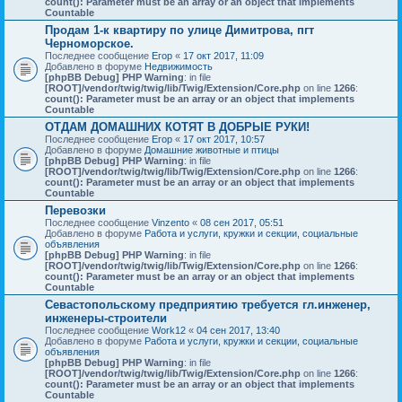
count(): Parameter must be an array or an object that implements
Countable
Продам 1-к квартиру по улице Димитрова, пгт
Черноморское.
Последнее сообщение
Егор
«
17 окт 2017, 11:09
Добавлено в форуме
Недвижимость
[phpBB Debug] PHP Warning
: in file
[ROOT]/vendor/twig/twig/lib/Twig/Extension/Core.php
on line
1266
:
count(): Parameter must be an array or an object that implements
Countable
ОТДАМ ДОМАШНИХ КОТЯТ В ДОБРЫЕ РУКИ!
Последнее сообщение
Егор
«
17 окт 2017, 10:57
Добавлено в форуме
Домашние животные и птицы
[phpBB Debug] PHP Warning
: in file
[ROOT]/vendor/twig/twig/lib/Twig/Extension/Core.php
on line
1266
:
count(): Parameter must be an array or an object that implements
Countable
Перевозки
Последнее сообщение
Vinzento
«
08 сен 2017, 05:51
Добавлено в форуме
Работа и услуги, кружки и секции, социальные
объявления
[phpBB Debug] PHP Warning
: in file
[ROOT]/vendor/twig/twig/lib/Twig/Extension/Core.php
on line
1266
:
count(): Parameter must be an array or an object that implements
Countable
Севастопольскому предприятию требуется гл.инженер,
инженеры-строители
Последнее сообщение
Work12
«
04 сен 2017, 13:40
Добавлено в форуме
Работа и услуги, кружки и секции, социальные
объявления
[phpBB Debug] PHP Warning
: in file
[ROOT]/vendor/twig/twig/lib/Twig/Extension/Core.php
on line
1266
:
count(): Parameter must be an array or an object that implements
Countable