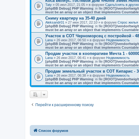
Коса Беляус. Гостевой дом «Home Sweet Hom
Taty
» 05 июл 2017, 21:05 » в форуме
Сдать/снять в други
[phpBB Debug] PHP Warning
: in file
[ROOT]/vendor/twig/t
must be an array or an object that implements Countable
Сниму квартиру на 35-40 дней
Aleksandr01
» 27 июн 2017, 22:10 » в форуме
Спрос жилья 
[phpBB Debug] PHP Warning
: in file
[ROOT]/vendor/twig/t
must be an array or an object that implements Countable
Участок в СОТ Черноморсец с постройкой - 48
Lana
» 26 июн 2017, 06:50 » в форуме
Недвижимость
[phpBB Debug] PHP Warning
: in file
[ROOT]/vendor/twig/t
must be an array or an object that implements Countable
Продам участок в кооперативе Мечта 1 - 60000
Lana
» 26 июн 2017, 06:41 » в форуме
Недвижимость
[phpBB Debug] PHP Warning
: in file
[ROOT]/vendor/twig/t
must be an array or an object that implements Countable
Продам земельный участок в СОТ Кипарис - 3
Lana
» 26 июн 2017, 06:38 » в форуме
Недвижимость
[phpBB Debug] PHP Warning
: in file
[ROOT]/vendor/twig/t
must be an array or an object that implements Countable
Перейти к расширенному поиску
Список форумов