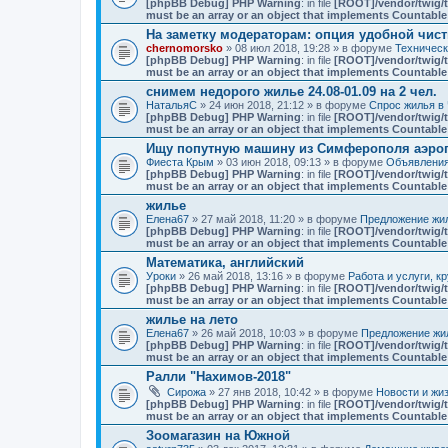
[phpBB Debug] PHP Warning
: in file
[ROOT]/vendor/twig/t
must be an array or an object that implements Countable
На заметку модераторам: опция удобной чист
chernomorsko
» 08 июл 2018, 19:28 » в форуме
Техничес
[phpBB Debug] PHP Warning
: in file
[ROOT]/vendor/twig/t
must be an array or an object that implements Countable
снимем недорого жилье 24.08-01.09 на 2 чел.
НатальяС
» 24 июн 2018, 21:12 » в форуме
Спрос жилья в 
[phpBB Debug] PHP Warning
: in file
[ROOT]/vendor/twig/t
must be an array or an object that implements Countable
Ищу попутную машину из Симферополя аэро
Фиеста Крым
» 03 июн 2018, 09:13 » в форуме
Объявлени
[phpBB Debug] PHP Warning
: in file
[ROOT]/vendor/twig/t
must be an array or an object that implements Countable
жилье
Елена67
» 27 май 2018, 11:20 » в форуме
Предложение жил
[phpBB Debug] PHP Warning
: in file
[ROOT]/vendor/twig/t
must be an array or an object that implements Countable
Математика, английский
Уроки
» 26 май 2018, 13:16 » в форуме
Работа и услуги, к
[phpBB Debug] PHP Warning
: in file
[ROOT]/vendor/twig/t
must be an array or an object that implements Countable
жилье на лето
Елена67
» 26 май 2018, 10:03 » в форуме
Предложение жил
[phpBB Debug] PHP Warning
: in file
[ROOT]/vendor/twig/t
must be an array or an object that implements Countable
Ралли "Нахимов-2018"
Сирожа
» 27 янв 2018, 10:42 » в форуме
Новости и жи
[phpBB Debug] PHP Warning
: in file
[ROOT]/vendor/twig/t
must be an array or an object that implements Countable
Зоомагазин на Южной