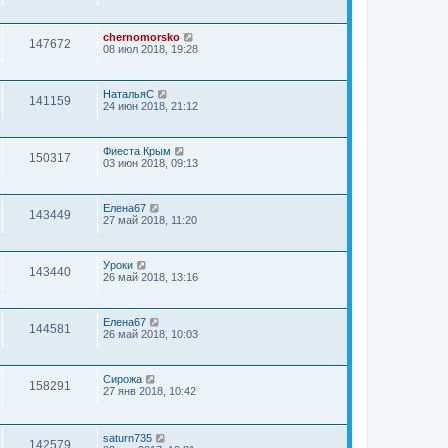
chernomorsko
147672
08 июл 2018, 19:28
НатальяС
141159
24 июн 2018, 21:12
Фиеста Крым
150317
03 июн 2018, 09:13
Елена67
143449
27 май 2018, 11:20
Уроки
143440
26 май 2018, 13:16
Елена67
144581
26 май 2018, 10:03
Сирожа
158291
27 янв 2018, 10:42
saturn735
142579