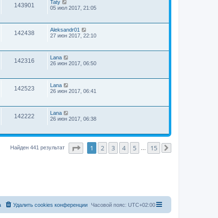
Taty
143901
05 июл 2017, 21:05
Aleksandr01
142438
27 июн 2017, 22:10
Lana
142316
26 июн 2017, 06:50
Lana
142523
26 июн 2017, 06:41
Lana
142222
26 июн 2017, 06:38
Страница
1
из
15
1
2
3
4
5
15
Найден 441 результат
…
След.
а
Удалить cookies конференции
Часовой пояс:
UTC+02:00