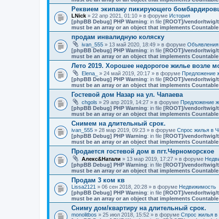
Реквием экипажу пикирующего бомбардировщ
LNick
» 22 апр 2021, 01:10 » в форуме
История
[phpBB Debug] PHP Warning
: in file
[ROOT]/vendor/twig/t
must be an array or an object that implements Countable
продам инвалидную коляску
ivan_555
» 13 май 2020, 18:49 » в форуме
Объявления
[phpBB Debug] PHP Warning
: in file
[ROOT]/vendor/twig/t
must be an array or an object that implements Countable
Лето 2019. Хорошее недорогое жилье возле мо
Elena_
» 24 май 2019, 20:17 » в форуме
Предложение ж
[phpBB Debug] PHP Warning
: in file
[ROOT]/vendor/twig/t
must be an array or an object that implements Countable
Гостевой дом Назар на ул. Чапаева
chgols
» 29 апр 2019, 14:27 » в форуме
Предложение ж
[phpBB Debug] PHP Warning
: in file
[ROOT]/vendor/twig/t
must be an array or an object that implements Countable
Снимем на длительный срок.
ivan_555
» 28 мар 2019, 09:23 » в форуме
Спрос жилья в Ч
[phpBB Debug] PHP Warning
: in file
[ROOT]/vendor/twig/t
must be an array or an object that implements Countable
Продается гостевой дом в пгт.Черноморское
Алекс&Натали
» 13 мар 2019, 17:27 » в форуме
Недв
[phpBB Debug] PHP Warning
: in file
[ROOT]/vendor/twig/t
must be an array or an object that implements Countable
Продам 3 ком кв
Lissa2121
» 06 сен 2018, 20:28 » в форуме
Недвижимость
[phpBB Debug] PHP Warning
: in file
[ROOT]/vendor/twig/t
must be an array or an object that implements Countable
Сниму дом/квартиру на длительный срок.
monolitbos
» 25 июл 2018, 15:52 » в форуме
Спрос жилья в