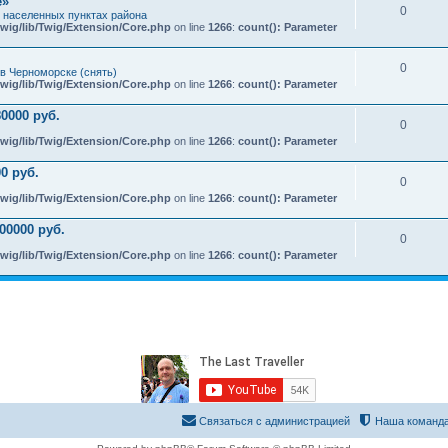
e»
0
х населенных пунктах района
wig/lib/Twig/Extension/Core.php
on line
1266
:
count(): Parameter
0
в Черноморске (снять)
wig/lib/Twig/Extension/Core.php
on line
1266
:
count(): Parameter
0000 руб.
0
wig/lib/Twig/Extension/Core.php
on line
1266
:
count(): Parameter
0 руб.
0
wig/lib/Twig/Extension/Core.php
on line
1266
:
count(): Parameter
00000 руб.
0
wig/lib/Twig/Extension/Core.php
on line
1266
:
count(): Parameter
Связаться с администрацией
Наша команд