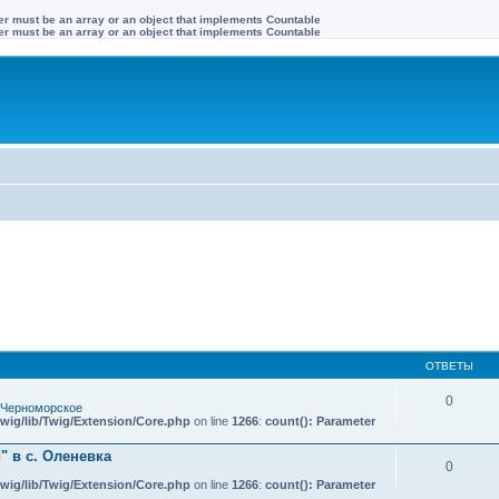
ter must be an array or an object that implements Countable
ter must be an array or an object that implements Countable
ОТВЕТЫ
0
 Черноморское
wig/lib/Twig/Extension/Core.php
on line
1266
:
count(): Parameter
 в с. Оленевка
0
wig/lib/Twig/Extension/Core.php
on line
1266
:
count(): Parameter