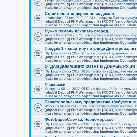
saturn735
» 03 дек 2017, 12:31 » в форуме
Домашние живот
[phpBB Debug] PHP Warning
: in file
[ROOT]/vendor/twig/t
must be an array or an object that implements Countable
Строительство деревянных домов
sevdomiko
» 07 ноя 2017, 22:23 » в форуме
Работа и услуг
[phpBB Debug] PHP Warning
: in file
[ROOT]/vendor/twig/t
must be an array or an object that implements Countable
Нужно помочь вскопать огород.
Akex
» 03 ноя 2017, 17:15 » в форуме
Работа и услуги, кр
[phpBB Debug] PHP Warning
: in file
[ROOT]/vendor/twig/t
must be an array or an object that implements Countable
Продам 1-к квартиру по улице Димитрова, пг
Егор
» 17 окт 2017, 11:09 » в форуме
Недвижимость
[phpBB Debug] PHP Warning
: in file
[ROOT]/vendor/twig/t
must be an array or an object that implements Countable
ОТДАМ ДОМАШНИХ КОТЯТ В ДОБРЫЕ РУКИ!
Егор
» 17 окт 2017, 10:57 » в форуме
Домашние животн
[phpBB Debug] PHP Warning
: in file
[ROOT]/vendor/twig/t
must be an array or an object that implements Countable
Перевозки
Vinzento
» 08 сен 2017, 05:51 » в форуме
Работа и услуги,
[phpBB Debug] PHP Warning
: in file
[ROOT]/vendor/twig/t
must be an array or an object that implements Countable
Севастопольскому предприятию требуется гл
Work12
» 04 сен 2017, 13:40 » в форуме
Работа и услуги, 
[phpBB Debug] PHP Warning
: in file
[ROOT]/vendor/twig/t
must be an array or an object that implements Countable
ФотоВидеоСъемка. Черноморское.
Егор
» 28 авг 2017, 09:01 » в форуме
Работа и услуги,
[phpBB Debug] PHP Warning
: in file
[ROOT]/vendor/twig/t
must be an array or an object that implements Countable