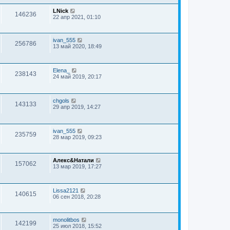
LNick
146236
22 апр 2021, 01:10
ivan_555
256786
13 май 2020, 18:49
Elena_
238143
24 май 2019, 20:17
chgols
143133
29 апр 2019, 14:27
ivan_555
235759
28 мар 2019, 09:23
Алекс&Натали
157062
13 мар 2019, 17:27
Lissa2121
140615
06 сен 2018, 20:28
monolitbos
142199
25 июл 2018, 15:52