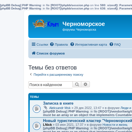
[phpBB Debug] PHP Warning
: in file
[ROOT]/phpbb/session.php
on line
580
:
sizeof(): Parame
[phpBB Debug] PHP Warning
: in file
[ROOT]/phpbb/session.php
on line
636
:
sizeof(): Parame
Черноморское
форумы Черноморска
Ссылки
Правила
Интерактивная карта
FAQ
Список форумов
Темы без ответов
Перейти к расширенному поиску
Поиск
Расширенный поиск
ТЕМЫ
Записка в книге
Aleksandr Msk
» 29 дек 2022, 13:47 » в форуме
Люди и
[phpBB Debug] PHP Warning
: in file
[ROOT]/vendor/twig/t
must be an array or an object that implements Countable
Новый туристический кластер "Черноморский"
LNick
» 03 июн 2021, 17:37 » в форуме
Новости и жизнь
[phpBB Debug] PHP Warning
: in file
[ROOT]/vendor/twig/t
must be an array or an object that implements Countable