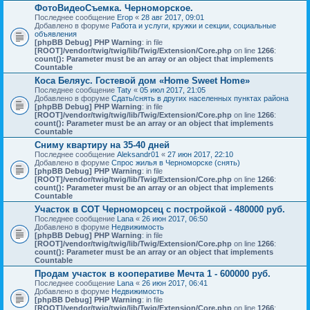
ФотоВидеоСъемка. Черноморское.
Последнее сообщение
Егор
«
28 авг 2017, 09:01
Добавлено в форуме
Работа и услуги, кружки и секции, социальные
объявления
[phpBB Debug] PHP Warning
: in file
[ROOT]/vendor/twig/twig/lib/Twig/Extension/Core.php
on line
1266
:
count(): Parameter must be an array or an object that implements
Countable
Коса Беляус. Гостевой дом «Home Sweet Home»
Последнее сообщение
Taty
«
05 июл 2017, 21:05
Добавлено в форуме
Сдать/снять в других населенных пунктах района
[phpBB Debug] PHP Warning
: in file
[ROOT]/vendor/twig/twig/lib/Twig/Extension/Core.php
on line
1266
:
count(): Parameter must be an array or an object that implements
Countable
Сниму квартиру на 35-40 дней
Последнее сообщение
Aleksandr01
«
27 июн 2017, 22:10
Добавлено в форуме
Спрос жилья в Черноморске (снять)
[phpBB Debug] PHP Warning
: in file
[ROOT]/vendor/twig/twig/lib/Twig/Extension/Core.php
on line
1266
:
count(): Parameter must be an array or an object that implements
Countable
Участок в СОТ Черноморсец с постройкой - 480000 руб.
Последнее сообщение
Lana
«
26 июн 2017, 06:50
Добавлено в форуме
Недвижимость
[phpBB Debug] PHP Warning
: in file
[ROOT]/vendor/twig/twig/lib/Twig/Extension/Core.php
on line
1266
:
count(): Parameter must be an array or an object that implements
Countable
Продам участок в кооперативе Мечта 1 - 600000 руб.
Последнее сообщение
Lana
«
26 июн 2017, 06:41
Добавлено в форуме
Недвижимость
[phpBB Debug] PHP Warning
: in file
[ROOT]/vendor/twig/twig/lib/Twig/Extension/Core.php
on line
1266
: