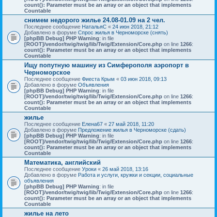
count(): Parameter must be an array or an object that implements
Countable
снимем недорого жилье 24.08-01.09 на 2 чел.
Последнее сообщение
НатальяС
«
24 июн 2018, 21:12
Добавлено в форуме
Спрос жилья в Черноморске (снять)
[phpBB Debug] PHP Warning
: in file
[ROOT]/vendor/twig/twig/lib/Twig/Extension/Core.php
on line
1266
:
count(): Parameter must be an array or an object that implements
Countable
Ищу попутную машину из Симферополя аэропорт в
Черноморское
Последнее сообщение
Фиеста Крым
«
03 июн 2018, 09:13
Добавлено в форуме
Объявления
[phpBB Debug] PHP Warning
: in file
[ROOT]/vendor/twig/twig/lib/Twig/Extension/Core.php
on line
1266
:
count(): Parameter must be an array or an object that implements
Countable
жилье
Последнее сообщение
Елена67
«
27 май 2018, 11:20
Добавлено в форуме
Предложение жилья в Черноморске (сдать)
[phpBB Debug] PHP Warning
: in file
[ROOT]/vendor/twig/twig/lib/Twig/Extension/Core.php
on line
1266
:
count(): Parameter must be an array or an object that implements
Countable
Математика, английский
Последнее сообщение
Уроки
«
26 май 2018, 13:16
Добавлено в форуме
Работа и услуги, кружки и секции, социальные
объявления
[phpBB Debug] PHP Warning
: in file
[ROOT]/vendor/twig/twig/lib/Twig/Extension/Core.php
on line
1266
:
count(): Parameter must be an array or an object that implements
Countable
жилье на лето