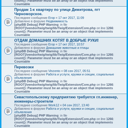
count(): Parameter must be an array or an object that implements
Countable
Продам 1-к квартиру по улице Димитрова, пгт
Черноморское.
Последнее сообщение
Егор
«
17 окт 2017, 11:09
Добавлено в форуме
Недвижимость
[phpBB Debug] PHP Warning
: in file
[ROOT]/vendor/twig/twig/lib/Twig/Extension/Core.php
on line
1266
:
count(): Parameter must be an array or an object that implements
Countable
ОТДАМ ДОМАШНИХ КОТЯТ В ДОБРЫЕ РУКИ!
Последнее сообщение
Егор
«
17 окт 2017, 10:57
Добавлено в форуме
Домашние животные и птицы
[phpBB Debug] PHP Warning
: in file
[ROOT]/vendor/twig/twig/lib/Twig/Extension/Core.php
on line
1266
:
count(): Parameter must be an array or an object that implements
Countable
Перевозки
Последнее сообщение
Vinzento
«
08 сен 2017, 05:51
Добавлено в форуме
Работа и услуги, кружки и секции, социальные
объявления
[phpBB Debug] PHP Warning
: in file
[ROOT]/vendor/twig/twig/lib/Twig/Extension/Core.php
on line
1266
:
count(): Parameter must be an array or an object that implements
Countable
Севастопольскому предприятию требуется гл.инженер,
инженеры-строители
Последнее сообщение
Work12
«
04 сен 2017, 13:40
Добавлено в форуме
Работа и услуги, кружки и секции, социальные
объявления
[phpBB Debug] PHP Warning
: in file
[ROOT]/vendor/twig/twig/lib/Twig/Extension/Core.php
on line
1266
:
count(): Parameter must be an array or an object that implements
Countable