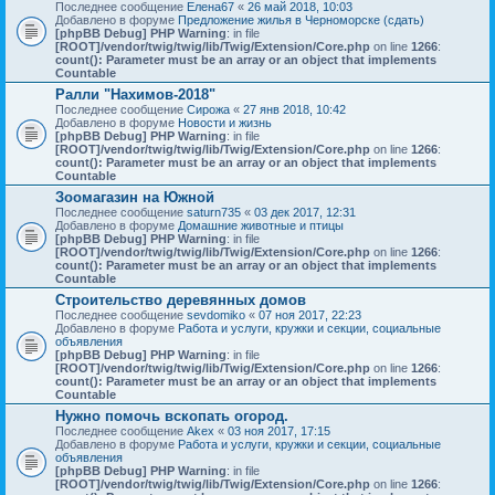
Последнее сообщение
Елена67
«
26 май 2018, 10:03
Добавлено в форуме
Предложение жилья в Черноморске (сдать)
[phpBB Debug] PHP Warning
: in file
[ROOT]/vendor/twig/twig/lib/Twig/Extension/Core.php
on line
1266
:
count(): Parameter must be an array or an object that implements
Countable
Ралли "Нахимов-2018"
Последнее сообщение
Сирожа
«
27 янв 2018, 10:42
Добавлено в форуме
Новости и жизнь
[phpBB Debug] PHP Warning
: in file
[ROOT]/vendor/twig/twig/lib/Twig/Extension/Core.php
on line
1266
:
count(): Parameter must be an array or an object that implements
Countable
Зоомагазин на Южной
Последнее сообщение
saturn735
«
03 дек 2017, 12:31
Добавлено в форуме
Домашние животные и птицы
[phpBB Debug] PHP Warning
: in file
[ROOT]/vendor/twig/twig/lib/Twig/Extension/Core.php
on line
1266
:
count(): Parameter must be an array or an object that implements
Countable
Строительство деревянных домов
Последнее сообщение
sevdomiko
«
07 ноя 2017, 22:23
Добавлено в форуме
Работа и услуги, кружки и секции, социальные
объявления
[phpBB Debug] PHP Warning
: in file
[ROOT]/vendor/twig/twig/lib/Twig/Extension/Core.php
on line
1266
:
count(): Parameter must be an array or an object that implements
Countable
Нужно помочь вскопать огород.
Последнее сообщение
Akex
«
03 ноя 2017, 17:15
Добавлено в форуме
Работа и услуги, кружки и секции, социальные
объявления
[phpBB Debug] PHP Warning
: in file
[ROOT]/vendor/twig/twig/lib/Twig/Extension/Core.php
on line
1266
: