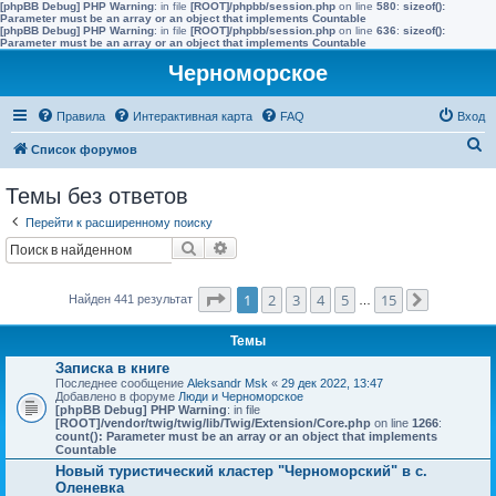
[phpBB Debug] PHP Warning
: in file
[ROOT]/phpbb/session.php
on line
580
:
sizeof():
Parameter must be an array or an object that implements Countable
[phpBB Debug] PHP Warning
: in file
[ROOT]/phpbb/session.php
on line
636
:
sizeof():
Parameter must be an array or an object that implements Countable
Черноморское
Правила
Интерактивная карта
FAQ
Вход
П
Список форумов
о
Темы без ответов
и
Перейти к расширенному поиску
с
Поиск
Расширенный поиск
к
Страница
1
из
15
1
2
3
4
5
15
Найден 441 результат
…
След.
Темы
Записка в книге
Последнее сообщение
Aleksandr Msk
«
29 дек 2022, 13:47
Добавлено в форуме
Люди и Черноморское
[phpBB Debug] PHP Warning
: in file
[ROOT]/vendor/twig/twig/lib/Twig/Extension/Core.php
on line
1266
:
count(): Parameter must be an array or an object that implements
Countable
Новый туристический кластер "Черноморский" в с.
Оленевка