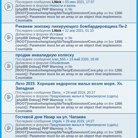
Последнее сообщение
LNick
«
03 июн 2021, 17:37
Добавлено в форуме
Новости и жизнь
[phpBB Debug] PHP Warning
: in file
[ROOT]/vendor/twig/twig/lib/Twig/Extension/Core.php
on line
1266
:
count(): Parameter must be an array or an object that implements
Countable
Реквием экипажу пикирующего бомбардировщика Пе-2
Последнее сообщение
LNick
«
22 апр 2021, 01:10
Добавлено в форуме
История
[phpBB Debug] PHP Warning
: in file
[ROOT]/vendor/twig/twig/lib/Twig/Extension/Core.php
on line
1266
:
count(): Parameter must be an array or an object that implements
Countable
продам инвалидную коляску
Последнее сообщение
ivan_555
«
13 май 2020, 18:49
Добавлено в форуме
Объявления
[phpBB Debug] PHP Warning
: in file
[ROOT]/vendor/twig/twig/lib/Twig/Extension/Core.php
on line
1266
:
count(): Parameter must be an array or an object that implements
Countable
Лето 2019. Хорошее недорогое жилье возле моря. Ул.
Западная
Последнее сообщение
Elena_
«
24 май 2019, 20:17
Добавлено в форуме
Предложение жилья в Черноморске (сдать)
[phpBB Debug] PHP Warning
: in file
[ROOT]/vendor/twig/twig/lib/Twig/Extension/Core.php
on line
1266
:
count(): Parameter must be an array or an object that implements
Countable
Гостевой дом Назар на ул. Чапаева
Последнее сообщение
chgols
«
29 апр 2019, 14:27
Добавлено в форуме
Предложение жилья в Черноморске (сдать)
[phpBB Debug] PHP Warning
: in file
[ROOT]/vendor/twig/twig/lib/Twig/Extension/Core.php
on line
1266
:
count(): Parameter must be an array or an object that implements