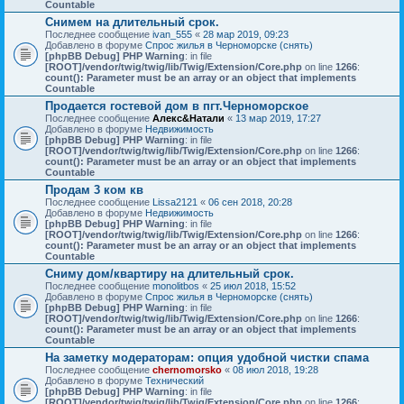
Countable
Снимем на длительный срок.
Последнее сообщение
ivan_555
«
28 мар 2019, 09:23
Добавлено в форуме
Спрос жилья в Черноморске (снять)
[phpBB Debug] PHP Warning
: in file
[ROOT]/vendor/twig/twig/lib/Twig/Extension/Core.php
on line
1266
:
count(): Parameter must be an array or an object that implements
Countable
Продается гостевой дом в пгт.Черноморское
Последнее сообщение
Алекс&Натали
«
13 мар 2019, 17:27
Добавлено в форуме
Недвижимость
[phpBB Debug] PHP Warning
: in file
[ROOT]/vendor/twig/twig/lib/Twig/Extension/Core.php
on line
1266
:
count(): Parameter must be an array or an object that implements
Countable
Продам 3 ком кв
Последнее сообщение
Lissa2121
«
06 сен 2018, 20:28
Добавлено в форуме
Недвижимость
[phpBB Debug] PHP Warning
: in file
[ROOT]/vendor/twig/twig/lib/Twig/Extension/Core.php
on line
1266
:
count(): Parameter must be an array or an object that implements
Countable
Сниму дом/квартиру на длительный срок.
Последнее сообщение
monolitbos
«
25 июл 2018, 15:52
Добавлено в форуме
Спрос жилья в Черноморске (снять)
[phpBB Debug] PHP Warning
: in file
[ROOT]/vendor/twig/twig/lib/Twig/Extension/Core.php
on line
1266
:
count(): Parameter must be an array or an object that implements
Countable
На заметку модераторам: опция удобной чистки спама
Последнее сообщение
chernomorsko
«
08 июл 2018, 19:28
Добавлено в форуме
Технический
[phpBB Debug] PHP Warning
: in file
[ROOT]/vendor/twig/twig/lib/Twig/Extension/Core.php
on line
1266
: