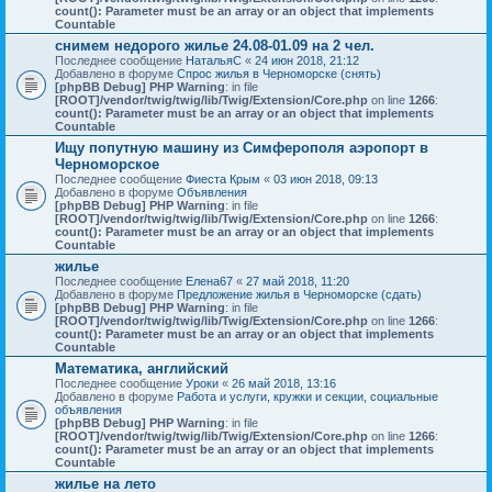
count(): Parameter must be an array or an object that implements
Countable
снимем недорого жилье 24.08-01.09 на 2 чел.
Последнее сообщение
НатальяС
«
24 июн 2018, 21:12
Добавлено в форуме
Спрос жилья в Черноморске (снять)
[phpBB Debug] PHP Warning
: in file
[ROOT]/vendor/twig/twig/lib/Twig/Extension/Core.php
on line
1266
:
count(): Parameter must be an array or an object that implements
Countable
Ищу попутную машину из Симферополя аэропорт в
Черноморское
Последнее сообщение
Фиеста Крым
«
03 июн 2018, 09:13
Добавлено в форуме
Объявления
[phpBB Debug] PHP Warning
: in file
[ROOT]/vendor/twig/twig/lib/Twig/Extension/Core.php
on line
1266
:
count(): Parameter must be an array or an object that implements
Countable
жилье
Последнее сообщение
Елена67
«
27 май 2018, 11:20
Добавлено в форуме
Предложение жилья в Черноморске (сдать)
[phpBB Debug] PHP Warning
: in file
[ROOT]/vendor/twig/twig/lib/Twig/Extension/Core.php
on line
1266
:
count(): Parameter must be an array or an object that implements
Countable
Математика, английский
Последнее сообщение
Уроки
«
26 май 2018, 13:16
Добавлено в форуме
Работа и услуги, кружки и секции, социальные
объявления
[phpBB Debug] PHP Warning
: in file
[ROOT]/vendor/twig/twig/lib/Twig/Extension/Core.php
on line
1266
:
count(): Parameter must be an array or an object that implements
Countable
жилье на лето