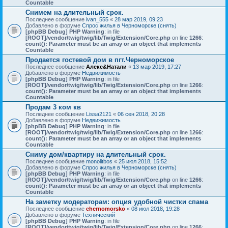
Countable
Снимем на длительный срок.
Последнее сообщение
ivan_555
«
28 мар 2019, 09:23
Добавлено в форуме
Спрос жилья в Черноморске (снять)
[phpBB Debug] PHP Warning
: in file
[ROOT]/vendor/twig/twig/lib/Twig/Extension/Core.php
on line
1266
:
count(): Parameter must be an array or an object that implements
Countable
Продается гостевой дом в пгт.Черноморское
Последнее сообщение
Алекс&Натали
«
13 мар 2019, 17:27
Добавлено в форуме
Недвижимость
[phpBB Debug] PHP Warning
: in file
[ROOT]/vendor/twig/twig/lib/Twig/Extension/Core.php
on line
1266
:
count(): Parameter must be an array or an object that implements
Countable
Продам 3 ком кв
Последнее сообщение
Lissa2121
«
06 сен 2018, 20:28
Добавлено в форуме
Недвижимость
[phpBB Debug] PHP Warning
: in file
[ROOT]/vendor/twig/twig/lib/Twig/Extension/Core.php
on line
1266
:
count(): Parameter must be an array or an object that implements
Countable
Сниму дом/квартиру на длительный срок.
Последнее сообщение
monolitbos
«
25 июл 2018, 15:52
Добавлено в форуме
Спрос жилья в Черноморске (снять)
[phpBB Debug] PHP Warning
: in file
[ROOT]/vendor/twig/twig/lib/Twig/Extension/Core.php
on line
1266
:
count(): Parameter must be an array or an object that implements
Countable
На заметку модераторам: опция удобной чистки спама
Последнее сообщение
chernomorsko
«
08 июл 2018, 19:28
Добавлено в форуме
Технический
[phpBB Debug] PHP Warning
: in file
[ROOT]/vendor/twig/twig/lib/Twig/Extension/Core.php
on line
1266
: