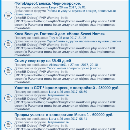
ФотоВидеоСъемка. Черноморское.
Последнее сообщение
Егор
«
28 авг 2017, 09:01
Добавлено в форуме
Работа и услуги, кружки и секции, социальные
объявления
[phpBB Debug] PHP Warning
: in file
[ROOT]/vendor/twig/twig/lib/Twig/Extension/Core.php
on line
1266
:
count(): Parameter must be an array or an object that implements
Countable
Коса Беляус. Гостевой дом «Home Sweet Home»
Последнее сообщение
Taty
«
05 июл 2017, 21:05
Добавлено в форуме
Сдать/снять в других населенных пунктах района
[phpBB Debug] PHP Warning
: in file
[ROOT]/vendor/twig/twig/lib/Twig/Extension/Core.php
on line
1266
:
count(): Parameter must be an array or an object that implements
Countable
Сниму квартиру на 35-40 дней
Последнее сообщение
Aleksandr01
«
27 июн 2017, 22:10
Добавлено в форуме
Спрос жилья в Черноморске (снять)
[phpBB Debug] PHP Warning
: in file
[ROOT]/vendor/twig/twig/lib/Twig/Extension/Core.php
on line
1266
:
count(): Parameter must be an array or an object that implements
Countable
Участок в СОТ Черноморсец с постройкой - 480000 руб.
Последнее сообщение
Lana
«
26 июн 2017, 06:50
Добавлено в форуме
Недвижимость
[phpBB Debug] PHP Warning
: in file
[ROOT]/vendor/twig/twig/lib/Twig/Extension/Core.php
on line
1266
:
count(): Parameter must be an array or an object that implements
Countable
Продам участок в кооперативе Мечта 1 - 600000 руб.
Последнее сообщение
Lana
«
26 июн 2017, 06:41
Добавлено в форуме
Недвижимость
[phpBB Debug] PHP Warning
: in file
[ROOT]/vendor/twig/twig/lib/Twig/Extension/Core.php
on line
1266
: