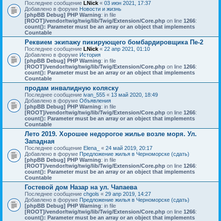
Последнее сообщение
LNick
«
03 июн 2021, 17:37
Добавлено в форуме
Новости и жизнь
[phpBB Debug] PHP Warning
: in file
[ROOT]/vendor/twig/twig/lib/Twig/Extension/Core.php
on line
1266
:
count(): Parameter must be an array or an object that implements
Countable
Реквием экипажу пикирующего бомбардировщика Пе-2
Последнее сообщение
LNick
«
22 апр 2021, 01:10
Добавлено в форуме
История
[phpBB Debug] PHP Warning
: in file
[ROOT]/vendor/twig/twig/lib/Twig/Extension/Core.php
on line
1266
:
count(): Parameter must be an array or an object that implements
Countable
продам инвалидную коляску
Последнее сообщение
ivan_555
«
13 май 2020, 18:49
Добавлено в форуме
Объявления
[phpBB Debug] PHP Warning
: in file
[ROOT]/vendor/twig/twig/lib/Twig/Extension/Core.php
on line
1266
:
count(): Parameter must be an array or an object that implements
Countable
Лето 2019. Хорошее недорогое жилье возле моря. Ул.
Западная
Последнее сообщение
Elena_
«
24 май 2019, 20:17
Добавлено в форуме
Предложение жилья в Черноморске (сдать)
[phpBB Debug] PHP Warning
: in file
[ROOT]/vendor/twig/twig/lib/Twig/Extension/Core.php
on line
1266
:
count(): Parameter must be an array or an object that implements
Countable
Гостевой дом Назар на ул. Чапаева
Последнее сообщение
chgols
«
29 апр 2019, 14:27
Добавлено в форуме
Предложение жилья в Черноморске (сдать)
[phpBB Debug] PHP Warning
: in file
[ROOT]/vendor/twig/twig/lib/Twig/Extension/Core.php
on line
1266
:
count(): Parameter must be an array or an object that implements