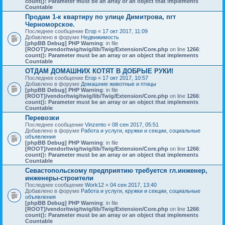
count(): Parameter must be an array or an object that implements
Countable
Продам 1-к квартиру по улице Димитрова, пгт
Черноморское.
Последнее сообщение
Егор
«
17 окт 2017, 11:09
Добавлено в форуме
Недвижимость
[phpBB Debug] PHP Warning
: in file
[ROOT]/vendor/twig/twig/lib/Twig/Extension/Core.php
on line
1266
:
count(): Parameter must be an array or an object that implements
Countable
ОТДАМ ДОМАШНИХ КОТЯТ В ДОБРЫЕ РУКИ!
Последнее сообщение
Егор
«
17 окт 2017, 10:57
Добавлено в форуме
Домашние животные и птицы
[phpBB Debug] PHP Warning
: in file
[ROOT]/vendor/twig/twig/lib/Twig/Extension/Core.php
on line
1266
:
count(): Parameter must be an array or an object that implements
Countable
Перевозки
Последнее сообщение
Vinzento
«
08 сен 2017, 05:51
Добавлено в форуме
Работа и услуги, кружки и секции, социальные
объявления
[phpBB Debug] PHP Warning
: in file
[ROOT]/vendor/twig/twig/lib/Twig/Extension/Core.php
on line
1266
:
count(): Parameter must be an array or an object that implements
Countable
Севастопольскому предприятию требуется гл.инженер,
инженеры-строители
Последнее сообщение
Work12
«
04 сен 2017, 13:40
Добавлено в форуме
Работа и услуги, кружки и секции, социальные
объявления
[phpBB Debug] PHP Warning
: in file
[ROOT]/vendor/twig/twig/lib/Twig/Extension/Core.php
on line
1266
:
count(): Parameter must be an array or an object that implements
Countable