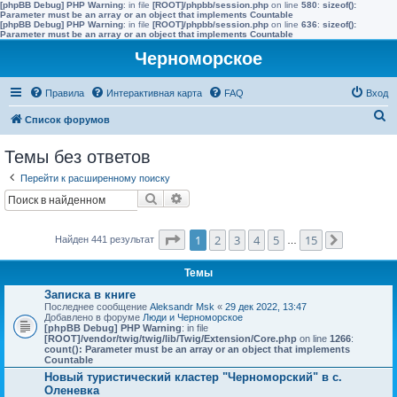
[phpBB Debug] PHP Warning
: in file
[ROOT]/phpbb/session.php
on line
580
:
sizeof():
Parameter must be an array or an object that implements Countable
[phpBB Debug] PHP Warning
: in file
[ROOT]/phpbb/session.php
on line
636
:
sizeof():
Parameter must be an array or an object that implements Countable
Черноморское
Правила
Интерактивная карта
FAQ
Вход
П
Список форумов
о
Темы без ответов
и
Перейти к расширенному поиску
с
Поиск
Расширенный поиск
к
Страница
1
из
15
1
2
3
4
5
15
Найден 441 результат
…
След.
Темы
Записка в книге
Последнее сообщение
Aleksandr Msk
«
29 дек 2022, 13:47
Добавлено в форуме
Люди и Черноморское
[phpBB Debug] PHP Warning
: in file
[ROOT]/vendor/twig/twig/lib/Twig/Extension/Core.php
on line
1266
:
count(): Parameter must be an array or an object that implements
Countable
Новый туристический кластер "Черноморский" в с.
Оленевка