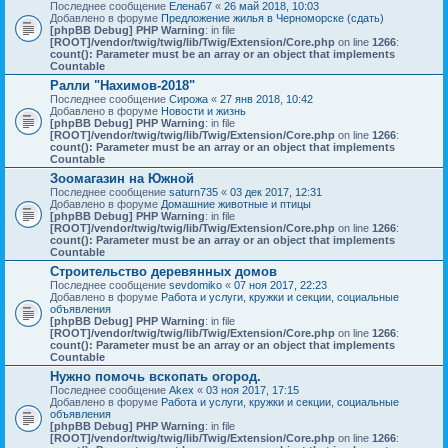
Последнее сообщение
Елена67
«
26 май 2018, 10:03
Добавлено в форуме
Предложение жилья в Черноморске (сдать)
[phpBB Debug] PHP Warning
: in file
[ROOT]/vendor/twig/twig/lib/Twig/Extension/Core.php
on line
1266
:
count(): Parameter must be an array or an object that implements
Countable
Ралли "Нахимов-2018"
Последнее сообщение
Сирожа
«
27 янв 2018, 10:42
Добавлено в форуме
Новости и жизнь
[phpBB Debug] PHP Warning
: in file
[ROOT]/vendor/twig/twig/lib/Twig/Extension/Core.php
on line
1266
:
count(): Parameter must be an array or an object that implements
Countable
Зоомагазин на Южной
Последнее сообщение
saturn735
«
03 дек 2017, 12:31
Добавлено в форуме
Домашние животные и птицы
[phpBB Debug] PHP Warning
: in file
[ROOT]/vendor/twig/twig/lib/Twig/Extension/Core.php
on line
1266
:
count(): Parameter must be an array or an object that implements
Countable
Строительство деревянных домов
Последнее сообщение
sevdomiko
«
07 ноя 2017, 22:23
Добавлено в форуме
Работа и услуги, кружки и секции, социальные
объявления
[phpBB Debug] PHP Warning
: in file
[ROOT]/vendor/twig/twig/lib/Twig/Extension/Core.php
on line
1266
:
count(): Parameter must be an array or an object that implements
Countable
Нужно помочь вскопать огород.
Последнее сообщение
Akex
«
03 ноя 2017, 17:15
Добавлено в форуме
Работа и услуги, кружки и секции, социальные
объявления
[phpBB Debug] PHP Warning
: in file
[ROOT]/vendor/twig/twig/lib/Twig/Extension/Core.php
on line
1266
: