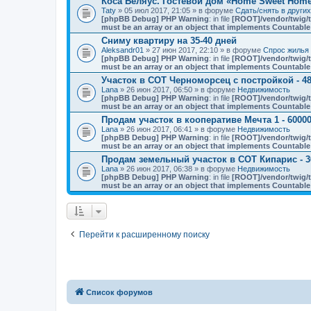
Коса Беляус. Гостевой дом «Home Sweet Hom
Taty
» 05 июл 2017, 21:05 » в форуме
Сдать/снять в други
[phpBB Debug] PHP Warning
: in file
[ROOT]/vendor/twig/t
must be an array or an object that implements Countable
Сниму квартиру на 35-40 дней
Aleksandr01
» 27 июн 2017, 22:10 » в форуме
Спрос жилья 
[phpBB Debug] PHP Warning
: in file
[ROOT]/vendor/twig/t
must be an array or an object that implements Countable
Участок в СОТ Черноморсец с постройкой - 48
Lana
» 26 июн 2017, 06:50 » в форуме
Недвижимость
[phpBB Debug] PHP Warning
: in file
[ROOT]/vendor/twig/t
must be an array or an object that implements Countable
Продам участок в кооперативе Мечта 1 - 60000
Lana
» 26 июн 2017, 06:41 » в форуме
Недвижимость
[phpBB Debug] PHP Warning
: in file
[ROOT]/vendor/twig/t
must be an array or an object that implements Countable
Продам земельный участок в СОТ Кипарис - 3
Lana
» 26 июн 2017, 06:38 » в форуме
Недвижимость
[phpBB Debug] PHP Warning
: in file
[ROOT]/vendor/twig/t
must be an array or an object that implements Countable
Перейти к расширенному поиску
Список форумов