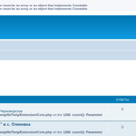
ter must be an array or an object that implements Countable
ter must be an array or an object that implements Countable
ОТВЕТЫ
0
 Черноморское
wig/lib/Twig/Extension/Core.php
on line
1266
:
count(): Parameter
 в с. Оленевка
0
wig/lib/Twig/Extension/Core.php
on line
1266
:
count(): Parameter