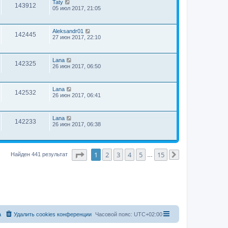
Taty
143912
05 июл 2017, 21:05
Aleksandr01
142445
27 июн 2017, 22:10
Lana
142325
26 июн 2017, 06:50
Lana
142532
26 июн 2017, 06:41
Lana
142233
26 июн 2017, 06:38
Страница
1
из
15
1
2
3
4
5
15
Найден 441 результат
…
След.
а
Удалить cookies конференции
Часовой пояс:
UTC+02:00