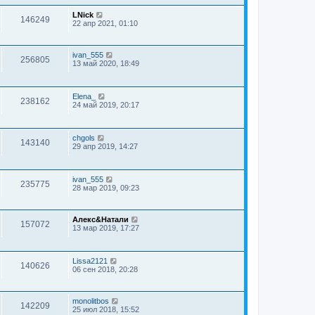
LNick
146249
22 апр 2021, 01:10
ivan_555
256805
13 май 2020, 18:49
Elena_
238162
24 май 2019, 20:17
chgols
143140
29 апр 2019, 14:27
ivan_555
235775
28 мар 2019, 09:23
Алекс&Натали
157072
13 мар 2019, 17:27
Lissa2121
140626
06 сен 2018, 20:28
monolitbos
142209
25 июл 2018, 15:52