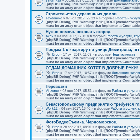
saturn735
» 03 дек 2017, 12:31 » в форуме
Домашние живот
[phpBB Debug] PHP Warning
: in file
[ROOT]/vendor/twig/t
must be an array or an object that implements Countable
Строительство деревянных домов
sevdomiko
» 07 ноя 2017, 22:23 » в форуме
Работа и услуг
[phpBB Debug] PHP Warning
: in file
[ROOT]/vendor/twig/t
must be an array or an object that implements Countable
Нужно помочь вскопать огород.
Akex
» 03 ноя 2017, 17:15 » в форуме
Работа и услуги, кр
[phpBB Debug] PHP Warning
: in file
[ROOT]/vendor/twig/t
must be an array or an object that implements Countable
Продам 1-к квартиру по улице Димитрова, пг
Егор
» 17 окт 2017, 11:09 » в форуме
Недвижимость
[phpBB Debug] PHP Warning
: in file
[ROOT]/vendor/twig/t
must be an array or an object that implements Countable
ОТДАМ ДОМАШНИХ КОТЯТ В ДОБРЫЕ РУКИ!
Егор
» 17 окт 2017, 10:57 » в форуме
Домашние животн
[phpBB Debug] PHP Warning
: in file
[ROOT]/vendor/twig/t
must be an array or an object that implements Countable
Перевозки
Vinzento
» 08 сен 2017, 05:51 » в форуме
Работа и услуги,
[phpBB Debug] PHP Warning
: in file
[ROOT]/vendor/twig/t
must be an array or an object that implements Countable
Севастопольскому предприятию требуется гл
Work12
» 04 сен 2017, 13:40 » в форуме
Работа и услуги, 
[phpBB Debug] PHP Warning
: in file
[ROOT]/vendor/twig/t
must be an array or an object that implements Countable
ФотоВидеоСъемка. Черноморское.
Егор
» 28 авг 2017, 09:01 » в форуме
Работа и услуги,
[phpBB Debug] PHP Warning
: in file
[ROOT]/vendor/twig/t
must be an array or an object that implements Countable