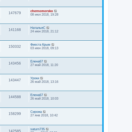
chernomorsko
147679
08 июл 2018, 19:28
НатальяС
141168
24 июн 2018, 21:12
Фиеста Крым
150332
03 июн 2018, 09:13
Елена67
143456
27 май 2018, 11:20
Уроки
143447
26 май 2018, 13:16
Елена67
144588
26 май 2018, 10:03
Сирожа
158299
27 янв 2018, 10:42
saturn735
142585