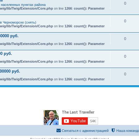
e»
0
х населенных пунктах района
wig/lib/Twig/Extension/Core.php
on line
1266
:
count(): Parameter
0
в Черноморске (снять)
wig/lib/Twig/Extension/Core.php
on line
1266
:
count(): Parameter
0000 руб.
0
wig/lib/Twig/Extension/Core.php
on line
1266
:
count(): Parameter
0 руб.
0
wig/lib/Twig/Extension/Core.php
on line
1266
:
count(): Parameter
00000 руб.
0
wig/lib/Twig/Extension/Core.php
on line
1266
:
count(): Parameter
Связаться с администрацией
Наша команд