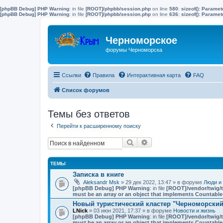
[phpBB Debug] PHP Warning
: in file
[ROOT]/phpbb/session.php
on line
580
:
sizeof(): Parame
[phpBB Debug] PHP Warning
: in file
[ROOT]/phpbb/session.php
on line
636
:
sizeof(): Parame
Черноморское
форумы Черноморска
Ссылки
Правила
Интерактивная карта
FAQ
Список форумов
Темы без ответов
Перейти к расширенному поиску
Поиск
Расширенный поиск
ТЕМЫ
Записка в книге
Aleksandr Msk
» 29 дек 2022, 13:47 » в форуме
Люди и
[phpBB Debug] PHP Warning
: in file
[ROOT]/vendor/twig/t
must be an array or an object that implements Countable
Новый туристический кластер "Черноморский"
LNick
» 03 июн 2021, 17:37 » в форуме
Новости и жизнь
[phpBB Debug] PHP Warning
: in file
[ROOT]/vendor/twig/t
must be an array or an object that implements Countable