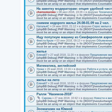
[phpBB Debug] PHP Warning
: in file
[ROOT]/vendor/twig/t
must be an array or an object that implements Countable
На заметку модераторам: опция удобной чист
chernomorsko
» 08 июл 2018, 19:28 » в форуме
Техничес
[phpBB Debug] PHP Warning
: in file
[ROOT]/vendor/twig/t
must be an array or an object that implements Countable
снимем недорого жилье 24.08-01.09 на 2 чел.
НатальяС
» 24 июн 2018, 21:12 » в форуме
Спрос жилья в 
[phpBB Debug] PHP Warning
: in file
[ROOT]/vendor/twig/t
must be an array or an object that implements Countable
Ищу попутную машину из Симферополя аэро
Фиеста Крым
» 03 июн 2018, 09:13 » в форуме
Объявлени
[phpBB Debug] PHP Warning
: in file
[ROOT]/vendor/twig/t
must be an array or an object that implements Countable
жилье
Елена67
» 27 май 2018, 11:20 » в форуме
Предложение жил
[phpBB Debug] PHP Warning
: in file
[ROOT]/vendor/twig/t
must be an array or an object that implements Countable
Математика, английский
Уроки
» 26 май 2018, 13:16 » в форуме
Работа и услуги, к
[phpBB Debug] PHP Warning
: in file
[ROOT]/vendor/twig/t
must be an array or an object that implements Countable
жилье на лето
Елена67
» 26 май 2018, 10:03 » в форуме
Предложение жил
[phpBB Debug] PHP Warning
: in file
[ROOT]/vendor/twig/t
must be an array or an object that implements Countable
Ралли "Нахимов-2018"
Сирожа
» 27 янв 2018, 10:42 » в форуме
Новости и жи
[phpBB Debug] PHP Warning
: in file
[ROOT]/vendor/twig/t
must be an array or an object that implements Countable
Зоомагазин на Южной