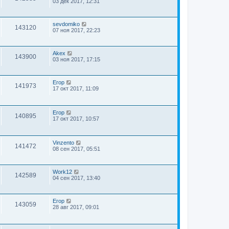
03 дек 2017, 12:31
sevdomiko
143120
07 ноя 2017, 22:23
Akex
143900
03 ноя 2017, 17:15
Егор
141973
17 окт 2017, 11:09
Егор
140895
17 окт 2017, 10:57
Vinzento
141472
08 сен 2017, 05:51
Work12
142589
04 сен 2017, 13:40
Егор
143059
28 авг 2017, 09:01