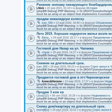
Реквием экипажу пикирующего бомбардировщ
LNick
» 22 апр 2021, 01:10 » в форуме
История
[phpBB Debug] PHP Warning
: in file
[ROOT]/vendor/twig/t
must be an array or an object that implements Countable
продам инвалидную коляску
ivan_555
» 13 май 2020, 18:49 » в форуме
Объявления
[phpBB Debug] PHP Warning
: in file
[ROOT]/vendor/twig/t
must be an array or an object that implements Countable
Лето 2019. Хорошее недорогое жилье возле мо
Elena_
» 24 май 2019, 20:17 » в форуме
Предложение ж
[phpBB Debug] PHP Warning
: in file
[ROOT]/vendor/twig/t
must be an array or an object that implements Countable
Гостевой дом Назар на ул. Чапаева
chgols
» 29 апр 2019, 14:27 » в форуме
Предложение ж
[phpBB Debug] PHP Warning
: in file
[ROOT]/vendor/twig/t
must be an array or an object that implements Countable
Снимем на длительный срок.
ivan_555
» 28 мар 2019, 09:23 » в форуме
Спрос жилья в Ч
[phpBB Debug] PHP Warning
: in file
[ROOT]/vendor/twig/t
must be an array or an object that implements Countable
Продается гостевой дом в пгт.Черноморское
Алекс&Натали
» 13 мар 2019, 17:27 » в форуме
Недв
[phpBB Debug] PHP Warning
: in file
[ROOT]/vendor/twig/t
must be an array or an object that implements Countable
Продам 3 ком кв
Lissa2121
» 06 сен 2018, 20:28 » в форуме
Недвижимость
[phpBB Debug] PHP Warning
: in file
[ROOT]/vendor/twig/t
must be an array or an object that implements Countable
Сниму дом/квартиру на длительный срок.
monolitbos
» 25 июл 2018, 15:52 » в форуме
Спрос жилья в