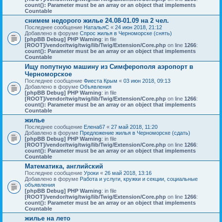
count(): Parameter must be an array or an object that implements
Countable
снимем недорого жилье 24.08-01.09 на 2 чел.
Последнее сообщение
НатальяС
«
24 июн 2018, 21:12
Добавлено в форуме
Спрос жилья в Черноморске (снять)
[phpBB Debug] PHP Warning
: in file
[ROOT]/vendor/twig/twig/lib/Twig/Extension/Core.php
on line
1266
:
count(): Parameter must be an array or an object that implements
Countable
Ищу попутную машину из Симферополя аэропорт в
Черноморское
Последнее сообщение
Фиеста Крым
«
03 июн 2018, 09:13
Добавлено в форуме
Объявления
[phpBB Debug] PHP Warning
: in file
[ROOT]/vendor/twig/twig/lib/Twig/Extension/Core.php
on line
1266
:
count(): Parameter must be an array or an object that implements
Countable
жилье
Последнее сообщение
Елена67
«
27 май 2018, 11:20
Добавлено в форуме
Предложение жилья в Черноморске (сдать)
[phpBB Debug] PHP Warning
: in file
[ROOT]/vendor/twig/twig/lib/Twig/Extension/Core.php
on line
1266
:
count(): Parameter must be an array or an object that implements
Countable
Математика, английский
Последнее сообщение
Уроки
«
26 май 2018, 13:16
Добавлено в форуме
Работа и услуги, кружки и секции, социальные
объявления
[phpBB Debug] PHP Warning
: in file
[ROOT]/vendor/twig/twig/lib/Twig/Extension/Core.php
on line
1266
:
count(): Parameter must be an array or an object that implements
Countable
жилье на лето