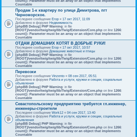
count(): Parameter must be an array or an object that implements
Countable
Продам 1-к квартиру по улице Димитрова, пгт
Черноморское.
Последнее сообщение
Егор
«
17 окт 2017, 11:09
Добавлено в форуме
Недвижимость
[phpBB Debug] PHP Warning
: in file
[ROOT]/vendor/twig/twig/lib/Twig/Extension/Core.php
on line
1266
:
count(): Parameter must be an array or an object that implements
Countable
ОТДАМ ДОМАШНИХ КОТЯТ В ДОБРЫЕ РУКИ!
Последнее сообщение
Егор
«
17 окт 2017, 10:57
Добавлено в форуме
Домашние животные и птицы
[phpBB Debug] PHP Warning
: in file
[ROOT]/vendor/twig/twig/lib/Twig/Extension/Core.php
on line
1266
:
count(): Parameter must be an array or an object that implements
Countable
Перевозки
Последнее сообщение
Vinzento
«
08 сен 2017, 05:51
Добавлено в форуме
Работа и услуги, кружки и секции, социальные
объявления
[phpBB Debug] PHP Warning
: in file
[ROOT]/vendor/twig/twig/lib/Twig/Extension/Core.php
on line
1266
:
count(): Parameter must be an array or an object that implements
Countable
Севастопольскому предприятию требуется гл.инженер,
инженеры-строители
Последнее сообщение
Work12
«
04 сен 2017, 13:40
Добавлено в форуме
Работа и услуги, кружки и секции, социальные
объявления
[phpBB Debug] PHP Warning
: in file
[ROOT]/vendor/twig/twig/lib/Twig/Extension/Core.php
on line
1266
:
count(): Parameter must be an array or an object that implements
Countable