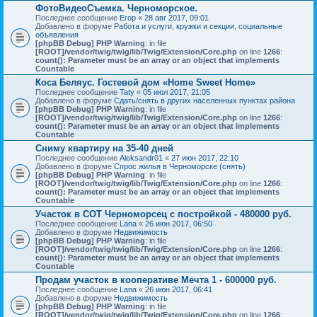
ФотоВидеоСъемка. Черноморское.
Последнее сообщение
Егор
«
28 авг 2017, 09:01
Добавлено в форуме
Работа и услуги, кружки и секции, социальные
объявления
[phpBB Debug] PHP Warning
: in file
[ROOT]/vendor/twig/twig/lib/Twig/Extension/Core.php
on line
1266
:
count(): Parameter must be an array or an object that implements
Countable
Коса Беляус. Гостевой дом «Home Sweet Home»
Последнее сообщение
Taty
«
05 июл 2017, 21:05
Добавлено в форуме
Сдать/снять в других населенных пунктах района
[phpBB Debug] PHP Warning
: in file
[ROOT]/vendor/twig/twig/lib/Twig/Extension/Core.php
on line
1266
:
count(): Parameter must be an array or an object that implements
Countable
Сниму квартиру на 35-40 дней
Последнее сообщение
Aleksandr01
«
27 июн 2017, 22:10
Добавлено в форуме
Спрос жилья в Черноморске (снять)
[phpBB Debug] PHP Warning
: in file
[ROOT]/vendor/twig/twig/lib/Twig/Extension/Core.php
on line
1266
:
count(): Parameter must be an array or an object that implements
Countable
Участок в СОТ Черноморсец с постройкой - 480000 руб.
Последнее сообщение
Lana
«
26 июн 2017, 06:50
Добавлено в форуме
Недвижимость
[phpBB Debug] PHP Warning
: in file
[ROOT]/vendor/twig/twig/lib/Twig/Extension/Core.php
on line
1266
:
count(): Parameter must be an array or an object that implements
Countable
Продам участок в кооперативе Мечта 1 - 600000 руб.
Последнее сообщение
Lana
«
26 июн 2017, 06:41
Добавлено в форуме
Недвижимость
[phpBB Debug] PHP Warning
: in file
[ROOT]/vendor/twig/twig/lib/Twig/Extension/Core.php
on line
1266
: