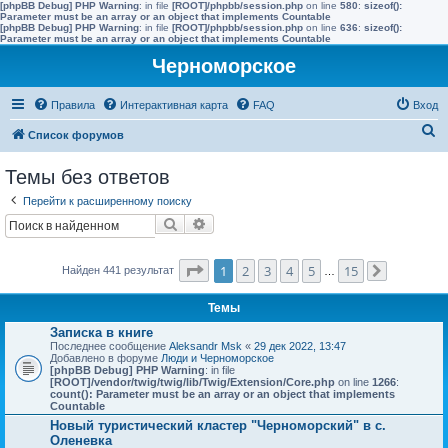
[phpBB Debug] PHP Warning
: in file
[ROOT]/phpbb/session.php
on line
580
:
sizeof():
Parameter must be an array or an object that implements Countable
[phpBB Debug] PHP Warning
: in file
[ROOT]/phpbb/session.php
on line
636
:
sizeof():
Parameter must be an array or an object that implements Countable
Черноморское
Правила
Интерактивная карта
FAQ
Вход
П
Список форумов
о
Темы без ответов
и
Перейти к расширенному поиску
с
Поиск
Расширенный поиск
к
Страница
1
из
15
1
2
3
4
5
15
Найден 441 результат
…
След.
Темы
Записка в книге
Последнее сообщение
Aleksandr Msk
«
29 дек 2022, 13:47
Добавлено в форуме
Люди и Черноморское
[phpBB Debug] PHP Warning
: in file
[ROOT]/vendor/twig/twig/lib/Twig/Extension/Core.php
on line
1266
:
count(): Parameter must be an array or an object that implements
Countable
Новый туристический кластер "Черноморский" в с.
Оленевка