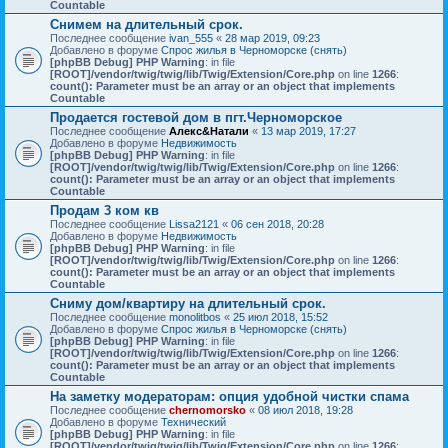
Countable
Снимем на длительный срок.
Последнее сообщение
ivan_555
«
28 мар 2019, 09:23
Добавлено в форуме
Спрос жилья в Черноморске (снять)
[phpBB Debug] PHP Warning
: in file
[ROOT]/vendor/twig/twig/lib/Twig/Extension/Core.php
on line
1266
:
count(): Parameter must be an array or an object that implements
Countable
Продается гостевой дом в пгт.Черноморское
Последнее сообщение
Алекс&Натали
«
13 мар 2019, 17:27
Добавлено в форуме
Недвижимость
[phpBB Debug] PHP Warning
: in file
[ROOT]/vendor/twig/twig/lib/Twig/Extension/Core.php
on line
1266
:
count(): Parameter must be an array or an object that implements
Countable
Продам 3 ком кв
Последнее сообщение
Lissa2121
«
06 сен 2018, 20:28
Добавлено в форуме
Недвижимость
[phpBB Debug] PHP Warning
: in file
[ROOT]/vendor/twig/twig/lib/Twig/Extension/Core.php
on line
1266
:
count(): Parameter must be an array or an object that implements
Countable
Сниму дом/квартиру на длительный срок.
Последнее сообщение
monolitbos
«
25 июл 2018, 15:52
Добавлено в форуме
Спрос жилья в Черноморске (снять)
[phpBB Debug] PHP Warning
: in file
[ROOT]/vendor/twig/twig/lib/Twig/Extension/Core.php
on line
1266
:
count(): Parameter must be an array or an object that implements
Countable
На заметку модераторам: опция удобной чистки спама
Последнее сообщение
chernomorsko
«
08 июл 2018, 19:28
Добавлено в форуме
Технический
[phpBB Debug] PHP Warning
: in file
[ROOT]/vendor/twig/twig/lib/Twig/Extension/Core.php
on line
1266
: