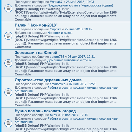
Последнее сообщение
Елена67
«
26 май 2018, 10:03
Добавлено в форуме
Предложение жилья в Черноморске (сдать)
[phpBB Debug] PHP Warning
: in file
[ROOT]/vendor/twig/twig/lib/Twig/Extension/Core.php
on line
1266
:
count(): Parameter must be an array or an object that implements
Countable
Ралли "Нахимов-2018"
Последнее сообщение
Сирожа
«
27 янв 2018, 10:42
Добавлено в форуме
Новости и жизнь
[phpBB Debug] PHP Warning
: in file
[ROOT]/vendor/twig/twig/lib/Twig/Extension/Core.php
on line
1266
:
count(): Parameter must be an array or an object that implements
Countable
Зоомагазин на Южной
Последнее сообщение
saturn735
«
03 дек 2017, 12:31
Добавлено в форуме
Домашние животные и птицы
[phpBB Debug] PHP Warning
: in file
[ROOT]/vendor/twig/twig/lib/Twig/Extension/Core.php
on line
1266
:
count(): Parameter must be an array or an object that implements
Countable
Строительство деревянных домов
Последнее сообщение
sevdomiko
«
07 ноя 2017, 22:23
Добавлено в форуме
Работа и услуги, кружки и секции, социальные
объявления
[phpBB Debug] PHP Warning
: in file
[ROOT]/vendor/twig/twig/lib/Twig/Extension/Core.php
on line
1266
:
count(): Parameter must be an array or an object that implements
Countable
Нужно помочь вскопать огород.
Последнее сообщение
Akex
«
03 ноя 2017, 17:15
Добавлено в форуме
Работа и услуги, кружки и секции, социальные
объявления
[phpBB Debug] PHP Warning
: in file
[ROOT]/vendor/twig/twig/lib/Twig/Extension/Core.php
on line
1266
: