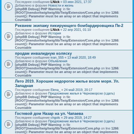
Последнее сообщение
LNick
«
03 июн 2021, 17:37
Добавлено в форуме
Новости и жизнь
[phpBB Debug] PHP Warning
: in file
[ROOT]/vendor/twig/twig/lib/Twig/Extension/Core.php
on line
1266
:
count(): Parameter must be an array or an object that implements
Countable
Реквием экипажу пикирующего бомбардировщика Пе-2
Последнее сообщение
LNick
«
22 апр 2021, 01:10
Добавлено в форуме
История
[phpBB Debug] PHP Warning
: in file
[ROOT]/vendor/twig/twig/lib/Twig/Extension/Core.php
on line
1266
:
count(): Parameter must be an array or an object that implements
Countable
продам инвалидную коляску
Последнее сообщение
ivan_555
«
13 май 2020, 18:49
Добавлено в форуме
Объявления
[phpBB Debug] PHP Warning
: in file
[ROOT]/vendor/twig/twig/lib/Twig/Extension/Core.php
on line
1266
:
count(): Parameter must be an array or an object that implements
Countable
Лето 2019. Хорошее недорогое жилье возле моря. Ул.
Западная
Последнее сообщение
Elena_
«
24 май 2019, 20:17
Добавлено в форуме
Предложение жилья в Черноморске (сдать)
[phpBB Debug] PHP Warning
: in file
[ROOT]/vendor/twig/twig/lib/Twig/Extension/Core.php
on line
1266
:
count(): Parameter must be an array or an object that implements
Countable
Гостевой дом Назар на ул. Чапаева
Последнее сообщение
chgols
«
29 апр 2019, 14:27
Добавлено в форуме
Предложение жилья в Черноморске (сдать)
[phpBB Debug] PHP Warning
: in file
[ROOT]/vendor/twig/twig/lib/Twig/Extension/Core.php
on line
1266
:
count(): Parameter must be an array or an object that implements