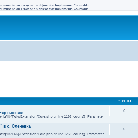
ter must be an array or an object that implements Countable
ter must be an array or an object that implements Countable
ОТВЕТЫ
0
 Черноморское
wig/lib/Twig/Extension/Core.php
on line
1266
:
count(): Parameter
 в с. Оленевка
0
wig/lib/Twig/Extension/Core.php
on line
1266
:
count(): Parameter