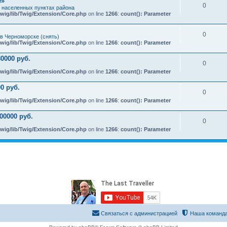
e»
0
х населенных пунктах района
wig/lib/Twig/Extension/Core.php
on line
1266
:
count(): Parameter
0
в Черноморске (снять)
wig/lib/Twig/Extension/Core.php
on line
1266
:
count(): Parameter
0000 руб.
0
wig/lib/Twig/Extension/Core.php
on line
1266
:
count(): Parameter
0 руб.
0
wig/lib/Twig/Extension/Core.php
on line
1266
:
count(): Parameter
00000 руб.
0
wig/lib/Twig/Extension/Core.php
on line
1266
:
count(): Parameter
Связаться с администрацией
Наша команд