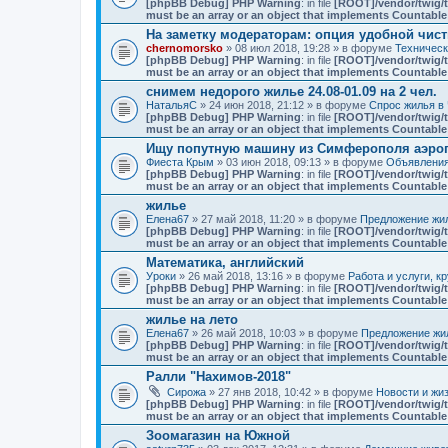
[phpBB Debug] PHP Warning
: in file
[ROOT]/vendor/twig/t
must be an array or an object that implements Countable
На заметку модераторам: опция удобной чист
chernomorsko
» 08 июл 2018, 19:28 » в форуме
Техничес
[phpBB Debug] PHP Warning
: in file
[ROOT]/vendor/twig/t
must be an array or an object that implements Countable
снимем недорого жилье 24.08-01.09 на 2 чел.
НатальяС
» 24 июн 2018, 21:12 » в форуме
Спрос жилья в 
[phpBB Debug] PHP Warning
: in file
[ROOT]/vendor/twig/t
must be an array or an object that implements Countable
Ищу попутную машину из Симферополя аэро
Фиеста Крым
» 03 июн 2018, 09:13 » в форуме
Объявлени
[phpBB Debug] PHP Warning
: in file
[ROOT]/vendor/twig/t
must be an array or an object that implements Countable
жилье
Елена67
» 27 май 2018, 11:20 » в форуме
Предложение жил
[phpBB Debug] PHP Warning
: in file
[ROOT]/vendor/twig/t
must be an array or an object that implements Countable
Математика, английский
Уроки
» 26 май 2018, 13:16 » в форуме
Работа и услуги, к
[phpBB Debug] PHP Warning
: in file
[ROOT]/vendor/twig/t
must be an array or an object that implements Countable
жилье на лето
Елена67
» 26 май 2018, 10:03 » в форуме
Предложение жил
[phpBB Debug] PHP Warning
: in file
[ROOT]/vendor/twig/t
must be an array or an object that implements Countable
Ралли "Нахимов-2018"
Сирожа
» 27 янв 2018, 10:42 » в форуме
Новости и жи
[phpBB Debug] PHP Warning
: in file
[ROOT]/vendor/twig/t
must be an array or an object that implements Countable
Зоомагазин на Южной