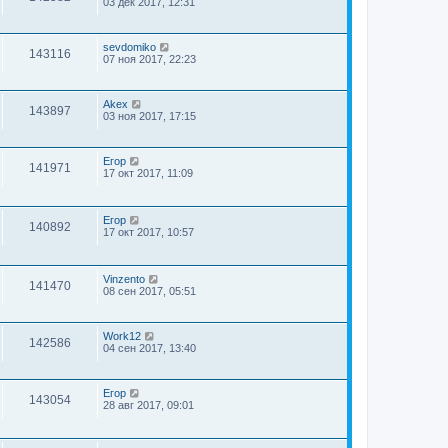
03 дек 2017, 12:31
sevdomiko
143116
07 ноя 2017, 22:23
Akex
143897
03 ноя 2017, 17:15
Егор
141971
17 окт 2017, 11:09
Егор
140892
17 окт 2017, 10:57
Vinzento
141470
08 сен 2017, 05:51
Work12
142586
04 сен 2017, 13:40
Егор
143054
28 авг 2017, 09:01