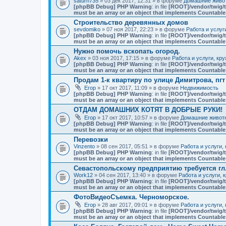
saturn735
» 03 дек 2017, 12:31 » в форуме
Домашние живот
[phpBB Debug] PHP Warning
: in file
[ROOT]/vendor/twig/t
must be an array or an object that implements Countable
Строительство деревянных домов
sevdomiko
» 07 ноя 2017, 22:23 » в форуме
Работа и услуг
[phpBB Debug] PHP Warning
: in file
[ROOT]/vendor/twig/t
must be an array or an object that implements Countable
Нужно помочь вскопать огород.
Akex
» 03 ноя 2017, 17:15 » в форуме
Работа и услуги, кр
[phpBB Debug] PHP Warning
: in file
[ROOT]/vendor/twig/t
must be an array or an object that implements Countable
Продам 1-к квартиру по улице Димитрова, пг
Егор
» 17 окт 2017, 11:09 » в форуме
Недвижимость
[phpBB Debug] PHP Warning
: in file
[ROOT]/vendor/twig/t
must be an array or an object that implements Countable
ОТДАМ ДОМАШНИХ КОТЯТ В ДОБРЫЕ РУКИ!
Егор
» 17 окт 2017, 10:57 » в форуме
Домашние животн
[phpBB Debug] PHP Warning
: in file
[ROOT]/vendor/twig/t
must be an array or an object that implements Countable
Перевозки
Vinzento
» 08 сен 2017, 05:51 » в форуме
Работа и услуги,
[phpBB Debug] PHP Warning
: in file
[ROOT]/vendor/twig/t
must be an array or an object that implements Countable
Севастопольскому предприятию требуется гл
Work12
» 04 сен 2017, 13:40 » в форуме
Работа и услуги, 
[phpBB Debug] PHP Warning
: in file
[ROOT]/vendor/twig/t
must be an array or an object that implements Countable
ФотоВидеоСъемка. Черноморское.
Егор
» 28 авг 2017, 09:01 » в форуме
Работа и услуги,
[phpBB Debug] PHP Warning
: in file
[ROOT]/vendor/twig/t
must be an array or an object that implements Countable