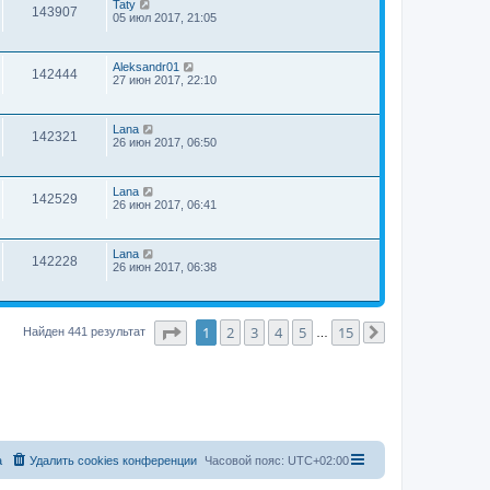
Taty
143907
05 июл 2017, 21:05
Aleksandr01
142444
27 июн 2017, 22:10
Lana
142321
26 июн 2017, 06:50
Lana
142529
26 июн 2017, 06:41
Lana
142228
26 июн 2017, 06:38
Страница
1
из
15
1
2
3
4
5
15
Найден 441 результат
…
След.
а
Удалить cookies конференции
Часовой пояс:
UTC+02:00