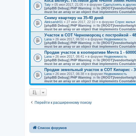
Коса Беляус. Гостевой дом «Home Sweet Hom
Taty
» 05 июл 2017, 21:05 » в форуме
Сдать/снять в други
[phpBB Debug] PHP Warning
: in file
[ROOT]/vendor/twig/t
must be an array or an object that implements Countable
Сниму квартиру на 35-40 дней
Aleksandr01
» 27 июн 2017, 22:10 » в форуме
Спрос жилья 
[phpBB Debug] PHP Warning
: in file
[ROOT]/vendor/twig/t
must be an array or an object that implements Countable
Участок в СОТ Черноморсец с постройкой - 48
Lana
» 26 июн 2017, 06:50 » в форуме
Недвижимость
[phpBB Debug] PHP Warning
: in file
[ROOT]/vendor/twig/t
must be an array or an object that implements Countable
Продам участок в кооперативе Мечта 1 - 60000
Lana
» 26 июн 2017, 06:41 » в форуме
Недвижимость
[phpBB Debug] PHP Warning
: in file
[ROOT]/vendor/twig/t
must be an array or an object that implements Countable
Продам земельный участок в СОТ Кипарис - 3
Lana
» 26 июн 2017, 06:38 » в форуме
Недвижимость
[phpBB Debug] PHP Warning
: in file
[ROOT]/vendor/twig/t
must be an array or an object that implements Countable
Перейти к расширенному поиску
Список форумов