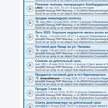
Реквием экипажу пикирующего бомбардировщ
LNick
» 22 апр 2021, 01:10 » в форуме
История
[phpBB Debug] PHP Warning
: in file
[ROOT]/vendor/twig/t
must be an array or an object that implements Countable
продам инвалидную коляску
ivan_555
» 13 май 2020, 18:49 » в форуме
Объявления
[phpBB Debug] PHP Warning
: in file
[ROOT]/vendor/twig/t
must be an array or an object that implements Countable
Лето 2019. Хорошее недорогое жилье возле мо
Elena_
» 24 май 2019, 20:17 » в форуме
Предложение ж
[phpBB Debug] PHP Warning
: in file
[ROOT]/vendor/twig/t
must be an array or an object that implements Countable
Гостевой дом Назар на ул. Чапаева
chgols
» 29 апр 2019, 14:27 » в форуме
Предложение ж
[phpBB Debug] PHP Warning
: in file
[ROOT]/vendor/twig/t
must be an array or an object that implements Countable
Снимем на длительный срок.
ivan_555
» 28 мар 2019, 09:23 » в форуме
Спрос жилья в Ч
[phpBB Debug] PHP Warning
: in file
[ROOT]/vendor/twig/t
must be an array or an object that implements Countable
Продается гостевой дом в пгт.Черноморское
Алекс&Натали
» 13 мар 2019, 17:27 » в форуме
Недв
[phpBB Debug] PHP Warning
: in file
[ROOT]/vendor/twig/t
must be an array or an object that implements Countable
Продам 3 ком кв
Lissa2121
» 06 сен 2018, 20:28 » в форуме
Недвижимость
[phpBB Debug] PHP Warning
: in file
[ROOT]/vendor/twig/t
must be an array or an object that implements Countable
Сниму дом/квартиру на длительный срок.
monolitbos
» 25 июл 2018, 15:52 » в форуме
Спрос жилья в