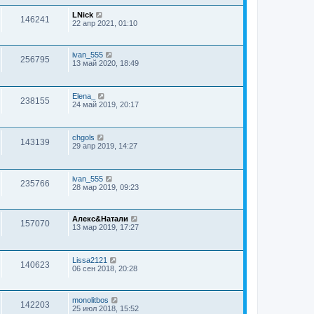
LNick
146241
22 апр 2021, 01:10
ivan_555
256795
13 май 2020, 18:49
Elena_
238155
24 май 2019, 20:17
chgols
143139
29 апр 2019, 14:27
ivan_555
235766
28 мар 2019, 09:23
Алекс&Натали
157070
13 мар 2019, 17:27
Lissa2121
140623
06 сен 2018, 20:28
monolitbos
142203
25 июл 2018, 15:52