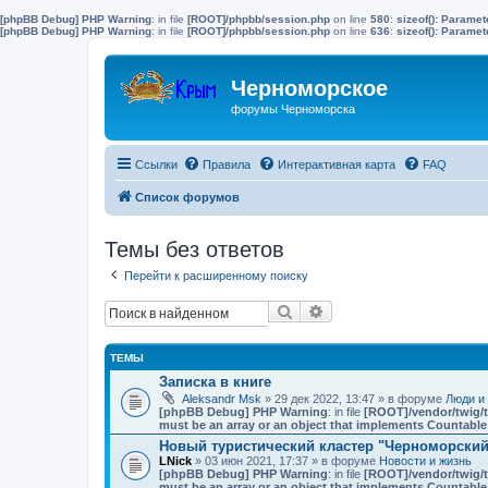
[phpBB Debug] PHP Warning
: in file
[ROOT]/phpbb/session.php
on line
580
:
sizeof(): Parame
[phpBB Debug] PHP Warning
: in file
[ROOT]/phpbb/session.php
on line
636
:
sizeof(): Parame
Черноморское
форумы Черноморска
Ссылки
Правила
Интерактивная карта
FAQ
Список форумов
Темы без ответов
Перейти к расширенному поиску
Поиск
Расширенный поиск
ТЕМЫ
Записка в книге
Aleksandr Msk
» 29 дек 2022, 13:47 » в форуме
Люди и
[phpBB Debug] PHP Warning
: in file
[ROOT]/vendor/twig/t
must be an array or an object that implements Countable
Новый туристический кластер "Черноморский"
LNick
» 03 июн 2021, 17:37 » в форуме
Новости и жизнь
[phpBB Debug] PHP Warning
: in file
[ROOT]/vendor/twig/t
must be an array or an object that implements Countable