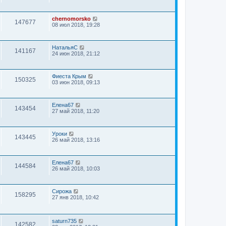
chernomorsko
147677
08 июл 2018, 19:28
НатальяС
141167
24 июн 2018, 21:12
Фиеста Крым
150325
03 июн 2018, 09:13
Елена67
143454
27 май 2018, 11:20
Уроки
143445
26 май 2018, 13:16
Елена67
144584
26 май 2018, 10:03
Сирожа
158295
27 янв 2018, 10:42
saturn735
142582