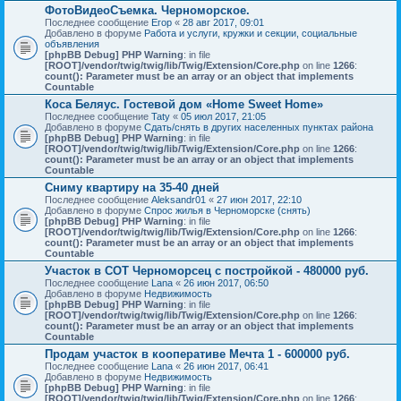
ФотоВидеоСъемка. Черноморское.
Последнее сообщение
Егор
«
28 авг 2017, 09:01
Добавлено в форуме
Работа и услуги, кружки и секции, социальные
объявления
[phpBB Debug] PHP Warning
: in file
[ROOT]/vendor/twig/twig/lib/Twig/Extension/Core.php
on line
1266
:
count(): Parameter must be an array or an object that implements
Countable
Коса Беляус. Гостевой дом «Home Sweet Home»
Последнее сообщение
Taty
«
05 июл 2017, 21:05
Добавлено в форуме
Сдать/снять в других населенных пунктах района
[phpBB Debug] PHP Warning
: in file
[ROOT]/vendor/twig/twig/lib/Twig/Extension/Core.php
on line
1266
:
count(): Parameter must be an array or an object that implements
Countable
Сниму квартиру на 35-40 дней
Последнее сообщение
Aleksandr01
«
27 июн 2017, 22:10
Добавлено в форуме
Спрос жилья в Черноморске (снять)
[phpBB Debug] PHP Warning
: in file
[ROOT]/vendor/twig/twig/lib/Twig/Extension/Core.php
on line
1266
:
count(): Parameter must be an array or an object that implements
Countable
Участок в СОТ Черноморсец с постройкой - 480000 руб.
Последнее сообщение
Lana
«
26 июн 2017, 06:50
Добавлено в форуме
Недвижимость
[phpBB Debug] PHP Warning
: in file
[ROOT]/vendor/twig/twig/lib/Twig/Extension/Core.php
on line
1266
:
count(): Parameter must be an array or an object that implements
Countable
Продам участок в кооперативе Мечта 1 - 600000 руб.
Последнее сообщение
Lana
«
26 июн 2017, 06:41
Добавлено в форуме
Недвижимость
[phpBB Debug] PHP Warning
: in file
[ROOT]/vendor/twig/twig/lib/Twig/Extension/Core.php
on line
1266
: