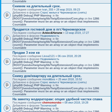
Countable
Снимем на длительный срок.
Последнее сообщение
ivan_555
«
28 мар 2019, 09:23
Добавлено в форуме
Спрос жилья в Черноморске (снять)
[phpBB Debug] PHP Warning
: in file
[ROOT]/vendor/twig/twig/lib/Twig/Extension/Core.php
on line
1266
:
count(): Parameter must be an array or an object that implements
Countable
Продается гостевой дом в пгт.Черноморское
Последнее сообщение
Алекс&Натали
«
13 мар 2019, 17:27
Добавлено в форуме
Недвижимость
[phpBB Debug] PHP Warning
: in file
[ROOT]/vendor/twig/twig/lib/Twig/Extension/Core.php
on line
1266
:
count(): Parameter must be an array or an object that implements
Countable
Продам 3 ком кв
Последнее сообщение
Lissa2121
«
06 сен 2018, 20:28
Добавлено в форуме
Недвижимость
[phpBB Debug] PHP Warning
: in file
[ROOT]/vendor/twig/twig/lib/Twig/Extension/Core.php
on line
1266
:
count(): Parameter must be an array or an object that implements
Countable
Сниму дом/квартиру на длительный срок.
Последнее сообщение
monolitbos
«
25 июл 2018, 15:52
Добавлено в форуме
Спрос жилья в Черноморске (снять)
[phpBB Debug] PHP Warning
: in file
[ROOT]/vendor/twig/twig/lib/Twig/Extension/Core.php
on line
1266
:
count(): Parameter must be an array or an object that implements
Countable
На заметку модераторам: опция удобной чистки спама
Последнее сообщение
chernomorsko
«
08 июл 2018, 19:28
Добавлено в форуме
Технический
[phpBB Debug] PHP Warning
: in file
[ROOT]/vendor/twig/twig/lib/Twig/Extension/Core.php
on line
1266
: