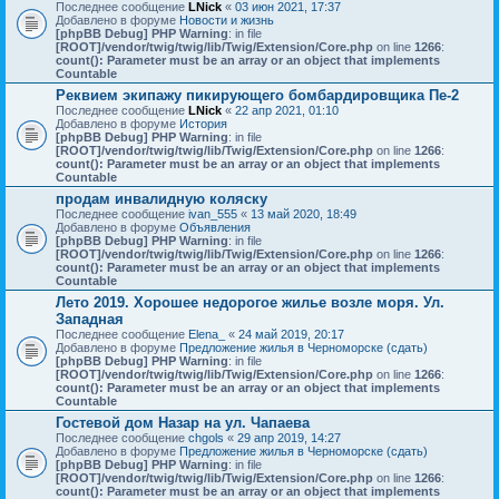
Последнее сообщение
LNick
«
03 июн 2021, 17:37
Добавлено в форуме
Новости и жизнь
[phpBB Debug] PHP Warning
: in file
[ROOT]/vendor/twig/twig/lib/Twig/Extension/Core.php
on line
1266
:
count(): Parameter must be an array or an object that implements
Countable
Реквием экипажу пикирующего бомбардировщика Пе-2
Последнее сообщение
LNick
«
22 апр 2021, 01:10
Добавлено в форуме
История
[phpBB Debug] PHP Warning
: in file
[ROOT]/vendor/twig/twig/lib/Twig/Extension/Core.php
on line
1266
:
count(): Parameter must be an array or an object that implements
Countable
продам инвалидную коляску
Последнее сообщение
ivan_555
«
13 май 2020, 18:49
Добавлено в форуме
Объявления
[phpBB Debug] PHP Warning
: in file
[ROOT]/vendor/twig/twig/lib/Twig/Extension/Core.php
on line
1266
:
count(): Parameter must be an array or an object that implements
Countable
Лето 2019. Хорошее недорогое жилье возле моря. Ул.
Западная
Последнее сообщение
Elena_
«
24 май 2019, 20:17
Добавлено в форуме
Предложение жилья в Черноморске (сдать)
[phpBB Debug] PHP Warning
: in file
[ROOT]/vendor/twig/twig/lib/Twig/Extension/Core.php
on line
1266
:
count(): Parameter must be an array or an object that implements
Countable
Гостевой дом Назар на ул. Чапаева
Последнее сообщение
chgols
«
29 апр 2019, 14:27
Добавлено в форуме
Предложение жилья в Черноморске (сдать)
[phpBB Debug] PHP Warning
: in file
[ROOT]/vendor/twig/twig/lib/Twig/Extension/Core.php
on line
1266
:
count(): Parameter must be an array or an object that implements