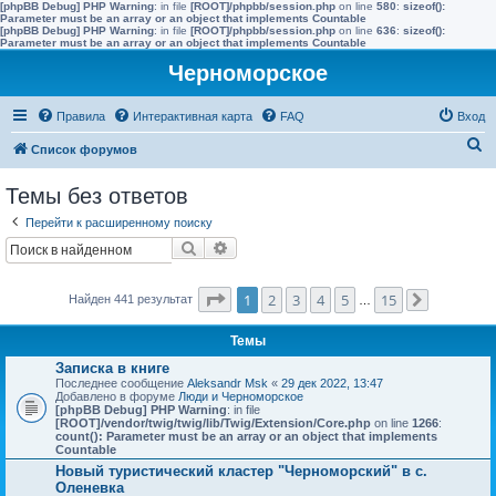
[phpBB Debug] PHP Warning
: in file
[ROOT]/phpbb/session.php
on line
580
:
sizeof():
Parameter must be an array or an object that implements Countable
[phpBB Debug] PHP Warning
: in file
[ROOT]/phpbb/session.php
on line
636
:
sizeof():
Parameter must be an array or an object that implements Countable
Черноморское
Правила
Интерактивная карта
FAQ
Вход
П
Список форумов
о
Темы без ответов
и
Перейти к расширенному поиску
с
Поиск
Расширенный поиск
к
Страница
1
из
15
1
2
3
4
5
15
Найден 441 результат
…
След.
Темы
Записка в книге
Последнее сообщение
Aleksandr Msk
«
29 дек 2022, 13:47
Добавлено в форуме
Люди и Черноморское
[phpBB Debug] PHP Warning
: in file
[ROOT]/vendor/twig/twig/lib/Twig/Extension/Core.php
on line
1266
:
count(): Parameter must be an array or an object that implements
Countable
Новый туристический кластер "Черноморский" в с.
Оленевка