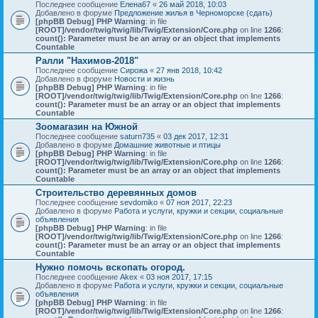
Последнее сообщение
Елена67
«
26 май 2018, 10:03
Добавлено в форуме
Предложение жилья в Черноморске (сдать)
[phpBB Debug] PHP Warning
: in file
[ROOT]/vendor/twig/twig/lib/Twig/Extension/Core.php
on line
1266
:
count(): Parameter must be an array or an object that implements
Countable
Ралли "Нахимов-2018"
Последнее сообщение
Сирожа
«
27 янв 2018, 10:42
Добавлено в форуме
Новости и жизнь
[phpBB Debug] PHP Warning
: in file
[ROOT]/vendor/twig/twig/lib/Twig/Extension/Core.php
on line
1266
:
count(): Parameter must be an array or an object that implements
Countable
Зоомагазин на Южной
Последнее сообщение
saturn735
«
03 дек 2017, 12:31
Добавлено в форуме
Домашние животные и птицы
[phpBB Debug] PHP Warning
: in file
[ROOT]/vendor/twig/twig/lib/Twig/Extension/Core.php
on line
1266
:
count(): Parameter must be an array or an object that implements
Countable
Строительство деревянных домов
Последнее сообщение
sevdomiko
«
07 ноя 2017, 22:23
Добавлено в форуме
Работа и услуги, кружки и секции, социальные
объявления
[phpBB Debug] PHP Warning
: in file
[ROOT]/vendor/twig/twig/lib/Twig/Extension/Core.php
on line
1266
:
count(): Parameter must be an array or an object that implements
Countable
Нужно помочь вскопать огород.
Последнее сообщение
Akex
«
03 ноя 2017, 17:15
Добавлено в форуме
Работа и услуги, кружки и секции, социальные
объявления
[phpBB Debug] PHP Warning
: in file
[ROOT]/vendor/twig/twig/lib/Twig/Extension/Core.php
on line
1266
: