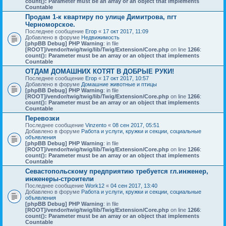
count(): Parameter must be an array or an object that implements
Countable
Продам 1-к квартиру по улице Димитрова, пгт
Черноморское.
Последнее сообщение
Егор
«
17 окт 2017, 11:09
Добавлено в форуме
Недвижимость
[phpBB Debug] PHP Warning
: in file
[ROOT]/vendor/twig/twig/lib/Twig/Extension/Core.php
on line
1266
:
count(): Parameter must be an array or an object that implements
Countable
ОТДАМ ДОМАШНИХ КОТЯТ В ДОБРЫЕ РУКИ!
Последнее сообщение
Егор
«
17 окт 2017, 10:57
Добавлено в форуме
Домашние животные и птицы
[phpBB Debug] PHP Warning
: in file
[ROOT]/vendor/twig/twig/lib/Twig/Extension/Core.php
on line
1266
:
count(): Parameter must be an array or an object that implements
Countable
Перевозки
Последнее сообщение
Vinzento
«
08 сен 2017, 05:51
Добавлено в форуме
Работа и услуги, кружки и секции, социальные
объявления
[phpBB Debug] PHP Warning
: in file
[ROOT]/vendor/twig/twig/lib/Twig/Extension/Core.php
on line
1266
:
count(): Parameter must be an array or an object that implements
Countable
Севастопольскому предприятию требуется гл.инженер,
инженеры-строители
Последнее сообщение
Work12
«
04 сен 2017, 13:40
Добавлено в форуме
Работа и услуги, кружки и секции, социальные
объявления
[phpBB Debug] PHP Warning
: in file
[ROOT]/vendor/twig/twig/lib/Twig/Extension/Core.php
on line
1266
:
count(): Parameter must be an array or an object that implements
Countable