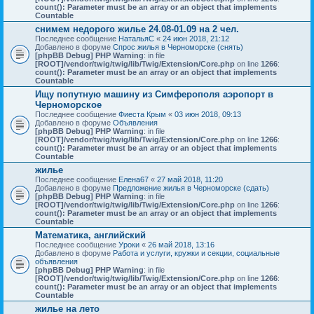
count(): Parameter must be an array or an object that implements
Countable
снимем недорого жилье 24.08-01.09 на 2 чел.
Последнее сообщение
НатальяС
«
24 июн 2018, 21:12
Добавлено в форуме
Спрос жилья в Черноморске (снять)
[phpBB Debug] PHP Warning
: in file
[ROOT]/vendor/twig/twig/lib/Twig/Extension/Core.php
on line
1266
:
count(): Parameter must be an array or an object that implements
Countable
Ищу попутную машину из Симферополя аэропорт в
Черноморское
Последнее сообщение
Фиеста Крым
«
03 июн 2018, 09:13
Добавлено в форуме
Объявления
[phpBB Debug] PHP Warning
: in file
[ROOT]/vendor/twig/twig/lib/Twig/Extension/Core.php
on line
1266
:
count(): Parameter must be an array or an object that implements
Countable
жилье
Последнее сообщение
Елена67
«
27 май 2018, 11:20
Добавлено в форуме
Предложение жилья в Черноморске (сдать)
[phpBB Debug] PHP Warning
: in file
[ROOT]/vendor/twig/twig/lib/Twig/Extension/Core.php
on line
1266
:
count(): Parameter must be an array or an object that implements
Countable
Математика, английский
Последнее сообщение
Уроки
«
26 май 2018, 13:16
Добавлено в форуме
Работа и услуги, кружки и секции, социальные
объявления
[phpBB Debug] PHP Warning
: in file
[ROOT]/vendor/twig/twig/lib/Twig/Extension/Core.php
on line
1266
:
count(): Parameter must be an array or an object that implements
Countable
жилье на лето