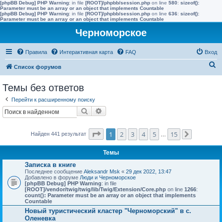
[phpBB Debug] PHP Warning
: in file
[ROOT]/phpbb/session.php
on line
580
:
sizeof():
Parameter must be an array or an object that implements Countable
[phpBB Debug] PHP Warning
: in file
[ROOT]/phpbb/session.php
on line
636
:
sizeof():
Parameter must be an array or an object that implements Countable
Черноморское
Правила
Интерактивная карта
FAQ
Вход
П
Список форумов
о
Темы без ответов
и
Перейти к расширенному поиску
с
Поиск
Расширенный поиск
к
Страница
1
из
15
1
2
3
4
5
15
Найден 441 результат
…
След.
Темы
Записка в книге
Последнее сообщение
Aleksandr Msk
«
29 дек 2022, 13:47
Добавлено в форуме
Люди и Черноморское
[phpBB Debug] PHP Warning
: in file
[ROOT]/vendor/twig/twig/lib/Twig/Extension/Core.php
on line
1266
:
count(): Parameter must be an array or an object that implements
Countable
Новый туристический кластер "Черноморский" в с.
Оленевка