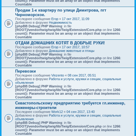
count(): Parameter must be an array or an object that implements
Countable
Продам 1-к квартиру по улице Димитрова, пгт
Черноморское.
Последнее сообщение
Егор
«
17 окт 2017, 11:09
Добавлено в форуме
Недвижимость
[phpBB Debug] PHP Warning
: in file
[ROOT]/vendor/twig/twig/lib/Twig/Extension/Core.php
on line
1266
:
count(): Parameter must be an array or an object that implements
Countable
ОТДАМ ДОМАШНИХ КОТЯТ В ДОБРЫЕ РУКИ!
Последнее сообщение
Егор
«
17 окт 2017, 10:57
Добавлено в форуме
Домашние животные и птицы
[phpBB Debug] PHP Warning
: in file
[ROOT]/vendor/twig/twig/lib/Twig/Extension/Core.php
on line
1266
:
count(): Parameter must be an array or an object that implements
Countable
Перевозки
Последнее сообщение
Vinzento
«
08 сен 2017, 05:51
Добавлено в форуме
Работа и услуги, кружки и секции, социальные
объявления
[phpBB Debug] PHP Warning
: in file
[ROOT]/vendor/twig/twig/lib/Twig/Extension/Core.php
on line
1266
:
count(): Parameter must be an array or an object that implements
Countable
Севастопольскому предприятию требуется гл.инженер,
инженеры-строители
Последнее сообщение
Work12
«
04 сен 2017, 13:40
Добавлено в форуме
Работа и услуги, кружки и секции, социальные
объявления
[phpBB Debug] PHP Warning
: in file
[ROOT]/vendor/twig/twig/lib/Twig/Extension/Core.php
on line
1266
:
count(): Parameter must be an array or an object that implements
Countable