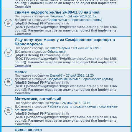
count(): Parameter must be an array or an object that implements
Countable
снимем недорого жилье 24.08-01.09 на 2 чел.
Последнее сообщение
НатальяС
«
24 июн 2018, 21:12
Добавлено в форуме
Спрос жилья в Черноморске (снять)
[phpBB Debug] PHP Warning
: in file
[ROOT]/vendor/twig/twig/lib/Twig/Extension/Core.php
on line
1266
:
count(): Parameter must be an array or an object that implements
Countable
Ищу попутную машину из Симферополя аэропорт в
Черноморское
Последнее сообщение
Фиеста Крым
«
03 июн 2018, 09:13
Добавлено в форуме
Объявления
[phpBB Debug] PHP Warning
: in file
[ROOT]/vendor/twig/twig/lib/Twig/Extension/Core.php
on line
1266
:
count(): Parameter must be an array or an object that implements
Countable
жилье
Последнее сообщение
Елена67
«
27 май 2018, 11:20
Добавлено в форуме
Предложение жилья в Черноморске (сдать)
[phpBB Debug] PHP Warning
: in file
[ROOT]/vendor/twig/twig/lib/Twig/Extension/Core.php
on line
1266
:
count(): Parameter must be an array or an object that implements
Countable
Математика, английский
Последнее сообщение
Уроки
«
26 май 2018, 13:16
Добавлено в форуме
Работа и услуги, кружки и секции, социальные
объявления
[phpBB Debug] PHP Warning
: in file
[ROOT]/vendor/twig/twig/lib/Twig/Extension/Core.php
on line
1266
:
count(): Parameter must be an array or an object that implements
Countable
жилье на лето