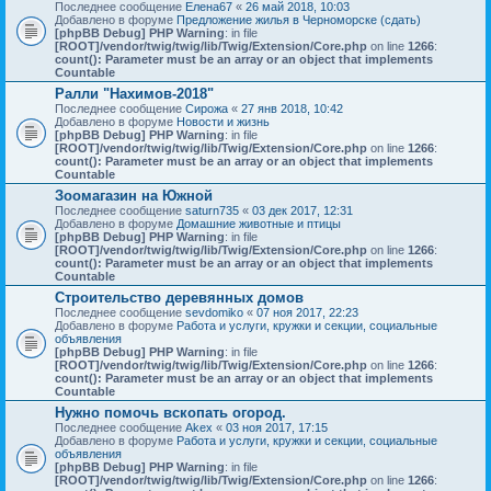
Последнее сообщение
Елена67
«
26 май 2018, 10:03
Добавлено в форуме
Предложение жилья в Черноморске (сдать)
[phpBB Debug] PHP Warning
: in file
[ROOT]/vendor/twig/twig/lib/Twig/Extension/Core.php
on line
1266
:
count(): Parameter must be an array or an object that implements
Countable
Ралли "Нахимов-2018"
Последнее сообщение
Сирожа
«
27 янв 2018, 10:42
Добавлено в форуме
Новости и жизнь
[phpBB Debug] PHP Warning
: in file
[ROOT]/vendor/twig/twig/lib/Twig/Extension/Core.php
on line
1266
:
count(): Parameter must be an array or an object that implements
Countable
Зоомагазин на Южной
Последнее сообщение
saturn735
«
03 дек 2017, 12:31
Добавлено в форуме
Домашние животные и птицы
[phpBB Debug] PHP Warning
: in file
[ROOT]/vendor/twig/twig/lib/Twig/Extension/Core.php
on line
1266
:
count(): Parameter must be an array or an object that implements
Countable
Строительство деревянных домов
Последнее сообщение
sevdomiko
«
07 ноя 2017, 22:23
Добавлено в форуме
Работа и услуги, кружки и секции, социальные
объявления
[phpBB Debug] PHP Warning
: in file
[ROOT]/vendor/twig/twig/lib/Twig/Extension/Core.php
on line
1266
:
count(): Parameter must be an array or an object that implements
Countable
Нужно помочь вскопать огород.
Последнее сообщение
Akex
«
03 ноя 2017, 17:15
Добавлено в форуме
Работа и услуги, кружки и секции, социальные
объявления
[phpBB Debug] PHP Warning
: in file
[ROOT]/vendor/twig/twig/lib/Twig/Extension/Core.php
on line
1266
: