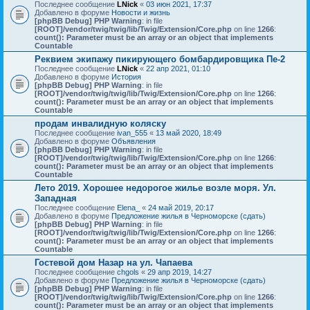
Последнее сообщение
LNick
«
03 июн 2021, 17:37
Добавлено в форуме
Новости и жизнь
[phpBB Debug] PHP Warning
: in file
[ROOT]/vendor/twig/twig/lib/Twig/Extension/Core.php
on line
1266
:
count(): Parameter must be an array or an object that implements
Countable
Реквием экипажу пикирующего бомбардировщика Пе-2
Последнее сообщение
LNick
«
22 апр 2021, 01:10
Добавлено в форуме
История
[phpBB Debug] PHP Warning
: in file
[ROOT]/vendor/twig/twig/lib/Twig/Extension/Core.php
on line
1266
:
count(): Parameter must be an array or an object that implements
Countable
продам инвалидную коляску
Последнее сообщение
ivan_555
«
13 май 2020, 18:49
Добавлено в форуме
Объявления
[phpBB Debug] PHP Warning
: in file
[ROOT]/vendor/twig/twig/lib/Twig/Extension/Core.php
on line
1266
:
count(): Parameter must be an array or an object that implements
Countable
Лето 2019. Хорошее недорогое жилье возле моря. Ул.
Западная
Последнее сообщение
Elena_
«
24 май 2019, 20:17
Добавлено в форуме
Предложение жилья в Черноморске (сдать)
[phpBB Debug] PHP Warning
: in file
[ROOT]/vendor/twig/twig/lib/Twig/Extension/Core.php
on line
1266
:
count(): Parameter must be an array or an object that implements
Countable
Гостевой дом Назар на ул. Чапаева
Последнее сообщение
chgols
«
29 апр 2019, 14:27
Добавлено в форуме
Предложение жилья в Черноморске (сдать)
[phpBB Debug] PHP Warning
: in file
[ROOT]/vendor/twig/twig/lib/Twig/Extension/Core.php
on line
1266
:
count(): Parameter must be an array or an object that implements