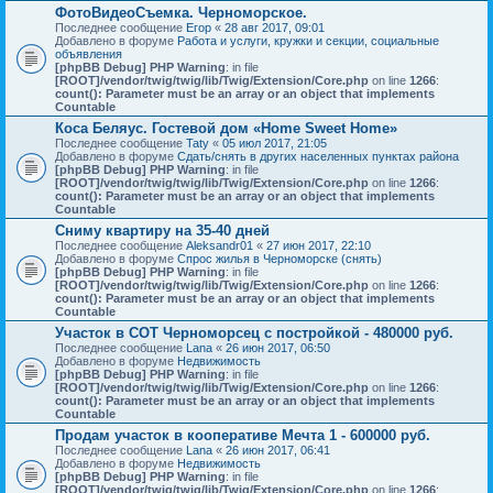
ФотоВидеоСъемка. Черноморское.
Последнее сообщение
Егор
«
28 авг 2017, 09:01
Добавлено в форуме
Работа и услуги, кружки и секции, социальные
объявления
[phpBB Debug] PHP Warning
: in file
[ROOT]/vendor/twig/twig/lib/Twig/Extension/Core.php
on line
1266
:
count(): Parameter must be an array or an object that implements
Countable
Коса Беляус. Гостевой дом «Home Sweet Home»
Последнее сообщение
Taty
«
05 июл 2017, 21:05
Добавлено в форуме
Сдать/снять в других населенных пунктах района
[phpBB Debug] PHP Warning
: in file
[ROOT]/vendor/twig/twig/lib/Twig/Extension/Core.php
on line
1266
:
count(): Parameter must be an array or an object that implements
Countable
Сниму квартиру на 35-40 дней
Последнее сообщение
Aleksandr01
«
27 июн 2017, 22:10
Добавлено в форуме
Спрос жилья в Черноморске (снять)
[phpBB Debug] PHP Warning
: in file
[ROOT]/vendor/twig/twig/lib/Twig/Extension/Core.php
on line
1266
:
count(): Parameter must be an array or an object that implements
Countable
Участок в СОТ Черноморсец с постройкой - 480000 руб.
Последнее сообщение
Lana
«
26 июн 2017, 06:50
Добавлено в форуме
Недвижимость
[phpBB Debug] PHP Warning
: in file
[ROOT]/vendor/twig/twig/lib/Twig/Extension/Core.php
on line
1266
:
count(): Parameter must be an array or an object that implements
Countable
Продам участок в кооперативе Мечта 1 - 600000 руб.
Последнее сообщение
Lana
«
26 июн 2017, 06:41
Добавлено в форуме
Недвижимость
[phpBB Debug] PHP Warning
: in file
[ROOT]/vendor/twig/twig/lib/Twig/Extension/Core.php
on line
1266
: