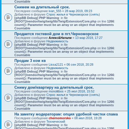
Countable
Снимем на длительный срок.
Последнее сообщение
ivan_555
«
28 мар 2019, 09:23
Добавлено в форуме
Спрос жилья в Черноморске (снять)
[phpBB Debug] PHP Warning
: in file
[ROOT]/vendor/twig/twig/lib/Twig/Extension/Core.php
on line
1266
:
count(): Parameter must be an array or an object that implements
Countable
Продается гостевой дом в пгт.Черноморское
Последнее сообщение
Алекс&Натали
«
13 мар 2019, 17:27
Добавлено в форуме
Недвижимость
[phpBB Debug] PHP Warning
: in file
[ROOT]/vendor/twig/twig/lib/Twig/Extension/Core.php
on line
1266
:
count(): Parameter must be an array or an object that implements
Countable
Продам 3 ком кв
Последнее сообщение
Lissa2121
«
06 сен 2018, 20:28
Добавлено в форуме
Недвижимость
[phpBB Debug] PHP Warning
: in file
[ROOT]/vendor/twig/twig/lib/Twig/Extension/Core.php
on line
1266
:
count(): Parameter must be an array or an object that implements
Countable
Сниму дом/квартиру на длительный срок.
Последнее сообщение
monolitbos
«
25 июл 2018, 15:52
Добавлено в форуме
Спрос жилья в Черноморске (снять)
[phpBB Debug] PHP Warning
: in file
[ROOT]/vendor/twig/twig/lib/Twig/Extension/Core.php
on line
1266
:
count(): Parameter must be an array or an object that implements
Countable
На заметку модераторам: опция удобной чистки спама
Последнее сообщение
chernomorsko
«
08 июл 2018, 19:28
Добавлено в форуме
Технический
[phpBB Debug] PHP Warning
: in file
[ROOT]/vendor/twig/twig/lib/Twig/Extension/Core.php
on line
1266
: