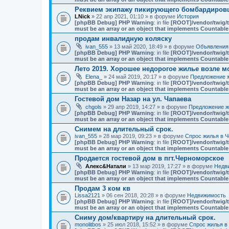
Реквием экипажу пикирующего бомбардировщ
LNick
» 22 апр 2021, 01:10 » в форуме
История
[phpBB Debug] PHP Warning
: in file
[ROOT]/vendor/twig/t
must be an array or an object that implements Countable
продам инвалидную коляску
ivan_555
» 13 май 2020, 18:49 » в форуме
Объявления
[phpBB Debug] PHP Warning
: in file
[ROOT]/vendor/twig/t
must be an array or an object that implements Countable
Лето 2019. Хорошее недорогое жилье возле мо
Elena_
» 24 май 2019, 20:17 » в форуме
Предложение ж
[phpBB Debug] PHP Warning
: in file
[ROOT]/vendor/twig/t
must be an array or an object that implements Countable
Гостевой дом Назар на ул. Чапаева
chgols
» 29 апр 2019, 14:27 » в форуме
Предложение ж
[phpBB Debug] PHP Warning
: in file
[ROOT]/vendor/twig/t
must be an array or an object that implements Countable
Снимем на длительный срок.
ivan_555
» 28 мар 2019, 09:23 » в форуме
Спрос жилья в Ч
[phpBB Debug] PHP Warning
: in file
[ROOT]/vendor/twig/t
must be an array or an object that implements Countable
Продается гостевой дом в пгт.Черноморское
Алекс&Натали
» 13 мар 2019, 17:27 » в форуме
Недв
[phpBB Debug] PHP Warning
: in file
[ROOT]/vendor/twig/t
must be an array or an object that implements Countable
Продам 3 ком кв
Lissa2121
» 06 сен 2018, 20:28 » в форуме
Недвижимость
[phpBB Debug] PHP Warning
: in file
[ROOT]/vendor/twig/t
must be an array or an object that implements Countable
Сниму дом/квартиру на длительный срок.
monolitbos
» 25 июл 2018, 15:52 » в форуме
Спрос жилья в