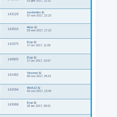
03 дек 2017, 12:31
sevdomiko
143129
07 ноя 2017, 22:23
Akex
143910
03 ноя 2017, 17:15
Егор
141975
17 окт 2017, 11:09
Егор
140905
17 окт 2017, 10:57
Vinzento
141482
08 сен 2017, 05:51
Work12
142594
04 сен 2017, 13:40
Егор
143068
28 авг 2017, 09:01