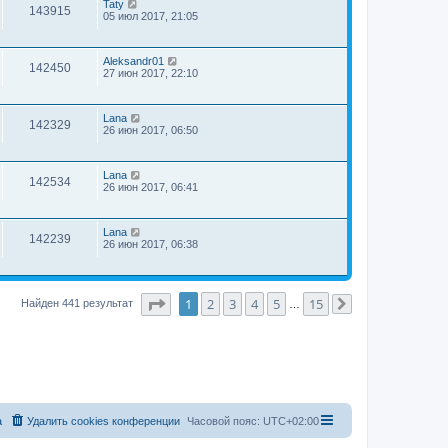
Taty
143915
05 июл 2017, 21:05
Aleksandr01
142450
27 июн 2017, 22:10
Lana
142329
26 июн 2017, 06:50
Lana
142534
26 июн 2017, 06:41
Lana
142239
26 июн 2017, 06:38
Страница
1
из
15
1
2
3
4
5
15
Найден 441 результат
…
След.
а
Удалить cookies конференции
Часовой пояс:
UTC+02:00