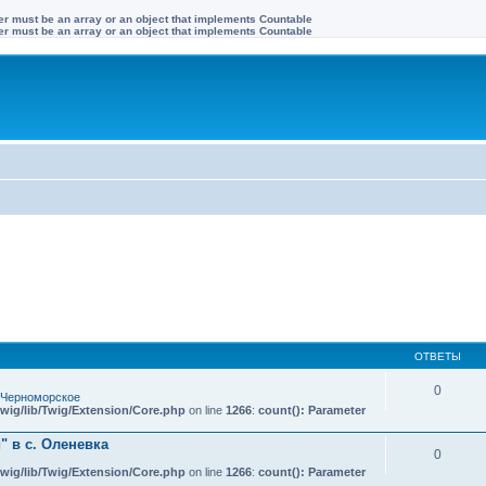
ter must be an array or an object that implements Countable
ter must be an array or an object that implements Countable
ОТВЕТЫ
0
 Черноморское
wig/lib/Twig/Extension/Core.php
on line
1266
:
count(): Parameter
 в с. Оленевка
0
wig/lib/Twig/Extension/Core.php
on line
1266
:
count(): Parameter