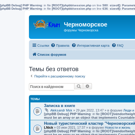
[phpBB Debug] PHP Warning
: in file
[ROOT]/phpbb/session.php
on line
580
:
sizeof(): Parame
[phpBB Debug] PHP Warning
: in file
[ROOT]/phpbb/session.php
on line
636
:
sizeof(): Parame
Черноморское
форумы Черноморска
Ссылки
Правила
Интерактивная карта
FAQ
Список форумов
Темы без ответов
Перейти к расширенному поиску
Поиск
Расширенный поиск
ТЕМЫ
Записка в книге
Aleksandr Msk
» 29 дек 2022, 13:47 » в форуме
Люди и
[phpBB Debug] PHP Warning
: in file
[ROOT]/vendor/twig/t
must be an array or an object that implements Countable
Новый туристический кластер "Черноморский"
LNick
» 03 июн 2021, 17:37 » в форуме
Новости и жизнь
[phpBB Debug] PHP Warning
: in file
[ROOT]/vendor/twig/t
must be an array or an object that implements Countable