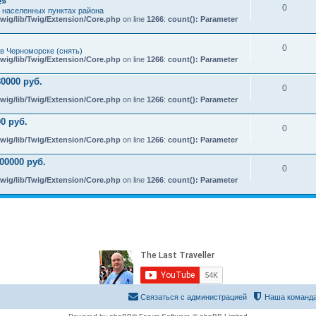
e»
0
х населенных пунктах района
wig/lib/Twig/Extension/Core.php
on line
1266
:
count(): Parameter
0
в Черноморске (снять)
wig/lib/Twig/Extension/Core.php
on line
1266
:
count(): Parameter
0000 руб.
0
wig/lib/Twig/Extension/Core.php
on line
1266
:
count(): Parameter
0 руб.
0
wig/lib/Twig/Extension/Core.php
on line
1266
:
count(): Parameter
00000 руб.
0
wig/lib/Twig/Extension/Core.php
on line
1266
:
count(): Parameter
Связаться с администрацией
Наша команд