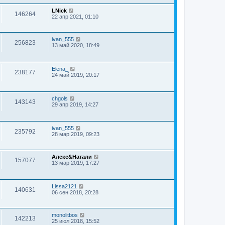
LNick
146264
22 апр 2021, 01:10
ivan_555
256823
13 май 2020, 18:49
Elena_
238177
24 май 2019, 20:17
chgols
143143
29 апр 2019, 14:27
ivan_555
235792
28 мар 2019, 09:23
Алекс&Натали
157077
13 мар 2019, 17:27
Lissa2121
140631
06 сен 2018, 20:28
monolitbos
142213
25 июл 2018, 15:52