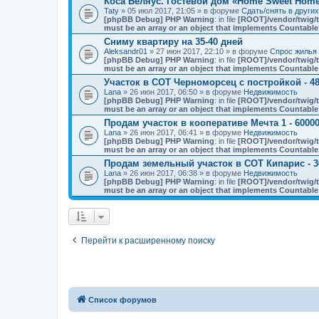
Коса Беляус. Гостевой дом «Home Sweet Hom
Taty
» 05 июл 2017, 21:05 » в форуме
Сдать/снять в други
[phpBB Debug] PHP Warning
: in file
[ROOT]/vendor/twig/t
must be an array or an object that implements Countable
Сниму квартиру на 35-40 дней
Aleksandr01
» 27 июн 2017, 22:10 » в форуме
Спрос жилья 
[phpBB Debug] PHP Warning
: in file
[ROOT]/vendor/twig/t
must be an array or an object that implements Countable
Участок в СОТ Черноморсец с постройкой - 48
Lana
» 26 июн 2017, 06:50 » в форуме
Недвижимость
[phpBB Debug] PHP Warning
: in file
[ROOT]/vendor/twig/t
must be an array or an object that implements Countable
Продам участок в кооперативе Мечта 1 - 60000
Lana
» 26 июн 2017, 06:41 » в форуме
Недвижимость
[phpBB Debug] PHP Warning
: in file
[ROOT]/vendor/twig/t
must be an array or an object that implements Countable
Продам земельный участок в СОТ Кипарис - 3
Lana
» 26 июн 2017, 06:38 » в форуме
Недвижимость
[phpBB Debug] PHP Warning
: in file
[ROOT]/vendor/twig/t
must be an array or an object that implements Countable
Перейти к расширенному поиску
Список форумов