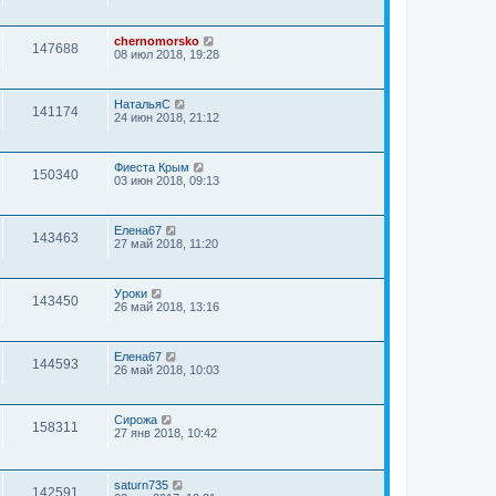
chernomorsko
147688
08 июл 2018, 19:28
НатальяС
141174
24 июн 2018, 21:12
Фиеста Крым
150340
03 июн 2018, 09:13
Елена67
143463
27 май 2018, 11:20
Уроки
143450
26 май 2018, 13:16
Елена67
144593
26 май 2018, 10:03
Сирожа
158311
27 янв 2018, 10:42
saturn735
142591