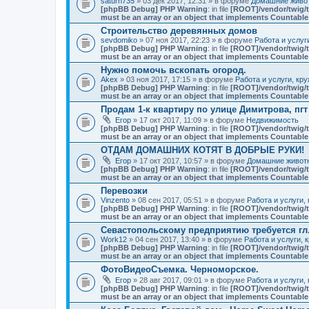
saturn735
» 03 дек 2017, 12:31 » в форуме
Домашние живот
[phpBB Debug] PHP Warning
: in file
[ROOT]/vendor/twig/t
must be an array or an object that implements Countable
Строительство деревянных домов
sevdomiko
» 07 ноя 2017, 22:23 » в форуме
Работа и услуг
[phpBB Debug] PHP Warning
: in file
[ROOT]/vendor/twig/t
must be an array or an object that implements Countable
Нужно помочь вскопать огород.
Akex
» 03 ноя 2017, 17:15 » в форуме
Работа и услуги, кр
[phpBB Debug] PHP Warning
: in file
[ROOT]/vendor/twig/t
must be an array or an object that implements Countable
Продам 1-к квартиру по улице Димитрова, пг
Егор
» 17 окт 2017, 11:09 » в форуме
Недвижимость
[phpBB Debug] PHP Warning
: in file
[ROOT]/vendor/twig/t
must be an array or an object that implements Countable
ОТДАМ ДОМАШНИХ КОТЯТ В ДОБРЫЕ РУКИ!
Егор
» 17 окт 2017, 10:57 » в форуме
Домашние животн
[phpBB Debug] PHP Warning
: in file
[ROOT]/vendor/twig/t
must be an array or an object that implements Countable
Перевозки
Vinzento
» 08 сен 2017, 05:51 » в форуме
Работа и услуги,
[phpBB Debug] PHP Warning
: in file
[ROOT]/vendor/twig/t
must be an array or an object that implements Countable
Севастопольскому предприятию требуется гл
Work12
» 04 сен 2017, 13:40 » в форуме
Работа и услуги, 
[phpBB Debug] PHP Warning
: in file
[ROOT]/vendor/twig/t
must be an array or an object that implements Countable
ФотоВидеоСъемка. Черноморское.
Егор
» 28 авг 2017, 09:01 » в форуме
Работа и услуги,
[phpBB Debug] PHP Warning
: in file
[ROOT]/vendor/twig/t
must be an array or an object that implements Countable