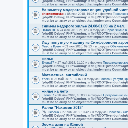
[phpBB Debug] PHP Warning
: in file
[ROOT]/vendor/twig/t
must be an array or an object that implements Countable
На заметку модераторам: опция удобной чист
chernomorsko
» 08 июл 2018, 19:28 » в форуме
Техничес
[phpBB Debug] PHP Warning
: in file
[ROOT]/vendor/twig/t
must be an array or an object that implements Countable
снимем недорого жилье 24.08-01.09 на 2 чел.
НатальяС
» 24 июн 2018, 21:12 » в форуме
Спрос жилья в 
[phpBB Debug] PHP Warning
: in file
[ROOT]/vendor/twig/t
must be an array or an object that implements Countable
Ищу попутную машину из Симферополя аэро
Фиеста Крым
» 03 июн 2018, 09:13 » в форуме
Объявлени
[phpBB Debug] PHP Warning
: in file
[ROOT]/vendor/twig/t
must be an array or an object that implements Countable
жилье
Елена67
» 27 май 2018, 11:20 » в форуме
Предложение жил
[phpBB Debug] PHP Warning
: in file
[ROOT]/vendor/twig/t
must be an array or an object that implements Countable
Математика, английский
Уроки
» 26 май 2018, 13:16 » в форуме
Работа и услуги, к
[phpBB Debug] PHP Warning
: in file
[ROOT]/vendor/twig/t
must be an array or an object that implements Countable
жилье на лето
Елена67
» 26 май 2018, 10:03 » в форуме
Предложение жил
[phpBB Debug] PHP Warning
: in file
[ROOT]/vendor/twig/t
must be an array or an object that implements Countable
Ралли "Нахимов-2018"
Сирожа
» 27 янв 2018, 10:42 » в форуме
Новости и жи
[phpBB Debug] PHP Warning
: in file
[ROOT]/vendor/twig/t
must be an array or an object that implements Countable
Зоомагазин на Южной