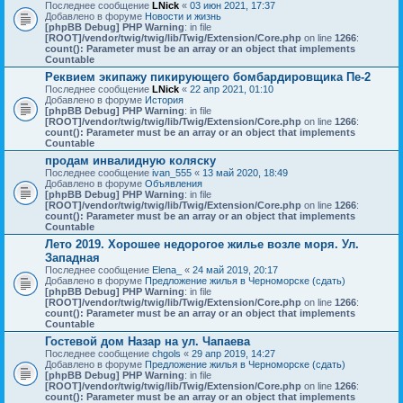
Последнее сообщение
LNick
«
03 июн 2021, 17:37
Добавлено в форуме
Новости и жизнь
[phpBB Debug] PHP Warning
: in file
[ROOT]/vendor/twig/twig/lib/Twig/Extension/Core.php
on line
1266
:
count(): Parameter must be an array or an object that implements
Countable
Реквием экипажу пикирующего бомбардировщика Пе-2
Последнее сообщение
LNick
«
22 апр 2021, 01:10
Добавлено в форуме
История
[phpBB Debug] PHP Warning
: in file
[ROOT]/vendor/twig/twig/lib/Twig/Extension/Core.php
on line
1266
:
count(): Parameter must be an array or an object that implements
Countable
продам инвалидную коляску
Последнее сообщение
ivan_555
«
13 май 2020, 18:49
Добавлено в форуме
Объявления
[phpBB Debug] PHP Warning
: in file
[ROOT]/vendor/twig/twig/lib/Twig/Extension/Core.php
on line
1266
:
count(): Parameter must be an array or an object that implements
Countable
Лето 2019. Хорошее недорогое жилье возле моря. Ул.
Западная
Последнее сообщение
Elena_
«
24 май 2019, 20:17
Добавлено в форуме
Предложение жилья в Черноморске (сдать)
[phpBB Debug] PHP Warning
: in file
[ROOT]/vendor/twig/twig/lib/Twig/Extension/Core.php
on line
1266
:
count(): Parameter must be an array or an object that implements
Countable
Гостевой дом Назар на ул. Чапаева
Последнее сообщение
chgols
«
29 апр 2019, 14:27
Добавлено в форуме
Предложение жилья в Черноморске (сдать)
[phpBB Debug] PHP Warning
: in file
[ROOT]/vendor/twig/twig/lib/Twig/Extension/Core.php
on line
1266
:
count(): Parameter must be an array or an object that implements