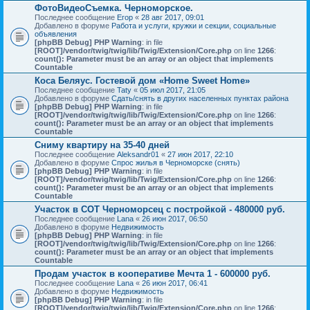
ФотоВидеоСъемка. Черноморское.
Последнее сообщение
Егор
«
28 авг 2017, 09:01
Добавлено в форуме
Работа и услуги, кружки и секции, социальные
объявления
[phpBB Debug] PHP Warning
: in file
[ROOT]/vendor/twig/twig/lib/Twig/Extension/Core.php
on line
1266
:
count(): Parameter must be an array or an object that implements
Countable
Коса Беляус. Гостевой дом «Home Sweet Home»
Последнее сообщение
Taty
«
05 июл 2017, 21:05
Добавлено в форуме
Сдать/снять в других населенных пунктах района
[phpBB Debug] PHP Warning
: in file
[ROOT]/vendor/twig/twig/lib/Twig/Extension/Core.php
on line
1266
:
count(): Parameter must be an array or an object that implements
Countable
Сниму квартиру на 35-40 дней
Последнее сообщение
Aleksandr01
«
27 июн 2017, 22:10
Добавлено в форуме
Спрос жилья в Черноморске (снять)
[phpBB Debug] PHP Warning
: in file
[ROOT]/vendor/twig/twig/lib/Twig/Extension/Core.php
on line
1266
:
count(): Parameter must be an array or an object that implements
Countable
Участок в СОТ Черноморсец с постройкой - 480000 руб.
Последнее сообщение
Lana
«
26 июн 2017, 06:50
Добавлено в форуме
Недвижимость
[phpBB Debug] PHP Warning
: in file
[ROOT]/vendor/twig/twig/lib/Twig/Extension/Core.php
on line
1266
:
count(): Parameter must be an array or an object that implements
Countable
Продам участок в кооперативе Мечта 1 - 600000 руб.
Последнее сообщение
Lana
«
26 июн 2017, 06:41
Добавлено в форуме
Недвижимость
[phpBB Debug] PHP Warning
: in file
[ROOT]/vendor/twig/twig/lib/Twig/Extension/Core.php
on line
1266
: