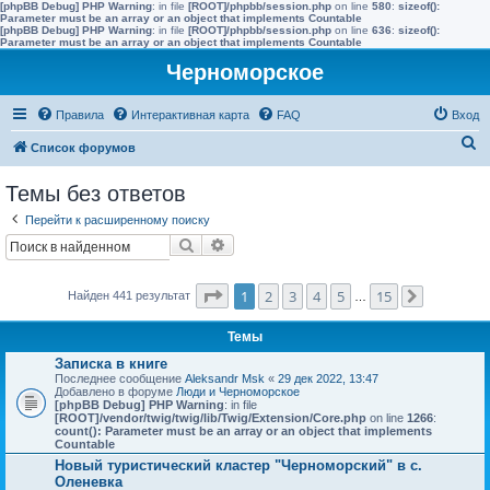
[phpBB Debug] PHP Warning
: in file
[ROOT]/phpbb/session.php
on line
580
:
sizeof():
Parameter must be an array or an object that implements Countable
[phpBB Debug] PHP Warning
: in file
[ROOT]/phpbb/session.php
on line
636
:
sizeof():
Parameter must be an array or an object that implements Countable
Черноморское
Правила
Интерактивная карта
FAQ
Вход
П
Список форумов
о
Темы без ответов
и
Перейти к расширенному поиску
с
Поиск
Расширенный поиск
к
Страница
1
из
15
1
2
3
4
5
15
Найден 441 результат
…
След.
Темы
Записка в книге
Последнее сообщение
Aleksandr Msk
«
29 дек 2022, 13:47
Добавлено в форуме
Люди и Черноморское
[phpBB Debug] PHP Warning
: in file
[ROOT]/vendor/twig/twig/lib/Twig/Extension/Core.php
on line
1266
:
count(): Parameter must be an array or an object that implements
Countable
Новый туристический кластер "Черноморский" в с.
Оленевка