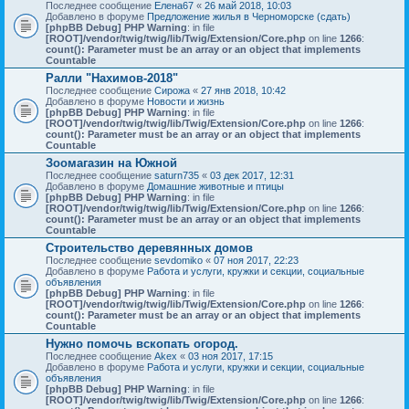
Последнее сообщение
Елена67
«
26 май 2018, 10:03
Добавлено в форуме
Предложение жилья в Черноморске (сдать)
[phpBB Debug] PHP Warning
: in file
[ROOT]/vendor/twig/twig/lib/Twig/Extension/Core.php
on line
1266
:
count(): Parameter must be an array or an object that implements
Countable
Ралли "Нахимов-2018"
Последнее сообщение
Сирожа
«
27 янв 2018, 10:42
Добавлено в форуме
Новости и жизнь
[phpBB Debug] PHP Warning
: in file
[ROOT]/vendor/twig/twig/lib/Twig/Extension/Core.php
on line
1266
:
count(): Parameter must be an array or an object that implements
Countable
Зоомагазин на Южной
Последнее сообщение
saturn735
«
03 дек 2017, 12:31
Добавлено в форуме
Домашние животные и птицы
[phpBB Debug] PHP Warning
: in file
[ROOT]/vendor/twig/twig/lib/Twig/Extension/Core.php
on line
1266
:
count(): Parameter must be an array or an object that implements
Countable
Строительство деревянных домов
Последнее сообщение
sevdomiko
«
07 ноя 2017, 22:23
Добавлено в форуме
Работа и услуги, кружки и секции, социальные
объявления
[phpBB Debug] PHP Warning
: in file
[ROOT]/vendor/twig/twig/lib/Twig/Extension/Core.php
on line
1266
:
count(): Parameter must be an array or an object that implements
Countable
Нужно помочь вскопать огород.
Последнее сообщение
Akex
«
03 ноя 2017, 17:15
Добавлено в форуме
Работа и услуги, кружки и секции, социальные
объявления
[phpBB Debug] PHP Warning
: in file
[ROOT]/vendor/twig/twig/lib/Twig/Extension/Core.php
on line
1266
: