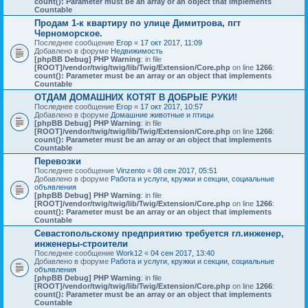
count(): Parameter must be an array or an object that implements
Countable
Продам 1-к квартиру по улице Димитрова, пгт
Черноморское.
Последнее сообщение
Егор
«
17 окт 2017, 11:09
Добавлено в форуме
Недвижимость
[phpBB Debug] PHP Warning
: in file
[ROOT]/vendor/twig/twig/lib/Twig/Extension/Core.php
on line
1266
:
count(): Parameter must be an array or an object that implements
Countable
ОТДАМ ДОМАШНИХ КОТЯТ В ДОБРЫЕ РУКИ!
Последнее сообщение
Егор
«
17 окт 2017, 10:57
Добавлено в форуме
Домашние животные и птицы
[phpBB Debug] PHP Warning
: in file
[ROOT]/vendor/twig/twig/lib/Twig/Extension/Core.php
on line
1266
:
count(): Parameter must be an array or an object that implements
Countable
Перевозки
Последнее сообщение
Vinzento
«
08 сен 2017, 05:51
Добавлено в форуме
Работа и услуги, кружки и секции, социальные
объявления
[phpBB Debug] PHP Warning
: in file
[ROOT]/vendor/twig/twig/lib/Twig/Extension/Core.php
on line
1266
:
count(): Parameter must be an array or an object that implements
Countable
Севастопольскому предприятию требуется гл.инженер,
инженеры-строители
Последнее сообщение
Work12
«
04 сен 2017, 13:40
Добавлено в форуме
Работа и услуги, кружки и секции, социальные
объявления
[phpBB Debug] PHP Warning
: in file
[ROOT]/vendor/twig/twig/lib/Twig/Extension/Core.php
on line
1266
:
count(): Parameter must be an array or an object that implements
Countable