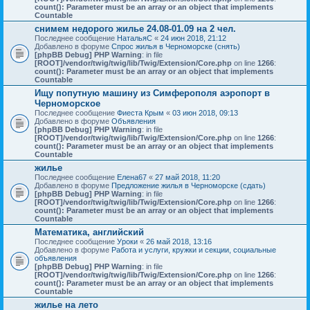
count(): Parameter must be an array or an object that implements
Countable
снимем недорого жилье 24.08-01.09 на 2 чел.
Последнее сообщение
НатальяС
«
24 июн 2018, 21:12
Добавлено в форуме
Спрос жилья в Черноморске (снять)
[phpBB Debug] PHP Warning
: in file
[ROOT]/vendor/twig/twig/lib/Twig/Extension/Core.php
on line
1266
:
count(): Parameter must be an array or an object that implements
Countable
Ищу попутную машину из Симферополя аэропорт в
Черноморское
Последнее сообщение
Фиеста Крым
«
03 июн 2018, 09:13
Добавлено в форуме
Объявления
[phpBB Debug] PHP Warning
: in file
[ROOT]/vendor/twig/twig/lib/Twig/Extension/Core.php
on line
1266
:
count(): Parameter must be an array or an object that implements
Countable
жилье
Последнее сообщение
Елена67
«
27 май 2018, 11:20
Добавлено в форуме
Предложение жилья в Черноморске (сдать)
[phpBB Debug] PHP Warning
: in file
[ROOT]/vendor/twig/twig/lib/Twig/Extension/Core.php
on line
1266
:
count(): Parameter must be an array or an object that implements
Countable
Математика, английский
Последнее сообщение
Уроки
«
26 май 2018, 13:16
Добавлено в форуме
Работа и услуги, кружки и секции, социальные
объявления
[phpBB Debug] PHP Warning
: in file
[ROOT]/vendor/twig/twig/lib/Twig/Extension/Core.php
on line
1266
:
count(): Parameter must be an array or an object that implements
Countable
жилье на лето