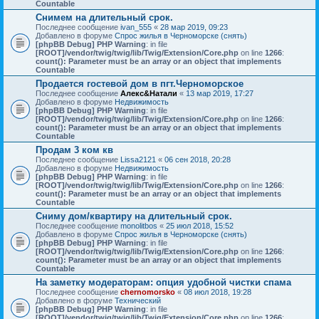
Countable
Снимем на длительный срок.
Последнее сообщение
ivan_555
«
28 мар 2019, 09:23
Добавлено в форуме
Спрос жилья в Черноморске (снять)
[phpBB Debug] PHP Warning
: in file
[ROOT]/vendor/twig/twig/lib/Twig/Extension/Core.php
on line
1266
:
count(): Parameter must be an array or an object that implements
Countable
Продается гостевой дом в пгт.Черноморское
Последнее сообщение
Алекс&Натали
«
13 мар 2019, 17:27
Добавлено в форуме
Недвижимость
[phpBB Debug] PHP Warning
: in file
[ROOT]/vendor/twig/twig/lib/Twig/Extension/Core.php
on line
1266
:
count(): Parameter must be an array or an object that implements
Countable
Продам 3 ком кв
Последнее сообщение
Lissa2121
«
06 сен 2018, 20:28
Добавлено в форуме
Недвижимость
[phpBB Debug] PHP Warning
: in file
[ROOT]/vendor/twig/twig/lib/Twig/Extension/Core.php
on line
1266
:
count(): Parameter must be an array or an object that implements
Countable
Сниму дом/квартиру на длительный срок.
Последнее сообщение
monolitbos
«
25 июл 2018, 15:52
Добавлено в форуме
Спрос жилья в Черноморске (снять)
[phpBB Debug] PHP Warning
: in file
[ROOT]/vendor/twig/twig/lib/Twig/Extension/Core.php
on line
1266
:
count(): Parameter must be an array or an object that implements
Countable
На заметку модераторам: опция удобной чистки спама
Последнее сообщение
chernomorsko
«
08 июл 2018, 19:28
Добавлено в форуме
Технический
[phpBB Debug] PHP Warning
: in file
[ROOT]/vendor/twig/twig/lib/Twig/Extension/Core.php
on line
1266
: