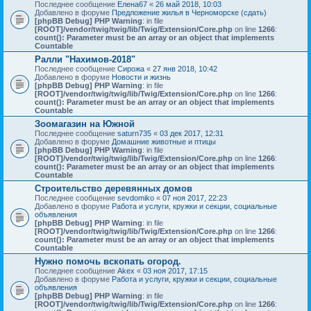
Последнее сообщение
Елена67
«
26 май 2018, 10:03
Добавлено в форуме
Предложение жилья в Черноморске (сдать)
[phpBB Debug] PHP Warning
: in file
[ROOT]/vendor/twig/twig/lib/Twig/Extension/Core.php
on line
1266
:
count(): Parameter must be an array or an object that implements
Countable
Ралли "Нахимов-2018"
Последнее сообщение
Сирожа
«
27 янв 2018, 10:42
Добавлено в форуме
Новости и жизнь
[phpBB Debug] PHP Warning
: in file
[ROOT]/vendor/twig/twig/lib/Twig/Extension/Core.php
on line
1266
:
count(): Parameter must be an array or an object that implements
Countable
Зоомагазин на Южной
Последнее сообщение
saturn735
«
03 дек 2017, 12:31
Добавлено в форуме
Домашние животные и птицы
[phpBB Debug] PHP Warning
: in file
[ROOT]/vendor/twig/twig/lib/Twig/Extension/Core.php
on line
1266
:
count(): Parameter must be an array or an object that implements
Countable
Строительство деревянных домов
Последнее сообщение
sevdomiko
«
07 ноя 2017, 22:23
Добавлено в форуме
Работа и услуги, кружки и секции, социальные
объявления
[phpBB Debug] PHP Warning
: in file
[ROOT]/vendor/twig/twig/lib/Twig/Extension/Core.php
on line
1266
:
count(): Parameter must be an array or an object that implements
Countable
Нужно помочь вскопать огород.
Последнее сообщение
Akex
«
03 ноя 2017, 17:15
Добавлено в форуме
Работа и услуги, кружки и секции, социальные
объявления
[phpBB Debug] PHP Warning
: in file
[ROOT]/vendor/twig/twig/lib/Twig/Extension/Core.php
on line
1266
: