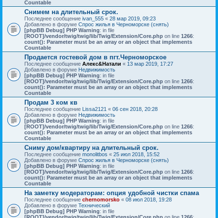
Countable
Снимем на длительный срок.
Последнее сообщение
ivan_555
«
28 мар 2019, 09:23
Добавлено в форуме
Спрос жилья в Черноморске (снять)
[phpBB Debug] PHP Warning
: in file
[ROOT]/vendor/twig/twig/lib/Twig/Extension/Core.php
on line
1266
:
count(): Parameter must be an array or an object that implements
Countable
Продается гостевой дом в пгт.Черноморское
Последнее сообщение
Алекс&Натали
«
13 мар 2019, 17:27
Добавлено в форуме
Недвижимость
[phpBB Debug] PHP Warning
: in file
[ROOT]/vendor/twig/twig/lib/Twig/Extension/Core.php
on line
1266
:
count(): Parameter must be an array or an object that implements
Countable
Продам 3 ком кв
Последнее сообщение
Lissa2121
«
06 сен 2018, 20:28
Добавлено в форуме
Недвижимость
[phpBB Debug] PHP Warning
: in file
[ROOT]/vendor/twig/twig/lib/Twig/Extension/Core.php
on line
1266
:
count(): Parameter must be an array or an object that implements
Countable
Сниму дом/квартиру на длительный срок.
Последнее сообщение
monolitbos
«
25 июл 2018, 15:52
Добавлено в форуме
Спрос жилья в Черноморске (снять)
[phpBB Debug] PHP Warning
: in file
[ROOT]/vendor/twig/twig/lib/Twig/Extension/Core.php
on line
1266
:
count(): Parameter must be an array or an object that implements
Countable
На заметку модераторам: опция удобной чистки спама
Последнее сообщение
chernomorsko
«
08 июл 2018, 19:28
Добавлено в форуме
Технический
[phpBB Debug] PHP Warning
: in file
[ROOT]/vendor/twig/twig/lib/Twig/Extension/Core.php
on line
1266
: