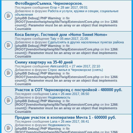
ФотоВидеоСъемка. Черноморское.
Последнее сообщение
Егор
«
28 авг 2017, 09:01
Добавлено в форуме
Работа и услуги, кружки и секции, социальные
объявления
[phpBB Debug] PHP Warning
: in file
[ROOT]/vendor/twig/twig/lib/Twig/Extension/Core.php
on line
1266
:
count(): Parameter must be an array or an object that implements
Countable
Коса Беляус. Гостевой дом «Home Sweet Home»
Последнее сообщение
Taty
«
05 июл 2017, 21:05
Добавлено в форуме
Сдать/снять в других населенных пунктах района
[phpBB Debug] PHP Warning
: in file
[ROOT]/vendor/twig/twig/lib/Twig/Extension/Core.php
on line
1266
:
count(): Parameter must be an array or an object that implements
Countable
Сниму квартиру на 35-40 дней
Последнее сообщение
Aleksandr01
«
27 июн 2017, 22:10
Добавлено в форуме
Спрос жилья в Черноморске (снять)
[phpBB Debug] PHP Warning
: in file
[ROOT]/vendor/twig/twig/lib/Twig/Extension/Core.php
on line
1266
:
count(): Parameter must be an array or an object that implements
Countable
Участок в СОТ Черноморсец с постройкой - 480000 руб.
Последнее сообщение
Lana
«
26 июн 2017, 06:50
Добавлено в форуме
Недвижимость
[phpBB Debug] PHP Warning
: in file
[ROOT]/vendor/twig/twig/lib/Twig/Extension/Core.php
on line
1266
:
count(): Parameter must be an array or an object that implements
Countable
Продам участок в кооперативе Мечта 1 - 600000 руб.
Последнее сообщение
Lana
«
26 июн 2017, 06:41
Добавлено в форуме
Недвижимость
[phpBB Debug] PHP Warning
: in file
[ROOT]/vendor/twig/twig/lib/Twig/Extension/Core.php
on line
1266
: