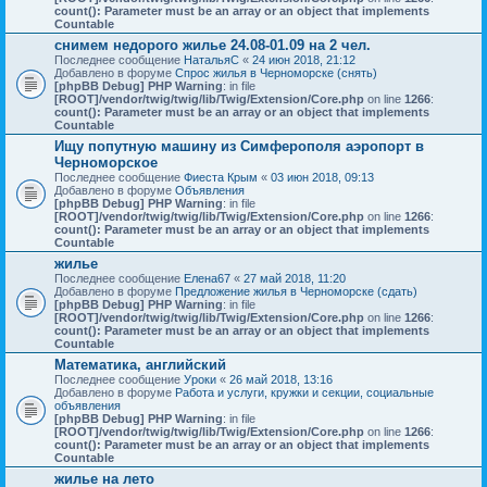
count(): Parameter must be an array or an object that implements
Countable
снимем недорого жилье 24.08-01.09 на 2 чел.
Последнее сообщение
НатальяС
«
24 июн 2018, 21:12
Добавлено в форуме
Спрос жилья в Черноморске (снять)
[phpBB Debug] PHP Warning
: in file
[ROOT]/vendor/twig/twig/lib/Twig/Extension/Core.php
on line
1266
:
count(): Parameter must be an array or an object that implements
Countable
Ищу попутную машину из Симферополя аэропорт в
Черноморское
Последнее сообщение
Фиеста Крым
«
03 июн 2018, 09:13
Добавлено в форуме
Объявления
[phpBB Debug] PHP Warning
: in file
[ROOT]/vendor/twig/twig/lib/Twig/Extension/Core.php
on line
1266
:
count(): Parameter must be an array or an object that implements
Countable
жилье
Последнее сообщение
Елена67
«
27 май 2018, 11:20
Добавлено в форуме
Предложение жилья в Черноморске (сдать)
[phpBB Debug] PHP Warning
: in file
[ROOT]/vendor/twig/twig/lib/Twig/Extension/Core.php
on line
1266
:
count(): Parameter must be an array or an object that implements
Countable
Математика, английский
Последнее сообщение
Уроки
«
26 май 2018, 13:16
Добавлено в форуме
Работа и услуги, кружки и секции, социальные
объявления
[phpBB Debug] PHP Warning
: in file
[ROOT]/vendor/twig/twig/lib/Twig/Extension/Core.php
on line
1266
:
count(): Parameter must be an array or an object that implements
Countable
жилье на лето