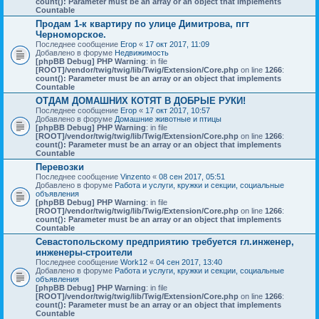
count(): Parameter must be an array or an object that implements
Countable
Продам 1-к квартиру по улице Димитрова, пгт
Черноморское.
Последнее сообщение
Егор
«
17 окт 2017, 11:09
Добавлено в форуме
Недвижимость
[phpBB Debug] PHP Warning
: in file
[ROOT]/vendor/twig/twig/lib/Twig/Extension/Core.php
on line
1266
:
count(): Parameter must be an array or an object that implements
Countable
ОТДАМ ДОМАШНИХ КОТЯТ В ДОБРЫЕ РУКИ!
Последнее сообщение
Егор
«
17 окт 2017, 10:57
Добавлено в форуме
Домашние животные и птицы
[phpBB Debug] PHP Warning
: in file
[ROOT]/vendor/twig/twig/lib/Twig/Extension/Core.php
on line
1266
:
count(): Parameter must be an array or an object that implements
Countable
Перевозки
Последнее сообщение
Vinzento
«
08 сен 2017, 05:51
Добавлено в форуме
Работа и услуги, кружки и секции, социальные
объявления
[phpBB Debug] PHP Warning
: in file
[ROOT]/vendor/twig/twig/lib/Twig/Extension/Core.php
on line
1266
:
count(): Parameter must be an array or an object that implements
Countable
Севастопольскому предприятию требуется гл.инженер,
инженеры-строители
Последнее сообщение
Work12
«
04 сен 2017, 13:40
Добавлено в форуме
Работа и услуги, кружки и секции, социальные
объявления
[phpBB Debug] PHP Warning
: in file
[ROOT]/vendor/twig/twig/lib/Twig/Extension/Core.php
on line
1266
:
count(): Parameter must be an array or an object that implements
Countable