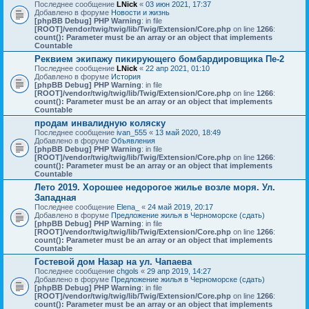
Последнее сообщение
LNick
«
03 июн 2021, 17:37
Добавлено в форуме
Новости и жизнь
[phpBB Debug] PHP Warning
: in file
[ROOT]/vendor/twig/twig/lib/Twig/Extension/Core.php
on line
1266
:
count(): Parameter must be an array or an object that implements
Countable
Реквием экипажу пикирующего бомбардировщика Пе-2
Последнее сообщение
LNick
«
22 апр 2021, 01:10
Добавлено в форуме
История
[phpBB Debug] PHP Warning
: in file
[ROOT]/vendor/twig/twig/lib/Twig/Extension/Core.php
on line
1266
:
count(): Parameter must be an array or an object that implements
Countable
продам инвалидную коляску
Последнее сообщение
ivan_555
«
13 май 2020, 18:49
Добавлено в форуме
Объявления
[phpBB Debug] PHP Warning
: in file
[ROOT]/vendor/twig/twig/lib/Twig/Extension/Core.php
on line
1266
:
count(): Parameter must be an array or an object that implements
Countable
Лето 2019. Хорошее недорогое жилье возле моря. Ул.
Западная
Последнее сообщение
Elena_
«
24 май 2019, 20:17
Добавлено в форуме
Предложение жилья в Черноморске (сдать)
[phpBB Debug] PHP Warning
: in file
[ROOT]/vendor/twig/twig/lib/Twig/Extension/Core.php
on line
1266
:
count(): Parameter must be an array or an object that implements
Countable
Гостевой дом Назар на ул. Чапаева
Последнее сообщение
chgols
«
29 апр 2019, 14:27
Добавлено в форуме
Предложение жилья в Черноморске (сдать)
[phpBB Debug] PHP Warning
: in file
[ROOT]/vendor/twig/twig/lib/Twig/Extension/Core.php
on line
1266
:
count(): Parameter must be an array or an object that implements