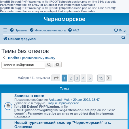
[phpBB Debug] PHP Warning
: in file
[ROOT]/phpbb/session.php
on line
580
:
sizeof():
Parameter must be an array or an object that implements Countable
[phpBB Debug] PHP Warning
: in file
[ROOT]/phpbb/session.php
on line
636
:
sizeof():
Parameter must be an array or an object that implements Countable
Черноморское
Правила
Интерактивная карта
FAQ
Вход
П
Список форумов
о
Темы без ответов
и
Перейти к расширенному поиску
с
Поиск
Расширенный поиск
к
Страница
1
из
15
1
2
3
4
5
15
Найден 441 результат
…
След.
Темы
Записка в книге
Последнее сообщение
Aleksandr Msk
«
29 дек 2022, 13:47
Добавлено в форуме
Люди и Черноморское
[phpBB Debug] PHP Warning
: in file
[ROOT]/vendor/twig/twig/lib/Twig/Extension/Core.php
on line
1266
:
count(): Parameter must be an array or an object that implements
Countable
Новый туристический кластер "Черноморский" в с.
Оленевка