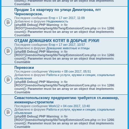
count(): Parameter must be an array or an object that implements
Countable
Продам 1-к квартиру по улице Димитрова, пгт
Черноморское.
Последнее сообщение
Егор
«
17 окт 2017, 11:09
Добавлено в форуме
Недвижимость
[phpBB Debug] PHP Warning
: in file
[ROOT]/vendor/twig/twig/lib/Twig/Extension/Core.php
on line
1266
:
count(): Parameter must be an array or an object that implements
Countable
ОТДАМ ДОМАШНИХ КОТЯТ В ДОБРЫЕ РУКИ!
Последнее сообщение
Егор
«
17 окт 2017, 10:57
Добавлено в форуме
Домашние животные и птицы
[phpBB Debug] PHP Warning
: in file
[ROOT]/vendor/twig/twig/lib/Twig/Extension/Core.php
on line
1266
:
count(): Parameter must be an array or an object that implements
Countable
Перевозки
Последнее сообщение
Vinzento
«
08 сен 2017, 05:51
Добавлено в форуме
Работа и услуги, кружки и секции, социальные
объявления
[phpBB Debug] PHP Warning
: in file
[ROOT]/vendor/twig/twig/lib/Twig/Extension/Core.php
on line
1266
:
count(): Parameter must be an array or an object that implements
Countable
Севастопольскому предприятию требуется гл.инженер,
инженеры-строители
Последнее сообщение
Work12
«
04 сен 2017, 13:40
Добавлено в форуме
Работа и услуги, кружки и секции, социальные
объявления
[phpBB Debug] PHP Warning
: in file
[ROOT]/vendor/twig/twig/lib/Twig/Extension/Core.php
on line
1266
:
count(): Parameter must be an array or an object that implements
Countable