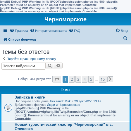
[phpBB Debug] PHP Warning
: in file
[ROOT]/phpbb/session.php
on line
580
:
sizeof():
Parameter must be an array or an object that implements Countable
[phpBB Debug] PHP Warning
: in file
[ROOT]/phpbb/session.php
on line
636
:
sizeof():
Parameter must be an array or an object that implements Countable
Черноморское
Правила
Интерактивная карта
FAQ
Вход
П
Список форумов
о
Темы без ответов
и
Перейти к расширенному поиску
с
Поиск
Расширенный поиск
к
Страница
1
из
15
1
2
3
4
5
15
Найден 441 результат
…
След.
Темы
Записка в книге
Последнее сообщение
Aleksandr Msk
«
29 дек 2022, 13:47
Добавлено в форуме
Люди и Черноморское
[phpBB Debug] PHP Warning
: in file
[ROOT]/vendor/twig/twig/lib/Twig/Extension/Core.php
on line
1266
:
count(): Parameter must be an array or an object that implements
Countable
Новый туристический кластер "Черноморский" в с.
Оленевка