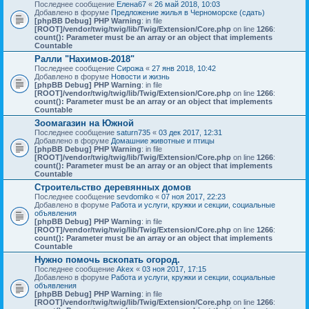
Последнее сообщение
Елена67
«
26 май 2018, 10:03
Добавлено в форуме
Предложение жилья в Черноморске (сдать)
[phpBB Debug] PHP Warning
: in file
[ROOT]/vendor/twig/twig/lib/Twig/Extension/Core.php
on line
1266
:
count(): Parameter must be an array or an object that implements
Countable
Ралли "Нахимов-2018"
Последнее сообщение
Сирожа
«
27 янв 2018, 10:42
Добавлено в форуме
Новости и жизнь
[phpBB Debug] PHP Warning
: in file
[ROOT]/vendor/twig/twig/lib/Twig/Extension/Core.php
on line
1266
:
count(): Parameter must be an array or an object that implements
Countable
Зоомагазин на Южной
Последнее сообщение
saturn735
«
03 дек 2017, 12:31
Добавлено в форуме
Домашние животные и птицы
[phpBB Debug] PHP Warning
: in file
[ROOT]/vendor/twig/twig/lib/Twig/Extension/Core.php
on line
1266
:
count(): Parameter must be an array or an object that implements
Countable
Строительство деревянных домов
Последнее сообщение
sevdomiko
«
07 ноя 2017, 22:23
Добавлено в форуме
Работа и услуги, кружки и секции, социальные
объявления
[phpBB Debug] PHP Warning
: in file
[ROOT]/vendor/twig/twig/lib/Twig/Extension/Core.php
on line
1266
:
count(): Parameter must be an array or an object that implements
Countable
Нужно помочь вскопать огород.
Последнее сообщение
Akex
«
03 ноя 2017, 17:15
Добавлено в форуме
Работа и услуги, кружки и секции, социальные
объявления
[phpBB Debug] PHP Warning
: in file
[ROOT]/vendor/twig/twig/lib/Twig/Extension/Core.php
on line
1266
: