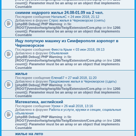
count(): Parameter must be an array or an object that implements
Countable
снимем недорого жилье 24.08-01.09 на 2 чел.
Последнее сообщение
НатальяС
«
24 июн 2018, 21:12
Добавлено в форуме
Спрос жилья в Черноморске (снять)
[phpBB Debug] PHP Warning
: in file
[ROOT]/vendor/twig/twig/lib/Twig/Extension/Core.php
on line
1266
:
count(): Parameter must be an array or an object that implements
Countable
Ищу попутную машину из Симферополя аэропорт в
Черноморское
Последнее сообщение
Фиеста Крым
«
03 июн 2018, 09:13
Добавлено в форуме
Объявления
[phpBB Debug] PHP Warning
: in file
[ROOT]/vendor/twig/twig/lib/Twig/Extension/Core.php
on line
1266
:
count(): Parameter must be an array or an object that implements
Countable
жилье
Последнее сообщение
Елена67
«
27 май 2018, 11:20
Добавлено в форуме
Предложение жилья в Черноморске (сдать)
[phpBB Debug] PHP Warning
: in file
[ROOT]/vendor/twig/twig/lib/Twig/Extension/Core.php
on line
1266
:
count(): Parameter must be an array or an object that implements
Countable
Математика, английский
Последнее сообщение
Уроки
«
26 май 2018, 13:16
Добавлено в форуме
Работа и услуги, кружки и секции, социальные
объявления
[phpBB Debug] PHP Warning
: in file
[ROOT]/vendor/twig/twig/lib/Twig/Extension/Core.php
on line
1266
:
count(): Parameter must be an array or an object that implements
Countable
жилье на лето