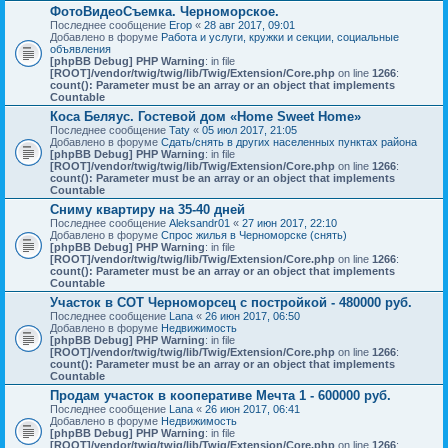
ФотоВидеоСъемка. Черноморское.
Последнее сообщение
Егор
«
28 авг 2017, 09:01
Добавлено в форуме
Работа и услуги, кружки и секции, социальные
объявления
[phpBB Debug] PHP Warning
: in file
[ROOT]/vendor/twig/twig/lib/Twig/Extension/Core.php
on line
1266
:
count(): Parameter must be an array or an object that implements
Countable
Коса Беляус. Гостевой дом «Home Sweet Home»
Последнее сообщение
Taty
«
05 июл 2017, 21:05
Добавлено в форуме
Сдать/снять в других населенных пунктах района
[phpBB Debug] PHP Warning
: in file
[ROOT]/vendor/twig/twig/lib/Twig/Extension/Core.php
on line
1266
:
count(): Parameter must be an array or an object that implements
Countable
Сниму квартиру на 35-40 дней
Последнее сообщение
Aleksandr01
«
27 июн 2017, 22:10
Добавлено в форуме
Спрос жилья в Черноморске (снять)
[phpBB Debug] PHP Warning
: in file
[ROOT]/vendor/twig/twig/lib/Twig/Extension/Core.php
on line
1266
:
count(): Parameter must be an array or an object that implements
Countable
Участок в СОТ Черноморсец с постройкой - 480000 руб.
Последнее сообщение
Lana
«
26 июн 2017, 06:50
Добавлено в форуме
Недвижимость
[phpBB Debug] PHP Warning
: in file
[ROOT]/vendor/twig/twig/lib/Twig/Extension/Core.php
on line
1266
:
count(): Parameter must be an array or an object that implements
Countable
Продам участок в кооперативе Мечта 1 - 600000 руб.
Последнее сообщение
Lana
«
26 июн 2017, 06:41
Добавлено в форуме
Недвижимость
[phpBB Debug] PHP Warning
: in file
[ROOT]/vendor/twig/twig/lib/Twig/Extension/Core.php
on line
1266
: