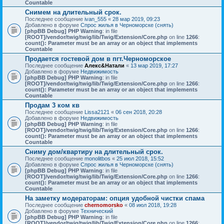
Countable
Снимем на длительный срок.
Последнее сообщение
ivan_555
«
28 мар 2019, 09:23
Добавлено в форуме
Спрос жилья в Черноморске (снять)
[phpBB Debug] PHP Warning
: in file
[ROOT]/vendor/twig/twig/lib/Twig/Extension/Core.php
on line
1266
:
count(): Parameter must be an array or an object that implements
Countable
Продается гостевой дом в пгт.Черноморское
Последнее сообщение
Алекс&Натали
«
13 мар 2019, 17:27
Добавлено в форуме
Недвижимость
[phpBB Debug] PHP Warning
: in file
[ROOT]/vendor/twig/twig/lib/Twig/Extension/Core.php
on line
1266
:
count(): Parameter must be an array or an object that implements
Countable
Продам 3 ком кв
Последнее сообщение
Lissa2121
«
06 сен 2018, 20:28
Добавлено в форуме
Недвижимость
[phpBB Debug] PHP Warning
: in file
[ROOT]/vendor/twig/twig/lib/Twig/Extension/Core.php
on line
1266
:
count(): Parameter must be an array or an object that implements
Countable
Сниму дом/квартиру на длительный срок.
Последнее сообщение
monolitbos
«
25 июл 2018, 15:52
Добавлено в форуме
Спрос жилья в Черноморске (снять)
[phpBB Debug] PHP Warning
: in file
[ROOT]/vendor/twig/twig/lib/Twig/Extension/Core.php
on line
1266
:
count(): Parameter must be an array or an object that implements
Countable
На заметку модераторам: опция удобной чистки спама
Последнее сообщение
chernomorsko
«
08 июл 2018, 19:28
Добавлено в форуме
Технический
[phpBB Debug] PHP Warning
: in file
[ROOT]/vendor/twig/twig/lib/Twig/Extension/Core.php
on line
1266
: