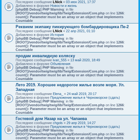
Последнее сообщение
LNick
«
03 июн 2021, 17:37
Добавлено в форуме
Новости и жизнь
[phpBB Debug] PHP Warning
: in file
[ROOT]/vendor/twig/twig/lib/Twig/Extension/Core.php
on line
1266
:
count(): Parameter must be an array or an object that implements
Countable
Реквием экипажу пикирующего бомбардировщика Пе-2
Последнее сообщение
LNick
«
22 апр 2021, 01:10
Добавлено в форуме
История
[phpBB Debug] PHP Warning
: in file
[ROOT]/vendor/twig/twig/lib/Twig/Extension/Core.php
on line
1266
:
count(): Parameter must be an array or an object that implements
Countable
продам инвалидную коляску
Последнее сообщение
ivan_555
«
13 май 2020, 18:49
Добавлено в форуме
Объявления
[phpBB Debug] PHP Warning
: in file
[ROOT]/vendor/twig/twig/lib/Twig/Extension/Core.php
on line
1266
:
count(): Parameter must be an array or an object that implements
Countable
Лето 2019. Хорошее недорогое жилье возле моря. Ул.
Западная
Последнее сообщение
Elena_
«
24 май 2019, 20:17
Добавлено в форуме
Предложение жилья в Черноморске (сдать)
[phpBB Debug] PHP Warning
: in file
[ROOT]/vendor/twig/twig/lib/Twig/Extension/Core.php
on line
1266
:
count(): Parameter must be an array or an object that implements
Countable
Гостевой дом Назар на ул. Чапаева
Последнее сообщение
chgols
«
29 апр 2019, 14:27
Добавлено в форуме
Предложение жилья в Черноморске (сдать)
[phpBB Debug] PHP Warning
: in file
[ROOT]/vendor/twig/twig/lib/Twig/Extension/Core.php
on line
1266
:
count(): Parameter must be an array or an object that implements