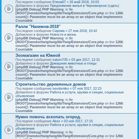
Последнее сообщение
Елена67
«
26 май 2018, 10:03
Добавлено в форуме
Предложение жилья в Черноморске (сдать)
[phpBB Debug] PHP Warning
: in file
[ROOT]/vendor/twig/twig/lib/Twig/Extension/Core.php
on line
1266
:
count(): Parameter must be an array or an object that implements
Countable
Ралли "Нахимов-2018"
Последнее сообщение
Сирожа
«
27 янв 2018, 10:42
Добавлено в форуме
Новости и жизнь
[phpBB Debug] PHP Warning
: in file
[ROOT]/vendor/twig/twig/lib/Twig/Extension/Core.php
on line
1266
:
count(): Parameter must be an array or an object that implements
Countable
Зоомагазин на Южной
Последнее сообщение
saturn735
«
03 дек 2017, 12:31
Добавлено в форуме
Домашние животные и птицы
[phpBB Debug] PHP Warning
: in file
[ROOT]/vendor/twig/twig/lib/Twig/Extension/Core.php
on line
1266
:
count(): Parameter must be an array or an object that implements
Countable
Строительство деревянных домов
Последнее сообщение
sevdomiko
«
07 ноя 2017, 22:23
Добавлено в форуме
Работа и услуги, кружки и секции, социальные
объявления
[phpBB Debug] PHP Warning
: in file
[ROOT]/vendor/twig/twig/lib/Twig/Extension/Core.php
on line
1266
:
count(): Parameter must be an array or an object that implements
Countable
Нужно помочь вскопать огород.
Последнее сообщение
Akex
«
03 ноя 2017, 17:15
Добавлено в форуме
Работа и услуги, кружки и секции, социальные
объявления
[phpBB Debug] PHP Warning
: in file
[ROOT]/vendor/twig/twig/lib/Twig/Extension/Core.php
on line
1266
: