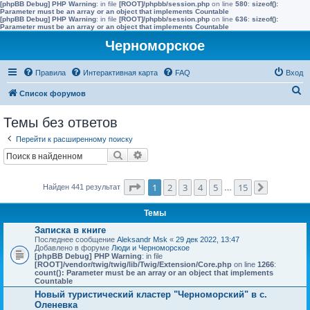
[phpBB Debug] PHP Warning
: in file
[ROOT]/phpbb/session.php
on line
580
:
sizeof():
Parameter must be an array or an object that implements Countable
[phpBB Debug] PHP Warning
: in file
[ROOT]/phpbb/session.php
on line
636
:
sizeof():
Parameter must be an array or an object that implements Countable
Черноморское
Правила
Интерактивная карта
FAQ
Вход
П
Список форумов
о
Темы без ответов
и
Перейти к расширенному поиску
с
Поиск
Расширенный поиск
к
Страница
1
из
15
1
2
3
4
5
15
Найден 441 результат
…
След.
Темы
Записка в книге
Последнее сообщение
Aleksandr Msk
«
29 дек 2022, 13:47
Добавлено в форуме
Люди и Черноморское
[phpBB Debug] PHP Warning
: in file
[ROOT]/vendor/twig/twig/lib/Twig/Extension/Core.php
on line
1266
:
count(): Parameter must be an array or an object that implements
Countable
Новый туристический кластер "Черноморский" в с.
Оленевка