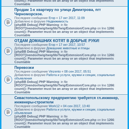
count(): Parameter must be an array or an object that implements
Countable
Продам 1-к квартиру по улице Димитрова, пгт
Черноморское.
Последнее сообщение
Егор
«
17 окт 2017, 11:09
Добавлено в форуме
Недвижимость
[phpBB Debug] PHP Warning
: in file
[ROOT]/vendor/twig/twig/lib/Twig/Extension/Core.php
on line
1266
:
count(): Parameter must be an array or an object that implements
Countable
ОТДАМ ДОМАШНИХ КОТЯТ В ДОБРЫЕ РУКИ!
Последнее сообщение
Егор
«
17 окт 2017, 10:57
Добавлено в форуме
Домашние животные и птицы
[phpBB Debug] PHP Warning
: in file
[ROOT]/vendor/twig/twig/lib/Twig/Extension/Core.php
on line
1266
:
count(): Parameter must be an array or an object that implements
Countable
Перевозки
Последнее сообщение
Vinzento
«
08 сен 2017, 05:51
Добавлено в форуме
Работа и услуги, кружки и секции, социальные
объявления
[phpBB Debug] PHP Warning
: in file
[ROOT]/vendor/twig/twig/lib/Twig/Extension/Core.php
on line
1266
:
count(): Parameter must be an array or an object that implements
Countable
Севастопольскому предприятию требуется гл.инженер,
инженеры-строители
Последнее сообщение
Work12
«
04 сен 2017, 13:40
Добавлено в форуме
Работа и услуги, кружки и секции, социальные
объявления
[phpBB Debug] PHP Warning
: in file
[ROOT]/vendor/twig/twig/lib/Twig/Extension/Core.php
on line
1266
:
count(): Parameter must be an array or an object that implements
Countable