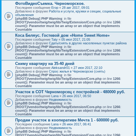
ФотоВидеоСъемка. Черноморское.
Последнее сообщение
Егор
«
28 авг 2017, 09:01
Добавлено в форуме
Работа и услуги, кружки и секции, социальные
объявления
[phpBB Debug] PHP Warning
: in file
[ROOT]/vendor/twig/twig/lib/Twig/Extension/Core.php
on line
1266
:
count(): Parameter must be an array or an object that implements
Countable
Коса Беляус. Гостевой дом «Home Sweet Home»
Последнее сообщение
Taty
«
05 июл 2017, 21:05
Добавлено в форуме
Сдать/снять в других населенных пунктах района
[phpBB Debug] PHP Warning
: in file
[ROOT]/vendor/twig/twig/lib/Twig/Extension/Core.php
on line
1266
:
count(): Parameter must be an array or an object that implements
Countable
Сниму квартиру на 35-40 дней
Последнее сообщение
Aleksandr01
«
27 июн 2017, 22:10
Добавлено в форуме
Спрос жилья в Черноморске (снять)
[phpBB Debug] PHP Warning
: in file
[ROOT]/vendor/twig/twig/lib/Twig/Extension/Core.php
on line
1266
:
count(): Parameter must be an array or an object that implements
Countable
Участок в СОТ Черноморсец с постройкой - 480000 руб.
Последнее сообщение
Lana
«
26 июн 2017, 06:50
Добавлено в форуме
Недвижимость
[phpBB Debug] PHP Warning
: in file
[ROOT]/vendor/twig/twig/lib/Twig/Extension/Core.php
on line
1266
:
count(): Parameter must be an array or an object that implements
Countable
Продам участок в кооперативе Мечта 1 - 600000 руб.
Последнее сообщение
Lana
«
26 июн 2017, 06:41
Добавлено в форуме
Недвижимость
[phpBB Debug] PHP Warning
: in file
[ROOT]/vendor/twig/twig/lib/Twig/Extension/Core.php
on line
1266
: