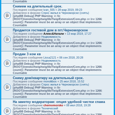
Countable
Снимем на длительный срок.
Последнее сообщение
ivan_555
«
28 мар 2019, 09:23
Добавлено в форуме
Спрос жилья в Черноморске (снять)
[phpBB Debug] PHP Warning
: in file
[ROOT]/vendor/twig/twig/lib/Twig/Extension/Core.php
on line
1266
:
count(): Parameter must be an array or an object that implements
Countable
Продается гостевой дом в пгт.Черноморское
Последнее сообщение
Алекс&Натали
«
13 мар 2019, 17:27
Добавлено в форуме
Недвижимость
[phpBB Debug] PHP Warning
: in file
[ROOT]/vendor/twig/twig/lib/Twig/Extension/Core.php
on line
1266
:
count(): Parameter must be an array or an object that implements
Countable
Продам 3 ком кв
Последнее сообщение
Lissa2121
«
06 сен 2018, 20:28
Добавлено в форуме
Недвижимость
[phpBB Debug] PHP Warning
: in file
[ROOT]/vendor/twig/twig/lib/Twig/Extension/Core.php
on line
1266
:
count(): Parameter must be an array or an object that implements
Countable
Сниму дом/квартиру на длительный срок.
Последнее сообщение
monolitbos
«
25 июл 2018, 15:52
Добавлено в форуме
Спрос жилья в Черноморске (снять)
[phpBB Debug] PHP Warning
: in file
[ROOT]/vendor/twig/twig/lib/Twig/Extension/Core.php
on line
1266
:
count(): Parameter must be an array or an object that implements
Countable
На заметку модераторам: опция удобной чистки спама
Последнее сообщение
chernomorsko
«
08 июл 2018, 19:28
Добавлено в форуме
Технический
[phpBB Debug] PHP Warning
: in file
[ROOT]/vendor/twig/twig/lib/Twig/Extension/Core.php
on line
1266
: