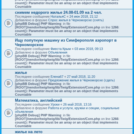
count(): Parameter must be an array or an object that implements
Countable
снимем недорого жилье 24.08-01.09 на 2 чел.
Последнее сообщение
НатальяС
«
24 июн 2018, 21:12
Добавлено в форуме
Спрос жилья в Черноморске (снять)
[phpBB Debug] PHP Warning
: in file
[ROOT]/vendor/twig/twig/lib/Twig/Extension/Core.php
on line
1266
:
count(): Parameter must be an array or an object that implements
Countable
Ищу попутную машину из Симферополя аэропорт в
Черноморское
Последнее сообщение
Фиеста Крым
«
03 июн 2018, 09:13
Добавлено в форуме
Объявления
[phpBB Debug] PHP Warning
: in file
[ROOT]/vendor/twig/twig/lib/Twig/Extension/Core.php
on line
1266
:
count(): Parameter must be an array or an object that implements
Countable
жилье
Последнее сообщение
Елена67
«
27 май 2018, 11:20
Добавлено в форуме
Предложение жилья в Черноморске (сдать)
[phpBB Debug] PHP Warning
: in file
[ROOT]/vendor/twig/twig/lib/Twig/Extension/Core.php
on line
1266
:
count(): Parameter must be an array or an object that implements
Countable
Математика, английский
Последнее сообщение
Уроки
«
26 май 2018, 13:16
Добавлено в форуме
Работа и услуги, кружки и секции, социальные
объявления
[phpBB Debug] PHP Warning
: in file
[ROOT]/vendor/twig/twig/lib/Twig/Extension/Core.php
on line
1266
:
count(): Parameter must be an array or an object that implements
Countable
жилье на лето