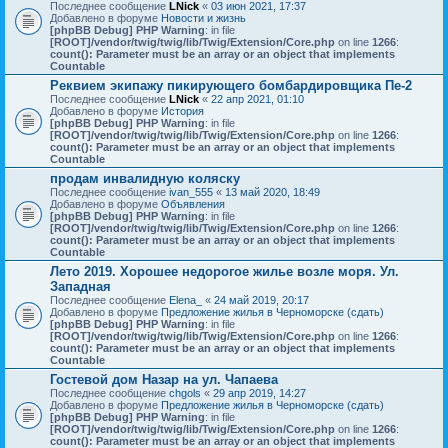
Последнее сообщение
LNick
«
03 июн 2021, 17:37
Добавлено в форуме
Новости и жизнь
[phpBB Debug] PHP Warning
: in file
[ROOT]/vendor/twig/twig/lib/Twig/Extension/Core.php
on line
1266
:
count(): Parameter must be an array or an object that implements
Countable
Реквием экипажу пикирующего бомбардировщика Пе-2
Последнее сообщение
LNick
«
22 апр 2021, 01:10
Добавлено в форуме
История
[phpBB Debug] PHP Warning
: in file
[ROOT]/vendor/twig/twig/lib/Twig/Extension/Core.php
on line
1266
:
count(): Parameter must be an array or an object that implements
Countable
продам инвалидную коляску
Последнее сообщение
ivan_555
«
13 май 2020, 18:49
Добавлено в форуме
Объявления
[phpBB Debug] PHP Warning
: in file
[ROOT]/vendor/twig/twig/lib/Twig/Extension/Core.php
on line
1266
:
count(): Parameter must be an array or an object that implements
Countable
Лето 2019. Хорошее недорогое жилье возле моря. Ул.
Западная
Последнее сообщение
Elena_
«
24 май 2019, 20:17
Добавлено в форуме
Предложение жилья в Черноморске (сдать)
[phpBB Debug] PHP Warning
: in file
[ROOT]/vendor/twig/twig/lib/Twig/Extension/Core.php
on line
1266
:
count(): Parameter must be an array or an object that implements
Countable
Гостевой дом Назар на ул. Чапаева
Последнее сообщение
chgols
«
29 апр 2019, 14:27
Добавлено в форуме
Предложение жилья в Черноморске (сдать)
[phpBB Debug] PHP Warning
: in file
[ROOT]/vendor/twig/twig/lib/Twig/Extension/Core.php
on line
1266
:
count(): Parameter must be an array or an object that implements