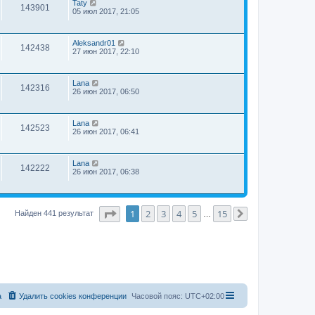
Taty
143901
05 июл 2017, 21:05
Aleksandr01
142438
27 июн 2017, 22:10
Lana
142316
26 июн 2017, 06:50
Lana
142523
26 июн 2017, 06:41
Lana
142222
26 июн 2017, 06:38
Страница
1
из
15
1
2
3
4
5
15
Найден 441 результат
…
След.
а
Удалить cookies конференции
Часовой пояс:
UTC+02:00