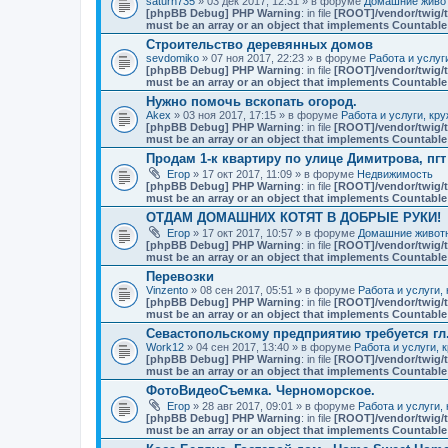
saturn735
» 03 дек 2017, 12:31 » в форуме
Домашние живот
[phpBB Debug] PHP Warning
: in file
[ROOT]/vendor/twig/t
must be an array or an object that implements Countable
Строительство деревянных домов
sevdomiko
» 07 ноя 2017, 22:23 » в форуме
Работа и услуг
[phpBB Debug] PHP Warning
: in file
[ROOT]/vendor/twig/t
must be an array or an object that implements Countable
Нужно помочь вскопать огород.
Akex
» 03 ноя 2017, 17:15 » в форуме
Работа и услуги, кр
[phpBB Debug] PHP Warning
: in file
[ROOT]/vendor/twig/t
must be an array or an object that implements Countable
Продам 1-к квартиру по улице Димитрова, пг
Егор
» 17 окт 2017, 11:09 » в форуме
Недвижимость
[phpBB Debug] PHP Warning
: in file
[ROOT]/vendor/twig/t
must be an array or an object that implements Countable
ОТДАМ ДОМАШНИХ КОТЯТ В ДОБРЫЕ РУКИ!
Егор
» 17 окт 2017, 10:57 » в форуме
Домашние животн
[phpBB Debug] PHP Warning
: in file
[ROOT]/vendor/twig/t
must be an array or an object that implements Countable
Перевозки
Vinzento
» 08 сен 2017, 05:51 » в форуме
Работа и услуги,
[phpBB Debug] PHP Warning
: in file
[ROOT]/vendor/twig/t
must be an array or an object that implements Countable
Севастопольскому предприятию требуется гл
Work12
» 04 сен 2017, 13:40 » в форуме
Работа и услуги, 
[phpBB Debug] PHP Warning
: in file
[ROOT]/vendor/twig/t
must be an array or an object that implements Countable
ФотоВидеоСъемка. Черноморское.
Егор
» 28 авг 2017, 09:01 » в форуме
Работа и услуги,
[phpBB Debug] PHP Warning
: in file
[ROOT]/vendor/twig/t
must be an array or an object that implements Countable