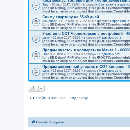
Коса Беляус. Гостевой дом «Home Sweet Hom
Taty
» 05 июл 2017, 21:05 » в форуме
Сдать/снять в други
[phpBB Debug] PHP Warning
: in file
[ROOT]/vendor/twig/t
must be an array or an object that implements Countable
Сниму квартиру на 35-40 дней
Aleksandr01
» 27 июн 2017, 22:10 » в форуме
Спрос жилья 
[phpBB Debug] PHP Warning
: in file
[ROOT]/vendor/twig/t
must be an array or an object that implements Countable
Участок в СОТ Черноморсец с постройкой - 48
Lana
» 26 июн 2017, 06:50 » в форуме
Недвижимость
[phpBB Debug] PHP Warning
: in file
[ROOT]/vendor/twig/t
must be an array or an object that implements Countable
Продам участок в кооперативе Мечта 1 - 60000
Lana
» 26 июн 2017, 06:41 » в форуме
Недвижимость
[phpBB Debug] PHP Warning
: in file
[ROOT]/vendor/twig/t
must be an array or an object that implements Countable
Продам земельный участок в СОТ Кипарис - 3
Lana
» 26 июн 2017, 06:38 » в форуме
Недвижимость
[phpBB Debug] PHP Warning
: in file
[ROOT]/vendor/twig/t
must be an array or an object that implements Countable
Перейти к расширенному поиску
Список форумов