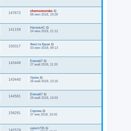
chernomorsko
147672
08 июл 2018, 19:28
НатальяС
141159
24 июн 2018, 21:12
Фиеста Крым
150317
03 июн 2018, 09:13
Елена67
143449
27 май 2018, 11:20
Уроки
143440
26 май 2018, 13:16
Елена67
144581
26 май 2018, 10:03
Сирожа
158291
27 янв 2018, 10:42
saturn735
142579