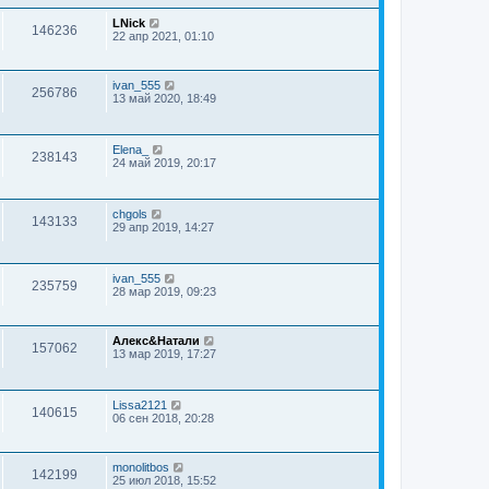
LNick
146236
22 апр 2021, 01:10
ivan_555
256786
13 май 2020, 18:49
Elena_
238143
24 май 2019, 20:17
chgols
143133
29 апр 2019, 14:27
ivan_555
235759
28 мар 2019, 09:23
Алекс&Натали
157062
13 мар 2019, 17:27
Lissa2121
140615
06 сен 2018, 20:28
monolitbos
142199
25 июл 2018, 15:52