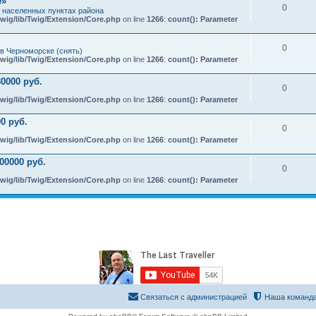
e»
0
х населенных пунктах района
wig/lib/Twig/Extension/Core.php
on line
1266
:
count(): Parameter
0
в Черноморске (снять)
wig/lib/Twig/Extension/Core.php
on line
1266
:
count(): Parameter
0000 руб.
0
wig/lib/Twig/Extension/Core.php
on line
1266
:
count(): Parameter
0 руб.
0
wig/lib/Twig/Extension/Core.php
on line
1266
:
count(): Parameter
00000 руб.
0
wig/lib/Twig/Extension/Core.php
on line
1266
:
count(): Parameter
Связаться с администрацией
Наша команд