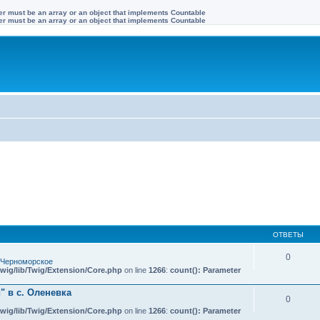
ter must be an array or an object that implements Countable
ter must be an array or an object that implements Countable
ОТВЕТЫ
0
 Черноморское
wig/lib/Twig/Extension/Core.php
on line
1266
:
count(): Parameter
 в с. Оленевка
0
wig/lib/Twig/Extension/Core.php
on line
1266
:
count(): Parameter