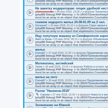
[phpBB Debug] PHP Warning
: in file
[ROOT]/vendor/twig/t
must be an array or an object that implements Countable
На заметку модераторам: опция удобной чист
chernomorsko
» 08 июл 2018, 19:28 » в форуме
Техничес
[phpBB Debug] PHP Warning
: in file
[ROOT]/vendor/twig/t
must be an array or an object that implements Countable
снимем недорого жилье 24.08-01.09 на 2 чел.
НатальяС
» 24 июн 2018, 21:12 » в форуме
Спрос жилья в 
[phpBB Debug] PHP Warning
: in file
[ROOT]/vendor/twig/t
must be an array or an object that implements Countable
Ищу попутную машину из Симферополя аэро
Фиеста Крым
» 03 июн 2018, 09:13 » в форуме
Объявлени
[phpBB Debug] PHP Warning
: in file
[ROOT]/vendor/twig/t
must be an array or an object that implements Countable
жилье
Елена67
» 27 май 2018, 11:20 » в форуме
Предложение жил
[phpBB Debug] PHP Warning
: in file
[ROOT]/vendor/twig/t
must be an array or an object that implements Countable
Математика, английский
Уроки
» 26 май 2018, 13:16 » в форуме
Работа и услуги, к
[phpBB Debug] PHP Warning
: in file
[ROOT]/vendor/twig/t
must be an array or an object that implements Countable
жилье на лето
Елена67
» 26 май 2018, 10:03 » в форуме
Предложение жил
[phpBB Debug] PHP Warning
: in file
[ROOT]/vendor/twig/t
must be an array or an object that implements Countable
Ралли "Нахимов-2018"
Сирожа
» 27 янв 2018, 10:42 » в форуме
Новости и жи
[phpBB Debug] PHP Warning
: in file
[ROOT]/vendor/twig/t
must be an array or an object that implements Countable
Зоомагазин на Южной