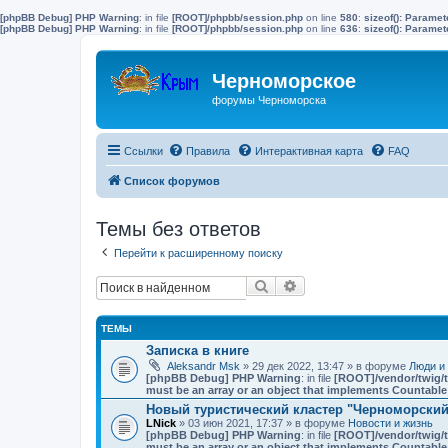
[phpBB Debug] PHP Warning
: in file
[ROOT]/phpbb/session.php
on line
580
:
sizeof(): Parame
[phpBB Debug] PHP Warning
: in file
[ROOT]/phpbb/session.php
on line
636
:
sizeof(): Parame
Черноморское
форумы Черноморска
Ссылки
Правила
Интерактивная карта
FAQ
Список форумов
Темы без ответов
Перейти к расширенному поиску
Поиск
Расширенный поиск
ТЕМЫ
Записка в книге
Aleksandr Msk
» 29 дек 2022, 13:47 » в форуме
Люди и
[phpBB Debug] PHP Warning
: in file
[ROOT]/vendor/twig/t
must be an array or an object that implements Countable
Новый туристический кластер "Черноморский"
LNick
» 03 июн 2021, 17:37 » в форуме
Новости и жизнь
[phpBB Debug] PHP Warning
: in file
[ROOT]/vendor/twig/t
must be an array or an object that implements Countable