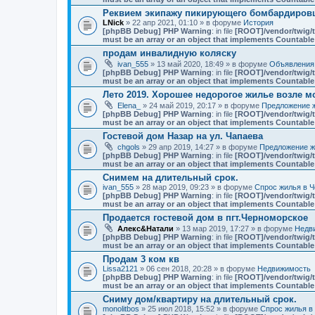
Реквием экипажу пикирующего бомбардировщ
LNick
» 22 апр 2021, 01:10 » в форуме
История
[phpBB Debug] PHP Warning
: in file
[ROOT]/vendor/twig/t
must be an array or an object that implements Countable
продам инвалидную коляску
ivan_555
» 13 май 2020, 18:49 » в форуме
Объявления
[phpBB Debug] PHP Warning
: in file
[ROOT]/vendor/twig/t
must be an array or an object that implements Countable
Лето 2019. Хорошее недорогое жилье возле мо
Elena_
» 24 май 2019, 20:17 » в форуме
Предложение ж
[phpBB Debug] PHP Warning
: in file
[ROOT]/vendor/twig/t
must be an array or an object that implements Countable
Гостевой дом Назар на ул. Чапаева
chgols
» 29 апр 2019, 14:27 » в форуме
Предложение ж
[phpBB Debug] PHP Warning
: in file
[ROOT]/vendor/twig/t
must be an array or an object that implements Countable
Снимем на длительный срок.
ivan_555
» 28 мар 2019, 09:23 » в форуме
Спрос жилья в Ч
[phpBB Debug] PHP Warning
: in file
[ROOT]/vendor/twig/t
must be an array or an object that implements Countable
Продается гостевой дом в пгт.Черноморское
Алекс&Натали
» 13 мар 2019, 17:27 » в форуме
Недв
[phpBB Debug] PHP Warning
: in file
[ROOT]/vendor/twig/t
must be an array or an object that implements Countable
Продам 3 ком кв
Lissa2121
» 06 сен 2018, 20:28 » в форуме
Недвижимость
[phpBB Debug] PHP Warning
: in file
[ROOT]/vendor/twig/t
must be an array or an object that implements Countable
Сниму дом/квартиру на длительный срок.
monolitbos
» 25 июл 2018, 15:52 » в форуме
Спрос жилья в