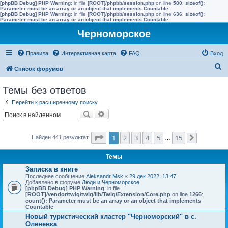
[phpBB Debug] PHP Warning
: in file
[ROOT]/phpbb/session.php
on line
580
:
sizeof():
Parameter must be an array or an object that implements Countable
[phpBB Debug] PHP Warning
: in file
[ROOT]/phpbb/session.php
on line
636
:
sizeof():
Parameter must be an array or an object that implements Countable
Черноморское
Правила
Интерактивная карта
FAQ
Вход
П
Список форумов
о
Темы без ответов
и
Перейти к расширенному поиску
с
Поиск
Расширенный поиск
к
Страница
1
из
15
1
2
3
4
5
15
Найден 441 результат
…
След.
Темы
Записка в книге
Последнее сообщение
Aleksandr Msk
«
29 дек 2022, 13:47
Добавлено в форуме
Люди и Черноморское
[phpBB Debug] PHP Warning
: in file
[ROOT]/vendor/twig/twig/lib/Twig/Extension/Core.php
on line
1266
:
count(): Parameter must be an array or an object that implements
Countable
Новый туристический кластер "Черноморский" в с.
Оленевка