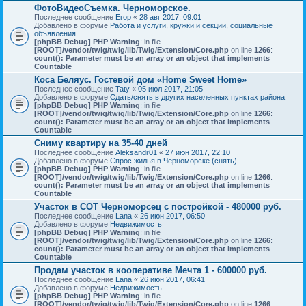
ФотоВидеоСъемка. Черноморское.
Последнее сообщение
Егор
«
28 авг 2017, 09:01
Добавлено в форуме
Работа и услуги, кружки и секции, социальные
объявления
[phpBB Debug] PHP Warning
: in file
[ROOT]/vendor/twig/twig/lib/Twig/Extension/Core.php
on line
1266
:
count(): Parameter must be an array or an object that implements
Countable
Коса Беляус. Гостевой дом «Home Sweet Home»
Последнее сообщение
Taty
«
05 июл 2017, 21:05
Добавлено в форуме
Сдать/снять в других населенных пунктах района
[phpBB Debug] PHP Warning
: in file
[ROOT]/vendor/twig/twig/lib/Twig/Extension/Core.php
on line
1266
:
count(): Parameter must be an array or an object that implements
Countable
Сниму квартиру на 35-40 дней
Последнее сообщение
Aleksandr01
«
27 июн 2017, 22:10
Добавлено в форуме
Спрос жилья в Черноморске (снять)
[phpBB Debug] PHP Warning
: in file
[ROOT]/vendor/twig/twig/lib/Twig/Extension/Core.php
on line
1266
:
count(): Parameter must be an array or an object that implements
Countable
Участок в СОТ Черноморсец с постройкой - 480000 руб.
Последнее сообщение
Lana
«
26 июн 2017, 06:50
Добавлено в форуме
Недвижимость
[phpBB Debug] PHP Warning
: in file
[ROOT]/vendor/twig/twig/lib/Twig/Extension/Core.php
on line
1266
:
count(): Parameter must be an array or an object that implements
Countable
Продам участок в кооперативе Мечта 1 - 600000 руб.
Последнее сообщение
Lana
«
26 июн 2017, 06:41
Добавлено в форуме
Недвижимость
[phpBB Debug] PHP Warning
: in file
[ROOT]/vendor/twig/twig/lib/Twig/Extension/Core.php
on line
1266
: