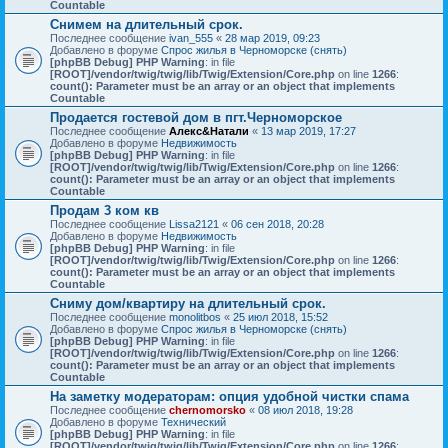
Countable
Снимем на длительный срок.
Последнее сообщение
ivan_555
«
28 мар 2019, 09:23
Добавлено в форуме
Спрос жилья в Черноморске (снять)
[phpBB Debug] PHP Warning
: in file
[ROOT]/vendor/twig/twig/lib/Twig/Extension/Core.php
on line
1266
:
count(): Parameter must be an array or an object that implements
Countable
Продается гостевой дом в пгт.Черноморское
Последнее сообщение
Алекс&Натали
«
13 мар 2019, 17:27
Добавлено в форуме
Недвижимость
[phpBB Debug] PHP Warning
: in file
[ROOT]/vendor/twig/twig/lib/Twig/Extension/Core.php
on line
1266
:
count(): Parameter must be an array or an object that implements
Countable
Продам 3 ком кв
Последнее сообщение
Lissa2121
«
06 сен 2018, 20:28
Добавлено в форуме
Недвижимость
[phpBB Debug] PHP Warning
: in file
[ROOT]/vendor/twig/twig/lib/Twig/Extension/Core.php
on line
1266
:
count(): Parameter must be an array or an object that implements
Countable
Сниму дом/квартиру на длительный срок.
Последнее сообщение
monolitbos
«
25 июл 2018, 15:52
Добавлено в форуме
Спрос жилья в Черноморске (снять)
[phpBB Debug] PHP Warning
: in file
[ROOT]/vendor/twig/twig/lib/Twig/Extension/Core.php
on line
1266
:
count(): Parameter must be an array or an object that implements
Countable
На заметку модераторам: опция удобной чистки спама
Последнее сообщение
chernomorsko
«
08 июл 2018, 19:28
Добавлено в форуме
Технический
[phpBB Debug] PHP Warning
: in file
[ROOT]/vendor/twig/twig/lib/Twig/Extension/Core.php
on line
1266
: