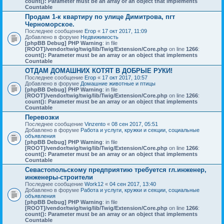
count(): Parameter must be an array or an object that implements
Countable
Продам 1-к квартиру по улице Димитрова, пгт
Черноморское.
Последнее сообщение
Егор
«
17 окт 2017, 11:09
Добавлено в форуме
Недвижимость
[phpBB Debug] PHP Warning
: in file
[ROOT]/vendor/twig/twig/lib/Twig/Extension/Core.php
on line
1266
:
count(): Parameter must be an array or an object that implements
Countable
ОТДАМ ДОМАШНИХ КОТЯТ В ДОБРЫЕ РУКИ!
Последнее сообщение
Егор
«
17 окт 2017, 10:57
Добавлено в форуме
Домашние животные и птицы
[phpBB Debug] PHP Warning
: in file
[ROOT]/vendor/twig/twig/lib/Twig/Extension/Core.php
on line
1266
:
count(): Parameter must be an array or an object that implements
Countable
Перевозки
Последнее сообщение
Vinzento
«
08 сен 2017, 05:51
Добавлено в форуме
Работа и услуги, кружки и секции, социальные
объявления
[phpBB Debug] PHP Warning
: in file
[ROOT]/vendor/twig/twig/lib/Twig/Extension/Core.php
on line
1266
:
count(): Parameter must be an array or an object that implements
Countable
Севастопольскому предприятию требуется гл.инженер,
инженеры-строители
Последнее сообщение
Work12
«
04 сен 2017, 13:40
Добавлено в форуме
Работа и услуги, кружки и секции, социальные
объявления
[phpBB Debug] PHP Warning
: in file
[ROOT]/vendor/twig/twig/lib/Twig/Extension/Core.php
on line
1266
:
count(): Parameter must be an array or an object that implements
Countable