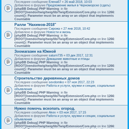
Последнее сообщение
Елена67
«
26 май 2018, 10:03
Добавлено в форуме
Предложение жилья в Черноморске (сдать)
[phpBB Debug] PHP Warning
: in file
[ROOT]/vendor/twig/twig/lib/Twig/Extension/Core.php
on line
1266
:
count(): Parameter must be an array or an object that implements
Countable
Ралли "Нахимов-2018"
Последнее сообщение
Сирожа
«
27 янв 2018, 10:42
Добавлено в форуме
Новости и жизнь
[phpBB Debug] PHP Warning
: in file
[ROOT]/vendor/twig/twig/lib/Twig/Extension/Core.php
on line
1266
:
count(): Parameter must be an array or an object that implements
Countable
Зоомагазин на Южной
Последнее сообщение
saturn735
«
03 дек 2017, 12:31
Добавлено в форуме
Домашние животные и птицы
[phpBB Debug] PHP Warning
: in file
[ROOT]/vendor/twig/twig/lib/Twig/Extension/Core.php
on line
1266
:
count(): Parameter must be an array or an object that implements
Countable
Строительство деревянных домов
Последнее сообщение
sevdomiko
«
07 ноя 2017, 22:23
Добавлено в форуме
Работа и услуги, кружки и секции, социальные
объявления
[phpBB Debug] PHP Warning
: in file
[ROOT]/vendor/twig/twig/lib/Twig/Extension/Core.php
on line
1266
:
count(): Parameter must be an array or an object that implements
Countable
Нужно помочь вскопать огород.
Последнее сообщение
Akex
«
03 ноя 2017, 17:15
Добавлено в форуме
Работа и услуги, кружки и секции, социальные
объявления
[phpBB Debug] PHP Warning
: in file
[ROOT]/vendor/twig/twig/lib/Twig/Extension/Core.php
on line
1266
: