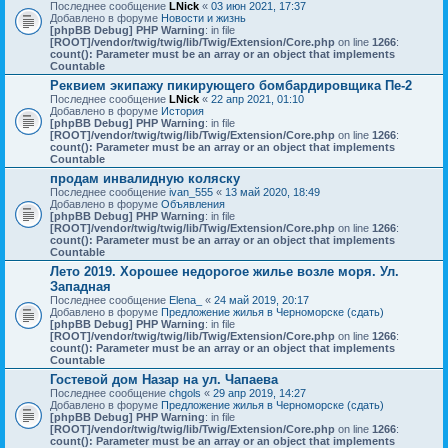
Последнее сообщение
LNick
«
03 июн 2021, 17:37
Добавлено в форуме
Новости и жизнь
[phpBB Debug] PHP Warning
: in file
[ROOT]/vendor/twig/twig/lib/Twig/Extension/Core.php
on line
1266
:
count(): Parameter must be an array or an object that implements
Countable
Реквием экипажу пикирующего бомбардировщика Пе-2
Последнее сообщение
LNick
«
22 апр 2021, 01:10
Добавлено в форуме
История
[phpBB Debug] PHP Warning
: in file
[ROOT]/vendor/twig/twig/lib/Twig/Extension/Core.php
on line
1266
:
count(): Parameter must be an array or an object that implements
Countable
продам инвалидную коляску
Последнее сообщение
ivan_555
«
13 май 2020, 18:49
Добавлено в форуме
Объявления
[phpBB Debug] PHP Warning
: in file
[ROOT]/vendor/twig/twig/lib/Twig/Extension/Core.php
on line
1266
:
count(): Parameter must be an array or an object that implements
Countable
Лето 2019. Хорошее недорогое жилье возле моря. Ул.
Западная
Последнее сообщение
Elena_
«
24 май 2019, 20:17
Добавлено в форуме
Предложение жилья в Черноморске (сдать)
[phpBB Debug] PHP Warning
: in file
[ROOT]/vendor/twig/twig/lib/Twig/Extension/Core.php
on line
1266
:
count(): Parameter must be an array or an object that implements
Countable
Гостевой дом Назар на ул. Чапаева
Последнее сообщение
chgols
«
29 апр 2019, 14:27
Добавлено в форуме
Предложение жилья в Черноморске (сдать)
[phpBB Debug] PHP Warning
: in file
[ROOT]/vendor/twig/twig/lib/Twig/Extension/Core.php
on line
1266
:
count(): Parameter must be an array or an object that implements