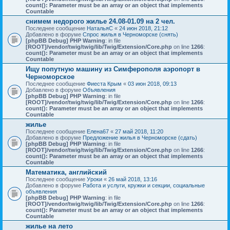
count(): Parameter must be an array or an object that implements
Countable
снимем недорого жилье 24.08-01.09 на 2 чел.
Последнее сообщение
НатальяС
«
24 июн 2018, 21:12
Добавлено в форуме
Спрос жилья в Черноморске (снять)
[phpBB Debug] PHP Warning
: in file
[ROOT]/vendor/twig/twig/lib/Twig/Extension/Core.php
on line
1266
:
count(): Parameter must be an array or an object that implements
Countable
Ищу попутную машину из Симферополя аэропорт в
Черноморское
Последнее сообщение
Фиеста Крым
«
03 июн 2018, 09:13
Добавлено в форуме
Объявления
[phpBB Debug] PHP Warning
: in file
[ROOT]/vendor/twig/twig/lib/Twig/Extension/Core.php
on line
1266
:
count(): Parameter must be an array or an object that implements
Countable
жилье
Последнее сообщение
Елена67
«
27 май 2018, 11:20
Добавлено в форуме
Предложение жилья в Черноморске (сдать)
[phpBB Debug] PHP Warning
: in file
[ROOT]/vendor/twig/twig/lib/Twig/Extension/Core.php
on line
1266
:
count(): Parameter must be an array or an object that implements
Countable
Математика, английский
Последнее сообщение
Уроки
«
26 май 2018, 13:16
Добавлено в форуме
Работа и услуги, кружки и секции, социальные
объявления
[phpBB Debug] PHP Warning
: in file
[ROOT]/vendor/twig/twig/lib/Twig/Extension/Core.php
on line
1266
:
count(): Parameter must be an array or an object that implements
Countable
жилье на лето