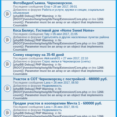
ФотоВидеоСъемка. Черноморское.
Последнее сообщение
Егор
«
28 авг 2017, 09:01
Добавлено в форуме
Работа и услуги, кружки и секции, социальные
объявления
[phpBB Debug] PHP Warning
: in file
[ROOT]/vendor/twig/twig/lib/Twig/Extension/Core.php
on line
1266
:
count(): Parameter must be an array or an object that implements
Countable
Коса Беляус. Гостевой дом «Home Sweet Home»
Последнее сообщение
Taty
«
05 июл 2017, 21:05
Добавлено в форуме
Сдать/снять в других населенных пунктах района
[phpBB Debug] PHP Warning
: in file
[ROOT]/vendor/twig/twig/lib/Twig/Extension/Core.php
on line
1266
:
count(): Parameter must be an array or an object that implements
Countable
Сниму квартиру на 35-40 дней
Последнее сообщение
Aleksandr01
«
27 июн 2017, 22:10
Добавлено в форуме
Спрос жилья в Черноморске (снять)
[phpBB Debug] PHP Warning
: in file
[ROOT]/vendor/twig/twig/lib/Twig/Extension/Core.php
on line
1266
:
count(): Parameter must be an array or an object that implements
Countable
Участок в СОТ Черноморсец с постройкой - 480000 руб.
Последнее сообщение
Lana
«
26 июн 2017, 06:50
Добавлено в форуме
Недвижимость
[phpBB Debug] PHP Warning
: in file
[ROOT]/vendor/twig/twig/lib/Twig/Extension/Core.php
on line
1266
:
count(): Parameter must be an array or an object that implements
Countable
Продам участок в кооперативе Мечта 1 - 600000 руб.
Последнее сообщение
Lana
«
26 июн 2017, 06:41
Добавлено в форуме
Недвижимость
[phpBB Debug] PHP Warning
: in file
[ROOT]/vendor/twig/twig/lib/Twig/Extension/Core.php
on line
1266
: