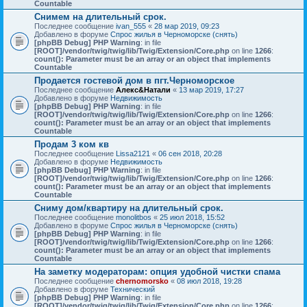
Countable
Снимем на длительный срок.
Последнее сообщение
ivan_555
«
28 мар 2019, 09:23
Добавлено в форуме
Спрос жилья в Черноморске (снять)
[phpBB Debug] PHP Warning
: in file
[ROOT]/vendor/twig/twig/lib/Twig/Extension/Core.php
on line
1266
:
count(): Parameter must be an array or an object that implements
Countable
Продается гостевой дом в пгт.Черноморское
Последнее сообщение
Алекс&Натали
«
13 мар 2019, 17:27
Добавлено в форуме
Недвижимость
[phpBB Debug] PHP Warning
: in file
[ROOT]/vendor/twig/twig/lib/Twig/Extension/Core.php
on line
1266
:
count(): Parameter must be an array or an object that implements
Countable
Продам 3 ком кв
Последнее сообщение
Lissa2121
«
06 сен 2018, 20:28
Добавлено в форуме
Недвижимость
[phpBB Debug] PHP Warning
: in file
[ROOT]/vendor/twig/twig/lib/Twig/Extension/Core.php
on line
1266
:
count(): Parameter must be an array or an object that implements
Countable
Сниму дом/квартиру на длительный срок.
Последнее сообщение
monolitbos
«
25 июл 2018, 15:52
Добавлено в форуме
Спрос жилья в Черноморске (снять)
[phpBB Debug] PHP Warning
: in file
[ROOT]/vendor/twig/twig/lib/Twig/Extension/Core.php
on line
1266
:
count(): Parameter must be an array or an object that implements
Countable
На заметку модераторам: опция удобной чистки спама
Последнее сообщение
chernomorsko
«
08 июл 2018, 19:28
Добавлено в форуме
Технический
[phpBB Debug] PHP Warning
: in file
[ROOT]/vendor/twig/twig/lib/Twig/Extension/Core.php
on line
1266
: