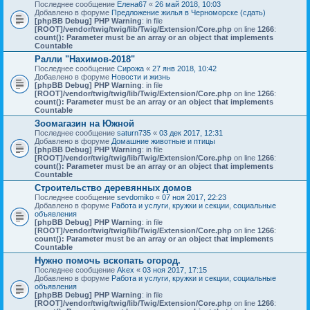
Последнее сообщение
Елена67
«
26 май 2018, 10:03
Добавлено в форуме
Предложение жилья в Черноморске (сдать)
[phpBB Debug] PHP Warning
: in file
[ROOT]/vendor/twig/twig/lib/Twig/Extension/Core.php
on line
1266
:
count(): Parameter must be an array or an object that implements
Countable
Ралли "Нахимов-2018"
Последнее сообщение
Сирожа
«
27 янв 2018, 10:42
Добавлено в форуме
Новости и жизнь
[phpBB Debug] PHP Warning
: in file
[ROOT]/vendor/twig/twig/lib/Twig/Extension/Core.php
on line
1266
:
count(): Parameter must be an array or an object that implements
Countable
Зоомагазин на Южной
Последнее сообщение
saturn735
«
03 дек 2017, 12:31
Добавлено в форуме
Домашние животные и птицы
[phpBB Debug] PHP Warning
: in file
[ROOT]/vendor/twig/twig/lib/Twig/Extension/Core.php
on line
1266
:
count(): Parameter must be an array or an object that implements
Countable
Строительство деревянных домов
Последнее сообщение
sevdomiko
«
07 ноя 2017, 22:23
Добавлено в форуме
Работа и услуги, кружки и секции, социальные
объявления
[phpBB Debug] PHP Warning
: in file
[ROOT]/vendor/twig/twig/lib/Twig/Extension/Core.php
on line
1266
:
count(): Parameter must be an array or an object that implements
Countable
Нужно помочь вскопать огород.
Последнее сообщение
Akex
«
03 ноя 2017, 17:15
Добавлено в форуме
Работа и услуги, кружки и секции, социальные
объявления
[phpBB Debug] PHP Warning
: in file
[ROOT]/vendor/twig/twig/lib/Twig/Extension/Core.php
on line
1266
: