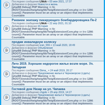
Последнее сообщение
LNick
«
03 июн 2021, 17:37
Добавлено в форуме
Новости и жизнь
[phpBB Debug] PHP Warning
: in file
[ROOT]/vendor/twig/twig/lib/Twig/Extension/Core.php
on line
1266
:
count(): Parameter must be an array or an object that implements
Countable
Реквием экипажу пикирующего бомбардировщика Пе-2
Последнее сообщение
LNick
«
22 апр 2021, 01:10
Добавлено в форуме
История
[phpBB Debug] PHP Warning
: in file
[ROOT]/vendor/twig/twig/lib/Twig/Extension/Core.php
on line
1266
:
count(): Parameter must be an array or an object that implements
Countable
продам инвалидную коляску
Последнее сообщение
ivan_555
«
13 май 2020, 18:49
Добавлено в форуме
Объявления
[phpBB Debug] PHP Warning
: in file
[ROOT]/vendor/twig/twig/lib/Twig/Extension/Core.php
on line
1266
:
count(): Parameter must be an array or an object that implements
Countable
Лето 2019. Хорошее недорогое жилье возле моря. Ул.
Западная
Последнее сообщение
Elena_
«
24 май 2019, 20:17
Добавлено в форуме
Предложение жилья в Черноморске (сдать)
[phpBB Debug] PHP Warning
: in file
[ROOT]/vendor/twig/twig/lib/Twig/Extension/Core.php
on line
1266
:
count(): Parameter must be an array or an object that implements
Countable
Гостевой дом Назар на ул. Чапаева
Последнее сообщение
chgols
«
29 апр 2019, 14:27
Добавлено в форуме
Предложение жилья в Черноморске (сдать)
[phpBB Debug] PHP Warning
: in file
[ROOT]/vendor/twig/twig/lib/Twig/Extension/Core.php
on line
1266
:
count(): Parameter must be an array or an object that implements