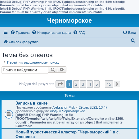
[phpBB Debug] PHP Warning
: in file
[ROOT]/phpbb/session.php
on line
580
:
sizeof():
Parameter must be an array or an object that implements Countable
[phpBB Debug] PHP Warning
: in file
[ROOT]/phpbb/session.php
on line
636
:
sizeof():
Parameter must be an array or an object that implements Countable
Черноморское
Правила
Интерактивная карта
FAQ
Вход
П
Список форумов
о
Темы без ответов
и
Перейти к расширенному поиску
с
Поиск
Расширенный поиск
к
Страница
1
из
15
1
2
3
4
5
15
Найден 441 результат
…
След.
Темы
Записка в книге
Последнее сообщение
Aleksandr Msk
«
29 дек 2022, 13:47
Добавлено в форуме
Люди и Черноморское
[phpBB Debug] PHP Warning
: in file
[ROOT]/vendor/twig/twig/lib/Twig/Extension/Core.php
on line
1266
:
count(): Parameter must be an array or an object that implements
Countable
Новый туристический кластер "Черноморский" в с.
Оленевка