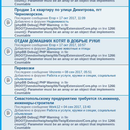
count(): Parameter must be an array or an object that implements
Countable
Продам 1-к квартиру по улице Димитрова, пгт
Черноморское.
Последнее сообщение
Егор
«
17 окт 2017, 11:09
Добавлено в форуме
Недвижимость
[phpBB Debug] PHP Warning
: in file
[ROOT]/vendor/twig/twig/lib/Twig/Extension/Core.php
on line
1266
:
count(): Parameter must be an array or an object that implements
Countable
ОТДАМ ДОМАШНИХ КОТЯТ В ДОБРЫЕ РУКИ!
Последнее сообщение
Егор
«
17 окт 2017, 10:57
Добавлено в форуме
Домашние животные и птицы
[phpBB Debug] PHP Warning
: in file
[ROOT]/vendor/twig/twig/lib/Twig/Extension/Core.php
on line
1266
:
count(): Parameter must be an array or an object that implements
Countable
Перевозки
Последнее сообщение
Vinzento
«
08 сен 2017, 05:51
Добавлено в форуме
Работа и услуги, кружки и секции, социальные
объявления
[phpBB Debug] PHP Warning
: in file
[ROOT]/vendor/twig/twig/lib/Twig/Extension/Core.php
on line
1266
:
count(): Parameter must be an array or an object that implements
Countable
Севастопольскому предприятию требуется гл.инженер,
инженеры-строители
Последнее сообщение
Work12
«
04 сен 2017, 13:40
Добавлено в форуме
Работа и услуги, кружки и секции, социальные
объявления
[phpBB Debug] PHP Warning
: in file
[ROOT]/vendor/twig/twig/lib/Twig/Extension/Core.php
on line
1266
:
count(): Parameter must be an array or an object that implements
Countable