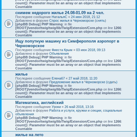
count(): Parameter must be an array or an object that implements
Countable
снимем недорого жилье 24.08-01.09 на 2 чел.
Последнее сообщение
НатальяС
«
24 июн 2018, 21:12
Добавлено в форуме
Спрос жилья в Черноморске (снять)
[phpBB Debug] PHP Warning
: in file
[ROOT]/vendor/twig/twig/lib/Twig/Extension/Core.php
on line
1266
:
count(): Parameter must be an array or an object that implements
Countable
Ищу попутную машину из Симферополя аэропорт в
Черноморское
Последнее сообщение
Фиеста Крым
«
03 июн 2018, 09:13
Добавлено в форуме
Объявления
[phpBB Debug] PHP Warning
: in file
[ROOT]/vendor/twig/twig/lib/Twig/Extension/Core.php
on line
1266
:
count(): Parameter must be an array or an object that implements
Countable
жилье
Последнее сообщение
Елена67
«
27 май 2018, 11:20
Добавлено в форуме
Предложение жилья в Черноморске (сдать)
[phpBB Debug] PHP Warning
: in file
[ROOT]/vendor/twig/twig/lib/Twig/Extension/Core.php
on line
1266
:
count(): Parameter must be an array or an object that implements
Countable
Математика, английский
Последнее сообщение
Уроки
«
26 май 2018, 13:16
Добавлено в форуме
Работа и услуги, кружки и секции, социальные
объявления
[phpBB Debug] PHP Warning
: in file
[ROOT]/vendor/twig/twig/lib/Twig/Extension/Core.php
on line
1266
:
count(): Parameter must be an array or an object that implements
Countable
жилье на лето