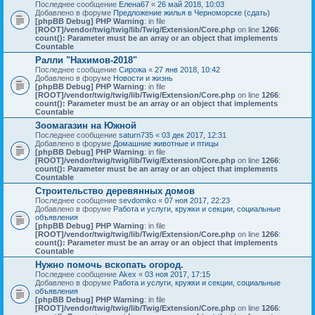
Последнее сообщение
Елена67
«
26 май 2018, 10:03
Добавлено в форуме
Предложение жилья в Черноморске (сдать)
[phpBB Debug] PHP Warning
: in file
[ROOT]/vendor/twig/twig/lib/Twig/Extension/Core.php
on line
1266
:
count(): Parameter must be an array or an object that implements
Countable
Ралли "Нахимов-2018"
Последнее сообщение
Сирожа
«
27 янв 2018, 10:42
Добавлено в форуме
Новости и жизнь
[phpBB Debug] PHP Warning
: in file
[ROOT]/vendor/twig/twig/lib/Twig/Extension/Core.php
on line
1266
:
count(): Parameter must be an array or an object that implements
Countable
Зоомагазин на Южной
Последнее сообщение
saturn735
«
03 дек 2017, 12:31
Добавлено в форуме
Домашние животные и птицы
[phpBB Debug] PHP Warning
: in file
[ROOT]/vendor/twig/twig/lib/Twig/Extension/Core.php
on line
1266
:
count(): Parameter must be an array or an object that implements
Countable
Строительство деревянных домов
Последнее сообщение
sevdomiko
«
07 ноя 2017, 22:23
Добавлено в форуме
Работа и услуги, кружки и секции, социальные
объявления
[phpBB Debug] PHP Warning
: in file
[ROOT]/vendor/twig/twig/lib/Twig/Extension/Core.php
on line
1266
:
count(): Parameter must be an array or an object that implements
Countable
Нужно помочь вскопать огород.
Последнее сообщение
Akex
«
03 ноя 2017, 17:15
Добавлено в форуме
Работа и услуги, кружки и секции, социальные
объявления
[phpBB Debug] PHP Warning
: in file
[ROOT]/vendor/twig/twig/lib/Twig/Extension/Core.php
on line
1266
: