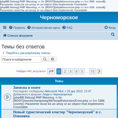
[phpBB Debug] PHP Warning
: in file
[ROOT]/phpbb/session.php
on line
580
:
sizeof():
Parameter must be an array or an object that implements Countable
[phpBB Debug] PHP Warning
: in file
[ROOT]/phpbb/session.php
on line
636
:
sizeof():
Parameter must be an array or an object that implements Countable
Черноморское
Правила
Интерактивная карта
FAQ
Вход
П
Список форумов
о
Темы без ответов
и
Перейти к расширенному поиску
с
Поиск
Расширенный поиск
к
Страница
1
из
15
1
2
3
4
5
15
Найден 441 результат
…
След.
Темы
Записка в книге
Последнее сообщение
Aleksandr Msk
«
29 дек 2022, 13:47
Добавлено в форуме
Люди и Черноморское
[phpBB Debug] PHP Warning
: in file
[ROOT]/vendor/twig/twig/lib/Twig/Extension/Core.php
on line
1266
:
count(): Parameter must be an array or an object that implements
Countable
Новый туристический кластер "Черноморский" в с.
Оленевка