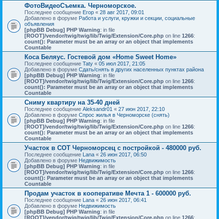
ФотоВидеоСъемка. Черноморское.
Последнее сообщение
Егор
«
28 авг 2017, 09:01
Добавлено в форуме
Работа и услуги, кружки и секции, социальные
объявления
[phpBB Debug] PHP Warning
: in file
[ROOT]/vendor/twig/twig/lib/Twig/Extension/Core.php
on line
1266
:
count(): Parameter must be an array or an object that implements
Countable
Коса Беляус. Гостевой дом «Home Sweet Home»
Последнее сообщение
Taty
«
05 июл 2017, 21:05
Добавлено в форуме
Сдать/снять в других населенных пунктах района
[phpBB Debug] PHP Warning
: in file
[ROOT]/vendor/twig/twig/lib/Twig/Extension/Core.php
on line
1266
:
count(): Parameter must be an array or an object that implements
Countable
Сниму квартиру на 35-40 дней
Последнее сообщение
Aleksandr01
«
27 июн 2017, 22:10
Добавлено в форуме
Спрос жилья в Черноморске (снять)
[phpBB Debug] PHP Warning
: in file
[ROOT]/vendor/twig/twig/lib/Twig/Extension/Core.php
on line
1266
:
count(): Parameter must be an array or an object that implements
Countable
Участок в СОТ Черноморсец с постройкой - 480000 руб.
Последнее сообщение
Lana
«
26 июн 2017, 06:50
Добавлено в форуме
Недвижимость
[phpBB Debug] PHP Warning
: in file
[ROOT]/vendor/twig/twig/lib/Twig/Extension/Core.php
on line
1266
:
count(): Parameter must be an array or an object that implements
Countable
Продам участок в кооперативе Мечта 1 - 600000 руб.
Последнее сообщение
Lana
«
26 июн 2017, 06:41
Добавлено в форуме
Недвижимость
[phpBB Debug] PHP Warning
: in file
[ROOT]/vendor/twig/twig/lib/Twig/Extension/Core.php
on line
1266
: