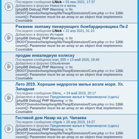
Последнее сообщение
LNick
«
03 июн 2021, 17:37
Добавлено в форуме
Новости и жизнь
[phpBB Debug] PHP Warning
: in file
[ROOT]/vendor/twig/twig/lib/Twig/Extension/Core.php
on line
1266
:
count(): Parameter must be an array or an object that implements
Countable
Реквием экипажу пикирующего бомбардировщика Пе-2
Последнее сообщение
LNick
«
22 апр 2021, 01:10
Добавлено в форуме
История
[phpBB Debug] PHP Warning
: in file
[ROOT]/vendor/twig/twig/lib/Twig/Extension/Core.php
on line
1266
:
count(): Parameter must be an array or an object that implements
Countable
продам инвалидную коляску
Последнее сообщение
ivan_555
«
13 май 2020, 18:49
Добавлено в форуме
Объявления
[phpBB Debug] PHP Warning
: in file
[ROOT]/vendor/twig/twig/lib/Twig/Extension/Core.php
on line
1266
:
count(): Parameter must be an array or an object that implements
Countable
Лето 2019. Хорошее недорогое жилье возле моря. Ул.
Западная
Последнее сообщение
Elena_
«
24 май 2019, 20:17
Добавлено в форуме
Предложение жилья в Черноморске (сдать)
[phpBB Debug] PHP Warning
: in file
[ROOT]/vendor/twig/twig/lib/Twig/Extension/Core.php
on line
1266
:
count(): Parameter must be an array or an object that implements
Countable
Гостевой дом Назар на ул. Чапаева
Последнее сообщение
chgols
«
29 апр 2019, 14:27
Добавлено в форуме
Предложение жилья в Черноморске (сдать)
[phpBB Debug] PHP Warning
: in file
[ROOT]/vendor/twig/twig/lib/Twig/Extension/Core.php
on line
1266
:
count(): Parameter must be an array or an object that implements