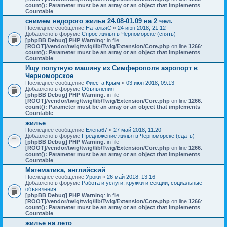
count(): Parameter must be an array or an object that implements
Countable
снимем недорого жилье 24.08-01.09 на 2 чел.
Последнее сообщение
НатальяС
«
24 июн 2018, 21:12
Добавлено в форуме
Спрос жилья в Черноморске (снять)
[phpBB Debug] PHP Warning
: in file
[ROOT]/vendor/twig/twig/lib/Twig/Extension/Core.php
on line
1266
:
count(): Parameter must be an array or an object that implements
Countable
Ищу попутную машину из Симферополя аэропорт в
Черноморское
Последнее сообщение
Фиеста Крым
«
03 июн 2018, 09:13
Добавлено в форуме
Объявления
[phpBB Debug] PHP Warning
: in file
[ROOT]/vendor/twig/twig/lib/Twig/Extension/Core.php
on line
1266
:
count(): Parameter must be an array or an object that implements
Countable
жилье
Последнее сообщение
Елена67
«
27 май 2018, 11:20
Добавлено в форуме
Предложение жилья в Черноморске (сдать)
[phpBB Debug] PHP Warning
: in file
[ROOT]/vendor/twig/twig/lib/Twig/Extension/Core.php
on line
1266
:
count(): Parameter must be an array or an object that implements
Countable
Математика, английский
Последнее сообщение
Уроки
«
26 май 2018, 13:16
Добавлено в форуме
Работа и услуги, кружки и секции, социальные
объявления
[phpBB Debug] PHP Warning
: in file
[ROOT]/vendor/twig/twig/lib/Twig/Extension/Core.php
on line
1266
:
count(): Parameter must be an array or an object that implements
Countable
жилье на лето