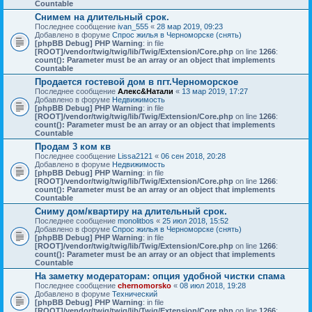
Countable
Снимем на длительный срок.
Последнее сообщение
ivan_555
«
28 мар 2019, 09:23
Добавлено в форуме
Спрос жилья в Черноморске (снять)
[phpBB Debug] PHP Warning
: in file
[ROOT]/vendor/twig/twig/lib/Twig/Extension/Core.php
on line
1266
:
count(): Parameter must be an array or an object that implements
Countable
Продается гостевой дом в пгт.Черноморское
Последнее сообщение
Алекс&Натали
«
13 мар 2019, 17:27
Добавлено в форуме
Недвижимость
[phpBB Debug] PHP Warning
: in file
[ROOT]/vendor/twig/twig/lib/Twig/Extension/Core.php
on line
1266
:
count(): Parameter must be an array or an object that implements
Countable
Продам 3 ком кв
Последнее сообщение
Lissa2121
«
06 сен 2018, 20:28
Добавлено в форуме
Недвижимость
[phpBB Debug] PHP Warning
: in file
[ROOT]/vendor/twig/twig/lib/Twig/Extension/Core.php
on line
1266
:
count(): Parameter must be an array or an object that implements
Countable
Сниму дом/квартиру на длительный срок.
Последнее сообщение
monolitbos
«
25 июл 2018, 15:52
Добавлено в форуме
Спрос жилья в Черноморске (снять)
[phpBB Debug] PHP Warning
: in file
[ROOT]/vendor/twig/twig/lib/Twig/Extension/Core.php
on line
1266
:
count(): Parameter must be an array or an object that implements
Countable
На заметку модераторам: опция удобной чистки спама
Последнее сообщение
chernomorsko
«
08 июл 2018, 19:28
Добавлено в форуме
Технический
[phpBB Debug] PHP Warning
: in file
[ROOT]/vendor/twig/twig/lib/Twig/Extension/Core.php
on line
1266
: