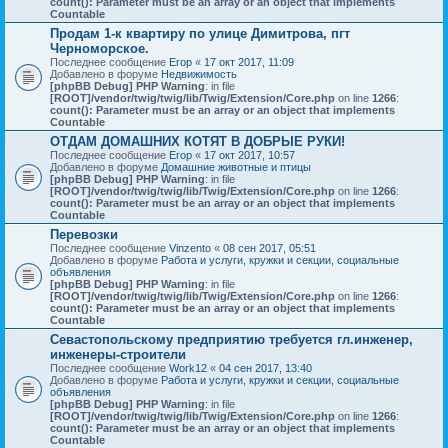
count(): Parameter must be an array or an object that implements
Countable
Продам 1-к квартиру по улице Димитрова, пгт
Черноморское.
Последнее сообщение
Егор
«
17 окт 2017, 11:09
Добавлено в форуме
Недвижимость
[phpBB Debug] PHP Warning
: in file
[ROOT]/vendor/twig/twig/lib/Twig/Extension/Core.php
on line
1266
:
count(): Parameter must be an array or an object that implements
Countable
ОТДАМ ДОМАШНИХ КОТЯТ В ДОБРЫЕ РУКИ!
Последнее сообщение
Егор
«
17 окт 2017, 10:57
Добавлено в форуме
Домашние животные и птицы
[phpBB Debug] PHP Warning
: in file
[ROOT]/vendor/twig/twig/lib/Twig/Extension/Core.php
on line
1266
:
count(): Parameter must be an array or an object that implements
Countable
Перевозки
Последнее сообщение
Vinzento
«
08 сен 2017, 05:51
Добавлено в форуме
Работа и услуги, кружки и секции, социальные
объявления
[phpBB Debug] PHP Warning
: in file
[ROOT]/vendor/twig/twig/lib/Twig/Extension/Core.php
on line
1266
:
count(): Parameter must be an array or an object that implements
Countable
Севастопольскому предприятию требуется гл.инженер,
инженеры-строители
Последнее сообщение
Work12
«
04 сен 2017, 13:40
Добавлено в форуме
Работа и услуги, кружки и секции, социальные
объявления
[phpBB Debug] PHP Warning
: in file
[ROOT]/vendor/twig/twig/lib/Twig/Extension/Core.php
on line
1266
:
count(): Parameter must be an array or an object that implements
Countable