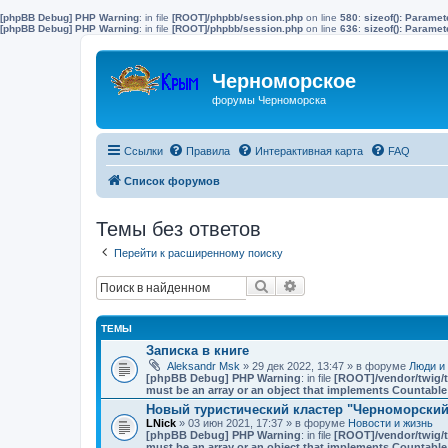
[phpBB Debug] PHP Warning
: in file
[ROOT]/phpbb/session.php
on line
580
:
sizeof(): Parame
[phpBB Debug] PHP Warning
: in file
[ROOT]/phpbb/session.php
on line
636
:
sizeof(): Parame
Черноморское
форумы Черноморска
Ссылки
Правила
Интерактивная карта
FAQ
Список форумов
Темы без ответов
Перейти к расширенному поиску
Поиск
Расширенный поиск
ТЕМЫ
Записка в книге
Aleksandr Msk
» 29 дек 2022, 13:47 » в форуме
Люди и
[phpBB Debug] PHP Warning
: in file
[ROOT]/vendor/twig/t
must be an array or an object that implements Countable
Новый туристический кластер "Черноморский"
LNick
» 03 июн 2021, 17:37 » в форуме
Новости и жизнь
[phpBB Debug] PHP Warning
: in file
[ROOT]/vendor/twig/t
must be an array or an object that implements Countable