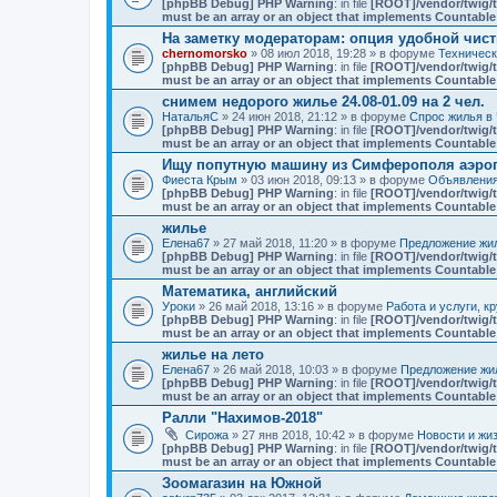
[phpBB Debug] PHP Warning
: in file
[ROOT]/vendor/twig/t
must be an array or an object that implements Countable
На заметку модераторам: опция удобной чист
chernomorsko
» 08 июл 2018, 19:28 » в форуме
Техничес
[phpBB Debug] PHP Warning
: in file
[ROOT]/vendor/twig/t
must be an array or an object that implements Countable
снимем недорого жилье 24.08-01.09 на 2 чел.
НатальяС
» 24 июн 2018, 21:12 » в форуме
Спрос жилья в 
[phpBB Debug] PHP Warning
: in file
[ROOT]/vendor/twig/t
must be an array or an object that implements Countable
Ищу попутную машину из Симферополя аэро
Фиеста Крым
» 03 июн 2018, 09:13 » в форуме
Объявлени
[phpBB Debug] PHP Warning
: in file
[ROOT]/vendor/twig/t
must be an array or an object that implements Countable
жилье
Елена67
» 27 май 2018, 11:20 » в форуме
Предложение жил
[phpBB Debug] PHP Warning
: in file
[ROOT]/vendor/twig/t
must be an array or an object that implements Countable
Математика, английский
Уроки
» 26 май 2018, 13:16 » в форуме
Работа и услуги, к
[phpBB Debug] PHP Warning
: in file
[ROOT]/vendor/twig/t
must be an array or an object that implements Countable
жилье на лето
Елена67
» 26 май 2018, 10:03 » в форуме
Предложение жил
[phpBB Debug] PHP Warning
: in file
[ROOT]/vendor/twig/t
must be an array or an object that implements Countable
Ралли "Нахимов-2018"
Сирожа
» 27 янв 2018, 10:42 » в форуме
Новости и жи
[phpBB Debug] PHP Warning
: in file
[ROOT]/vendor/twig/t
must be an array or an object that implements Countable
Зоомагазин на Южной