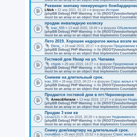
Реквием экипажу пикирующего бомбардировщ
LNick
» 22 апр 2021, 01:10 » в форуме
История
[phpBB Debug] PHP Warning
: in file
[ROOT]/vendor/twig/t
must be an array or an object that implements Countable
продам инвалидную коляску
ivan_555
» 13 май 2020, 18:49 » в форуме
Объявления
[phpBB Debug] PHP Warning
: in file
[ROOT]/vendor/twig/t
must be an array or an object that implements Countable
Лето 2019. Хорошее недорогое жилье возле мо
Elena_
» 24 май 2019, 20:17 » в форуме
Предложение ж
[phpBB Debug] PHP Warning
: in file
[ROOT]/vendor/twig/t
must be an array or an object that implements Countable
Гостевой дом Назар на ул. Чапаева
chgols
» 29 апр 2019, 14:27 » в форуме
Предложение ж
[phpBB Debug] PHP Warning
: in file
[ROOT]/vendor/twig/t
must be an array or an object that implements Countable
Снимем на длительный срок.
ivan_555
» 28 мар 2019, 09:23 » в форуме
Спрос жилья в Ч
[phpBB Debug] PHP Warning
: in file
[ROOT]/vendor/twig/t
must be an array or an object that implements Countable
Продается гостевой дом в пгт.Черноморское
Алекс&Натали
» 13 мар 2019, 17:27 » в форуме
Недв
[phpBB Debug] PHP Warning
: in file
[ROOT]/vendor/twig/t
must be an array or an object that implements Countable
Продам 3 ком кв
Lissa2121
» 06 сен 2018, 20:28 » в форуме
Недвижимость
[phpBB Debug] PHP Warning
: in file
[ROOT]/vendor/twig/t
must be an array or an object that implements Countable
Сниму дом/квартиру на длительный срок.
monolitbos
» 25 июл 2018, 15:52 » в форуме
Спрос жилья в