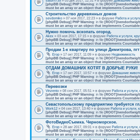
saturn735
» 03 дек 2017, 12:31 » в форуме
Домашние живот
[phpBB Debug] PHP Warning
: in file
[ROOT]/vendor/twig/t
must be an array or an object that implements Countable
Строительство деревянных домов
sevdomiko
» 07 ноя 2017, 22:23 » в форуме
Работа и услуг
[phpBB Debug] PHP Warning
: in file
[ROOT]/vendor/twig/t
must be an array or an object that implements Countable
Нужно помочь вскопать огород.
Akex
» 03 ноя 2017, 17:15 » в форуме
Работа и услуги, кр
[phpBB Debug] PHP Warning
: in file
[ROOT]/vendor/twig/t
must be an array or an object that implements Countable
Продам 1-к квартиру по улице Димитрова, пг
Егор
» 17 окт 2017, 11:09 » в форуме
Недвижимость
[phpBB Debug] PHP Warning
: in file
[ROOT]/vendor/twig/t
must be an array or an object that implements Countable
ОТДАМ ДОМАШНИХ КОТЯТ В ДОБРЫЕ РУКИ!
Егор
» 17 окт 2017, 10:57 » в форуме
Домашние животн
[phpBB Debug] PHP Warning
: in file
[ROOT]/vendor/twig/t
must be an array or an object that implements Countable
Перевозки
Vinzento
» 08 сен 2017, 05:51 » в форуме
Работа и услуги,
[phpBB Debug] PHP Warning
: in file
[ROOT]/vendor/twig/t
must be an array or an object that implements Countable
Севастопольскому предприятию требуется гл
Work12
» 04 сен 2017, 13:40 » в форуме
Работа и услуги, 
[phpBB Debug] PHP Warning
: in file
[ROOT]/vendor/twig/t
must be an array or an object that implements Countable
ФотоВидеоСъемка. Черноморское.
Егор
» 28 авг 2017, 09:01 » в форуме
Работа и услуги,
[phpBB Debug] PHP Warning
: in file
[ROOT]/vendor/twig/t
must be an array or an object that implements Countable