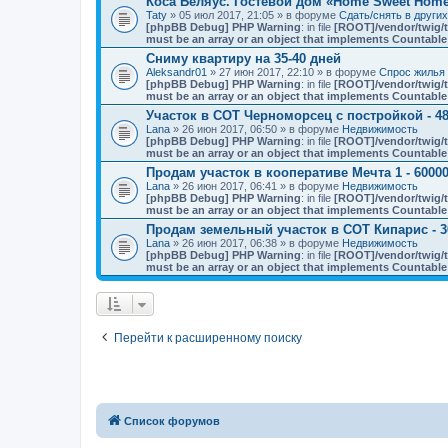
Коса Беляус. Гостевой дом «Home Sweet Hom
Taty
» 05 июл 2017, 21:05 » в форуме
Сдать/снять в други
[phpBB Debug] PHP Warning
: in file
[ROOT]/vendor/twig/t
must be an array or an object that implements Countable
Сниму квартиру на 35-40 дней
Aleksandr01
» 27 июн 2017, 22:10 » в форуме
Спрос жилья 
[phpBB Debug] PHP Warning
: in file
[ROOT]/vendor/twig/t
must be an array or an object that implements Countable
Участок в СОТ Черноморсец с постройкой - 48
Lana
» 26 июн 2017, 06:50 » в форуме
Недвижимость
[phpBB Debug] PHP Warning
: in file
[ROOT]/vendor/twig/t
must be an array or an object that implements Countable
Продам участок в кооперативе Мечта 1 - 60000
Lana
» 26 июн 2017, 06:41 » в форуме
Недвижимость
[phpBB Debug] PHP Warning
: in file
[ROOT]/vendor/twig/t
must be an array or an object that implements Countable
Продам земельный участок в СОТ Кипарис - 3
Lana
» 26 июн 2017, 06:38 » в форуме
Недвижимость
[phpBB Debug] PHP Warning
: in file
[ROOT]/vendor/twig/t
must be an array or an object that implements Countable
Перейти к расширенному поиску
Список форумов