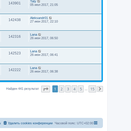
Taty
143901
05 июл 2017, 21:05
Aleksandr01
142438
27 июн 2017, 22:10
Lana
142316
26 июн 2017, 06:50
Lana
142523
26 июн 2017, 06:41
Lana
142222
26 июн 2017, 06:38
Страница
1
из
15
1
2
3
4
5
15
Найден 441 результат
…
След.
а
Удалить cookies конференции
Часовой пояс:
UTC+02:00