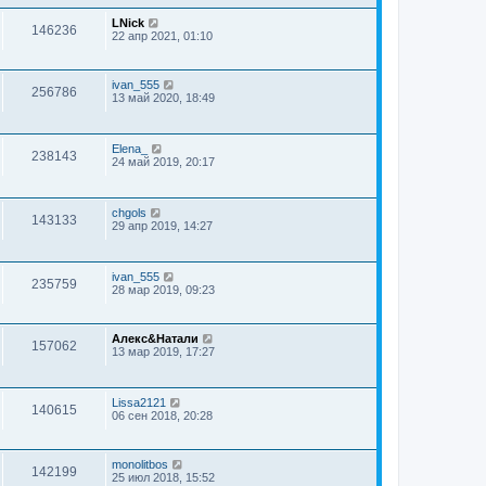
LNick
146236
22 апр 2021, 01:10
ivan_555
256786
13 май 2020, 18:49
Elena_
238143
24 май 2019, 20:17
chgols
143133
29 апр 2019, 14:27
ivan_555
235759
28 мар 2019, 09:23
Алекс&Натали
157062
13 мар 2019, 17:27
Lissa2121
140615
06 сен 2018, 20:28
monolitbos
142199
25 июл 2018, 15:52