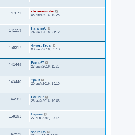
chernomorsko
147672
08 июл 2018, 19:28
НатальяС
141159
24 июн 2018, 21:12
Фиеста Крым
150317
03 июн 2018, 09:13
Елена67
143449
27 май 2018, 11:20
Уроки
143440
26 май 2018, 13:16
Елена67
144581
26 май 2018, 10:03
Сирожа
158291
27 янв 2018, 10:42
saturn735
142579