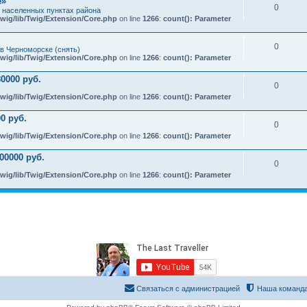
e»
0
х населенных пунктах района
wig/lib/Twig/Extension/Core.php
on line
1266
:
count(): Parameter
0
в Черноморске (снять)
wig/lib/Twig/Extension/Core.php
on line
1266
:
count(): Parameter
0000 руб.
0
wig/lib/Twig/Extension/Core.php
on line
1266
:
count(): Parameter
0 руб.
0
wig/lib/Twig/Extension/Core.php
on line
1266
:
count(): Parameter
00000 руб.
0
wig/lib/Twig/Extension/Core.php
on line
1266
:
count(): Parameter
Связаться с администрацией
Наша команд