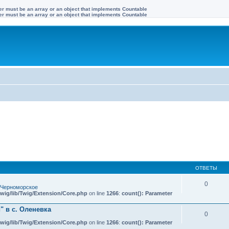
ter must be an array or an object that implements Countable
ter must be an array or an object that implements Countable
ОТВЕТЫ
0
 Черноморское
wig/lib/Twig/Extension/Core.php
on line
1266
:
count(): Parameter
 в с. Оленевка
0
wig/lib/Twig/Extension/Core.php
on line
1266
:
count(): Parameter