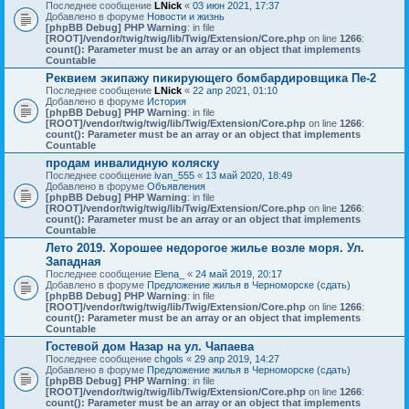
Последнее сообщение
LNick
«
03 июн 2021, 17:37
Добавлено в форуме
Новости и жизнь
[phpBB Debug] PHP Warning
: in file
[ROOT]/vendor/twig/twig/lib/Twig/Extension/Core.php
on line
1266
:
count(): Parameter must be an array or an object that implements
Countable
Реквием экипажу пикирующего бомбардировщика Пе-2
Последнее сообщение
LNick
«
22 апр 2021, 01:10
Добавлено в форуме
История
[phpBB Debug] PHP Warning
: in file
[ROOT]/vendor/twig/twig/lib/Twig/Extension/Core.php
on line
1266
:
count(): Parameter must be an array or an object that implements
Countable
продам инвалидную коляску
Последнее сообщение
ivan_555
«
13 май 2020, 18:49
Добавлено в форуме
Объявления
[phpBB Debug] PHP Warning
: in file
[ROOT]/vendor/twig/twig/lib/Twig/Extension/Core.php
on line
1266
:
count(): Parameter must be an array or an object that implements
Countable
Лето 2019. Хорошее недорогое жилье возле моря. Ул.
Западная
Последнее сообщение
Elena_
«
24 май 2019, 20:17
Добавлено в форуме
Предложение жилья в Черноморске (сдать)
[phpBB Debug] PHP Warning
: in file
[ROOT]/vendor/twig/twig/lib/Twig/Extension/Core.php
on line
1266
:
count(): Parameter must be an array or an object that implements
Countable
Гостевой дом Назар на ул. Чапаева
Последнее сообщение
chgols
«
29 апр 2019, 14:27
Добавлено в форуме
Предложение жилья в Черноморске (сдать)
[phpBB Debug] PHP Warning
: in file
[ROOT]/vendor/twig/twig/lib/Twig/Extension/Core.php
on line
1266
:
count(): Parameter must be an array or an object that implements