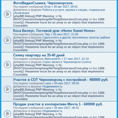
ФотоВидеоСъемка. Черноморское.
Последнее сообщение
Егор
«
28 авг 2017, 09:01
Добавлено в форуме
Работа и услуги, кружки и секции, социальные
объявления
[phpBB Debug] PHP Warning
: in file
[ROOT]/vendor/twig/twig/lib/Twig/Extension/Core.php
on line
1266
:
count(): Parameter must be an array or an object that implements
Countable
Коса Беляус. Гостевой дом «Home Sweet Home»
Последнее сообщение
Taty
«
05 июл 2017, 21:05
Добавлено в форуме
Сдать/снять в других населенных пунктах района
[phpBB Debug] PHP Warning
: in file
[ROOT]/vendor/twig/twig/lib/Twig/Extension/Core.php
on line
1266
:
count(): Parameter must be an array or an object that implements
Countable
Сниму квартиру на 35-40 дней
Последнее сообщение
Aleksandr01
«
27 июн 2017, 22:10
Добавлено в форуме
Спрос жилья в Черноморске (снять)
[phpBB Debug] PHP Warning
: in file
[ROOT]/vendor/twig/twig/lib/Twig/Extension/Core.php
on line
1266
:
count(): Parameter must be an array or an object that implements
Countable
Участок в СОТ Черноморсец с постройкой - 480000 руб.
Последнее сообщение
Lana
«
26 июн 2017, 06:50
Добавлено в форуме
Недвижимость
[phpBB Debug] PHP Warning
: in file
[ROOT]/vendor/twig/twig/lib/Twig/Extension/Core.php
on line
1266
:
count(): Parameter must be an array or an object that implements
Countable
Продам участок в кооперативе Мечта 1 - 600000 руб.
Последнее сообщение
Lana
«
26 июн 2017, 06:41
Добавлено в форуме
Недвижимость
[phpBB Debug] PHP Warning
: in file
[ROOT]/vendor/twig/twig/lib/Twig/Extension/Core.php
on line
1266
: