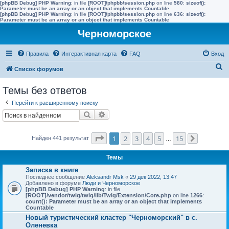
[phpBB Debug] PHP Warning
: in file
[ROOT]/phpbb/session.php
on line
580
:
sizeof():
Parameter must be an array or an object that implements Countable
[phpBB Debug] PHP Warning
: in file
[ROOT]/phpbb/session.php
on line
636
:
sizeof():
Parameter must be an array or an object that implements Countable
Черноморское
Правила
Интерактивная карта
FAQ
Вход
П
Список форумов
о
Темы без ответов
и
Перейти к расширенному поиску
с
Поиск
Расширенный поиск
к
Страница
1
из
15
1
2
3
4
5
15
Найден 441 результат
…
След.
Темы
Записка в книге
Последнее сообщение
Aleksandr Msk
«
29 дек 2022, 13:47
Добавлено в форуме
Люди и Черноморское
[phpBB Debug] PHP Warning
: in file
[ROOT]/vendor/twig/twig/lib/Twig/Extension/Core.php
on line
1266
:
count(): Parameter must be an array or an object that implements
Countable
Новый туристический кластер "Черноморский" в с.
Оленевка