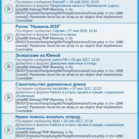
Последнее сообщение
Елена67
«
26 май 2018, 10:03
Добавлено в форуме
Предложение жилья в Черноморске (сдать)
[phpBB Debug] PHP Warning
: in file
[ROOT]/vendor/twig/twig/lib/Twig/Extension/Core.php
on line
1266
:
count(): Parameter must be an array or an object that implements
Countable
Ралли "Нахимов-2018"
Последнее сообщение
Сирожа
«
27 янв 2018, 10:42
Добавлено в форуме
Новости и жизнь
[phpBB Debug] PHP Warning
: in file
[ROOT]/vendor/twig/twig/lib/Twig/Extension/Core.php
on line
1266
:
count(): Parameter must be an array or an object that implements
Countable
Зоомагазин на Южной
Последнее сообщение
saturn735
«
03 дек 2017, 12:31
Добавлено в форуме
Домашние животные и птицы
[phpBB Debug] PHP Warning
: in file
[ROOT]/vendor/twig/twig/lib/Twig/Extension/Core.php
on line
1266
:
count(): Parameter must be an array or an object that implements
Countable
Строительство деревянных домов
Последнее сообщение
sevdomiko
«
07 ноя 2017, 22:23
Добавлено в форуме
Работа и услуги, кружки и секции, социальные
объявления
[phpBB Debug] PHP Warning
: in file
[ROOT]/vendor/twig/twig/lib/Twig/Extension/Core.php
on line
1266
:
count(): Parameter must be an array or an object that implements
Countable
Нужно помочь вскопать огород.
Последнее сообщение
Akex
«
03 ноя 2017, 17:15
Добавлено в форуме
Работа и услуги, кружки и секции, социальные
объявления
[phpBB Debug] PHP Warning
: in file
[ROOT]/vendor/twig/twig/lib/Twig/Extension/Core.php
on line
1266
: