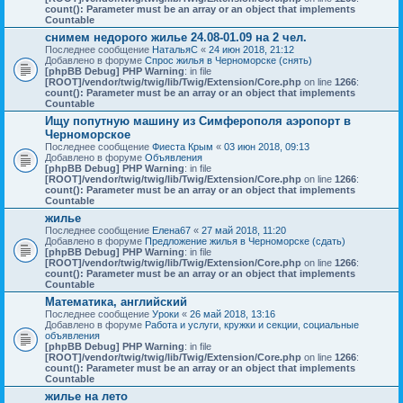
count(): Parameter must be an array or an object that implements
Countable
снимем недорого жилье 24.08-01.09 на 2 чел.
Последнее сообщение
НатальяС
«
24 июн 2018, 21:12
Добавлено в форуме
Спрос жилья в Черноморске (снять)
[phpBB Debug] PHP Warning
: in file
[ROOT]/vendor/twig/twig/lib/Twig/Extension/Core.php
on line
1266
:
count(): Parameter must be an array or an object that implements
Countable
Ищу попутную машину из Симферополя аэропорт в
Черноморское
Последнее сообщение
Фиеста Крым
«
03 июн 2018, 09:13
Добавлено в форуме
Объявления
[phpBB Debug] PHP Warning
: in file
[ROOT]/vendor/twig/twig/lib/Twig/Extension/Core.php
on line
1266
:
count(): Parameter must be an array or an object that implements
Countable
жилье
Последнее сообщение
Елена67
«
27 май 2018, 11:20
Добавлено в форуме
Предложение жилья в Черноморске (сдать)
[phpBB Debug] PHP Warning
: in file
[ROOT]/vendor/twig/twig/lib/Twig/Extension/Core.php
on line
1266
:
count(): Parameter must be an array or an object that implements
Countable
Математика, английский
Последнее сообщение
Уроки
«
26 май 2018, 13:16
Добавлено в форуме
Работа и услуги, кружки и секции, социальные
объявления
[phpBB Debug] PHP Warning
: in file
[ROOT]/vendor/twig/twig/lib/Twig/Extension/Core.php
on line
1266
:
count(): Parameter must be an array or an object that implements
Countable
жилье на лето