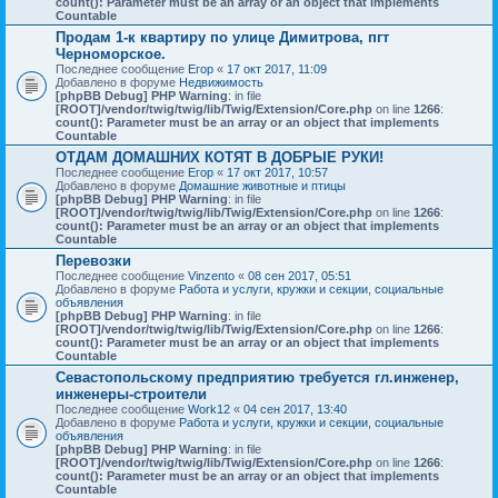
count(): Parameter must be an array or an object that implements
Countable
Продам 1-к квартиру по улице Димитрова, пгт
Черноморское.
Последнее сообщение
Егор
«
17 окт 2017, 11:09
Добавлено в форуме
Недвижимость
[phpBB Debug] PHP Warning
: in file
[ROOT]/vendor/twig/twig/lib/Twig/Extension/Core.php
on line
1266
:
count(): Parameter must be an array or an object that implements
Countable
ОТДАМ ДОМАШНИХ КОТЯТ В ДОБРЫЕ РУКИ!
Последнее сообщение
Егор
«
17 окт 2017, 10:57
Добавлено в форуме
Домашние животные и птицы
[phpBB Debug] PHP Warning
: in file
[ROOT]/vendor/twig/twig/lib/Twig/Extension/Core.php
on line
1266
:
count(): Parameter must be an array or an object that implements
Countable
Перевозки
Последнее сообщение
Vinzento
«
08 сен 2017, 05:51
Добавлено в форуме
Работа и услуги, кружки и секции, социальные
объявления
[phpBB Debug] PHP Warning
: in file
[ROOT]/vendor/twig/twig/lib/Twig/Extension/Core.php
on line
1266
:
count(): Parameter must be an array or an object that implements
Countable
Севастопольскому предприятию требуется гл.инженер,
инженеры-строители
Последнее сообщение
Work12
«
04 сен 2017, 13:40
Добавлено в форуме
Работа и услуги, кружки и секции, социальные
объявления
[phpBB Debug] PHP Warning
: in file
[ROOT]/vendor/twig/twig/lib/Twig/Extension/Core.php
on line
1266
:
count(): Parameter must be an array or an object that implements
Countable