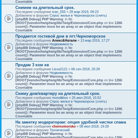
Countable
Снимем на длительный срок.
Последнее сообщение
ivan_555
«
28 мар 2019, 09:23
Добавлено в форуме
Спрос жилья в Черноморске (снять)
[phpBB Debug] PHP Warning
: in file
[ROOT]/vendor/twig/twig/lib/Twig/Extension/Core.php
on line
1266
:
count(): Parameter must be an array or an object that implements
Countable
Продается гостевой дом в пгт.Черноморское
Последнее сообщение
Алекс&Натали
«
13 мар 2019, 17:27
Добавлено в форуме
Недвижимость
[phpBB Debug] PHP Warning
: in file
[ROOT]/vendor/twig/twig/lib/Twig/Extension/Core.php
on line
1266
:
count(): Parameter must be an array or an object that implements
Countable
Продам 3 ком кв
Последнее сообщение
Lissa2121
«
06 сен 2018, 20:28
Добавлено в форуме
Недвижимость
[phpBB Debug] PHP Warning
: in file
[ROOT]/vendor/twig/twig/lib/Twig/Extension/Core.php
on line
1266
:
count(): Parameter must be an array or an object that implements
Countable
Сниму дом/квартиру на длительный срок.
Последнее сообщение
monolitbos
«
25 июл 2018, 15:52
Добавлено в форуме
Спрос жилья в Черноморске (снять)
[phpBB Debug] PHP Warning
: in file
[ROOT]/vendor/twig/twig/lib/Twig/Extension/Core.php
on line
1266
:
count(): Parameter must be an array or an object that implements
Countable
На заметку модераторам: опция удобной чистки спама
Последнее сообщение
chernomorsko
«
08 июл 2018, 19:28
Добавлено в форуме
Технический
[phpBB Debug] PHP Warning
: in file
[ROOT]/vendor/twig/twig/lib/Twig/Extension/Core.php
on line
1266
: