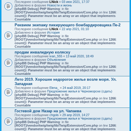
Последнее сообщение
LNick
«
03 июн 2021, 17:37
Добавлено в форуме
Новости и жизнь
[phpBB Debug] PHP Warning
: in file
[ROOT]/vendor/twig/twig/lib/Twig/Extension/Core.php
on line
1266
:
count(): Parameter must be an array or an object that implements
Countable
Реквием экипажу пикирующего бомбардировщика Пе-2
Последнее сообщение
LNick
«
22 апр 2021, 01:10
Добавлено в форуме
История
[phpBB Debug] PHP Warning
: in file
[ROOT]/vendor/twig/twig/lib/Twig/Extension/Core.php
on line
1266
:
count(): Parameter must be an array or an object that implements
Countable
продам инвалидную коляску
Последнее сообщение
ivan_555
«
13 май 2020, 18:49
Добавлено в форуме
Объявления
[phpBB Debug] PHP Warning
: in file
[ROOT]/vendor/twig/twig/lib/Twig/Extension/Core.php
on line
1266
:
count(): Parameter must be an array or an object that implements
Countable
Лето 2019. Хорошее недорогое жилье возле моря. Ул.
Западная
Последнее сообщение
Elena_
«
24 май 2019, 20:17
Добавлено в форуме
Предложение жилья в Черноморске (сдать)
[phpBB Debug] PHP Warning
: in file
[ROOT]/vendor/twig/twig/lib/Twig/Extension/Core.php
on line
1266
:
count(): Parameter must be an array or an object that implements
Countable
Гостевой дом Назар на ул. Чапаева
Последнее сообщение
chgols
«
29 апр 2019, 14:27
Добавлено в форуме
Предложение жилья в Черноморске (сдать)
[phpBB Debug] PHP Warning
: in file
[ROOT]/vendor/twig/twig/lib/Twig/Extension/Core.php
on line
1266
:
count(): Parameter must be an array or an object that implements