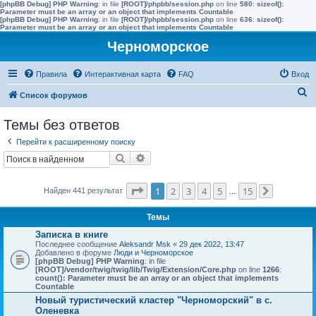
[phpBB Debug] PHP Warning
: in file
[ROOT]/phpbb/session.php
on line
580
:
sizeof():
Parameter must be an array or an object that implements Countable
[phpBB Debug] PHP Warning
: in file
[ROOT]/phpbb/session.php
on line
636
:
sizeof():
Parameter must be an array or an object that implements Countable
Черноморское
Правила
Интерактивная карта
FAQ
Вход
П
Список форумов
о
Темы без ответов
и
Перейти к расширенному поиску
с
Поиск
Расширенный поиск
к
Страница
1
из
15
1
2
3
4
5
15
Найден 441 результат
…
След.
Темы
Записка в книге
Последнее сообщение
Aleksandr Msk
«
29 дек 2022, 13:47
Добавлено в форуме
Люди и Черноморское
[phpBB Debug] PHP Warning
: in file
[ROOT]/vendor/twig/twig/lib/Twig/Extension/Core.php
on line
1266
:
count(): Parameter must be an array or an object that implements
Countable
Новый туристический кластер "Черноморский" в с.
Оленевка