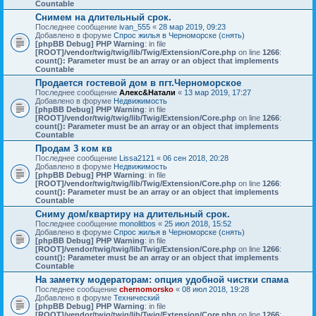
Countable
Снимем на длительный срок.
Последнее сообщение
ivan_555
«
28 мар 2019, 09:23
Добавлено в форуме
Спрос жилья в Черноморске (снять)
[phpBB Debug] PHP Warning
: in file
[ROOT]/vendor/twig/twig/lib/Twig/Extension/Core.php
on line
1266
:
count(): Parameter must be an array or an object that implements
Countable
Продается гостевой дом в пгт.Черноморское
Последнее сообщение
Алекс&Натали
«
13 мар 2019, 17:27
Добавлено в форуме
Недвижимость
[phpBB Debug] PHP Warning
: in file
[ROOT]/vendor/twig/twig/lib/Twig/Extension/Core.php
on line
1266
:
count(): Parameter must be an array or an object that implements
Countable
Продам 3 ком кв
Последнее сообщение
Lissa2121
«
06 сен 2018, 20:28
Добавлено в форуме
Недвижимость
[phpBB Debug] PHP Warning
: in file
[ROOT]/vendor/twig/twig/lib/Twig/Extension/Core.php
on line
1266
:
count(): Parameter must be an array or an object that implements
Countable
Сниму дом/квартиру на длительный срок.
Последнее сообщение
monolitbos
«
25 июл 2018, 15:52
Добавлено в форуме
Спрос жилья в Черноморске (снять)
[phpBB Debug] PHP Warning
: in file
[ROOT]/vendor/twig/twig/lib/Twig/Extension/Core.php
on line
1266
:
count(): Parameter must be an array or an object that implements
Countable
На заметку модераторам: опция удобной чистки спама
Последнее сообщение
chernomorsko
«
08 июл 2018, 19:28
Добавлено в форуме
Технический
[phpBB Debug] PHP Warning
: in file
[ROOT]/vendor/twig/twig/lib/Twig/Extension/Core.php
on line
1266
: