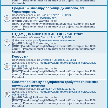
count(): Parameter must be an array or an object that implements
Countable
Продам 1-к квартиру по улице Димитрова, пгт
Черноморское.
Последнее сообщение
Егор
«
17 окт 2017, 11:09
Добавлено в форуме
Недвижимость
[phpBB Debug] PHP Warning
: in file
[ROOT]/vendor/twig/twig/lib/Twig/Extension/Core.php
on line
1266
:
count(): Parameter must be an array or an object that implements
Countable
ОТДАМ ДОМАШНИХ КОТЯТ В ДОБРЫЕ РУКИ!
Последнее сообщение
Егор
«
17 окт 2017, 10:57
Добавлено в форуме
Домашние животные и птицы
[phpBB Debug] PHP Warning
: in file
[ROOT]/vendor/twig/twig/lib/Twig/Extension/Core.php
on line
1266
:
count(): Parameter must be an array or an object that implements
Countable
Перевозки
Последнее сообщение
Vinzento
«
08 сен 2017, 05:51
Добавлено в форуме
Работа и услуги, кружки и секции, социальные
объявления
[phpBB Debug] PHP Warning
: in file
[ROOT]/vendor/twig/twig/lib/Twig/Extension/Core.php
on line
1266
:
count(): Parameter must be an array or an object that implements
Countable
Севастопольскому предприятию требуется гл.инженер,
инженеры-строители
Последнее сообщение
Work12
«
04 сен 2017, 13:40
Добавлено в форуме
Работа и услуги, кружки и секции, социальные
объявления
[phpBB Debug] PHP Warning
: in file
[ROOT]/vendor/twig/twig/lib/Twig/Extension/Core.php
on line
1266
:
count(): Parameter must be an array or an object that implements
Countable