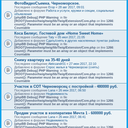
ФотоВидеоСъемка. Черноморское.
Последнее сообщение
Егор
«
28 авг 2017, 09:01
Добавлено в форуме
Работа и услуги, кружки и секции, социальные
объявления
[phpBB Debug] PHP Warning
: in file
[ROOT]/vendor/twig/twig/lib/Twig/Extension/Core.php
on line
1266
:
count(): Parameter must be an array or an object that implements
Countable
Коса Беляус. Гостевой дом «Home Sweet Home»
Последнее сообщение
Taty
«
05 июл 2017, 21:05
Добавлено в форуме
Сдать/снять в других населенных пунктах района
[phpBB Debug] PHP Warning
: in file
[ROOT]/vendor/twig/twig/lib/Twig/Extension/Core.php
on line
1266
:
count(): Parameter must be an array or an object that implements
Countable
Сниму квартиру на 35-40 дней
Последнее сообщение
Aleksandr01
«
27 июн 2017, 22:10
Добавлено в форуме
Спрос жилья в Черноморске (снять)
[phpBB Debug] PHP Warning
: in file
[ROOT]/vendor/twig/twig/lib/Twig/Extension/Core.php
on line
1266
:
count(): Parameter must be an array or an object that implements
Countable
Участок в СОТ Черноморсец с постройкой - 480000 руб.
Последнее сообщение
Lana
«
26 июн 2017, 06:50
Добавлено в форуме
Недвижимость
[phpBB Debug] PHP Warning
: in file
[ROOT]/vendor/twig/twig/lib/Twig/Extension/Core.php
on line
1266
:
count(): Parameter must be an array or an object that implements
Countable
Продам участок в кооперативе Мечта 1 - 600000 руб.
Последнее сообщение
Lana
«
26 июн 2017, 06:41
Добавлено в форуме
Недвижимость
[phpBB Debug] PHP Warning
: in file
[ROOT]/vendor/twig/twig/lib/Twig/Extension/Core.php
on line
1266
: