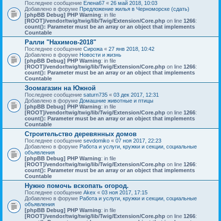
Последнее сообщение
Елена67
«
26 май 2018, 10:03
Добавлено в форуме
Предложение жилья в Черноморске (сдать)
[phpBB Debug] PHP Warning
: in file
[ROOT]/vendor/twig/twig/lib/Twig/Extension/Core.php
on line
1266
:
count(): Parameter must be an array or an object that implements
Countable
Ралли "Нахимов-2018"
Последнее сообщение
Сирожа
«
27 янв 2018, 10:42
Добавлено в форуме
Новости и жизнь
[phpBB Debug] PHP Warning
: in file
[ROOT]/vendor/twig/twig/lib/Twig/Extension/Core.php
on line
1266
:
count(): Parameter must be an array or an object that implements
Countable
Зоомагазин на Южной
Последнее сообщение
saturn735
«
03 дек 2017, 12:31
Добавлено в форуме
Домашние животные и птицы
[phpBB Debug] PHP Warning
: in file
[ROOT]/vendor/twig/twig/lib/Twig/Extension/Core.php
on line
1266
:
count(): Parameter must be an array or an object that implements
Countable
Строительство деревянных домов
Последнее сообщение
sevdomiko
«
07 ноя 2017, 22:23
Добавлено в форуме
Работа и услуги, кружки и секции, социальные
объявления
[phpBB Debug] PHP Warning
: in file
[ROOT]/vendor/twig/twig/lib/Twig/Extension/Core.php
on line
1266
:
count(): Parameter must be an array or an object that implements
Countable
Нужно помочь вскопать огород.
Последнее сообщение
Akex
«
03 ноя 2017, 17:15
Добавлено в форуме
Работа и услуги, кружки и секции, социальные
объявления
[phpBB Debug] PHP Warning
: in file
[ROOT]/vendor/twig/twig/lib/Twig/Extension/Core.php
on line
1266
: