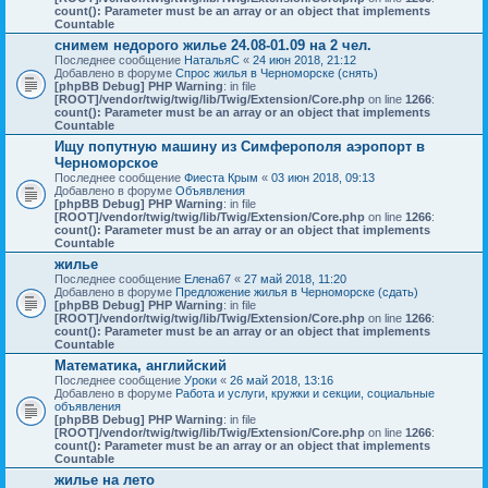
count(): Parameter must be an array or an object that implements
Countable
снимем недорого жилье 24.08-01.09 на 2 чел.
Последнее сообщение
НатальяС
«
24 июн 2018, 21:12
Добавлено в форуме
Спрос жилья в Черноморске (снять)
[phpBB Debug] PHP Warning
: in file
[ROOT]/vendor/twig/twig/lib/Twig/Extension/Core.php
on line
1266
:
count(): Parameter must be an array or an object that implements
Countable
Ищу попутную машину из Симферополя аэропорт в
Черноморское
Последнее сообщение
Фиеста Крым
«
03 июн 2018, 09:13
Добавлено в форуме
Объявления
[phpBB Debug] PHP Warning
: in file
[ROOT]/vendor/twig/twig/lib/Twig/Extension/Core.php
on line
1266
:
count(): Parameter must be an array or an object that implements
Countable
жилье
Последнее сообщение
Елена67
«
27 май 2018, 11:20
Добавлено в форуме
Предложение жилья в Черноморске (сдать)
[phpBB Debug] PHP Warning
: in file
[ROOT]/vendor/twig/twig/lib/Twig/Extension/Core.php
on line
1266
:
count(): Parameter must be an array or an object that implements
Countable
Математика, английский
Последнее сообщение
Уроки
«
26 май 2018, 13:16
Добавлено в форуме
Работа и услуги, кружки и секции, социальные
объявления
[phpBB Debug] PHP Warning
: in file
[ROOT]/vendor/twig/twig/lib/Twig/Extension/Core.php
on line
1266
:
count(): Parameter must be an array or an object that implements
Countable
жилье на лето