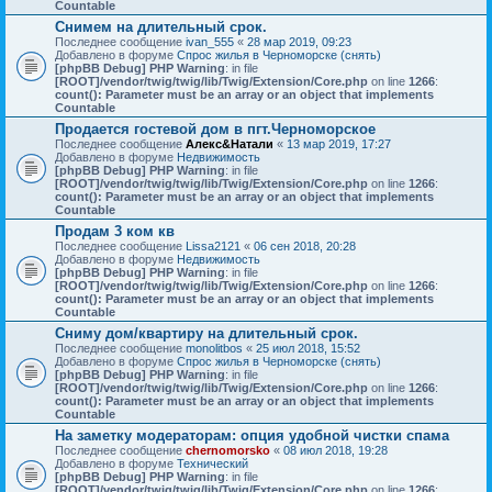
Countable
Снимем на длительный срок.
Последнее сообщение
ivan_555
«
28 мар 2019, 09:23
Добавлено в форуме
Спрос жилья в Черноморске (снять)
[phpBB Debug] PHP Warning
: in file
[ROOT]/vendor/twig/twig/lib/Twig/Extension/Core.php
on line
1266
:
count(): Parameter must be an array or an object that implements
Countable
Продается гостевой дом в пгт.Черноморское
Последнее сообщение
Алекс&Натали
«
13 мар 2019, 17:27
Добавлено в форуме
Недвижимость
[phpBB Debug] PHP Warning
: in file
[ROOT]/vendor/twig/twig/lib/Twig/Extension/Core.php
on line
1266
:
count(): Parameter must be an array or an object that implements
Countable
Продам 3 ком кв
Последнее сообщение
Lissa2121
«
06 сен 2018, 20:28
Добавлено в форуме
Недвижимость
[phpBB Debug] PHP Warning
: in file
[ROOT]/vendor/twig/twig/lib/Twig/Extension/Core.php
on line
1266
:
count(): Parameter must be an array or an object that implements
Countable
Сниму дом/квартиру на длительный срок.
Последнее сообщение
monolitbos
«
25 июл 2018, 15:52
Добавлено в форуме
Спрос жилья в Черноморске (снять)
[phpBB Debug] PHP Warning
: in file
[ROOT]/vendor/twig/twig/lib/Twig/Extension/Core.php
on line
1266
:
count(): Parameter must be an array or an object that implements
Countable
На заметку модераторам: опция удобной чистки спама
Последнее сообщение
chernomorsko
«
08 июл 2018, 19:28
Добавлено в форуме
Технический
[phpBB Debug] PHP Warning
: in file
[ROOT]/vendor/twig/twig/lib/Twig/Extension/Core.php
on line
1266
: