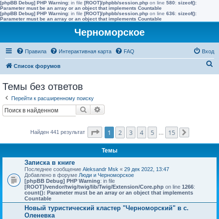
[phpBB Debug] PHP Warning
: in file
[ROOT]/phpbb/session.php
on line
580
:
sizeof():
Parameter must be an array or an object that implements Countable
[phpBB Debug] PHP Warning
: in file
[ROOT]/phpbb/session.php
on line
636
:
sizeof():
Parameter must be an array or an object that implements Countable
Черноморское
Правила
Интерактивная карта
FAQ
Вход
П
Список форумов
о
Темы без ответов
и
Перейти к расширенному поиску
с
Поиск
Расширенный поиск
к
Страница
1
из
15
1
2
3
4
5
15
Найден 441 результат
…
След.
Темы
Записка в книге
Последнее сообщение
Aleksandr Msk
«
29 дек 2022, 13:47
Добавлено в форуме
Люди и Черноморское
[phpBB Debug] PHP Warning
: in file
[ROOT]/vendor/twig/twig/lib/Twig/Extension/Core.php
on line
1266
:
count(): Parameter must be an array or an object that implements
Countable
Новый туристический кластер "Черноморский" в с.
Оленевка