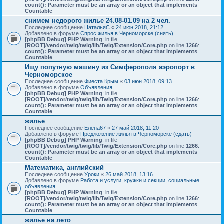
count(): Parameter must be an array or an object that implements
Countable
снимем недорого жилье 24.08-01.09 на 2 чел.
Последнее сообщение
НатальяС
«
24 июн 2018, 21:12
Добавлено в форуме
Спрос жилья в Черноморске (снять)
[phpBB Debug] PHP Warning
: in file
[ROOT]/vendor/twig/twig/lib/Twig/Extension/Core.php
on line
1266
:
count(): Parameter must be an array or an object that implements
Countable
Ищу попутную машину из Симферополя аэропорт в
Черноморское
Последнее сообщение
Фиеста Крым
«
03 июн 2018, 09:13
Добавлено в форуме
Объявления
[phpBB Debug] PHP Warning
: in file
[ROOT]/vendor/twig/twig/lib/Twig/Extension/Core.php
on line
1266
:
count(): Parameter must be an array or an object that implements
Countable
жилье
Последнее сообщение
Елена67
«
27 май 2018, 11:20
Добавлено в форуме
Предложение жилья в Черноморске (сдать)
[phpBB Debug] PHP Warning
: in file
[ROOT]/vendor/twig/twig/lib/Twig/Extension/Core.php
on line
1266
:
count(): Parameter must be an array or an object that implements
Countable
Математика, английский
Последнее сообщение
Уроки
«
26 май 2018, 13:16
Добавлено в форуме
Работа и услуги, кружки и секции, социальные
объявления
[phpBB Debug] PHP Warning
: in file
[ROOT]/vendor/twig/twig/lib/Twig/Extension/Core.php
on line
1266
:
count(): Parameter must be an array or an object that implements
Countable
жилье на лето