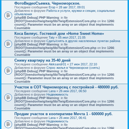
ФотоВидеоСъемка. Черноморское.
Последнее сообщение
Егор
«
28 авг 2017, 09:01
Добавлено в форуме
Работа и услуги, кружки и секции, социальные
объявления
[phpBB Debug] PHP Warning
: in file
[ROOT]/vendor/twig/twig/lib/Twig/Extension/Core.php
on line
1266
:
count(): Parameter must be an array or an object that implements
Countable
Коса Беляус. Гостевой дом «Home Sweet Home»
Последнее сообщение
Taty
«
05 июл 2017, 21:05
Добавлено в форуме
Сдать/снять в других населенных пунктах района
[phpBB Debug] PHP Warning
: in file
[ROOT]/vendor/twig/twig/lib/Twig/Extension/Core.php
on line
1266
:
count(): Parameter must be an array or an object that implements
Countable
Сниму квартиру на 35-40 дней
Последнее сообщение
Aleksandr01
«
27 июн 2017, 22:10
Добавлено в форуме
Спрос жилья в Черноморске (снять)
[phpBB Debug] PHP Warning
: in file
[ROOT]/vendor/twig/twig/lib/Twig/Extension/Core.php
on line
1266
:
count(): Parameter must be an array or an object that implements
Countable
Участок в СОТ Черноморсец с постройкой - 480000 руб.
Последнее сообщение
Lana
«
26 июн 2017, 06:50
Добавлено в форуме
Недвижимость
[phpBB Debug] PHP Warning
: in file
[ROOT]/vendor/twig/twig/lib/Twig/Extension/Core.php
on line
1266
:
count(): Parameter must be an array or an object that implements
Countable
Продам участок в кооперативе Мечта 1 - 600000 руб.
Последнее сообщение
Lana
«
26 июн 2017, 06:41
Добавлено в форуме
Недвижимость
[phpBB Debug] PHP Warning
: in file
[ROOT]/vendor/twig/twig/lib/Twig/Extension/Core.php
on line
1266
: