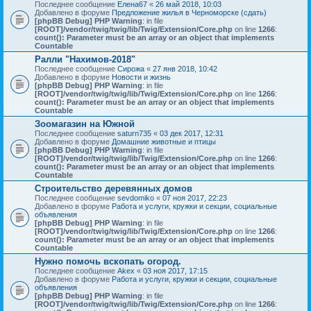
Последнее сообщение
Елена67
«
26 май 2018, 10:03
Добавлено в форуме
Предложение жилья в Черноморске (сдать)
[phpBB Debug] PHP Warning
: in file
[ROOT]/vendor/twig/twig/lib/Twig/Extension/Core.php
on line
1266
:
count(): Parameter must be an array or an object that implements
Countable
Ралли "Нахимов-2018"
Последнее сообщение
Сирожа
«
27 янв 2018, 10:42
Добавлено в форуме
Новости и жизнь
[phpBB Debug] PHP Warning
: in file
[ROOT]/vendor/twig/twig/lib/Twig/Extension/Core.php
on line
1266
:
count(): Parameter must be an array or an object that implements
Countable
Зоомагазин на Южной
Последнее сообщение
saturn735
«
03 дек 2017, 12:31
Добавлено в форуме
Домашние животные и птицы
[phpBB Debug] PHP Warning
: in file
[ROOT]/vendor/twig/twig/lib/Twig/Extension/Core.php
on line
1266
:
count(): Parameter must be an array or an object that implements
Countable
Строительство деревянных домов
Последнее сообщение
sevdomiko
«
07 ноя 2017, 22:23
Добавлено в форуме
Работа и услуги, кружки и секции, социальные
объявления
[phpBB Debug] PHP Warning
: in file
[ROOT]/vendor/twig/twig/lib/Twig/Extension/Core.php
on line
1266
:
count(): Parameter must be an array or an object that implements
Countable
Нужно помочь вскопать огород.
Последнее сообщение
Akex
«
03 ноя 2017, 17:15
Добавлено в форуме
Работа и услуги, кружки и секции, социальные
объявления
[phpBB Debug] PHP Warning
: in file
[ROOT]/vendor/twig/twig/lib/Twig/Extension/Core.php
on line
1266
: