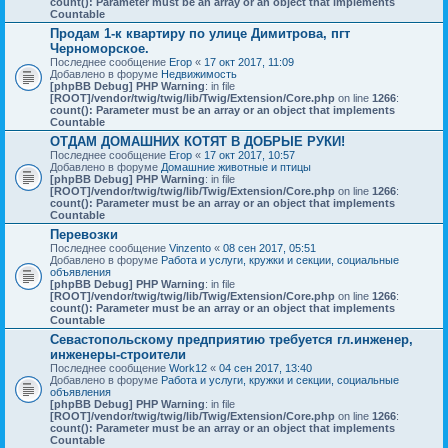
count(): Parameter must be an array or an object that implements
Countable
Продам 1-к квартиру по улице Димитрова, пгт
Черноморское.
Последнее сообщение
Егор
«
17 окт 2017, 11:09
Добавлено в форуме
Недвижимость
[phpBB Debug] PHP Warning
: in file
[ROOT]/vendor/twig/twig/lib/Twig/Extension/Core.php
on line
1266
:
count(): Parameter must be an array or an object that implements
Countable
ОТДАМ ДОМАШНИХ КОТЯТ В ДОБРЫЕ РУКИ!
Последнее сообщение
Егор
«
17 окт 2017, 10:57
Добавлено в форуме
Домашние животные и птицы
[phpBB Debug] PHP Warning
: in file
[ROOT]/vendor/twig/twig/lib/Twig/Extension/Core.php
on line
1266
:
count(): Parameter must be an array or an object that implements
Countable
Перевозки
Последнее сообщение
Vinzento
«
08 сен 2017, 05:51
Добавлено в форуме
Работа и услуги, кружки и секции, социальные
объявления
[phpBB Debug] PHP Warning
: in file
[ROOT]/vendor/twig/twig/lib/Twig/Extension/Core.php
on line
1266
:
count(): Parameter must be an array or an object that implements
Countable
Севастопольскому предприятию требуется гл.инженер,
инженеры-строители
Последнее сообщение
Work12
«
04 сен 2017, 13:40
Добавлено в форуме
Работа и услуги, кружки и секции, социальные
объявления
[phpBB Debug] PHP Warning
: in file
[ROOT]/vendor/twig/twig/lib/Twig/Extension/Core.php
on line
1266
:
count(): Parameter must be an array or an object that implements
Countable