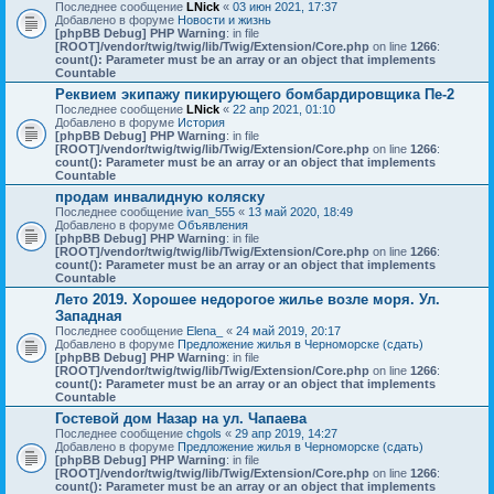
Последнее сообщение
LNick
«
03 июн 2021, 17:37
Добавлено в форуме
Новости и жизнь
[phpBB Debug] PHP Warning
: in file
[ROOT]/vendor/twig/twig/lib/Twig/Extension/Core.php
on line
1266
:
count(): Parameter must be an array or an object that implements
Countable
Реквием экипажу пикирующего бомбардировщика Пе-2
Последнее сообщение
LNick
«
22 апр 2021, 01:10
Добавлено в форуме
История
[phpBB Debug] PHP Warning
: in file
[ROOT]/vendor/twig/twig/lib/Twig/Extension/Core.php
on line
1266
:
count(): Parameter must be an array or an object that implements
Countable
продам инвалидную коляску
Последнее сообщение
ivan_555
«
13 май 2020, 18:49
Добавлено в форуме
Объявления
[phpBB Debug] PHP Warning
: in file
[ROOT]/vendor/twig/twig/lib/Twig/Extension/Core.php
on line
1266
:
count(): Parameter must be an array or an object that implements
Countable
Лето 2019. Хорошее недорогое жилье возле моря. Ул.
Западная
Последнее сообщение
Elena_
«
24 май 2019, 20:17
Добавлено в форуме
Предложение жилья в Черноморске (сдать)
[phpBB Debug] PHP Warning
: in file
[ROOT]/vendor/twig/twig/lib/Twig/Extension/Core.php
on line
1266
:
count(): Parameter must be an array or an object that implements
Countable
Гостевой дом Назар на ул. Чапаева
Последнее сообщение
chgols
«
29 апр 2019, 14:27
Добавлено в форуме
Предложение жилья в Черноморске (сдать)
[phpBB Debug] PHP Warning
: in file
[ROOT]/vendor/twig/twig/lib/Twig/Extension/Core.php
on line
1266
:
count(): Parameter must be an array or an object that implements