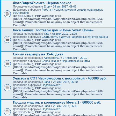
ФотоВидеоСъемка. Черноморское.
Последнее сообщение
Егор
«
28 авг 2017, 09:01
Добавлено в форуме
Работа и услуги, кружки и секции, социальные
объявления
[phpBB Debug] PHP Warning
: in file
[ROOT]/vendor/twig/twig/lib/Twig/Extension/Core.php
on line
1266
:
count(): Parameter must be an array or an object that implements
Countable
Коса Беляус. Гостевой дом «Home Sweet Home»
Последнее сообщение
Taty
«
05 июл 2017, 21:05
Добавлено в форуме
Сдать/снять в других населенных пунктах района
[phpBB Debug] PHP Warning
: in file
[ROOT]/vendor/twig/twig/lib/Twig/Extension/Core.php
on line
1266
:
count(): Parameter must be an array or an object that implements
Countable
Сниму квартиру на 35-40 дней
Последнее сообщение
Aleksandr01
«
27 июн 2017, 22:10
Добавлено в форуме
Спрос жилья в Черноморске (снять)
[phpBB Debug] PHP Warning
: in file
[ROOT]/vendor/twig/twig/lib/Twig/Extension/Core.php
on line
1266
:
count(): Parameter must be an array or an object that implements
Countable
Участок в СОТ Черноморсец с постройкой - 480000 руб.
Последнее сообщение
Lana
«
26 июн 2017, 06:50
Добавлено в форуме
Недвижимость
[phpBB Debug] PHP Warning
: in file
[ROOT]/vendor/twig/twig/lib/Twig/Extension/Core.php
on line
1266
:
count(): Parameter must be an array or an object that implements
Countable
Продам участок в кооперативе Мечта 1 - 600000 руб.
Последнее сообщение
Lana
«
26 июн 2017, 06:41
Добавлено в форуме
Недвижимость
[phpBB Debug] PHP Warning
: in file
[ROOT]/vendor/twig/twig/lib/Twig/Extension/Core.php
on line
1266
: