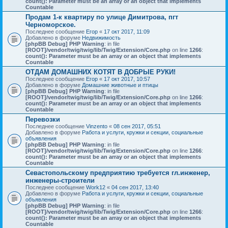
count(): Parameter must be an array or an object that implements
Countable
Продам 1-к квартиру по улице Димитрова, пгт
Черноморское.
Последнее сообщение
Егор
«
17 окт 2017, 11:09
Добавлено в форуме
Недвижимость
[phpBB Debug] PHP Warning
: in file
[ROOT]/vendor/twig/twig/lib/Twig/Extension/Core.php
on line
1266
:
count(): Parameter must be an array or an object that implements
Countable
ОТДАМ ДОМАШНИХ КОТЯТ В ДОБРЫЕ РУКИ!
Последнее сообщение
Егор
«
17 окт 2017, 10:57
Добавлено в форуме
Домашние животные и птицы
[phpBB Debug] PHP Warning
: in file
[ROOT]/vendor/twig/twig/lib/Twig/Extension/Core.php
on line
1266
:
count(): Parameter must be an array or an object that implements
Countable
Перевозки
Последнее сообщение
Vinzento
«
08 сен 2017, 05:51
Добавлено в форуме
Работа и услуги, кружки и секции, социальные
объявления
[phpBB Debug] PHP Warning
: in file
[ROOT]/vendor/twig/twig/lib/Twig/Extension/Core.php
on line
1266
:
count(): Parameter must be an array or an object that implements
Countable
Севастопольскому предприятию требуется гл.инженер,
инженеры-строители
Последнее сообщение
Work12
«
04 сен 2017, 13:40
Добавлено в форуме
Работа и услуги, кружки и секции, социальные
объявления
[phpBB Debug] PHP Warning
: in file
[ROOT]/vendor/twig/twig/lib/Twig/Extension/Core.php
on line
1266
:
count(): Parameter must be an array or an object that implements
Countable