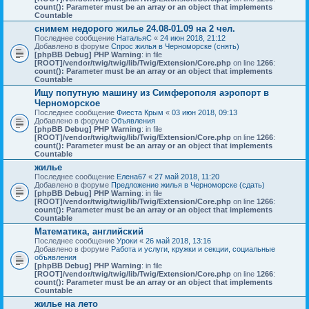
count(): Parameter must be an array or an object that implements
Countable
снимем недорого жилье 24.08-01.09 на 2 чел.
Последнее сообщение
НатальяС
«
24 июн 2018, 21:12
Добавлено в форуме
Спрос жилья в Черноморске (снять)
[phpBB Debug] PHP Warning
: in file
[ROOT]/vendor/twig/twig/lib/Twig/Extension/Core.php
on line
1266
:
count(): Parameter must be an array or an object that implements
Countable
Ищу попутную машину из Симферополя аэропорт в
Черноморское
Последнее сообщение
Фиеста Крым
«
03 июн 2018, 09:13
Добавлено в форуме
Объявления
[phpBB Debug] PHP Warning
: in file
[ROOT]/vendor/twig/twig/lib/Twig/Extension/Core.php
on line
1266
:
count(): Parameter must be an array or an object that implements
Countable
жилье
Последнее сообщение
Елена67
«
27 май 2018, 11:20
Добавлено в форуме
Предложение жилья в Черноморске (сдать)
[phpBB Debug] PHP Warning
: in file
[ROOT]/vendor/twig/twig/lib/Twig/Extension/Core.php
on line
1266
:
count(): Parameter must be an array or an object that implements
Countable
Математика, английский
Последнее сообщение
Уроки
«
26 май 2018, 13:16
Добавлено в форуме
Работа и услуги, кружки и секции, социальные
объявления
[phpBB Debug] PHP Warning
: in file
[ROOT]/vendor/twig/twig/lib/Twig/Extension/Core.php
on line
1266
:
count(): Parameter must be an array or an object that implements
Countable
жилье на лето