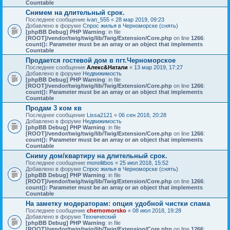
Countable
Снимем на длительный срок.
Последнее сообщение
ivan_555
«
28 мар 2019, 09:23
Добавлено в форуме
Спрос жилья в Черноморске (снять)
[phpBB Debug] PHP Warning
: in file
[ROOT]/vendor/twig/twig/lib/Twig/Extension/Core.php
on line
1266
:
count(): Parameter must be an array or an object that implements
Countable
Продается гостевой дом в пгт.Черноморское
Последнее сообщение
Алекс&Натали
«
13 мар 2019, 17:27
Добавлено в форуме
Недвижимость
[phpBB Debug] PHP Warning
: in file
[ROOT]/vendor/twig/twig/lib/Twig/Extension/Core.php
on line
1266
:
count(): Parameter must be an array or an object that implements
Countable
Продам 3 ком кв
Последнее сообщение
Lissa2121
«
06 сен 2018, 20:28
Добавлено в форуме
Недвижимость
[phpBB Debug] PHP Warning
: in file
[ROOT]/vendor/twig/twig/lib/Twig/Extension/Core.php
on line
1266
:
count(): Parameter must be an array or an object that implements
Countable
Сниму дом/квартиру на длительный срок.
Последнее сообщение
monolitbos
«
25 июл 2018, 15:52
Добавлено в форуме
Спрос жилья в Черноморске (снять)
[phpBB Debug] PHP Warning
: in file
[ROOT]/vendor/twig/twig/lib/Twig/Extension/Core.php
on line
1266
:
count(): Parameter must be an array or an object that implements
Countable
На заметку модераторам: опция удобной чистки спама
Последнее сообщение
chernomorsko
«
08 июл 2018, 19:28
Добавлено в форуме
Технический
[phpBB Debug] PHP Warning
: in file
[ROOT]/vendor/twig/twig/lib/Twig/Extension/Core.php
on line
1266
: