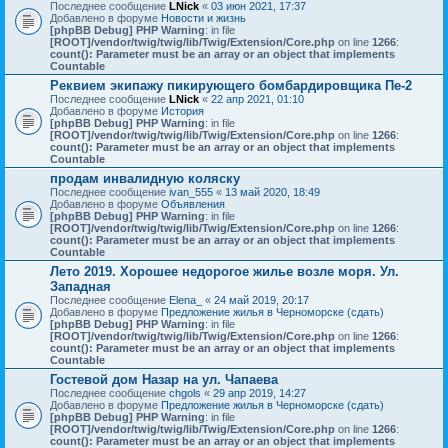
Последнее сообщение
LNick
«
03 июн 2021, 17:37
Добавлено в форуме
Новости и жизнь
[phpBB Debug] PHP Warning
: in file
[ROOT]/vendor/twig/twig/lib/Twig/Extension/Core.php
on line
1266
:
count(): Parameter must be an array or an object that implements
Countable
Реквием экипажу пикирующего бомбардировщика Пе-2
Последнее сообщение
LNick
«
22 апр 2021, 01:10
Добавлено в форуме
История
[phpBB Debug] PHP Warning
: in file
[ROOT]/vendor/twig/twig/lib/Twig/Extension/Core.php
on line
1266
:
count(): Parameter must be an array or an object that implements
Countable
продам инвалидную коляску
Последнее сообщение
ivan_555
«
13 май 2020, 18:49
Добавлено в форуме
Объявления
[phpBB Debug] PHP Warning
: in file
[ROOT]/vendor/twig/twig/lib/Twig/Extension/Core.php
on line
1266
:
count(): Parameter must be an array or an object that implements
Countable
Лето 2019. Хорошее недорогое жилье возле моря. Ул.
Западная
Последнее сообщение
Elena_
«
24 май 2019, 20:17
Добавлено в форуме
Предложение жилья в Черноморске (сдать)
[phpBB Debug] PHP Warning
: in file
[ROOT]/vendor/twig/twig/lib/Twig/Extension/Core.php
on line
1266
:
count(): Parameter must be an array or an object that implements
Countable
Гостевой дом Назар на ул. Чапаева
Последнее сообщение
chgols
«
29 апр 2019, 14:27
Добавлено в форуме
Предложение жилья в Черноморске (сдать)
[phpBB Debug] PHP Warning
: in file
[ROOT]/vendor/twig/twig/lib/Twig/Extension/Core.php
on line
1266
:
count(): Parameter must be an array or an object that implements