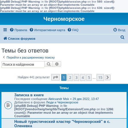
[phpBB Debug] PHP Warning
: in file
[ROOT]/phpbb/session.php
on line
580
:
sizeof():
Parameter must be an array or an object that implements Countable
[phpBB Debug] PHP Warning
: in file
[ROOT]/phpbb/session.php
on line
636
:
sizeof():
Parameter must be an array or an object that implements Countable
Черноморское
Правила
Интерактивная карта
FAQ
Вход
П
Список форумов
о
Темы без ответов
и
Перейти к расширенному поиску
с
Поиск
Расширенный поиск
к
Страница
1
из
15
1
2
3
4
5
15
Найден 441 результат
…
След.
Темы
Записка в книге
Последнее сообщение
Aleksandr Msk
«
29 дек 2022, 13:47
Добавлено в форуме
Люди и Черноморское
[phpBB Debug] PHP Warning
: in file
[ROOT]/vendor/twig/twig/lib/Twig/Extension/Core.php
on line
1266
:
count(): Parameter must be an array or an object that implements
Countable
Новый туристический кластер "Черноморский" в с.
Оленевка