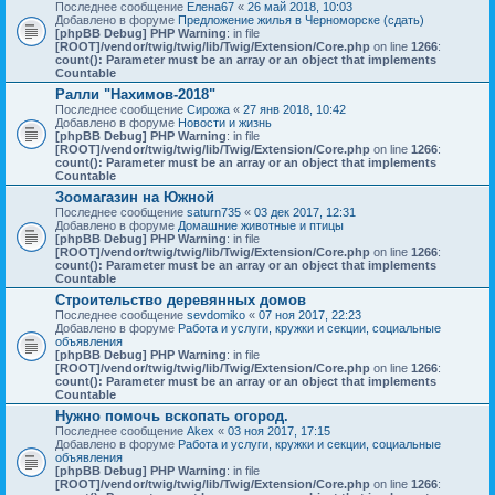
Последнее сообщение
Елена67
«
26 май 2018, 10:03
Добавлено в форуме
Предложение жилья в Черноморске (сдать)
[phpBB Debug] PHP Warning
: in file
[ROOT]/vendor/twig/twig/lib/Twig/Extension/Core.php
on line
1266
:
count(): Parameter must be an array or an object that implements
Countable
Ралли "Нахимов-2018"
Последнее сообщение
Сирожа
«
27 янв 2018, 10:42
Добавлено в форуме
Новости и жизнь
[phpBB Debug] PHP Warning
: in file
[ROOT]/vendor/twig/twig/lib/Twig/Extension/Core.php
on line
1266
:
count(): Parameter must be an array or an object that implements
Countable
Зоомагазин на Южной
Последнее сообщение
saturn735
«
03 дек 2017, 12:31
Добавлено в форуме
Домашние животные и птицы
[phpBB Debug] PHP Warning
: in file
[ROOT]/vendor/twig/twig/lib/Twig/Extension/Core.php
on line
1266
:
count(): Parameter must be an array or an object that implements
Countable
Строительство деревянных домов
Последнее сообщение
sevdomiko
«
07 ноя 2017, 22:23
Добавлено в форуме
Работа и услуги, кружки и секции, социальные
объявления
[phpBB Debug] PHP Warning
: in file
[ROOT]/vendor/twig/twig/lib/Twig/Extension/Core.php
on line
1266
:
count(): Parameter must be an array or an object that implements
Countable
Нужно помочь вскопать огород.
Последнее сообщение
Akex
«
03 ноя 2017, 17:15
Добавлено в форуме
Работа и услуги, кружки и секции, социальные
объявления
[phpBB Debug] PHP Warning
: in file
[ROOT]/vendor/twig/twig/lib/Twig/Extension/Core.php
on line
1266
: