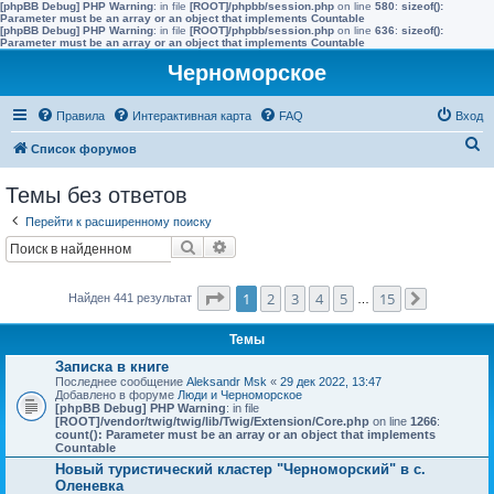
[phpBB Debug] PHP Warning
: in file
[ROOT]/phpbb/session.php
on line
580
:
sizeof():
Parameter must be an array or an object that implements Countable
[phpBB Debug] PHP Warning
: in file
[ROOT]/phpbb/session.php
on line
636
:
sizeof():
Parameter must be an array or an object that implements Countable
Черноморское
Правила
Интерактивная карта
FAQ
Вход
П
Список форумов
о
Темы без ответов
и
Перейти к расширенному поиску
с
Поиск
Расширенный поиск
к
Страница
1
из
15
1
2
3
4
5
15
Найден 441 результат
…
След.
Темы
Записка в книге
Последнее сообщение
Aleksandr Msk
«
29 дек 2022, 13:47
Добавлено в форуме
Люди и Черноморское
[phpBB Debug] PHP Warning
: in file
[ROOT]/vendor/twig/twig/lib/Twig/Extension/Core.php
on line
1266
:
count(): Parameter must be an array or an object that implements
Countable
Новый туристический кластер "Черноморский" в с.
Оленевка