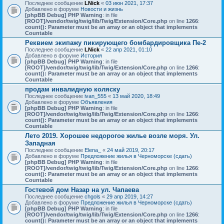
Последнее сообщение
LNick
«
03 июн 2021, 17:37
Добавлено в форуме
Новости и жизнь
[phpBB Debug] PHP Warning
: in file
[ROOT]/vendor/twig/twig/lib/Twig/Extension/Core.php
on line
1266
:
count(): Parameter must be an array or an object that implements
Countable
Реквием экипажу пикирующего бомбардировщика Пе-2
Последнее сообщение
LNick
«
22 апр 2021, 01:10
Добавлено в форуме
История
[phpBB Debug] PHP Warning
: in file
[ROOT]/vendor/twig/twig/lib/Twig/Extension/Core.php
on line
1266
:
count(): Parameter must be an array or an object that implements
Countable
продам инвалидную коляску
Последнее сообщение
ivan_555
«
13 май 2020, 18:49
Добавлено в форуме
Объявления
[phpBB Debug] PHP Warning
: in file
[ROOT]/vendor/twig/twig/lib/Twig/Extension/Core.php
on line
1266
:
count(): Parameter must be an array or an object that implements
Countable
Лето 2019. Хорошее недорогое жилье возле моря. Ул.
Западная
Последнее сообщение
Elena_
«
24 май 2019, 20:17
Добавлено в форуме
Предложение жилья в Черноморске (сдать)
[phpBB Debug] PHP Warning
: in file
[ROOT]/vendor/twig/twig/lib/Twig/Extension/Core.php
on line
1266
:
count(): Parameter must be an array or an object that implements
Countable
Гостевой дом Назар на ул. Чапаева
Последнее сообщение
chgols
«
29 апр 2019, 14:27
Добавлено в форуме
Предложение жилья в Черноморске (сдать)
[phpBB Debug] PHP Warning
: in file
[ROOT]/vendor/twig/twig/lib/Twig/Extension/Core.php
on line
1266
:
count(): Parameter must be an array or an object that implements