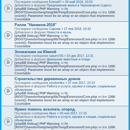
Последнее сообщение
Елена67
«
26 май 2018, 10:03
Добавлено в форуме
Предложение жилья в Черноморске (сдать)
[phpBB Debug] PHP Warning
: in file
[ROOT]/vendor/twig/twig/lib/Twig/Extension/Core.php
on line
1266
:
count(): Parameter must be an array or an object that implements
Countable
Ралли "Нахимов-2018"
Последнее сообщение
Сирожа
«
27 янв 2018, 10:42
Добавлено в форуме
Новости и жизнь
[phpBB Debug] PHP Warning
: in file
[ROOT]/vendor/twig/twig/lib/Twig/Extension/Core.php
on line
1266
:
count(): Parameter must be an array or an object that implements
Countable
Зоомагазин на Южной
Последнее сообщение
saturn735
«
03 дек 2017, 12:31
Добавлено в форуме
Домашние животные и птицы
[phpBB Debug] PHP Warning
: in file
[ROOT]/vendor/twig/twig/lib/Twig/Extension/Core.php
on line
1266
:
count(): Parameter must be an array or an object that implements
Countable
Строительство деревянных домов
Последнее сообщение
sevdomiko
«
07 ноя 2017, 22:23
Добавлено в форуме
Работа и услуги, кружки и секции, социальные
объявления
[phpBB Debug] PHP Warning
: in file
[ROOT]/vendor/twig/twig/lib/Twig/Extension/Core.php
on line
1266
:
count(): Parameter must be an array or an object that implements
Countable
Нужно помочь вскопать огород.
Последнее сообщение
Akex
«
03 ноя 2017, 17:15
Добавлено в форуме
Работа и услуги, кружки и секции, социальные
объявления
[phpBB Debug] PHP Warning
: in file
[ROOT]/vendor/twig/twig/lib/Twig/Extension/Core.php
on line
1266
: