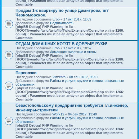
count(): Parameter must be an array or an object that implements
Countable
Продам 1-к квартиру по улице Димитрова, пгт
Черноморское.
Последнее сообщение
Егор
«
17 окт 2017, 11:09
Добавлено в форуме
Недвижимость
[phpBB Debug] PHP Warning
: in file
[ROOT]/vendor/twig/twig/lib/Twig/Extension/Core.php
on line
1266
:
count(): Parameter must be an array or an object that implements
Countable
ОТДАМ ДОМАШНИХ КОТЯТ В ДОБРЫЕ РУКИ!
Последнее сообщение
Егор
«
17 окт 2017, 10:57
Добавлено в форуме
Домашние животные и птицы
[phpBB Debug] PHP Warning
: in file
[ROOT]/vendor/twig/twig/lib/Twig/Extension/Core.php
on line
1266
:
count(): Parameter must be an array or an object that implements
Countable
Перевозки
Последнее сообщение
Vinzento
«
08 сен 2017, 05:51
Добавлено в форуме
Работа и услуги, кружки и секции, социальные
объявления
[phpBB Debug] PHP Warning
: in file
[ROOT]/vendor/twig/twig/lib/Twig/Extension/Core.php
on line
1266
:
count(): Parameter must be an array or an object that implements
Countable
Севастопольскому предприятию требуется гл.инженер,
инженеры-строители
Последнее сообщение
Work12
«
04 сен 2017, 13:40
Добавлено в форуме
Работа и услуги, кружки и секции, социальные
объявления
[phpBB Debug] PHP Warning
: in file
[ROOT]/vendor/twig/twig/lib/Twig/Extension/Core.php
on line
1266
:
count(): Parameter must be an array or an object that implements
Countable