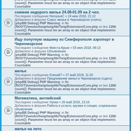
count(): Parameter must be an array or an object that implements
Countable
снимем недорого жилье 24.08-01.09 на 2 чел.
Последнее сообщение
НатальяС
«
24 июн 2018, 21:12
Добавлено в форуме
Спрос жилья в Черноморске (снять)
[phpBB Debug] PHP Warning
: in file
[ROOT]/vendor/twig/twig/lib/Twig/Extension/Core.php
on line
1266
:
count(): Parameter must be an array or an object that implements
Countable
Ищу попутную машину из Симферополя аэропорт в
Черноморское
Последнее сообщение
Фиеста Крым
«
03 июн 2018, 09:13
Добавлено в форуме
Объявления
[phpBB Debug] PHP Warning
: in file
[ROOT]/vendor/twig/twig/lib/Twig/Extension/Core.php
on line
1266
:
count(): Parameter must be an array or an object that implements
Countable
жилье
Последнее сообщение
Елена67
«
27 май 2018, 11:20
Добавлено в форуме
Предложение жилья в Черноморске (сдать)
[phpBB Debug] PHP Warning
: in file
[ROOT]/vendor/twig/twig/lib/Twig/Extension/Core.php
on line
1266
:
count(): Parameter must be an array or an object that implements
Countable
Математика, английский
Последнее сообщение
Уроки
«
26 май 2018, 13:16
Добавлено в форуме
Работа и услуги, кружки и секции, социальные
объявления
[phpBB Debug] PHP Warning
: in file
[ROOT]/vendor/twig/twig/lib/Twig/Extension/Core.php
on line
1266
:
count(): Parameter must be an array or an object that implements
Countable
жилье на лето