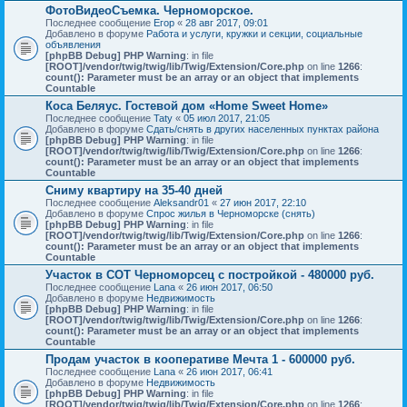
ФотоВидеоСъемка. Черноморское.
Последнее сообщение
Егор
«
28 авг 2017, 09:01
Добавлено в форуме
Работа и услуги, кружки и секции, социальные
объявления
[phpBB Debug] PHP Warning
: in file
[ROOT]/vendor/twig/twig/lib/Twig/Extension/Core.php
on line
1266
:
count(): Parameter must be an array or an object that implements
Countable
Коса Беляус. Гостевой дом «Home Sweet Home»
Последнее сообщение
Taty
«
05 июл 2017, 21:05
Добавлено в форуме
Сдать/снять в других населенных пунктах района
[phpBB Debug] PHP Warning
: in file
[ROOT]/vendor/twig/twig/lib/Twig/Extension/Core.php
on line
1266
:
count(): Parameter must be an array or an object that implements
Countable
Сниму квартиру на 35-40 дней
Последнее сообщение
Aleksandr01
«
27 июн 2017, 22:10
Добавлено в форуме
Спрос жилья в Черноморске (снять)
[phpBB Debug] PHP Warning
: in file
[ROOT]/vendor/twig/twig/lib/Twig/Extension/Core.php
on line
1266
:
count(): Parameter must be an array or an object that implements
Countable
Участок в СОТ Черноморсец с постройкой - 480000 руб.
Последнее сообщение
Lana
«
26 июн 2017, 06:50
Добавлено в форуме
Недвижимость
[phpBB Debug] PHP Warning
: in file
[ROOT]/vendor/twig/twig/lib/Twig/Extension/Core.php
on line
1266
:
count(): Parameter must be an array or an object that implements
Countable
Продам участок в кооперативе Мечта 1 - 600000 руб.
Последнее сообщение
Lana
«
26 июн 2017, 06:41
Добавлено в форуме
Недвижимость
[phpBB Debug] PHP Warning
: in file
[ROOT]/vendor/twig/twig/lib/Twig/Extension/Core.php
on line
1266
: