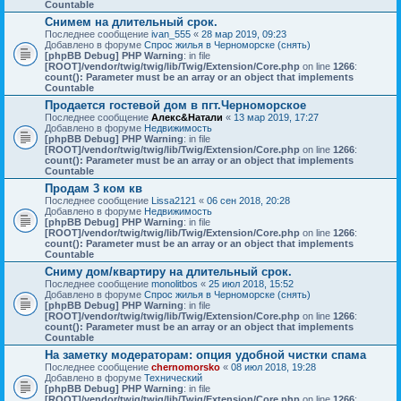
Countable
Снимем на длительный срок.
Последнее сообщение
ivan_555
«
28 мар 2019, 09:23
Добавлено в форуме
Спрос жилья в Черноморске (снять)
[phpBB Debug] PHP Warning
: in file
[ROOT]/vendor/twig/twig/lib/Twig/Extension/Core.php
on line
1266
:
count(): Parameter must be an array or an object that implements
Countable
Продается гостевой дом в пгт.Черноморское
Последнее сообщение
Алекс&Натали
«
13 мар 2019, 17:27
Добавлено в форуме
Недвижимость
[phpBB Debug] PHP Warning
: in file
[ROOT]/vendor/twig/twig/lib/Twig/Extension/Core.php
on line
1266
:
count(): Parameter must be an array or an object that implements
Countable
Продам 3 ком кв
Последнее сообщение
Lissa2121
«
06 сен 2018, 20:28
Добавлено в форуме
Недвижимость
[phpBB Debug] PHP Warning
: in file
[ROOT]/vendor/twig/twig/lib/Twig/Extension/Core.php
on line
1266
:
count(): Parameter must be an array or an object that implements
Countable
Сниму дом/квартиру на длительный срок.
Последнее сообщение
monolitbos
«
25 июл 2018, 15:52
Добавлено в форуме
Спрос жилья в Черноморске (снять)
[phpBB Debug] PHP Warning
: in file
[ROOT]/vendor/twig/twig/lib/Twig/Extension/Core.php
on line
1266
:
count(): Parameter must be an array or an object that implements
Countable
На заметку модераторам: опция удобной чистки спама
Последнее сообщение
chernomorsko
«
08 июл 2018, 19:28
Добавлено в форуме
Технический
[phpBB Debug] PHP Warning
: in file
[ROOT]/vendor/twig/twig/lib/Twig/Extension/Core.php
on line
1266
: