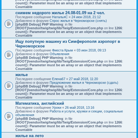
count(): Parameter must be an array or an object that implements
Countable
снимем недорого жилье 24.08-01.09 на 2 чел.
Последнее сообщение
НатальяС
«
24 июн 2018, 21:12
Добавлено в форуме
Спрос жилья в Черноморске (снять)
[phpBB Debug] PHP Warning
: in file
[ROOT]/vendor/twig/twig/lib/Twig/Extension/Core.php
on line
1266
:
count(): Parameter must be an array or an object that implements
Countable
Ищу попутную машину из Симферополя аэропорт в
Черноморское
Последнее сообщение
Фиеста Крым
«
03 июн 2018, 09:13
Добавлено в форуме
Объявления
[phpBB Debug] PHP Warning
: in file
[ROOT]/vendor/twig/twig/lib/Twig/Extension/Core.php
on line
1266
:
count(): Parameter must be an array or an object that implements
Countable
жилье
Последнее сообщение
Елена67
«
27 май 2018, 11:20
Добавлено в форуме
Предложение жилья в Черноморске (сдать)
[phpBB Debug] PHP Warning
: in file
[ROOT]/vendor/twig/twig/lib/Twig/Extension/Core.php
on line
1266
:
count(): Parameter must be an array or an object that implements
Countable
Математика, английский
Последнее сообщение
Уроки
«
26 май 2018, 13:16
Добавлено в форуме
Работа и услуги, кружки и секции, социальные
объявления
[phpBB Debug] PHP Warning
: in file
[ROOT]/vendor/twig/twig/lib/Twig/Extension/Core.php
on line
1266
:
count(): Parameter must be an array or an object that implements
Countable
жилье на лето