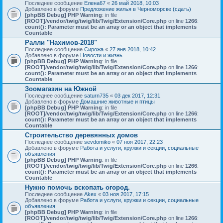
Последнее сообщение
Елена67
«
26 май 2018, 10:03
Добавлено в форуме
Предложение жилья в Черноморске (сдать)
[phpBB Debug] PHP Warning
: in file
[ROOT]/vendor/twig/twig/lib/Twig/Extension/Core.php
on line
1266
:
count(): Parameter must be an array or an object that implements
Countable
Ралли "Нахимов-2018"
Последнее сообщение
Сирожа
«
27 янв 2018, 10:42
Добавлено в форуме
Новости и жизнь
[phpBB Debug] PHP Warning
: in file
[ROOT]/vendor/twig/twig/lib/Twig/Extension/Core.php
on line
1266
:
count(): Parameter must be an array or an object that implements
Countable
Зоомагазин на Южной
Последнее сообщение
saturn735
«
03 дек 2017, 12:31
Добавлено в форуме
Домашние животные и птицы
[phpBB Debug] PHP Warning
: in file
[ROOT]/vendor/twig/twig/lib/Twig/Extension/Core.php
on line
1266
:
count(): Parameter must be an array or an object that implements
Countable
Строительство деревянных домов
Последнее сообщение
sevdomiko
«
07 ноя 2017, 22:23
Добавлено в форуме
Работа и услуги, кружки и секции, социальные
объявления
[phpBB Debug] PHP Warning
: in file
[ROOT]/vendor/twig/twig/lib/Twig/Extension/Core.php
on line
1266
:
count(): Parameter must be an array or an object that implements
Countable
Нужно помочь вскопать огород.
Последнее сообщение
Akex
«
03 ноя 2017, 17:15
Добавлено в форуме
Работа и услуги, кружки и секции, социальные
объявления
[phpBB Debug] PHP Warning
: in file
[ROOT]/vendor/twig/twig/lib/Twig/Extension/Core.php
on line
1266
: