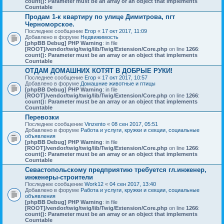
count(): Parameter must be an array or an object that implements
Countable
Продам 1-к квартиру по улице Димитрова, пгт
Черноморское.
Последнее сообщение
Егор
«
17 окт 2017, 11:09
Добавлено в форуме
Недвижимость
[phpBB Debug] PHP Warning
: in file
[ROOT]/vendor/twig/twig/lib/Twig/Extension/Core.php
on line
1266
:
count(): Parameter must be an array or an object that implements
Countable
ОТДАМ ДОМАШНИХ КОТЯТ В ДОБРЫЕ РУКИ!
Последнее сообщение
Егор
«
17 окт 2017, 10:57
Добавлено в форуме
Домашние животные и птицы
[phpBB Debug] PHP Warning
: in file
[ROOT]/vendor/twig/twig/lib/Twig/Extension/Core.php
on line
1266
:
count(): Parameter must be an array or an object that implements
Countable
Перевозки
Последнее сообщение
Vinzento
«
08 сен 2017, 05:51
Добавлено в форуме
Работа и услуги, кружки и секции, социальные
объявления
[phpBB Debug] PHP Warning
: in file
[ROOT]/vendor/twig/twig/lib/Twig/Extension/Core.php
on line
1266
:
count(): Parameter must be an array or an object that implements
Countable
Севастопольскому предприятию требуется гл.инженер,
инженеры-строители
Последнее сообщение
Work12
«
04 сен 2017, 13:40
Добавлено в форуме
Работа и услуги, кружки и секции, социальные
объявления
[phpBB Debug] PHP Warning
: in file
[ROOT]/vendor/twig/twig/lib/Twig/Extension/Core.php
on line
1266
:
count(): Parameter must be an array or an object that implements
Countable