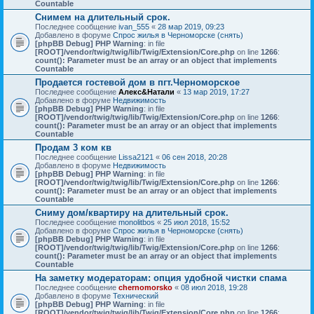
Countable
Снимем на длительный срок.
Последнее сообщение
ivan_555
«
28 мар 2019, 09:23
Добавлено в форуме
Спрос жилья в Черноморске (снять)
[phpBB Debug] PHP Warning
: in file
[ROOT]/vendor/twig/twig/lib/Twig/Extension/Core.php
on line
1266
:
count(): Parameter must be an array or an object that implements
Countable
Продается гостевой дом в пгт.Черноморское
Последнее сообщение
Алекс&Натали
«
13 мар 2019, 17:27
Добавлено в форуме
Недвижимость
[phpBB Debug] PHP Warning
: in file
[ROOT]/vendor/twig/twig/lib/Twig/Extension/Core.php
on line
1266
:
count(): Parameter must be an array or an object that implements
Countable
Продам 3 ком кв
Последнее сообщение
Lissa2121
«
06 сен 2018, 20:28
Добавлено в форуме
Недвижимость
[phpBB Debug] PHP Warning
: in file
[ROOT]/vendor/twig/twig/lib/Twig/Extension/Core.php
on line
1266
:
count(): Parameter must be an array or an object that implements
Countable
Сниму дом/квартиру на длительный срок.
Последнее сообщение
monolitbos
«
25 июл 2018, 15:52
Добавлено в форуме
Спрос жилья в Черноморске (снять)
[phpBB Debug] PHP Warning
: in file
[ROOT]/vendor/twig/twig/lib/Twig/Extension/Core.php
on line
1266
:
count(): Parameter must be an array or an object that implements
Countable
На заметку модераторам: опция удобной чистки спама
Последнее сообщение
chernomorsko
«
08 июл 2018, 19:28
Добавлено в форуме
Технический
[phpBB Debug] PHP Warning
: in file
[ROOT]/vendor/twig/twig/lib/Twig/Extension/Core.php
on line
1266
: