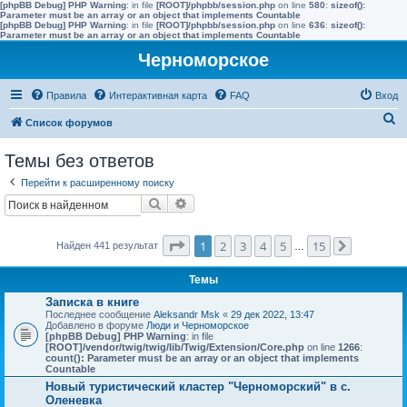
[phpBB Debug] PHP Warning
: in file
[ROOT]/phpbb/session.php
on line
580
:
sizeof():
Parameter must be an array or an object that implements Countable
[phpBB Debug] PHP Warning
: in file
[ROOT]/phpbb/session.php
on line
636
:
sizeof():
Parameter must be an array or an object that implements Countable
Черноморское
Правила
Интерактивная карта
FAQ
Вход
П
Список форумов
о
Темы без ответов
и
Перейти к расширенному поиску
с
Поиск
Расширенный поиск
к
Страница
1
из
15
1
2
3
4
5
15
Найден 441 результат
…
След.
Темы
Записка в книге
Последнее сообщение
Aleksandr Msk
«
29 дек 2022, 13:47
Добавлено в форуме
Люди и Черноморское
[phpBB Debug] PHP Warning
: in file
[ROOT]/vendor/twig/twig/lib/Twig/Extension/Core.php
on line
1266
:
count(): Parameter must be an array or an object that implements
Countable
Новый туристический кластер "Черноморский" в с.
Оленевка