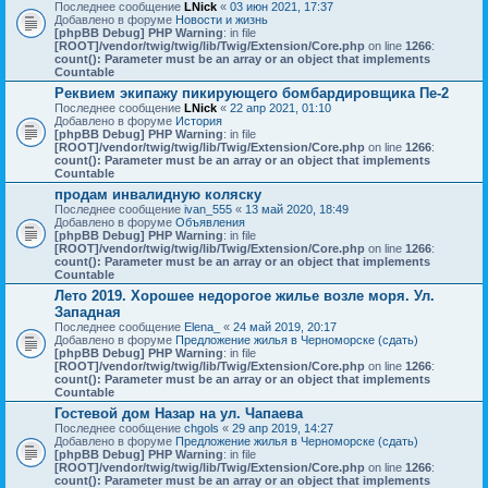
Последнее сообщение
LNick
«
03 июн 2021, 17:37
Добавлено в форуме
Новости и жизнь
[phpBB Debug] PHP Warning
: in file
[ROOT]/vendor/twig/twig/lib/Twig/Extension/Core.php
on line
1266
:
count(): Parameter must be an array or an object that implements
Countable
Реквием экипажу пикирующего бомбардировщика Пе-2
Последнее сообщение
LNick
«
22 апр 2021, 01:10
Добавлено в форуме
История
[phpBB Debug] PHP Warning
: in file
[ROOT]/vendor/twig/twig/lib/Twig/Extension/Core.php
on line
1266
:
count(): Parameter must be an array or an object that implements
Countable
продам инвалидную коляску
Последнее сообщение
ivan_555
«
13 май 2020, 18:49
Добавлено в форуме
Объявления
[phpBB Debug] PHP Warning
: in file
[ROOT]/vendor/twig/twig/lib/Twig/Extension/Core.php
on line
1266
:
count(): Parameter must be an array or an object that implements
Countable
Лето 2019. Хорошее недорогое жилье возле моря. Ул.
Западная
Последнее сообщение
Elena_
«
24 май 2019, 20:17
Добавлено в форуме
Предложение жилья в Черноморске (сдать)
[phpBB Debug] PHP Warning
: in file
[ROOT]/vendor/twig/twig/lib/Twig/Extension/Core.php
on line
1266
:
count(): Parameter must be an array or an object that implements
Countable
Гостевой дом Назар на ул. Чапаева
Последнее сообщение
chgols
«
29 апр 2019, 14:27
Добавлено в форуме
Предложение жилья в Черноморске (сдать)
[phpBB Debug] PHP Warning
: in file
[ROOT]/vendor/twig/twig/lib/Twig/Extension/Core.php
on line
1266
:
count(): Parameter must be an array or an object that implements