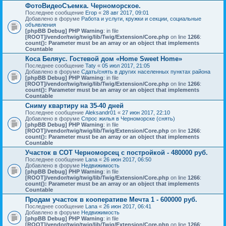
ФотоВидеоСъемка. Черноморское.
Последнее сообщение
Егор
«
28 авг 2017, 09:01
Добавлено в форуме
Работа и услуги, кружки и секции, социальные
объявления
[phpBB Debug] PHP Warning
: in file
[ROOT]/vendor/twig/twig/lib/Twig/Extension/Core.php
on line
1266
:
count(): Parameter must be an array or an object that implements
Countable
Коса Беляус. Гостевой дом «Home Sweet Home»
Последнее сообщение
Taty
«
05 июл 2017, 21:05
Добавлено в форуме
Сдать/снять в других населенных пунктах района
[phpBB Debug] PHP Warning
: in file
[ROOT]/vendor/twig/twig/lib/Twig/Extension/Core.php
on line
1266
:
count(): Parameter must be an array or an object that implements
Countable
Сниму квартиру на 35-40 дней
Последнее сообщение
Aleksandr01
«
27 июн 2017, 22:10
Добавлено в форуме
Спрос жилья в Черноморске (снять)
[phpBB Debug] PHP Warning
: in file
[ROOT]/vendor/twig/twig/lib/Twig/Extension/Core.php
on line
1266
:
count(): Parameter must be an array or an object that implements
Countable
Участок в СОТ Черноморсец с постройкой - 480000 руб.
Последнее сообщение
Lana
«
26 июн 2017, 06:50
Добавлено в форуме
Недвижимость
[phpBB Debug] PHP Warning
: in file
[ROOT]/vendor/twig/twig/lib/Twig/Extension/Core.php
on line
1266
:
count(): Parameter must be an array or an object that implements
Countable
Продам участок в кооперативе Мечта 1 - 600000 руб.
Последнее сообщение
Lana
«
26 июн 2017, 06:41
Добавлено в форуме
Недвижимость
[phpBB Debug] PHP Warning
: in file
[ROOT]/vendor/twig/twig/lib/Twig/Extension/Core.php
on line
1266
: