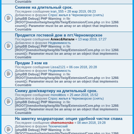
Countable
Снимем на длительный срок.
Последнее сообщение
ivan_555
«
28 мар 2019, 09:23
Добавлено в форуме
Спрос жилья в Черноморске (снять)
[phpBB Debug] PHP Warning
: in file
[ROOT]/vendor/twig/twig/lib/Twig/Extension/Core.php
on line
1266
:
count(): Parameter must be an array or an object that implements
Countable
Продается гостевой дом в пгт.Черноморское
Последнее сообщение
Алекс&Натали
«
13 мар 2019, 17:27
Добавлено в форуме
Недвижимость
[phpBB Debug] PHP Warning
: in file
[ROOT]/vendor/twig/twig/lib/Twig/Extension/Core.php
on line
1266
:
count(): Parameter must be an array or an object that implements
Countable
Продам 3 ком кв
Последнее сообщение
Lissa2121
«
06 сен 2018, 20:28
Добавлено в форуме
Недвижимость
[phpBB Debug] PHP Warning
: in file
[ROOT]/vendor/twig/twig/lib/Twig/Extension/Core.php
on line
1266
:
count(): Parameter must be an array or an object that implements
Countable
Сниму дом/квартиру на длительный срок.
Последнее сообщение
monolitbos
«
25 июл 2018, 15:52
Добавлено в форуме
Спрос жилья в Черноморске (снять)
[phpBB Debug] PHP Warning
: in file
[ROOT]/vendor/twig/twig/lib/Twig/Extension/Core.php
on line
1266
:
count(): Parameter must be an array or an object that implements
Countable
На заметку модераторам: опция удобной чистки спама
Последнее сообщение
chernomorsko
«
08 июл 2018, 19:28
Добавлено в форуме
Технический
[phpBB Debug] PHP Warning
: in file
[ROOT]/vendor/twig/twig/lib/Twig/Extension/Core.php
on line
1266
: