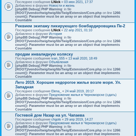
Последнее сообщение
LNick
«
03 июн 2021, 17:37
Добавлено в форуме
Новости и жизнь
[phpBB Debug] PHP Warning
: in file
[ROOT]/vendor/twig/twig/lib/Twig/Extension/Core.php
on line
1266
:
count(): Parameter must be an array or an object that implements
Countable
Реквием экипажу пикирующего бомбардировщика Пе-2
Последнее сообщение
LNick
«
22 апр 2021, 01:10
Добавлено в форуме
История
[phpBB Debug] PHP Warning
: in file
[ROOT]/vendor/twig/twig/lib/Twig/Extension/Core.php
on line
1266
:
count(): Parameter must be an array or an object that implements
Countable
продам инвалидную коляску
Последнее сообщение
ivan_555
«
13 май 2020, 18:49
Добавлено в форуме
Объявления
[phpBB Debug] PHP Warning
: in file
[ROOT]/vendor/twig/twig/lib/Twig/Extension/Core.php
on line
1266
:
count(): Parameter must be an array or an object that implements
Countable
Лето 2019. Хорошее недорогое жилье возле моря. Ул.
Западная
Последнее сообщение
Elena_
«
24 май 2019, 20:17
Добавлено в форуме
Предложение жилья в Черноморске (сдать)
[phpBB Debug] PHP Warning
: in file
[ROOT]/vendor/twig/twig/lib/Twig/Extension/Core.php
on line
1266
:
count(): Parameter must be an array or an object that implements
Countable
Гостевой дом Назар на ул. Чапаева
Последнее сообщение
chgols
«
29 апр 2019, 14:27
Добавлено в форуме
Предложение жилья в Черноморске (сдать)
[phpBB Debug] PHP Warning
: in file
[ROOT]/vendor/twig/twig/lib/Twig/Extension/Core.php
on line
1266
:
count(): Parameter must be an array or an object that implements