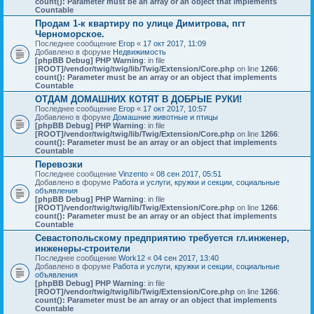
count(): Parameter must be an array or an object that implements
Countable
Продам 1-к квартиру по улице Димитрова, пгт
Черноморское.
Последнее сообщение
Егор
«
17 окт 2017, 11:09
Добавлено в форуме
Недвижимость
[phpBB Debug] PHP Warning
: in file
[ROOT]/vendor/twig/twig/lib/Twig/Extension/Core.php
on line
1266
:
count(): Parameter must be an array or an object that implements
Countable
ОТДАМ ДОМАШНИХ КОТЯТ В ДОБРЫЕ РУКИ!
Последнее сообщение
Егор
«
17 окт 2017, 10:57
Добавлено в форуме
Домашние животные и птицы
[phpBB Debug] PHP Warning
: in file
[ROOT]/vendor/twig/twig/lib/Twig/Extension/Core.php
on line
1266
:
count(): Parameter must be an array or an object that implements
Countable
Перевозки
Последнее сообщение
Vinzento
«
08 сен 2017, 05:51
Добавлено в форуме
Работа и услуги, кружки и секции, социальные
объявления
[phpBB Debug] PHP Warning
: in file
[ROOT]/vendor/twig/twig/lib/Twig/Extension/Core.php
on line
1266
:
count(): Parameter must be an array or an object that implements
Countable
Севастопольскому предприятию требуется гл.инженер,
инженеры-строители
Последнее сообщение
Work12
«
04 сен 2017, 13:40
Добавлено в форуме
Работа и услуги, кружки и секции, социальные
объявления
[phpBB Debug] PHP Warning
: in file
[ROOT]/vendor/twig/twig/lib/Twig/Extension/Core.php
on line
1266
:
count(): Parameter must be an array or an object that implements
Countable