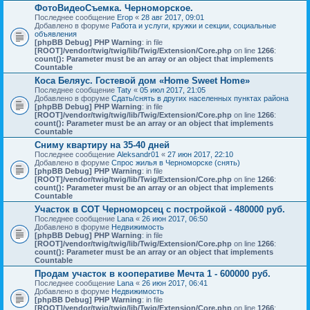
ФотоВидеоСъемка. Черноморское.
Последнее сообщение
Егор
«
28 авг 2017, 09:01
Добавлено в форуме
Работа и услуги, кружки и секции, социальные
объявления
[phpBB Debug] PHP Warning
: in file
[ROOT]/vendor/twig/twig/lib/Twig/Extension/Core.php
on line
1266
:
count(): Parameter must be an array or an object that implements
Countable
Коса Беляус. Гостевой дом «Home Sweet Home»
Последнее сообщение
Taty
«
05 июл 2017, 21:05
Добавлено в форуме
Сдать/снять в других населенных пунктах района
[phpBB Debug] PHP Warning
: in file
[ROOT]/vendor/twig/twig/lib/Twig/Extension/Core.php
on line
1266
:
count(): Parameter must be an array or an object that implements
Countable
Сниму квартиру на 35-40 дней
Последнее сообщение
Aleksandr01
«
27 июн 2017, 22:10
Добавлено в форуме
Спрос жилья в Черноморске (снять)
[phpBB Debug] PHP Warning
: in file
[ROOT]/vendor/twig/twig/lib/Twig/Extension/Core.php
on line
1266
:
count(): Parameter must be an array or an object that implements
Countable
Участок в СОТ Черноморсец с постройкой - 480000 руб.
Последнее сообщение
Lana
«
26 июн 2017, 06:50
Добавлено в форуме
Недвижимость
[phpBB Debug] PHP Warning
: in file
[ROOT]/vendor/twig/twig/lib/Twig/Extension/Core.php
on line
1266
:
count(): Parameter must be an array or an object that implements
Countable
Продам участок в кооперативе Мечта 1 - 600000 руб.
Последнее сообщение
Lana
«
26 июн 2017, 06:41
Добавлено в форуме
Недвижимость
[phpBB Debug] PHP Warning
: in file
[ROOT]/vendor/twig/twig/lib/Twig/Extension/Core.php
on line
1266
: