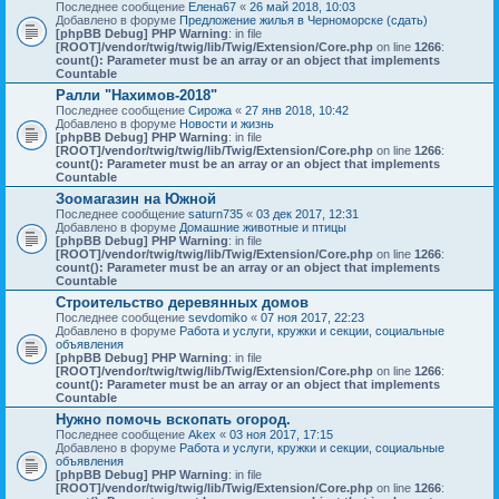
Последнее сообщение
Елена67
«
26 май 2018, 10:03
Добавлено в форуме
Предложение жилья в Черноморске (сдать)
[phpBB Debug] PHP Warning
: in file
[ROOT]/vendor/twig/twig/lib/Twig/Extension/Core.php
on line
1266
:
count(): Parameter must be an array or an object that implements
Countable
Ралли "Нахимов-2018"
Последнее сообщение
Сирожа
«
27 янв 2018, 10:42
Добавлено в форуме
Новости и жизнь
[phpBB Debug] PHP Warning
: in file
[ROOT]/vendor/twig/twig/lib/Twig/Extension/Core.php
on line
1266
:
count(): Parameter must be an array or an object that implements
Countable
Зоомагазин на Южной
Последнее сообщение
saturn735
«
03 дек 2017, 12:31
Добавлено в форуме
Домашние животные и птицы
[phpBB Debug] PHP Warning
: in file
[ROOT]/vendor/twig/twig/lib/Twig/Extension/Core.php
on line
1266
:
count(): Parameter must be an array or an object that implements
Countable
Строительство деревянных домов
Последнее сообщение
sevdomiko
«
07 ноя 2017, 22:23
Добавлено в форуме
Работа и услуги, кружки и секции, социальные
объявления
[phpBB Debug] PHP Warning
: in file
[ROOT]/vendor/twig/twig/lib/Twig/Extension/Core.php
on line
1266
:
count(): Parameter must be an array or an object that implements
Countable
Нужно помочь вскопать огород.
Последнее сообщение
Akex
«
03 ноя 2017, 17:15
Добавлено в форуме
Работа и услуги, кружки и секции, социальные
объявления
[phpBB Debug] PHP Warning
: in file
[ROOT]/vendor/twig/twig/lib/Twig/Extension/Core.php
on line
1266
: