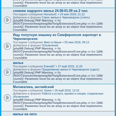
count(): Parameter must be an array or an object that implements
Countable
снимем недорого жилье 24.08-01.09 на 2 чел.
Последнее сообщение
НатальяС
«
24 июн 2018, 21:12
Добавлено в форуме
Спрос жилья в Черноморске (снять)
[phpBB Debug] PHP Warning
: in file
[ROOT]/vendor/twig/twig/lib/Twig/Extension/Core.php
on line
1266
:
count(): Parameter must be an array or an object that implements
Countable
Ищу попутную машину из Симферополя аэропорт в
Черноморское
Последнее сообщение
Фиеста Крым
«
03 июн 2018, 09:13
Добавлено в форуме
Объявления
[phpBB Debug] PHP Warning
: in file
[ROOT]/vendor/twig/twig/lib/Twig/Extension/Core.php
on line
1266
:
count(): Parameter must be an array or an object that implements
Countable
жилье
Последнее сообщение
Елена67
«
27 май 2018, 11:20
Добавлено в форуме
Предложение жилья в Черноморске (сдать)
[phpBB Debug] PHP Warning
: in file
[ROOT]/vendor/twig/twig/lib/Twig/Extension/Core.php
on line
1266
:
count(): Parameter must be an array or an object that implements
Countable
Математика, английский
Последнее сообщение
Уроки
«
26 май 2018, 13:16
Добавлено в форуме
Работа и услуги, кружки и секции, социальные
объявления
[phpBB Debug] PHP Warning
: in file
[ROOT]/vendor/twig/twig/lib/Twig/Extension/Core.php
on line
1266
:
count(): Parameter must be an array or an object that implements
Countable
жилье на лето