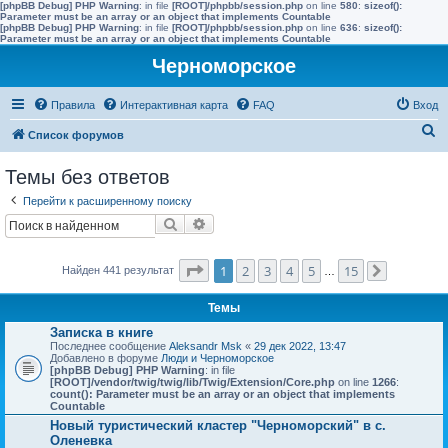
[phpBB Debug] PHP Warning
: in file
[ROOT]/phpbb/session.php
on line
580
:
sizeof():
Parameter must be an array or an object that implements Countable
[phpBB Debug] PHP Warning
: in file
[ROOT]/phpbb/session.php
on line
636
:
sizeof():
Parameter must be an array or an object that implements Countable
Черноморское
Правила
Интерактивная карта
FAQ
Вход
П
Список форумов
о
Темы без ответов
и
Перейти к расширенному поиску
с
Поиск
Расширенный поиск
к
Страница
1
из
15
1
2
3
4
5
15
Найден 441 результат
…
След.
Темы
Записка в книге
Последнее сообщение
Aleksandr Msk
«
29 дек 2022, 13:47
Добавлено в форуме
Люди и Черноморское
[phpBB Debug] PHP Warning
: in file
[ROOT]/vendor/twig/twig/lib/Twig/Extension/Core.php
on line
1266
:
count(): Parameter must be an array or an object that implements
Countable
Новый туристический кластер "Черноморский" в с.
Оленевка