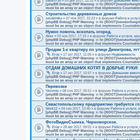
saturn735
» 03 дек 2017, 12:31 » в форуме
Домашние живот
[phpBB Debug] PHP Warning
: in file
[ROOT]/vendor/twig/t
must be an array or an object that implements Countable
Строительство деревянных домов
sevdomiko
» 07 ноя 2017, 22:23 » в форуме
Работа и услуг
[phpBB Debug] PHP Warning
: in file
[ROOT]/vendor/twig/t
must be an array or an object that implements Countable
Нужно помочь вскопать огород.
Akex
» 03 ноя 2017, 17:15 » в форуме
Работа и услуги, кр
[phpBB Debug] PHP Warning
: in file
[ROOT]/vendor/twig/t
must be an array or an object that implements Countable
Продам 1-к квартиру по улице Димитрова, пг
Егор
» 17 окт 2017, 11:09 » в форуме
Недвижимость
[phpBB Debug] PHP Warning
: in file
[ROOT]/vendor/twig/t
must be an array or an object that implements Countable
ОТДАМ ДОМАШНИХ КОТЯТ В ДОБРЫЕ РУКИ!
Егор
» 17 окт 2017, 10:57 » в форуме
Домашние животн
[phpBB Debug] PHP Warning
: in file
[ROOT]/vendor/twig/t
must be an array or an object that implements Countable
Перевозки
Vinzento
» 08 сен 2017, 05:51 » в форуме
Работа и услуги,
[phpBB Debug] PHP Warning
: in file
[ROOT]/vendor/twig/t
must be an array or an object that implements Countable
Севастопольскому предприятию требуется гл
Work12
» 04 сен 2017, 13:40 » в форуме
Работа и услуги, 
[phpBB Debug] PHP Warning
: in file
[ROOT]/vendor/twig/t
must be an array or an object that implements Countable
ФотоВидеоСъемка. Черноморское.
Егор
» 28 авг 2017, 09:01 » в форуме
Работа и услуги,
[phpBB Debug] PHP Warning
: in file
[ROOT]/vendor/twig/t
must be an array or an object that implements Countable