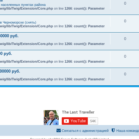
e»
0
х населенных пунктах района
wig/lib/Twig/Extension/Core.php
on line
1266
:
count(): Parameter
0
в Черноморске (снять)
wig/lib/Twig/Extension/Core.php
on line
1266
:
count(): Parameter
0000 руб.
0
wig/lib/Twig/Extension/Core.php
on line
1266
:
count(): Parameter
0 руб.
0
wig/lib/Twig/Extension/Core.php
on line
1266
:
count(): Parameter
00000 руб.
0
wig/lib/Twig/Extension/Core.php
on line
1266
:
count(): Parameter
Связаться с администрацией
Наша команд