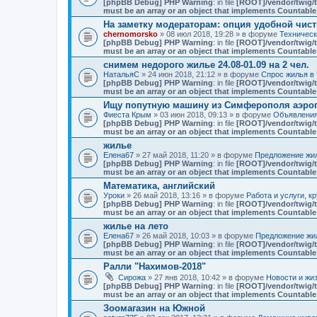
[phpBB Debug] PHP Warning
: in file
[ROOT]/vendor/twig/t
must be an array or an object that implements Countable
На заметку модераторам: опция удобной чист
chernomorsko
» 08 июл 2018, 19:28 » в форуме
Техничес
[phpBB Debug] PHP Warning
: in file
[ROOT]/vendor/twig/t
must be an array or an object that implements Countable
снимем недорого жилье 24.08-01.09 на 2 чел.
НатальяС
» 24 июн 2018, 21:12 » в форуме
Спрос жилья в 
[phpBB Debug] PHP Warning
: in file
[ROOT]/vendor/twig/t
must be an array or an object that implements Countable
Ищу попутную машину из Симферополя аэро
Фиеста Крым
» 03 июн 2018, 09:13 » в форуме
Объявлени
[phpBB Debug] PHP Warning
: in file
[ROOT]/vendor/twig/t
must be an array or an object that implements Countable
жилье
Елена67
» 27 май 2018, 11:20 » в форуме
Предложение жил
[phpBB Debug] PHP Warning
: in file
[ROOT]/vendor/twig/t
must be an array or an object that implements Countable
Математика, английский
Уроки
» 26 май 2018, 13:16 » в форуме
Работа и услуги, к
[phpBB Debug] PHP Warning
: in file
[ROOT]/vendor/twig/t
must be an array or an object that implements Countable
жилье на лето
Елена67
» 26 май 2018, 10:03 » в форуме
Предложение жил
[phpBB Debug] PHP Warning
: in file
[ROOT]/vendor/twig/t
must be an array or an object that implements Countable
Ралли "Нахимов-2018"
Сирожа
» 27 янв 2018, 10:42 » в форуме
Новости и жи
[phpBB Debug] PHP Warning
: in file
[ROOT]/vendor/twig/t
must be an array or an object that implements Countable
Зоомагазин на Южной