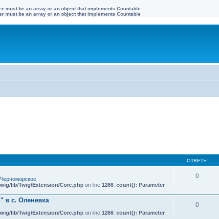
ter must be an array or an object that implements Countable
ter must be an array or an object that implements Countable
ОТВЕТЫ
0
 Черноморское
wig/lib/Twig/Extension/Core.php
on line
1266
:
count(): Parameter
 в с. Оленевка
0
wig/lib/Twig/Extension/Core.php
on line
1266
:
count(): Parameter