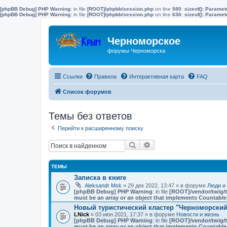
[phpBB Debug] PHP Warning
: in file
[ROOT]/phpbb/session.php
on line
580
:
sizeof(): Parame
[phpBB Debug] PHP Warning
: in file
[ROOT]/phpbb/session.php
on line
636
:
sizeof(): Parame
Черноморское
форумы Черноморска
Ссылки
Правила
Интерактивная карта
FAQ
Список форумов
Темы без ответов
Перейти к расширенному поиску
Поиск
Расширенный поиск
ТЕМЫ
Записка в книге
Aleksandr Msk
» 29 дек 2022, 13:47 » в форуме
Люди и
[phpBB Debug] PHP Warning
: in file
[ROOT]/vendor/twig/t
must be an array or an object that implements Countable
Новый туристический кластер "Черноморский"
LNick
» 03 июн 2021, 17:37 » в форуме
Новости и жизнь
[phpBB Debug] PHP Warning
: in file
[ROOT]/vendor/twig/t
must be an array or an object that implements Countable