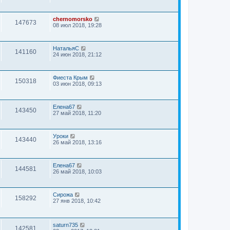
chernomorsko
147673
08 июл 2018, 19:28
НатальяС
141160
24 июн 2018, 21:12
Фиеста Крым
150318
03 июн 2018, 09:13
Елена67
143450
27 май 2018, 11:20
Уроки
143440
26 май 2018, 13:16
Елена67
144581
26 май 2018, 10:03
Сирожа
158292
27 янв 2018, 10:42
saturn735
142581