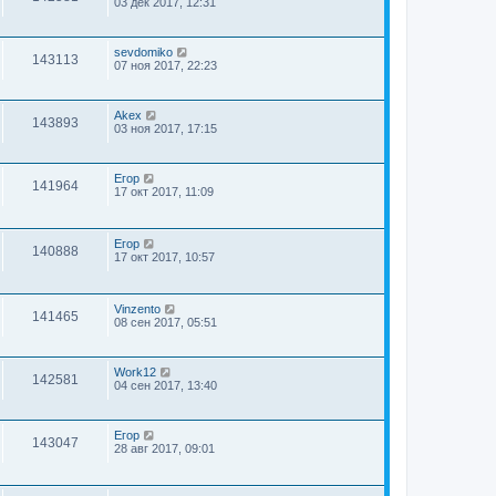
03 дек 2017, 12:31
sevdomiko
143113
07 ноя 2017, 22:23
Akex
143893
03 ноя 2017, 17:15
Егор
141964
17 окт 2017, 11:09
Егор
140888
17 окт 2017, 10:57
Vinzento
141465
08 сен 2017, 05:51
Work12
142581
04 сен 2017, 13:40
Егор
143047
28 авг 2017, 09:01