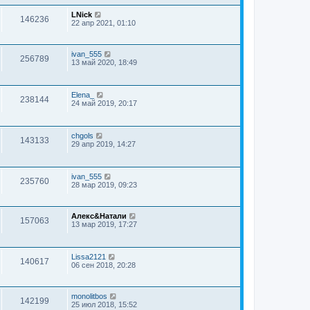
LNick
146236
22 апр 2021, 01:10
ivan_555
256789
13 май 2020, 18:49
Elena_
238144
24 май 2019, 20:17
chgols
143133
29 апр 2019, 14:27
ivan_555
235760
28 мар 2019, 09:23
Алекс&Натали
157063
13 мар 2019, 17:27
Lissa2121
140617
06 сен 2018, 20:28
monolitbos
142199
25 июл 2018, 15:52