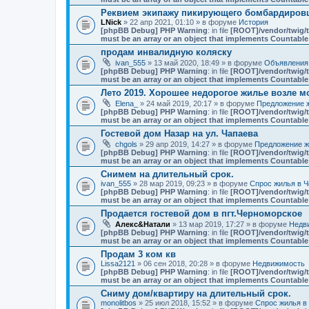
Реквием экипажу пикирующего бомбардировщ
LNick
» 22 апр 2021, 01:10 » в форуме
История
[phpBB Debug] PHP Warning
: in file
[ROOT]/vendor/twig/t
must be an array or an object that implements Countable
продам инвалидную коляску
ivan_555
» 13 май 2020, 18:49 » в форуме
Объявления
[phpBB Debug] PHP Warning
: in file
[ROOT]/vendor/twig/t
must be an array or an object that implements Countable
Лето 2019. Хорошее недорогое жилье возле мо
Elena_
» 24 май 2019, 20:17 » в форуме
Предложение ж
[phpBB Debug] PHP Warning
: in file
[ROOT]/vendor/twig/t
must be an array or an object that implements Countable
Гостевой дом Назар на ул. Чапаева
chgols
» 29 апр 2019, 14:27 » в форуме
Предложение ж
[phpBB Debug] PHP Warning
: in file
[ROOT]/vendor/twig/t
must be an array or an object that implements Countable
Снимем на длительный срок.
ivan_555
» 28 мар 2019, 09:23 » в форуме
Спрос жилья в Ч
[phpBB Debug] PHP Warning
: in file
[ROOT]/vendor/twig/t
must be an array or an object that implements Countable
Продается гостевой дом в пгт.Черноморское
Алекс&Натали
» 13 мар 2019, 17:27 » в форуме
Недв
[phpBB Debug] PHP Warning
: in file
[ROOT]/vendor/twig/t
must be an array or an object that implements Countable
Продам 3 ком кв
Lissa2121
» 06 сен 2018, 20:28 » в форуме
Недвижимость
[phpBB Debug] PHP Warning
: in file
[ROOT]/vendor/twig/t
must be an array or an object that implements Countable
Сниму дом/квартиру на длительный срок.
monolitbos
» 25 июл 2018, 15:52 » в форуме
Спрос жилья в