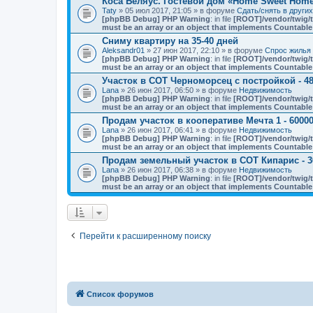
Коса Беляус. Гостевой дом «Home Sweet Hom
Taty
» 05 июл 2017, 21:05 » в форуме
Сдать/снять в други
[phpBB Debug] PHP Warning
: in file
[ROOT]/vendor/twig/t
must be an array or an object that implements Countable
Сниму квартиру на 35-40 дней
Aleksandr01
» 27 июн 2017, 22:10 » в форуме
Спрос жилья 
[phpBB Debug] PHP Warning
: in file
[ROOT]/vendor/twig/t
must be an array or an object that implements Countable
Участок в СОТ Черноморсец с постройкой - 48
Lana
» 26 июн 2017, 06:50 » в форуме
Недвижимость
[phpBB Debug] PHP Warning
: in file
[ROOT]/vendor/twig/t
must be an array or an object that implements Countable
Продам участок в кооперативе Мечта 1 - 60000
Lana
» 26 июн 2017, 06:41 » в форуме
Недвижимость
[phpBB Debug] PHP Warning
: in file
[ROOT]/vendor/twig/t
must be an array or an object that implements Countable
Продам земельный участок в СОТ Кипарис - 3
Lana
» 26 июн 2017, 06:38 » в форуме
Недвижимость
[phpBB Debug] PHP Warning
: in file
[ROOT]/vendor/twig/t
must be an array or an object that implements Countable
Перейти к расширенному поиску
Список форумов