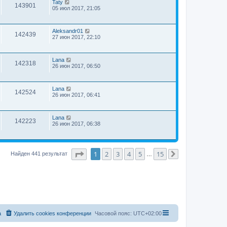
Taty
143901
05 июл 2017, 21:05
Aleksandr01
142439
27 июн 2017, 22:10
Lana
142318
26 июн 2017, 06:50
Lana
142524
26 июн 2017, 06:41
Lana
142223
26 июн 2017, 06:38
Страница
1
из
15
1
2
3
4
5
15
Найден 441 результат
…
След.
а
Удалить cookies конференции
Часовой пояс:
UTC+02:00