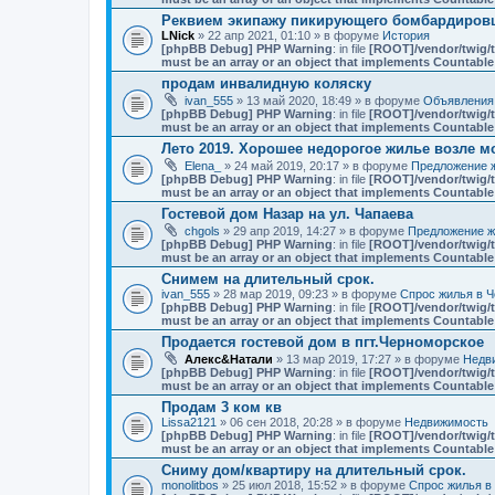
Реквием экипажу пикирующего бомбардировщ
LNick
» 22 апр 2021, 01:10 » в форуме
История
[phpBB Debug] PHP Warning
: in file
[ROOT]/vendor/twig/t
must be an array or an object that implements Countable
продам инвалидную коляску
ivan_555
» 13 май 2020, 18:49 » в форуме
Объявления
[phpBB Debug] PHP Warning
: in file
[ROOT]/vendor/twig/t
must be an array or an object that implements Countable
Лето 2019. Хорошее недорогое жилье возле мо
Elena_
» 24 май 2019, 20:17 » в форуме
Предложение ж
[phpBB Debug] PHP Warning
: in file
[ROOT]/vendor/twig/t
must be an array or an object that implements Countable
Гостевой дом Назар на ул. Чапаева
chgols
» 29 апр 2019, 14:27 » в форуме
Предложение ж
[phpBB Debug] PHP Warning
: in file
[ROOT]/vendor/twig/t
must be an array or an object that implements Countable
Снимем на длительный срок.
ivan_555
» 28 мар 2019, 09:23 » в форуме
Спрос жилья в Ч
[phpBB Debug] PHP Warning
: in file
[ROOT]/vendor/twig/t
must be an array or an object that implements Countable
Продается гостевой дом в пгт.Черноморское
Алекс&Натали
» 13 мар 2019, 17:27 » в форуме
Недв
[phpBB Debug] PHP Warning
: in file
[ROOT]/vendor/twig/t
must be an array or an object that implements Countable
Продам 3 ком кв
Lissa2121
» 06 сен 2018, 20:28 » в форуме
Недвижимость
[phpBB Debug] PHP Warning
: in file
[ROOT]/vendor/twig/t
must be an array or an object that implements Countable
Сниму дом/квартиру на длительный срок.
monolitbos
» 25 июл 2018, 15:52 » в форуме
Спрос жилья в