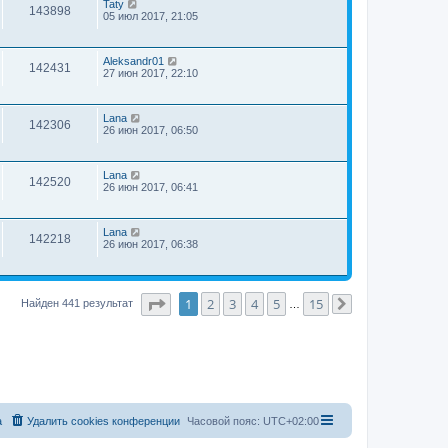
Taty
143898
05 июл 2017, 21:05
Aleksandr01
142431
27 июн 2017, 22:10
Lana
142306
26 июн 2017, 06:50
Lana
142520
26 июн 2017, 06:41
Lana
142218
26 июн 2017, 06:38
Страница
1
из
15
1
2
3
4
5
15
Найден 441 результат
…
След.
а
Удалить cookies конференции
Часовой пояс:
UTC+02:00