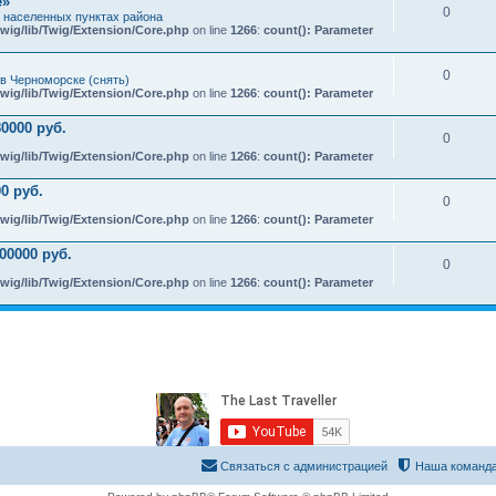
e»
0
х населенных пунктах района
wig/lib/Twig/Extension/Core.php
on line
1266
:
count(): Parameter
0
в Черноморске (снять)
wig/lib/Twig/Extension/Core.php
on line
1266
:
count(): Parameter
0000 руб.
0
wig/lib/Twig/Extension/Core.php
on line
1266
:
count(): Parameter
0 руб.
0
wig/lib/Twig/Extension/Core.php
on line
1266
:
count(): Parameter
00000 руб.
0
wig/lib/Twig/Extension/Core.php
on line
1266
:
count(): Parameter
Связаться с администрацией
Наша команд