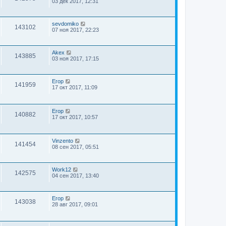
03 дек 2017, 12:31
sevdomiko
143102
07 ноя 2017, 22:23
Akex
143885
03 ноя 2017, 17:15
Егор
141959
17 окт 2017, 11:09
Егор
140882
17 окт 2017, 10:57
Vinzento
141454
08 сен 2017, 05:51
Work12
142575
04 сен 2017, 13:40
Егор
143038
28 авг 2017, 09:01