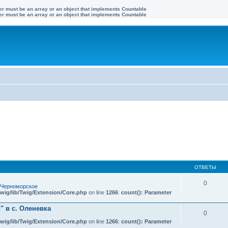
ter must be an array or an object that implements Countable
ter must be an array or an object that implements Countable
ОТВЕТЫ
0
 Черноморское
wig/lib/Twig/Extension/Core.php
on line
1266
:
count(): Parameter
 в с. Оленевка
0
wig/lib/Twig/Extension/Core.php
on line
1266
:
count(): Parameter