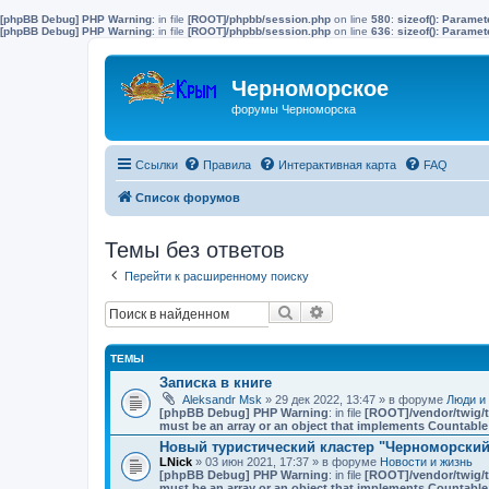
[phpBB Debug] PHP Warning
: in file
[ROOT]/phpbb/session.php
on line
580
:
sizeof(): Parame
[phpBB Debug] PHP Warning
: in file
[ROOT]/phpbb/session.php
on line
636
:
sizeof(): Parame
Черноморское
форумы Черноморска
Ссылки
Правила
Интерактивная карта
FAQ
Список форумов
Темы без ответов
Перейти к расширенному поиску
Поиск
Расширенный поиск
ТЕМЫ
Записка в книге
Aleksandr Msk
» 29 дек 2022, 13:47 » в форуме
Люди и
[phpBB Debug] PHP Warning
: in file
[ROOT]/vendor/twig/t
must be an array or an object that implements Countable
Новый туристический кластер "Черноморский"
LNick
» 03 июн 2021, 17:37 » в форуме
Новости и жизнь
[phpBB Debug] PHP Warning
: in file
[ROOT]/vendor/twig/t
must be an array or an object that implements Countable