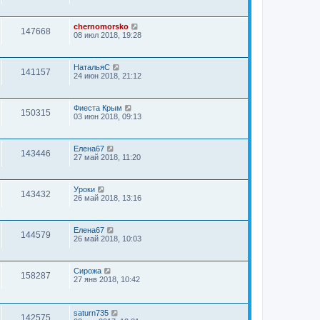
chernomorsko
147668
08 июл 2018, 19:28
НатальяС
141157
24 июн 2018, 21:12
Фиеста Крым
150315
03 июн 2018, 09:13
Елена67
143446
27 май 2018, 11:20
Уроки
143432
26 май 2018, 13:16
Елена67
144579
26 май 2018, 10:03
Сирожа
158287
27 янв 2018, 10:42
saturn735
142575