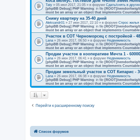
Коса Беляус. Гостевой дом «Home Sweet Hom
Taty
» 05 июл 2017, 21:05 » в форуме
Сдать/снять в други
[phpBB Debug] PHP Warning
: in file
[ROOT]/vendor/twig/t
must be an array or an object that implements Countable
Сниму квартиру на 35-40 дней
Aleksandr01
» 27 июн 2017, 22:10 » в форуме
Спрос жилья 
[phpBB Debug] PHP Warning
: in file
[ROOT]/vendor/twig/t
must be an array or an object that implements Countable
Участок в СОТ Черноморсец с постройкой - 48
Lana
» 26 июн 2017, 06:50 » в форуме
Недвижимость
[phpBB Debug] PHP Warning
: in file
[ROOT]/vendor/twig/t
must be an array or an object that implements Countable
Продам участок в кооперативе Мечта 1 - 60000
Lana
» 26 июн 2017, 06:41 » в форуме
Недвижимость
[phpBB Debug] PHP Warning
: in file
[ROOT]/vendor/twig/t
must be an array or an object that implements Countable
Продам земельный участок в СОТ Кипарис - 3
Lana
» 26 июн 2017, 06:38 » в форуме
Недвижимость
[phpBB Debug] PHP Warning
: in file
[ROOT]/vendor/twig/t
must be an array or an object that implements Countable
Перейти к расширенному поиску
Список форумов