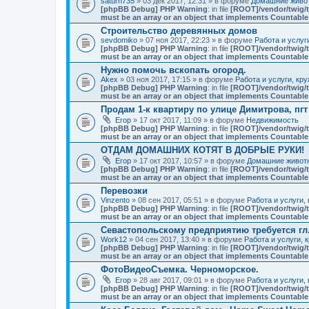
saturn735
» 03 дек 2017, 12:31 » в форуме
Домашние живот
[phpBB Debug] PHP Warning
: in file
[ROOT]/vendor/twig/t
must be an array or an object that implements Countable
Строительство деревянных домов
sevdomiko
» 07 ноя 2017, 22:23 » в форуме
Работа и услуг
[phpBB Debug] PHP Warning
: in file
[ROOT]/vendor/twig/t
must be an array or an object that implements Countable
Нужно помочь вскопать огород.
Akex
» 03 ноя 2017, 17:15 » в форуме
Работа и услуги, кр
[phpBB Debug] PHP Warning
: in file
[ROOT]/vendor/twig/t
must be an array or an object that implements Countable
Продам 1-к квартиру по улице Димитрова, пг
Егор
» 17 окт 2017, 11:09 » в форуме
Недвижимость
[phpBB Debug] PHP Warning
: in file
[ROOT]/vendor/twig/t
must be an array or an object that implements Countable
ОТДАМ ДОМАШНИХ КОТЯТ В ДОБРЫЕ РУКИ!
Егор
» 17 окт 2017, 10:57 » в форуме
Домашние животн
[phpBB Debug] PHP Warning
: in file
[ROOT]/vendor/twig/t
must be an array or an object that implements Countable
Перевозки
Vinzento
» 08 сен 2017, 05:51 » в форуме
Работа и услуги,
[phpBB Debug] PHP Warning
: in file
[ROOT]/vendor/twig/t
must be an array or an object that implements Countable
Севастопольскому предприятию требуется гл
Work12
» 04 сен 2017, 13:40 » в форуме
Работа и услуги, 
[phpBB Debug] PHP Warning
: in file
[ROOT]/vendor/twig/t
must be an array or an object that implements Countable
ФотоВидеоСъемка. Черноморское.
Егор
» 28 авг 2017, 09:01 » в форуме
Работа и услуги,
[phpBB Debug] PHP Warning
: in file
[ROOT]/vendor/twig/t
must be an array or an object that implements Countable