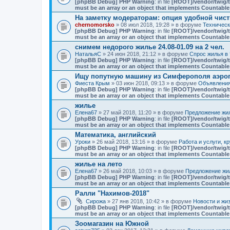
[phpBB Debug] PHP Warning
: in file
[ROOT]/vendor/twig/t
must be an array or an object that implements Countable
На заметку модераторам: опция удобной чист
chernomorsko
» 08 июл 2018, 19:28 » в форуме
Техничес
[phpBB Debug] PHP Warning
: in file
[ROOT]/vendor/twig/t
must be an array or an object that implements Countable
снимем недорого жилье 24.08-01.09 на 2 чел.
НатальяС
» 24 июн 2018, 21:12 » в форуме
Спрос жилья в 
[phpBB Debug] PHP Warning
: in file
[ROOT]/vendor/twig/t
must be an array or an object that implements Countable
Ищу попутную машину из Симферополя аэро
Фиеста Крым
» 03 июн 2018, 09:13 » в форуме
Объявлени
[phpBB Debug] PHP Warning
: in file
[ROOT]/vendor/twig/t
must be an array or an object that implements Countable
жилье
Елена67
» 27 май 2018, 11:20 » в форуме
Предложение жил
[phpBB Debug] PHP Warning
: in file
[ROOT]/vendor/twig/t
must be an array or an object that implements Countable
Математика, английский
Уроки
» 26 май 2018, 13:16 » в форуме
Работа и услуги, к
[phpBB Debug] PHP Warning
: in file
[ROOT]/vendor/twig/t
must be an array or an object that implements Countable
жилье на лето
Елена67
» 26 май 2018, 10:03 » в форуме
Предложение жил
[phpBB Debug] PHP Warning
: in file
[ROOT]/vendor/twig/t
must be an array or an object that implements Countable
Ралли "Нахимов-2018"
Сирожа
» 27 янв 2018, 10:42 » в форуме
Новости и жи
[phpBB Debug] PHP Warning
: in file
[ROOT]/vendor/twig/t
must be an array or an object that implements Countable
Зоомагазин на Южной