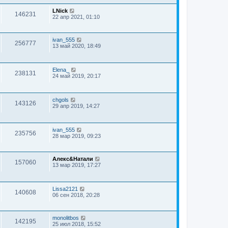
LNick
146231
22 апр 2021, 01:10
ivan_555
256777
13 май 2020, 18:49
Elena_
238131
24 май 2019, 20:17
chgols
143126
29 апр 2019, 14:27
ivan_555
235756
28 мар 2019, 09:23
Алекс&Натали
157060
13 мар 2019, 17:27
Lissa2121
140608
06 сен 2018, 20:28
monolitbos
142195
25 июл 2018, 15:52