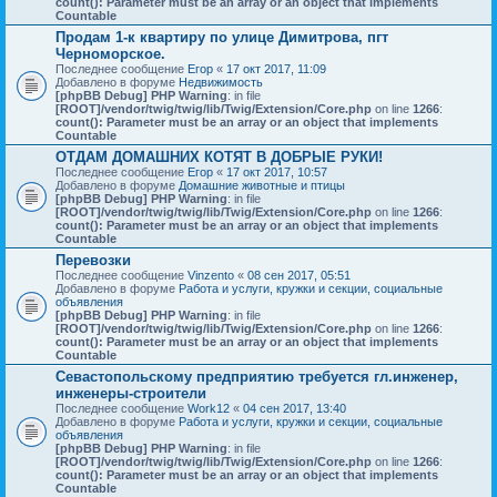
count(): Parameter must be an array or an object that implements
Countable
Продам 1-к квартиру по улице Димитрова, пгт
Черноморское.
Последнее сообщение
Егор
«
17 окт 2017, 11:09
Добавлено в форуме
Недвижимость
[phpBB Debug] PHP Warning
: in file
[ROOT]/vendor/twig/twig/lib/Twig/Extension/Core.php
on line
1266
:
count(): Parameter must be an array or an object that implements
Countable
ОТДАМ ДОМАШНИХ КОТЯТ В ДОБРЫЕ РУКИ!
Последнее сообщение
Егор
«
17 окт 2017, 10:57
Добавлено в форуме
Домашние животные и птицы
[phpBB Debug] PHP Warning
: in file
[ROOT]/vendor/twig/twig/lib/Twig/Extension/Core.php
on line
1266
:
count(): Parameter must be an array or an object that implements
Countable
Перевозки
Последнее сообщение
Vinzento
«
08 сен 2017, 05:51
Добавлено в форуме
Работа и услуги, кружки и секции, социальные
объявления
[phpBB Debug] PHP Warning
: in file
[ROOT]/vendor/twig/twig/lib/Twig/Extension/Core.php
on line
1266
:
count(): Parameter must be an array or an object that implements
Countable
Севастопольскому предприятию требуется гл.инженер,
инженеры-строители
Последнее сообщение
Work12
«
04 сен 2017, 13:40
Добавлено в форуме
Работа и услуги, кружки и секции, социальные
объявления
[phpBB Debug] PHP Warning
: in file
[ROOT]/vendor/twig/twig/lib/Twig/Extension/Core.php
on line
1266
:
count(): Parameter must be an array or an object that implements
Countable