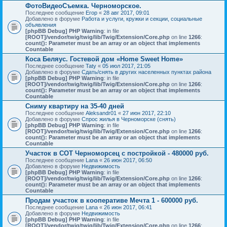
ФотоВидеоСъемка. Черноморское.
Последнее сообщение
Егор
«
28 авг 2017, 09:01
Добавлено в форуме
Работа и услуги, кружки и секции, социальные
объявления
[phpBB Debug] PHP Warning
: in file
[ROOT]/vendor/twig/twig/lib/Twig/Extension/Core.php
on line
1266
:
count(): Parameter must be an array or an object that implements
Countable
Коса Беляус. Гостевой дом «Home Sweet Home»
Последнее сообщение
Taty
«
05 июл 2017, 21:05
Добавлено в форуме
Сдать/снять в других населенных пунктах района
[phpBB Debug] PHP Warning
: in file
[ROOT]/vendor/twig/twig/lib/Twig/Extension/Core.php
on line
1266
:
count(): Parameter must be an array or an object that implements
Countable
Сниму квартиру на 35-40 дней
Последнее сообщение
Aleksandr01
«
27 июн 2017, 22:10
Добавлено в форуме
Спрос жилья в Черноморске (снять)
[phpBB Debug] PHP Warning
: in file
[ROOT]/vendor/twig/twig/lib/Twig/Extension/Core.php
on line
1266
:
count(): Parameter must be an array or an object that implements
Countable
Участок в СОТ Черноморсец с постройкой - 480000 руб.
Последнее сообщение
Lana
«
26 июн 2017, 06:50
Добавлено в форуме
Недвижимость
[phpBB Debug] PHP Warning
: in file
[ROOT]/vendor/twig/twig/lib/Twig/Extension/Core.php
on line
1266
:
count(): Parameter must be an array or an object that implements
Countable
Продам участок в кооперативе Мечта 1 - 600000 руб.
Последнее сообщение
Lana
«
26 июн 2017, 06:41
Добавлено в форуме
Недвижимость
[phpBB Debug] PHP Warning
: in file
[ROOT]/vendor/twig/twig/lib/Twig/Extension/Core.php
on line
1266
: