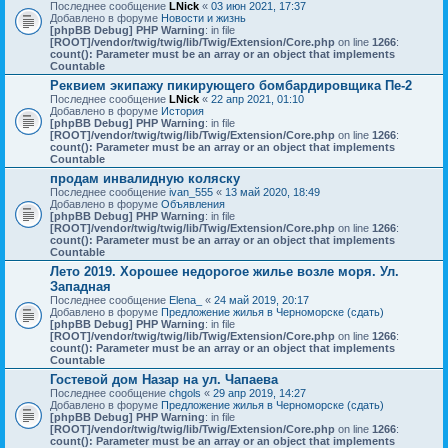
Последнее сообщение
LNick
«
03 июн 2021, 17:37
Добавлено в форуме
Новости и жизнь
[phpBB Debug] PHP Warning
: in file
[ROOT]/vendor/twig/twig/lib/Twig/Extension/Core.php
on line
1266
:
count(): Parameter must be an array or an object that implements
Countable
Реквием экипажу пикирующего бомбардировщика Пе-2
Последнее сообщение
LNick
«
22 апр 2021, 01:10
Добавлено в форуме
История
[phpBB Debug] PHP Warning
: in file
[ROOT]/vendor/twig/twig/lib/Twig/Extension/Core.php
on line
1266
:
count(): Parameter must be an array or an object that implements
Countable
продам инвалидную коляску
Последнее сообщение
ivan_555
«
13 май 2020, 18:49
Добавлено в форуме
Объявления
[phpBB Debug] PHP Warning
: in file
[ROOT]/vendor/twig/twig/lib/Twig/Extension/Core.php
on line
1266
:
count(): Parameter must be an array or an object that implements
Countable
Лето 2019. Хорошее недорогое жилье возле моря. Ул.
Западная
Последнее сообщение
Elena_
«
24 май 2019, 20:17
Добавлено в форуме
Предложение жилья в Черноморске (сдать)
[phpBB Debug] PHP Warning
: in file
[ROOT]/vendor/twig/twig/lib/Twig/Extension/Core.php
on line
1266
:
count(): Parameter must be an array or an object that implements
Countable
Гостевой дом Назар на ул. Чапаева
Последнее сообщение
chgols
«
29 апр 2019, 14:27
Добавлено в форуме
Предложение жилья в Черноморске (сдать)
[phpBB Debug] PHP Warning
: in file
[ROOT]/vendor/twig/twig/lib/Twig/Extension/Core.php
on line
1266
:
count(): Parameter must be an array or an object that implements