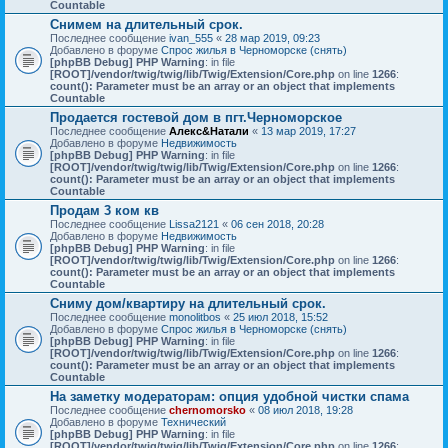
Countable
Снимем на длительный срок.
Последнее сообщение
ivan_555
«
28 мар 2019, 09:23
Добавлено в форуме
Спрос жилья в Черноморске (снять)
[phpBB Debug] PHP Warning
: in file
[ROOT]/vendor/twig/twig/lib/Twig/Extension/Core.php
on line
1266
:
count(): Parameter must be an array or an object that implements
Countable
Продается гостевой дом в пгт.Черноморское
Последнее сообщение
Алекс&Натали
«
13 мар 2019, 17:27
Добавлено в форуме
Недвижимость
[phpBB Debug] PHP Warning
: in file
[ROOT]/vendor/twig/twig/lib/Twig/Extension/Core.php
on line
1266
:
count(): Parameter must be an array or an object that implements
Countable
Продам 3 ком кв
Последнее сообщение
Lissa2121
«
06 сен 2018, 20:28
Добавлено в форуме
Недвижимость
[phpBB Debug] PHP Warning
: in file
[ROOT]/vendor/twig/twig/lib/Twig/Extension/Core.php
on line
1266
:
count(): Parameter must be an array or an object that implements
Countable
Сниму дом/квартиру на длительный срок.
Последнее сообщение
monolitbos
«
25 июл 2018, 15:52
Добавлено в форуме
Спрос жилья в Черноморске (снять)
[phpBB Debug] PHP Warning
: in file
[ROOT]/vendor/twig/twig/lib/Twig/Extension/Core.php
on line
1266
:
count(): Parameter must be an array or an object that implements
Countable
На заметку модераторам: опция удобной чистки спама
Последнее сообщение
chernomorsko
«
08 июл 2018, 19:28
Добавлено в форуме
Технический
[phpBB Debug] PHP Warning
: in file
[ROOT]/vendor/twig/twig/lib/Twig/Extension/Core.php
on line
1266
: