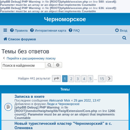
[phpBB Debug] PHP Warning
: in file
[ROOT]/phpbb/session.php
on line
580
:
sizeof():
Parameter must be an array or an object that implements Countable
[phpBB Debug] PHP Warning
: in file
[ROOT]/phpbb/session.php
on line
636
:
sizeof():
Parameter must be an array or an object that implements Countable
Черноморское
Правила
Интерактивная карта
FAQ
Вход
П
Список форумов
о
Темы без ответов
и
Перейти к расширенному поиску
с
Поиск
Расширенный поиск
к
Страница
1
из
15
1
2
3
4
5
15
Найден 441 результат
…
След.
Темы
Записка в книге
Последнее сообщение
Aleksandr Msk
«
29 дек 2022, 13:47
Добавлено в форуме
Люди и Черноморское
[phpBB Debug] PHP Warning
: in file
[ROOT]/vendor/twig/twig/lib/Twig/Extension/Core.php
on line
1266
:
count(): Parameter must be an array or an object that implements
Countable
Новый туристический кластер "Черноморский" в с.
Оленевка