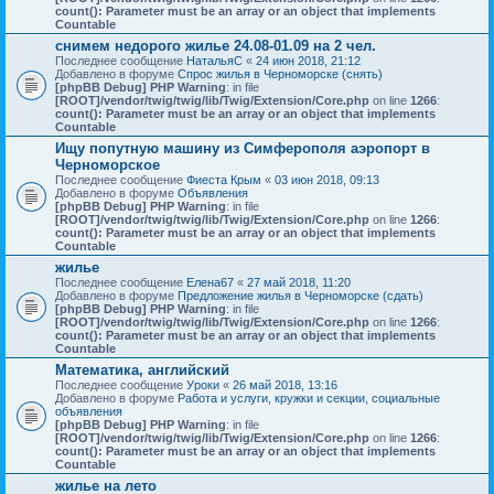
count(): Parameter must be an array or an object that implements
Countable
снимем недорого жилье 24.08-01.09 на 2 чел.
Последнее сообщение
НатальяС
«
24 июн 2018, 21:12
Добавлено в форуме
Спрос жилья в Черноморске (снять)
[phpBB Debug] PHP Warning
: in file
[ROOT]/vendor/twig/twig/lib/Twig/Extension/Core.php
on line
1266
:
count(): Parameter must be an array or an object that implements
Countable
Ищу попутную машину из Симферополя аэропорт в
Черноморское
Последнее сообщение
Фиеста Крым
«
03 июн 2018, 09:13
Добавлено в форуме
Объявления
[phpBB Debug] PHP Warning
: in file
[ROOT]/vendor/twig/twig/lib/Twig/Extension/Core.php
on line
1266
:
count(): Parameter must be an array or an object that implements
Countable
жилье
Последнее сообщение
Елена67
«
27 май 2018, 11:20
Добавлено в форуме
Предложение жилья в Черноморске (сдать)
[phpBB Debug] PHP Warning
: in file
[ROOT]/vendor/twig/twig/lib/Twig/Extension/Core.php
on line
1266
:
count(): Parameter must be an array or an object that implements
Countable
Математика, английский
Последнее сообщение
Уроки
«
26 май 2018, 13:16
Добавлено в форуме
Работа и услуги, кружки и секции, социальные
объявления
[phpBB Debug] PHP Warning
: in file
[ROOT]/vendor/twig/twig/lib/Twig/Extension/Core.php
on line
1266
:
count(): Parameter must be an array or an object that implements
Countable
жилье на лето