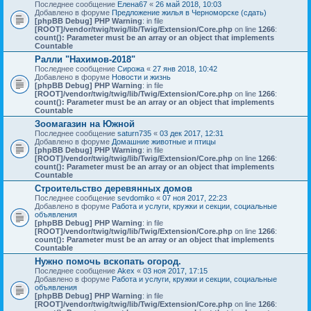
Последнее сообщение
Елена67
«
26 май 2018, 10:03
Добавлено в форуме
Предложение жилья в Черноморске (сдать)
[phpBB Debug] PHP Warning
: in file
[ROOT]/vendor/twig/twig/lib/Twig/Extension/Core.php
on line
1266
:
count(): Parameter must be an array or an object that implements
Countable
Ралли "Нахимов-2018"
Последнее сообщение
Сирожа
«
27 янв 2018, 10:42
Добавлено в форуме
Новости и жизнь
[phpBB Debug] PHP Warning
: in file
[ROOT]/vendor/twig/twig/lib/Twig/Extension/Core.php
on line
1266
:
count(): Parameter must be an array or an object that implements
Countable
Зоомагазин на Южной
Последнее сообщение
saturn735
«
03 дек 2017, 12:31
Добавлено в форуме
Домашние животные и птицы
[phpBB Debug] PHP Warning
: in file
[ROOT]/vendor/twig/twig/lib/Twig/Extension/Core.php
on line
1266
:
count(): Parameter must be an array or an object that implements
Countable
Строительство деревянных домов
Последнее сообщение
sevdomiko
«
07 ноя 2017, 22:23
Добавлено в форуме
Работа и услуги, кружки и секции, социальные
объявления
[phpBB Debug] PHP Warning
: in file
[ROOT]/vendor/twig/twig/lib/Twig/Extension/Core.php
on line
1266
:
count(): Parameter must be an array or an object that implements
Countable
Нужно помочь вскопать огород.
Последнее сообщение
Akex
«
03 ноя 2017, 17:15
Добавлено в форуме
Работа и услуги, кружки и секции, социальные
объявления
[phpBB Debug] PHP Warning
: in file
[ROOT]/vendor/twig/twig/lib/Twig/Extension/Core.php
on line
1266
: