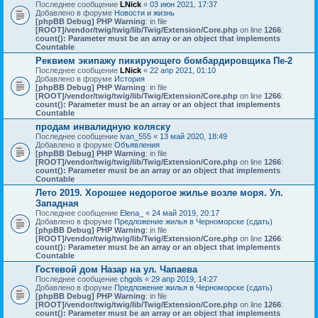
Последнее сообщение
LNick
«
03 июн 2021, 17:37
Добавлено в форуме
Новости и жизнь
[phpBB Debug] PHP Warning
: in file
[ROOT]/vendor/twig/twig/lib/Twig/Extension/Core.php
on line
1266
:
count(): Parameter must be an array or an object that implements
Countable
Реквием экипажу пикирующего бомбардировщика Пе-2
Последнее сообщение
LNick
«
22 апр 2021, 01:10
Добавлено в форуме
История
[phpBB Debug] PHP Warning
: in file
[ROOT]/vendor/twig/twig/lib/Twig/Extension/Core.php
on line
1266
:
count(): Parameter must be an array or an object that implements
Countable
продам инвалидную коляску
Последнее сообщение
ivan_555
«
13 май 2020, 18:49
Добавлено в форуме
Объявления
[phpBB Debug] PHP Warning
: in file
[ROOT]/vendor/twig/twig/lib/Twig/Extension/Core.php
on line
1266
:
count(): Parameter must be an array or an object that implements
Countable
Лето 2019. Хорошее недорогое жилье возле моря. Ул.
Западная
Последнее сообщение
Elena_
«
24 май 2019, 20:17
Добавлено в форуме
Предложение жилья в Черноморске (сдать)
[phpBB Debug] PHP Warning
: in file
[ROOT]/vendor/twig/twig/lib/Twig/Extension/Core.php
on line
1266
:
count(): Parameter must be an array or an object that implements
Countable
Гостевой дом Назар на ул. Чапаева
Последнее сообщение
chgols
«
29 апр 2019, 14:27
Добавлено в форуме
Предложение жилья в Черноморске (сдать)
[phpBB Debug] PHP Warning
: in file
[ROOT]/vendor/twig/twig/lib/Twig/Extension/Core.php
on line
1266
:
count(): Parameter must be an array or an object that implements