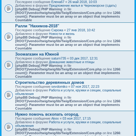
Последнее сообщение
Елена67
«
26 май 2018, 10:03
Добавлено в форуме
Предложение жилья в Черноморске (сдать)
[phpBB Debug] PHP Warning
: in file
[ROOT]/vendor/twig/twig/lib/Twig/Extension/Core.php
on line
1266
:
count(): Parameter must be an array or an object that implements
Countable
Ралли "Нахимов-2018"
Последнее сообщение
Сирожа
«
27 янв 2018, 10:42
Добавлено в форуме
Новости и жизнь
[phpBB Debug] PHP Warning
: in file
[ROOT]/vendor/twig/twig/lib/Twig/Extension/Core.php
on line
1266
:
count(): Parameter must be an array or an object that implements
Countable
Зоомагазин на Южной
Последнее сообщение
saturn735
«
03 дек 2017, 12:31
Добавлено в форуме
Домашние животные и птицы
[phpBB Debug] PHP Warning
: in file
[ROOT]/vendor/twig/twig/lib/Twig/Extension/Core.php
on line
1266
:
count(): Parameter must be an array or an object that implements
Countable
Строительство деревянных домов
Последнее сообщение
sevdomiko
«
07 ноя 2017, 22:23
Добавлено в форуме
Работа и услуги, кружки и секции, социальные
объявления
[phpBB Debug] PHP Warning
: in file
[ROOT]/vendor/twig/twig/lib/Twig/Extension/Core.php
on line
1266
:
count(): Parameter must be an array or an object that implements
Countable
Нужно помочь вскопать огород.
Последнее сообщение
Akex
«
03 ноя 2017, 17:15
Добавлено в форуме
Работа и услуги, кружки и секции, социальные
объявления
[phpBB Debug] PHP Warning
: in file
[ROOT]/vendor/twig/twig/lib/Twig/Extension/Core.php
on line
1266
: