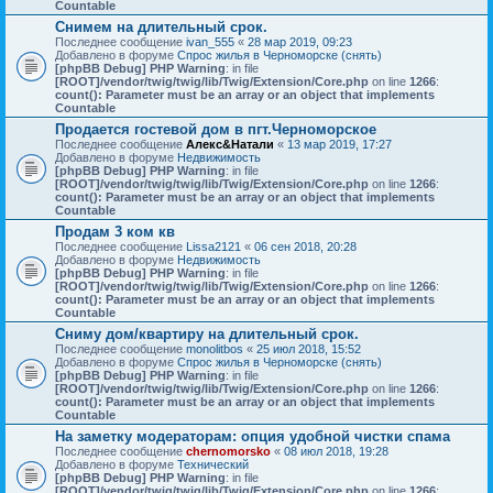
Countable
Снимем на длительный срок.
Последнее сообщение
ivan_555
«
28 мар 2019, 09:23
Добавлено в форуме
Спрос жилья в Черноморске (снять)
[phpBB Debug] PHP Warning
: in file
[ROOT]/vendor/twig/twig/lib/Twig/Extension/Core.php
on line
1266
:
count(): Parameter must be an array or an object that implements
Countable
Продается гостевой дом в пгт.Черноморское
Последнее сообщение
Алекс&Натали
«
13 мар 2019, 17:27
Добавлено в форуме
Недвижимость
[phpBB Debug] PHP Warning
: in file
[ROOT]/vendor/twig/twig/lib/Twig/Extension/Core.php
on line
1266
:
count(): Parameter must be an array or an object that implements
Countable
Продам 3 ком кв
Последнее сообщение
Lissa2121
«
06 сен 2018, 20:28
Добавлено в форуме
Недвижимость
[phpBB Debug] PHP Warning
: in file
[ROOT]/vendor/twig/twig/lib/Twig/Extension/Core.php
on line
1266
:
count(): Parameter must be an array or an object that implements
Countable
Сниму дом/квартиру на длительный срок.
Последнее сообщение
monolitbos
«
25 июл 2018, 15:52
Добавлено в форуме
Спрос жилья в Черноморске (снять)
[phpBB Debug] PHP Warning
: in file
[ROOT]/vendor/twig/twig/lib/Twig/Extension/Core.php
on line
1266
:
count(): Parameter must be an array or an object that implements
Countable
На заметку модераторам: опция удобной чистки спама
Последнее сообщение
chernomorsko
«
08 июл 2018, 19:28
Добавлено в форуме
Технический
[phpBB Debug] PHP Warning
: in file
[ROOT]/vendor/twig/twig/lib/Twig/Extension/Core.php
on line
1266
: