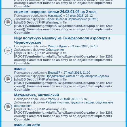
count(): Parameter must be an array or an object that implements
Countable
снимем недорого жилье 24.08-01.09 на 2 чел.
Последнее сообщение
НатальяС
«
24 июн 2018, 21:12
Добавлено в форуме
Спрос жилья в Черноморске (снять)
[phpBB Debug] PHP Warning
: in file
[ROOT]/vendor/twig/twig/lib/Twig/Extension/Core.php
on line
1266
:
count(): Parameter must be an array or an object that implements
Countable
Ищу попутную машину из Симферополя аэропорт в
Черноморское
Последнее сообщение
Фиеста Крым
«
03 июн 2018, 09:13
Добавлено в форуме
Объявления
[phpBB Debug] PHP Warning
: in file
[ROOT]/vendor/twig/twig/lib/Twig/Extension/Core.php
on line
1266
:
count(): Parameter must be an array or an object that implements
Countable
жилье
Последнее сообщение
Елена67
«
27 май 2018, 11:20
Добавлено в форуме
Предложение жилья в Черноморске (сдать)
[phpBB Debug] PHP Warning
: in file
[ROOT]/vendor/twig/twig/lib/Twig/Extension/Core.php
on line
1266
:
count(): Parameter must be an array or an object that implements
Countable
Математика, английский
Последнее сообщение
Уроки
«
26 май 2018, 13:16
Добавлено в форуме
Работа и услуги, кружки и секции, социальные
объявления
[phpBB Debug] PHP Warning
: in file
[ROOT]/vendor/twig/twig/lib/Twig/Extension/Core.php
on line
1266
:
count(): Parameter must be an array or an object that implements
Countable
жилье на лето