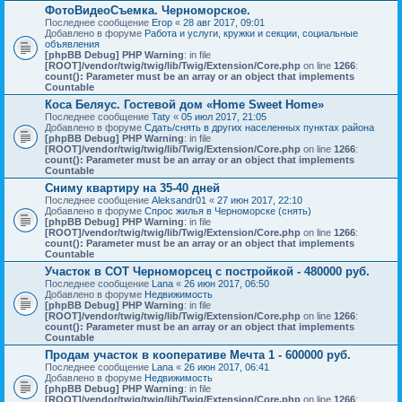
ФотоВидеоСъемка. Черноморское.
Последнее сообщение
Егор
«
28 авг 2017, 09:01
Добавлено в форуме
Работа и услуги, кружки и секции, социальные
объявления
[phpBB Debug] PHP Warning
: in file
[ROOT]/vendor/twig/twig/lib/Twig/Extension/Core.php
on line
1266
:
count(): Parameter must be an array or an object that implements
Countable
Коса Беляус. Гостевой дом «Home Sweet Home»
Последнее сообщение
Taty
«
05 июл 2017, 21:05
Добавлено в форуме
Сдать/снять в других населенных пунктах района
[phpBB Debug] PHP Warning
: in file
[ROOT]/vendor/twig/twig/lib/Twig/Extension/Core.php
on line
1266
:
count(): Parameter must be an array or an object that implements
Countable
Сниму квартиру на 35-40 дней
Последнее сообщение
Aleksandr01
«
27 июн 2017, 22:10
Добавлено в форуме
Спрос жилья в Черноморске (снять)
[phpBB Debug] PHP Warning
: in file
[ROOT]/vendor/twig/twig/lib/Twig/Extension/Core.php
on line
1266
:
count(): Parameter must be an array or an object that implements
Countable
Участок в СОТ Черноморсец с постройкой - 480000 руб.
Последнее сообщение
Lana
«
26 июн 2017, 06:50
Добавлено в форуме
Недвижимость
[phpBB Debug] PHP Warning
: in file
[ROOT]/vendor/twig/twig/lib/Twig/Extension/Core.php
on line
1266
:
count(): Parameter must be an array or an object that implements
Countable
Продам участок в кооперативе Мечта 1 - 600000 руб.
Последнее сообщение
Lana
«
26 июн 2017, 06:41
Добавлено в форуме
Недвижимость
[phpBB Debug] PHP Warning
: in file
[ROOT]/vendor/twig/twig/lib/Twig/Extension/Core.php
on line
1266
: