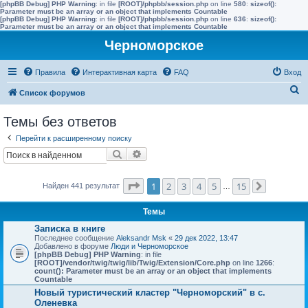
[phpBB Debug] PHP Warning
: in file
[ROOT]/phpbb/session.php
on line
580
:
sizeof():
Parameter must be an array or an object that implements Countable
[phpBB Debug] PHP Warning
: in file
[ROOT]/phpbb/session.php
on line
636
:
sizeof():
Parameter must be an array or an object that implements Countable
Черноморское
Правила
Интерактивная карта
FAQ
Вход
П
Список форумов
о
Темы без ответов
и
Перейти к расширенному поиску
с
Поиск
Расширенный поиск
к
Страница
1
из
15
1
2
3
4
5
15
Найден 441 результат
…
След.
Темы
Записка в книге
Последнее сообщение
Aleksandr Msk
«
29 дек 2022, 13:47
Добавлено в форуме
Люди и Черноморское
[phpBB Debug] PHP Warning
: in file
[ROOT]/vendor/twig/twig/lib/Twig/Extension/Core.php
on line
1266
:
count(): Parameter must be an array or an object that implements
Countable
Новый туристический кластер "Черноморский" в с.
Оленевка