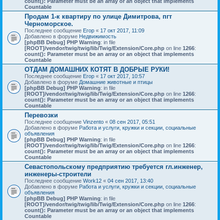
count(): Parameter must be an array or an object that implements
Countable
Продам 1-к квартиру по улице Димитрова, пгт
Черноморское.
Последнее сообщение
Егор
«
17 окт 2017, 11:09
Добавлено в форуме
Недвижимость
[phpBB Debug] PHP Warning
: in file
[ROOT]/vendor/twig/twig/lib/Twig/Extension/Core.php
on line
1266
:
count(): Parameter must be an array or an object that implements
Countable
ОТДАМ ДОМАШНИХ КОТЯТ В ДОБРЫЕ РУКИ!
Последнее сообщение
Егор
«
17 окт 2017, 10:57
Добавлено в форуме
Домашние животные и птицы
[phpBB Debug] PHP Warning
: in file
[ROOT]/vendor/twig/twig/lib/Twig/Extension/Core.php
on line
1266
:
count(): Parameter must be an array or an object that implements
Countable
Перевозки
Последнее сообщение
Vinzento
«
08 сен 2017, 05:51
Добавлено в форуме
Работа и услуги, кружки и секции, социальные
объявления
[phpBB Debug] PHP Warning
: in file
[ROOT]/vendor/twig/twig/lib/Twig/Extension/Core.php
on line
1266
:
count(): Parameter must be an array or an object that implements
Countable
Севастопольскому предприятию требуется гл.инженер,
инженеры-строители
Последнее сообщение
Work12
«
04 сен 2017, 13:40
Добавлено в форуме
Работа и услуги, кружки и секции, социальные
объявления
[phpBB Debug] PHP Warning
: in file
[ROOT]/vendor/twig/twig/lib/Twig/Extension/Core.php
on line
1266
:
count(): Parameter must be an array or an object that implements
Countable